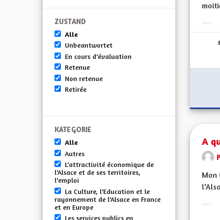
moiti
ZUSTAND
Erge
Alle
Unbeantwortet
En cours d'évaluation
Retenue
Non retenue
Retirée
KATEGORIE
A qu
Alle
Autres
L'attractivité économique de
l'Alsace et de ses territoires,
Mon C
l'emploi
l'Als
La Culture, l'Education et le
rayonnement de l'Alsace en France
et en Europe
Erge
Les services publics en