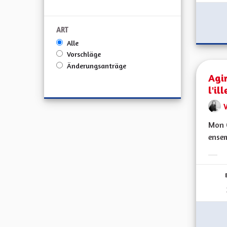
ART
Alle
Vorschläge
Änderungsanträge
Agir
l'il
V
Mon C
ensem
Erge