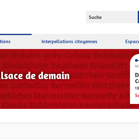
Suche
tions
Interpellations citoyennes
Espace
SC
Alsace de demain
D
C
1
S