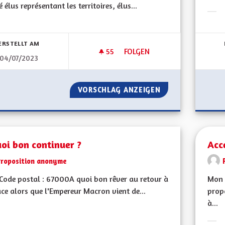
é élus représentant les territoires, élus...
Erge
bnisse nach Kategorie filtern:
ERSTELLT AM
55
55 FOLLOWER
FOLGEN
04/07/2023
ORGANISATION DE LA COLLEC
VORSCHLAG ANZEIGEN
ORGANISATION DE
oi bon continuer ?
Acc
Proposition anonyme
ode postal : 67000A quoi bon rêver au retour à
Mon 
ace alors que l'Empereur Macron vient de...
prop
à...
bnisse nach Kategorie filtern: