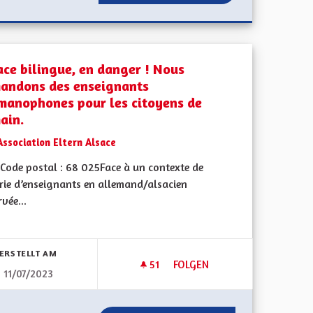
ace bilingue, en danger ! Nous
andons des enseignants
manophones pour les citoyens de
ain.
Association Eltern Alsace
Code postal : 68 025Face à un contexte de
rie d’enseignants en allemand/alsacien
vée...
bnisse nach Kategorie filtern:
ERSTELLT AM
51
51 FOLLOWER
FOLGEN
11/07/2023
UDIANTS NON BOURSIERS
ALSACE BILINGUE, EN DANG