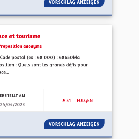
RES POUR ÉTUDIANTS NON BOURSIERS
VORSCHLAG ANZEIGEN
ALSACE BILINGU
ace et tourisme
Proposition anonyme
Code postal (ex : 68 000) : 68650Ma
sition : Quels sont les grands défis pour
ace...
bnisse nach Kategorie filtern:
ERSTELLT AM
51
51 FOLLOWER
FOLGEN
24/04/2023
ALSACE ET TOURISME
R
VORSCHLAG ANZEIGEN
ALSACE ET TOUR