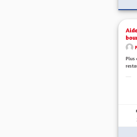
Aide
bour
Plus 
resta
Erge