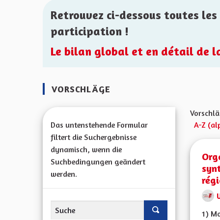
Retrouvez ci-dessous toutes les 
participation !
Le bilan global et en détail de 
VORSCHLÄGE
Vorschlä
Das untenstehende Formular
A-Z (al
filtert die Suchergebnisse
dynamisch, wenn die
Orga
Suchbedingungen geändert
syn
werden.
rég
1) Mo