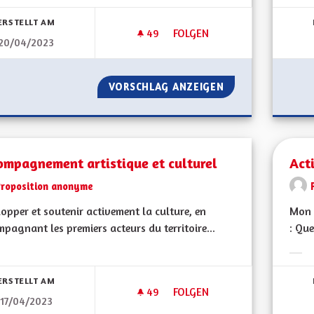
Erge
ERSTELLT AM
49
49 FOLLOWER
FOLGEN
20/04/2023
A QUOI BON CONTINUER ?
VORSCHLAG ANZEIGEN
A QUOI BON CON
ompagnement artistique et culturel
Act
Proposition anonyme
opper et soutenir activement la culture, en
Mon 
pagnant les premiers acteurs du territoire...
: Que
bnisse nach Kategorie filtern:
Erge
ERSTELLT AM
49
49 FOLLOWER
FOLGEN
17/04/2023
ACCOMPAGNEMENT ARTISTIQU