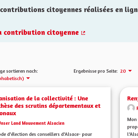
contributions citoyennes réalisées en lign
la contribution citoyenne
(Externer Link)
ge sortieren nach:
Ergebnisse pro Seite:
20
phabetisch)
nisation de la collectivité : Une
Ren
thèse des scrutins départementaux et
ionaux
Mon 
Unser Land Mouvement Alsacien
propo
de d'élection des conseillers d'Alsace- pour
l’Als