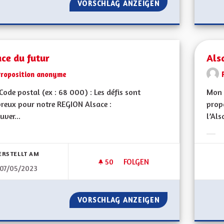
VORSCHLAG ANZEIGEN
AIDES FINANCIÈ
ce du futur
Als
Proposition anonyme
ode postal (ex : 68 000) : Les défis sont
Mon 
reux pour notre REGION Alsace :
propo
uver...
l’Als
bnisse nach Kategorie filtern:
Erge
ERSTELLT AM
50
50 FOLLOWER
FOLGEN
07/05/2023
ALSACE DU FUTUR
VORSCHLAG ANZEIGEN
ALSACE DU FUTU