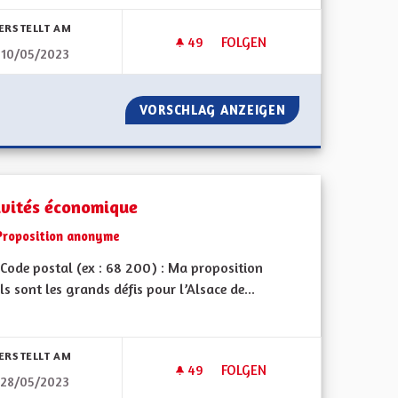
bnisse nach Kategorie filtern:
ERSTELLT AM
49
49 FOLLOWER
FOLGEN
10/05/2023
ACCÉDER À LA PROPRIÉTÉ
TINUER ?
VORSCHLAG ANZEIGEN
ACCÉDER À LA PR
ivités économique
Proposition anonyme
Code postal (ex : 68 200) : Ma proposition
ls sont les grands défis pour l’Alsace de...
bnisse nach Kategorie filtern:
ERSTELLT AM
49
49 FOLLOWER
FOLGEN
28/05/2023
E ET CULTUREL
ACTIVITÉS ÉCONOMIQUE