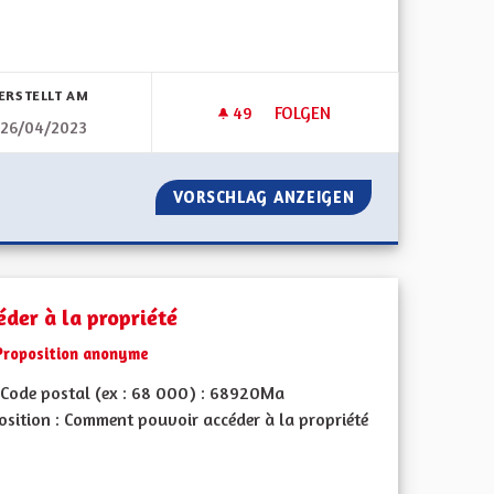
bnisse nach Kategorie filtern:
ERSTELLT AM
49
49 FOLLOWER
FOLGEN
26/04/2023
TIVITÉ : UNE SYNTHÈSE DES SCRUTINS DÉPARTEMENTAUX ET RÉGIO
RENFORCEMENT POSITION DE 
 LA COLLECTIVITÉ : UNE SYNTHÈSE DES SCRUTINS DÉPARTE
VORSCHLAG ANZEIGEN
RENFORCEMENT P
éder à la propriété
Proposition anonyme
Code postal (ex : 68 000) : 68920Ma
osition : Comment pouvoir accéder à la propriété