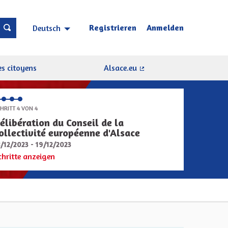
Registrieren
Anmelden
Deutsch
Choisir la langue
Sprache wählen
s citoyens
Alsace.eu
(Externer Link)
HRITT 4 VON 4
élibération du Conseil de la
ollectivité européenne d'Alsace
8/12/2023 - 19/12/2023
chritte anzeigen