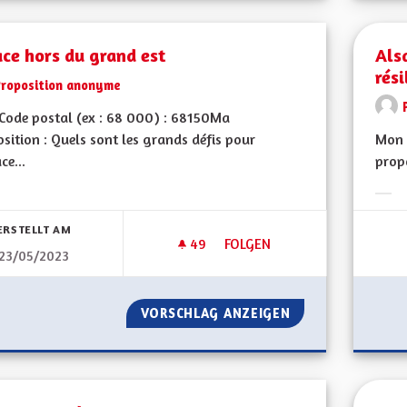
ce hors du grand est
Als
rési
Proposition anonyme
Code postal (ex : 68 000) : 68150Ma
sition : Quels sont les grands défis pour
Mon 
ce...
propo
Erge
ERSTELLT AM
49
49 FOLLOWER
FOLGEN
23/05/2023
ALSACE HORS DU GRAND EST
VORSCHLAG ANZEIGEN
ALSACE HORS DU