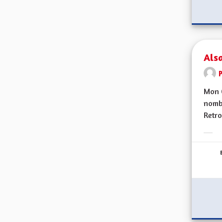
Alsa
Mon C
nomb
Retro
Erge