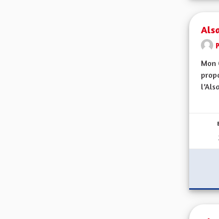
Alsa
Mon 
propo
l’Alsa