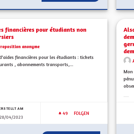
s financières pour étudiants non
Als
siers
dem
ger
Proposition anonyme
dem
d'aides financières pour les étudiants : tickets
urants , abonnements transports,...
Mon 
pénu
bnisse nach Kategorie filtern:
obser
Erge
ERSTELLT AM
49
49 FOLLOWER
FOLGEN
28/04/2023
AIDES FINANCIÈRES POUR ÉT