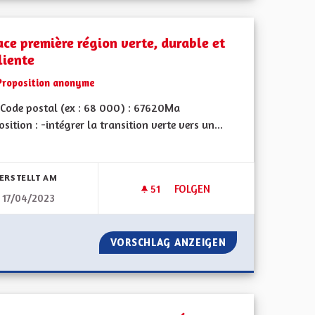
ace première région verte, durable et
liente
Proposition anonyme
Code postal (ex : 68 000) : 67620Ma
sition : -intégrer la transition verte vers un...
bnisse nach Kategorie filtern:
ERSTELLT AM
51
51 FOLLOWER
FOLGEN
17/04/2023
ALSACE PREMIÈRE RÉGION VER
 GRAND EST
VORSCHLAG ANZEIGEN
ALSACE PREMIÈRE