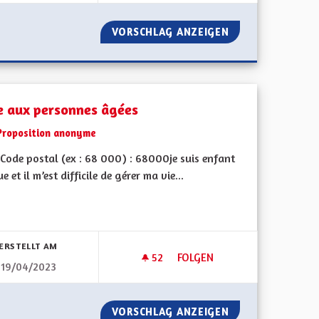
 ARTISTIQUE ET CULTUREL
VORSCHLAG ANZEIGEN
ACTIVITÉS ÉCON
e aux personnes âgées
Proposition anonyme
Code postal (ex : 68 000) : 68000je suis enfant
e et il m’est difficile de gérer ma vie...
bnisse nach Kategorie filtern:
ERSTELLT AM
52
52 FOLLOWER
FOLGEN
19/04/2023
CONTRE L'ILLETTRISME ET L'ILLECTRONISME
AIDE AUX PERSONNES ÂGÉES
OUR LUTTER CONTRE L'ILLETTRISME ET L'ILLECTRONISME
VORSCHLAG ANZEIGEN
AIDE AUX PERSO