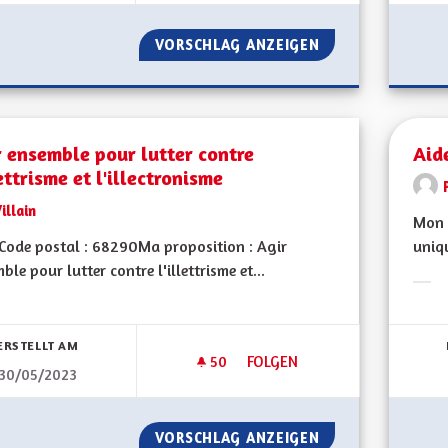
VORSCHLAG ANZEIGEN
ACCOMPAGNEMENT
 ensemble pour lutter contre
Aid
lettrisme et l'illectronisme
illain
Mon 
ode postal : 68290Ma proposition : Agir
uniqu
ble pour lutter contre l'illettrisme et...
Erge
bnisse nach Kategorie filtern:
ERSTELLT AM
50
50 FOLLOWER
FOLGEN
30/05/2023
AGIR ENSEMBLE POUR LUTTER 
VORSCHLAG ANZEIGEN
AGIR ENSEMBLE P