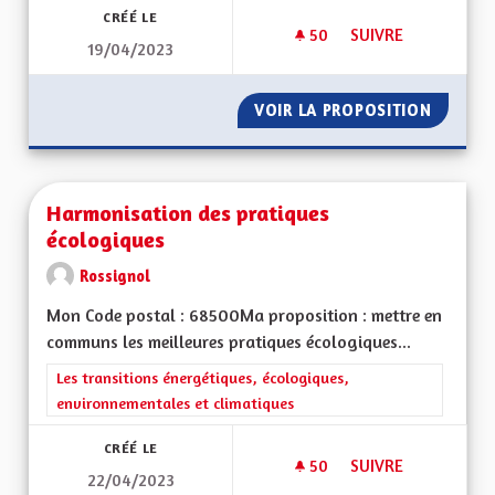
CRÉÉ LE
50
50 ABONNÉS
SUIVRE
19/04/2023
AVOIR UN SERVICE 
VOIR LA PROPOSITION
AVOIR 
Harmonisation des pratiques
écologiques
Rossignol
Mon Code postal : 68500Ma proposition : mettre en
communs les meilleures pratiques écologiques...
Filtrer les résultats de la catégorie : Les transitions énergéti
Les transitions énergétiques, écologiques,
environnementales et climatiques
CRÉÉ LE
50
50 ABONNÉS
SUIVRE
22/04/2023
HARMONISATION DE