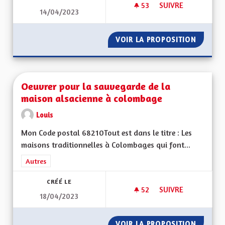
53
53 ABONNÉS
SUIVRE
14/04/2023
DÉVELOPPER LE BIL
VOIR LA PROPOSITION
DÉVELO
Oeuvrer pour la sauvegarde de la
maison alsacienne à colombage
Louis
Mon Code postal 68210Tout est dans le titre : Les
maisons traditionnelles à Colombages qui font...
Filtrer les résultats de la catégorie : Autres
Autres
CRÉÉ LE
52
52 ABONNÉS
SUIVRE
18/04/2023
OEUVRER POUR LA 
VOIR LA PROPOSITION
OEUVRE