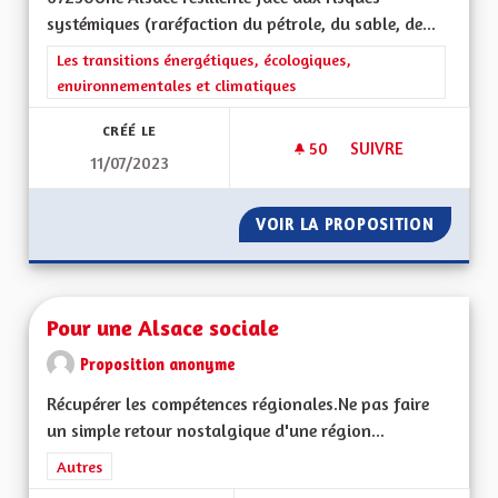
systémiques (raréfaction du pétrole, du sable, de...
Filtrer les résultats de la catégorie : Les transitions énergéti
Les transitions énergétiques, écologiques,
environnementales et climatiques
CRÉÉ LE
50
50 ABONNÉS
SUIVRE
11/07/2023
UNE ALSACE RÉSILI
VOIR LA PROPOSITION
UNE AL
Pour une Alsace sociale
Proposition anonyme
Récupérer les compétences régionales.Ne pas faire
un simple retour nostalgique d'une région...
Filtrer les résultats de la catégorie : Autres
Autres