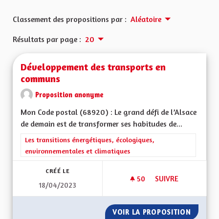
Classement des propositions par :
Aléatoire
Résultats par page :
20
Développement des transports en
communs
Proposition anonyme
Mon Code postal (68920) : Le grand défi de l’Alsace
de demain est de transformer ses habitudes de...
Filtrer les résultats de la catégorie : Les transitions énergéti
Les transitions énergétiques, écologiques,
environnementales et climatiques
CRÉÉ LE
50
50 ABONNÉS
SUIVRE
18/04/2023
DÉVELOPPEMENT D
VOIR LA PROPOSITION
DÉVELO