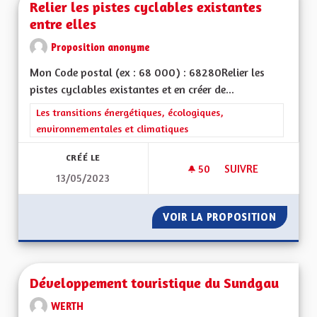
Relier les pistes cyclables existantes
entre elles
Proposition anonyme
Mon Code postal (ex : 68 000) : 68280Relier les
pistes cyclables existantes et en créer de...
Filtrer les résultats de la catégorie : Les transitions énergéti
Les transitions énergétiques, écologiques,
environnementales et climatiques
CRÉÉ LE
50
50 ABONNÉS
SUIVRE
13/05/2023
RELIER LES PISTES 
VOIR LA PROPOSITION
RELIER 
Développement touristique du Sundgau
WERTH