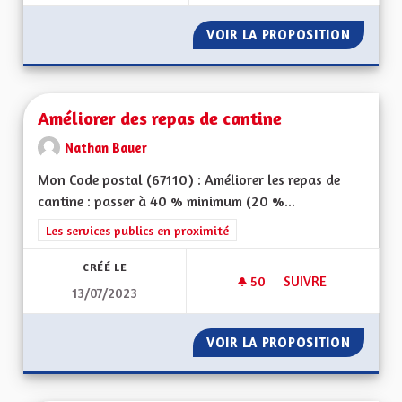
VOIR LA PROPOSITION
COURS 
Améliorer des repas de cantine
Nathan Bauer
Mon Code postal (67110) : Améliorer les repas de
cantine : passer à 40 % minimum (20 %...
Filtrer les résultats de la catégorie : Les services publics en pro
Les services publics en proximité
CRÉÉ LE
50
50 ABONNÉS
SUIVRE
13/07/2023
AMÉLIORER DES REP
VOIR LA PROPOSITION
AMÉLIO