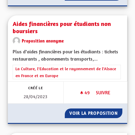
Aides financières pour étudiants non
boursiers
Proposition anonyme
Plus d'aides financières pour les étudiants : tickets
restaurants , abonnements transports,...
Filtrer les résultats de la catégorie : La Culture, l'Education e
La Culture, l'Education et le rayonnement de l'Alsace
en France et en Europe
CRÉÉ LE
49
49 ABONNÉS
SUIVRE
28/04/2023
AIDES FINANCIÈRE
VOIR LA PROPOSITION
AIDES 