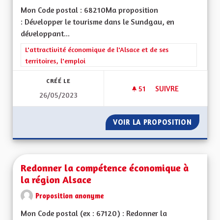
Mon Code postal : 68210Ma proposition
: Développer le tourisme dans le Sundgau, en
développant...
Filtrer les résultats de la catégorie : L'attractivité économique 
L'attractivité économique de l'Alsace et de ses
territoires, l'emploi
CRÉÉ LE
51
51 ABONNÉS
SUIVRE
26/05/2023
DÉVELOPPEMENT T
VOIR LA PROPOSITION
DÉVELO
Redonner la compétence économique à
la région Alsace
Proposition anonyme
Mon Code postal (ex : 67120) : Redonner la