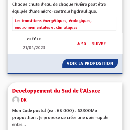
Chaque chute d'eau de chaque rivière peut être
équipée d'une micro-centrale hydraulique.
Filtrer les résultats de la catégorie : Les transitions énergéti
Les transitions énergétiques, écologiques,
environnementales et climatiques
CRÉÉ LE
50
50 ABONNÉS
SUIVRE
21/04/2023
DÉVELOPPER LES M
VOIR LA PROPOSITION
DÉVELO
Developpement du Sud de l'Alsace
DK
Mon Code postal (ex : 68 000) : 68300Ma
proposition : Je propose de créer une voie rapide
entre...