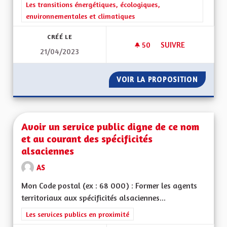
Filtrer les résultats de la catégorie : Les transitions énergéti
Les transitions énergétiques, écologiques,
environnementales et climatiques
CRÉÉ LE
50
50 ABONNÉS
SUIVRE
21/04/2023
PRÉSERVATION DE L
VOIR LA PROPOSITION
PRÉSER
Avoir un service public digne de ce nom
et au courant des spécificités
alsaciennes
AS
Mon Code postal (ex : 68 000) : Former les agents
territoriaux aux spécificités alsaciennes...
Filtrer les résultats de la catégorie : Les services publics en pro
Les services publics en proximité