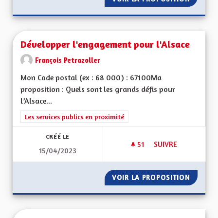
Développer l'engagement pour l'Alsace
François Petrazoller
Mon Code postal (ex : 68 000) : 67100Ma
proposition : Quels sont les grands défis pour
l’Alsace...
Filtrer les résultats de la catégorie : Les services publics en pro
Les services publics en proximité
CRÉÉ LE
51
51 ABONNÉS
SUIVRE
15/04/2023
DÉVELOPPER L'ENG
VOIR LA PROPOSITION
DÉVELO