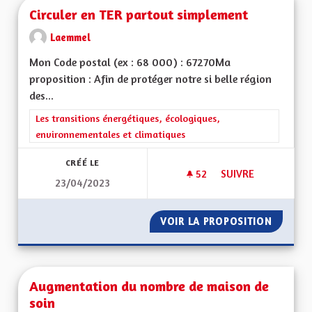
Circuler en TER partout simplement
Laemmel
Mon Code postal (ex : 68 000) : 67270Ma
proposition : Afin de protéger notre si belle région
des...
Filtrer les résultats de la catégorie : Les transitions énergéti
Les transitions énergétiques, écologiques,
environnementales et climatiques
CRÉÉ LE
52
52 ABONNÉS
SUIVRE
23/04/2023
CIRCULER EN TER 
VOIR LA PROPOSITION
CIRCUL
Augmentation du nombre de maison de
soin