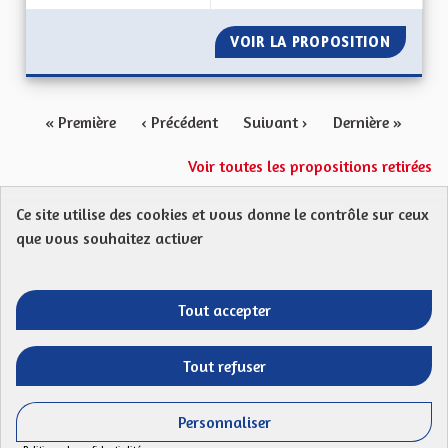
VOIR LA PROPOSITION
HARMON
« Première
‹ Précédent
Suivant ›
Dernière »
Voir toutes les propositions retirées
Ce site utilise des cookies et vous donne le contrôle sur ceux
Protection des Données
Charte de contribution
que vous souhaitez activer
Mentions légales
FAQ
CGU
Droit d’interpellation citoyenne : comment ça marche ?
Télécharger les fichiers Open Data
Tout accepter
Entre vos mains - Collectivité européenne 
Entre vos mains - Collectivité euro
Entre vos mains - Collectivité
Entre vos mains - Collect
Tout refuser
Site réalisé par
Open Source Politics
grâce au
logiciel libre
(Lien externe)
Decidim
.
Personnaliser
(Lien externe)
Panneau de gestion des cookies