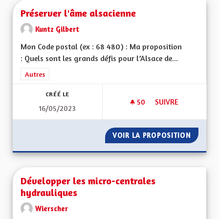
Préserver l'âme alsacienne
Kuntz Gilbert
Mon Code postal (ex : 68 480) : Ma proposition
: Quels sont les grands défis pour l’Alsace de...
Filtrer les résultats de la catégorie : Autres
Autres
CRÉÉ LE
50
50 ABONNÉS
SUIVRE
16/05/2023
PRÉSERVER L'ÂME A
VOIR LA PROPOSITION
PRÉSER
Développer les micro-centrales
hydrauliques
Wierscher