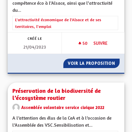
compétence éco à l'Alsace, ainsi que l'attractivité
du...
Filtrer les résultats de la catégorie : L'attractivité économique 
L'attractivité économique de l'Alsace et de ses
territoires, l'emploi
CRÉÉ LE
50
50 ABONNÉS
SUIVRE
21/04/2023
REDONNER LA COMP
VOIR LA PROPOSITION
REDONN
Préservation de la biodiversité de
l’écosystème routier
Assemblée volontaire service civique 2022
A l’attention des élus de la CeA et à l’occasion de
l’Assemblée des VSC.Sensibilisation et...