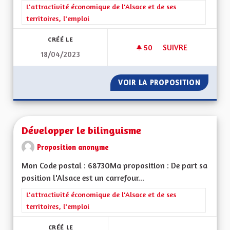
Filtrer les résultats de la catégorie : L'attractivité économique 
L'attractivité économique de l'Alsace et de ses
territoires, l'emploi
CRÉÉ LE
50
50 ABONNÉS
SUIVRE
18/04/2023
DEVELOPPEMENT DU
VOIR LA PROPOSITION
DEVELO
Développer le bilinguisme
Proposition anonyme
Mon Code postal : 68730Ma proposition : De part sa
position l'Alsace est un carrefour...
Filtrer les résultats de la catégorie : L'attractivité économique 
L'attractivité économique de l'Alsace et de ses
territoires, l'emploi
CRÉÉ LE