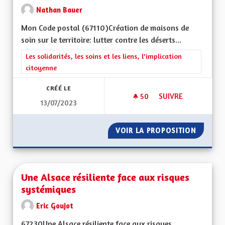
Nathan Bauer
Mon Code postal (67110) Création de maisons de
soin sur le territoire: lutter contre les déserts...
Filtrer les résultats de la catégorie : Les solidarités, les soins e
Les solidarités, les soins et les liens, l'implication
citoyenne
CRÉÉ LE
50
50 ABONNÉS
SUIVRE
13/07/2023
AUGMENTATION DU 
VOIR LA PROPOSITION
AUGMEN
Une Alsace résiliente face aux risques
systémiques
Eric Goujot
67230Une Alsace résiliente face aux risques