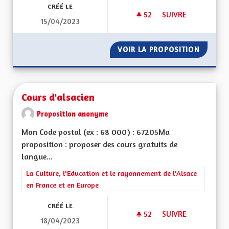
CRÉÉ LE
52
52 ABONNÉS
SUIVRE
15/04/2023
POUR UNE ALSACE 
VOIR LA PROPOSITION
POUR U
Cours d'alsacien
Proposition anonyme
Mon Code postal (ex : 68 000) : 67205Ma
proposition : proposer des cours gratuits de
langue...
Filtrer les résultats de la catégorie : La Culture, l'Education e
La Culture, l'Education et le rayonnement de l'Alsace
en France et en Europe
CRÉÉ LE
52
52 ABONNÉS
SUIVRE
18/04/2023
COURS D'ALSACIEN