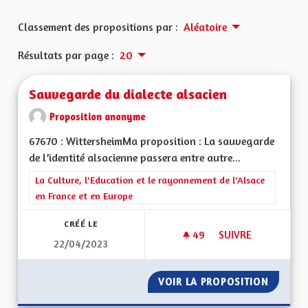
Classement des propositions par :
Aléatoire
Résultats par page :
20
Sauvegarde du dialecte alsacien
Proposition anonyme
67670 : WittersheimMa proposition : La sauvegarde
de l’identité alsacienne passera entre autre...
Filtrer les résultats de la catégorie : La Culture, l'Education e
La Culture, l'Education et le rayonnement de l'Alsace
en France et en Europe
CRÉÉ LE
49
49 ABONNÉS
SUIVRE
22/04/2023
SAUVEGARDE DU DI
VOIR LA PROPOSITION
SAUVEG