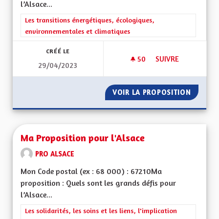
l’Alsace...
Filtrer les résultats de la catégorie : Les transitions énergéti
Les transitions énergétiques, écologiques,
environnementales et climatiques
CRÉÉ LE
50
50 ABONNÉS
SUIVRE
29/04/2023
TRANSIT POIDS LOU
VOIR LA PROPOSITION
TRANSI
Ma Proposition pour l'Alsace
PRO ALSACE
Mon Code postal (ex : 68 000) : 67210Ma
proposition : Quels sont les grands défis pour
l’Alsace...
Filtrer les résultats de la catégorie : Les solidarités, les soins e
Les solidarités, les soins et les liens, l'implication