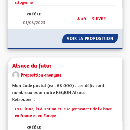
citoyenne
CRÉÉ LE
49
49 ABONNÉS
SUIVRE
01/05/2023
CRÉER UN RÉGIME D
VOIR LA PROPOSITION
CRÉER U
Alsace du futur
Proposition anonyme
Mon Code postal (ex : 68 000) : Les défis sont
nombreux pour notre REGION Alsace :
Retrouver...
Filtrer les résultats de la catégorie : La Culture, l'Education e
La Culture, l'Education et le rayonnement de l'Alsace
en France et en Europe
CRÉÉ LE