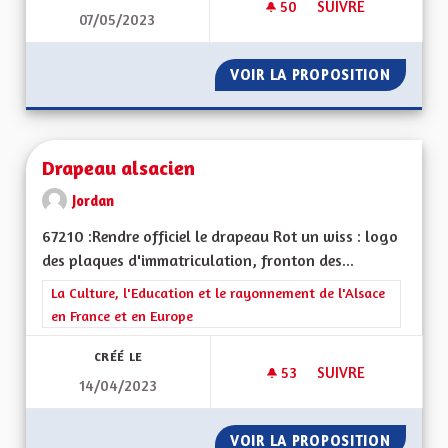
50
50 ABONNÉS
SUIVRE
07/05/2023
ALSACE DU FUTUR
VOIR LA PROPOSITION
ALSACE
Drapeau alsacien
Jordan
67210 :Rendre officiel le drapeau Rot un wiss : logo
des plaques d'immatriculation, fronton des...
Filtrer les résultats de la catégorie : La Culture, l'Education e
La Culture, l'Education et le rayonnement de l'Alsace
en France et en Europe
CRÉÉ LE
53
53 ABONNÉS
SUIVRE
14/04/2023
DRAPEAU ALSACIEN
VOIR LA PROPOSITION
DRAPEA