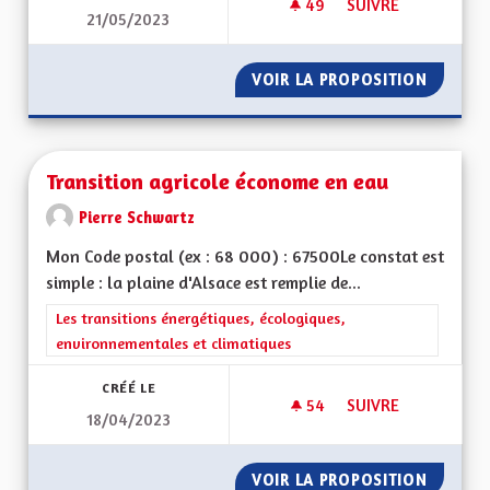
49
49 ABONNÉS
SUIVRE
21/05/2023
MOINS DE BÂTIMEN
VOIR LA PROPOSITION
MOINS 
Transition agricole économe en eau
Pierre Schwartz
Mon Code postal (ex : 68 000) : 67500Le constat est
simple : la plaine d'Alsace est remplie de...
Filtrer les résultats de la catégorie : Les transitions énergéti
Les transitions énergétiques, écologiques,
environnementales et climatiques
CRÉÉ LE
54
54 ABONNÉS
SUIVRE
18/04/2023
TRANSITION AGRIC
VOIR LA PROPOSITION
TRANSI