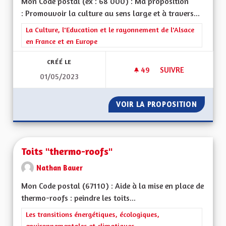
Mon Code postal (ex : 68 000) : Ma proposition
: Promouvoir la culture au sens large et à travers...
Filtrer les résultats de la catégorie : La Culture, l'Education e
La Culture, l'Education et le rayonnement de l'Alsace
en France et en Europe
CRÉÉ LE
49
49 ABONNÉS
SUIVRE
01/05/2023
DRINKGELDINITIATI
VOIR LA PROPOSITION
DRINKG
Toits "thermo-roofs"
Nathan Bauer
Mon Code postal (67110) : Aide à la mise en place de
thermo-roofs : peindre les toits...
Filtrer les résultats de la catégorie : Les transitions énergéti
Les transitions énergétiques, écologiques,
environnementales et climatiques