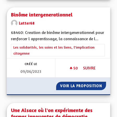
Binôme intergenerationnel
Lutter68
68460: Creation de binôme intergenerationnel pour
renforcer l apprentissage, la connaissance de l...
Filtrer les résultats de la catégorie : Les solidarités, les soins e
Les solidarités, les soins et les liens, l'implication
citoyenne
CRÉÉ LE
50
50 ABONNÉS
SUIVRE
09/06/2023
BINÔME INTERGEN
VOIR LA PROPOSITION
BINÔME
Une Alsace où l'on expérimente des
formes innovantes de démocratie