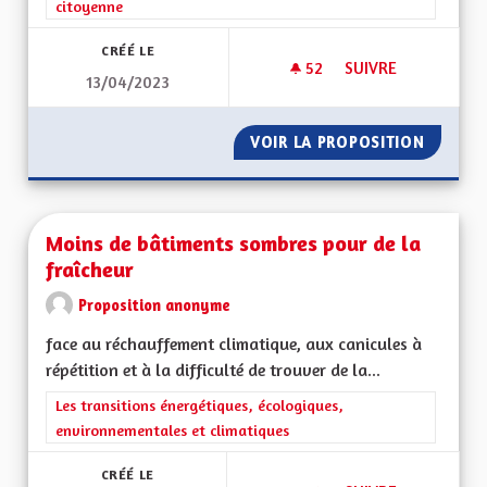
citoyenne
CRÉÉ LE
52
52 ABONNÉS
SUIVRE
13/04/2023
MA PROPOSITION P
VOIR LA PROPOSITION
MA PRO
Moins de bâtiments sombres pour de la
fraîcheur
Proposition anonyme
face au réchauffement climatique, aux canicules à
répétition et à la difficulté de trouver de la...
Filtrer les résultats de la catégorie : Les transitions énergéti
Les transitions énergétiques, écologiques,
environnementales et climatiques
CRÉÉ LE