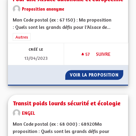
Proposition anonyme
Mon Code postal (ex : 67 150) : Ma proposition
: Quels sont les grands défis pour l’Alsace de...
Filtrer les résultats de la catégorie : Autres
Autres
CRÉÉ LE
57
57 ABONNÉS
SUIVRE
13/04/2023
POUR UNE ALSACE
VOIR LA PROPOSITION
POUR U
Transit poids lourds sécurité et écologie
ENGEL
Mon Code postal (ex : 68 000) : 68920Ma
proposition : Quels sont les grands défis pour