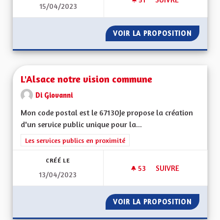
15/04/2023
AUGMENTER LA SÉC
VOIR LA PROPOSITION
AUGMEN
L'Alsace notre vision commune
Di Giovanni
Mon code postal est le 67130Je propose la création
d'un service public unique pour la...
Filtrer les résultats de la catégorie : Les services publics en pro
Les services publics en proximité
CRÉÉ LE
53
53 ABONNÉS
SUIVRE
13/04/2023
L'ALSACE NOTRE V
VOIR LA PROPOSITION
L'ALSA