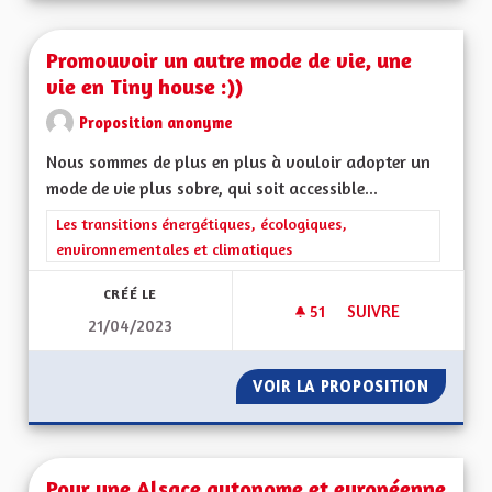
Promouvoir un autre mode de vie, une
vie en Tiny house :))
Proposition anonyme
Nous sommes de plus en plus à vouloir adopter un
mode de vie plus sobre, qui soit accessible...
Filtrer les résultats de la catégorie : Les transitions énergéti
Les transitions énergétiques, écologiques,
environnementales et climatiques
CRÉÉ LE
51
51 ABONNÉS
SUIVRE
21/04/2023
PROMOUVOIR UN AUT
VOIR LA PROPOSITION
PROMOU
Pour une Alsace autonome et européenne