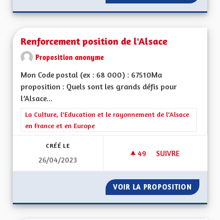
Renforcement position de l'Alsace
Proposition anonyme
Mon Code postal (ex : 68 000) : 67510Ma
proposition : Quels sont les grands défis pour
l’Alsace...
Filtrer les résultats de la catégorie : La Culture, l'Education e
La Culture, l'Education et le rayonnement de l'Alsace
en France et en Europe
CRÉÉ LE
49
49 ABONNÉS
SUIVRE
26/04/2023
RENFORCEMENT POS
VOIR LA PROPOSITION
RENFOR