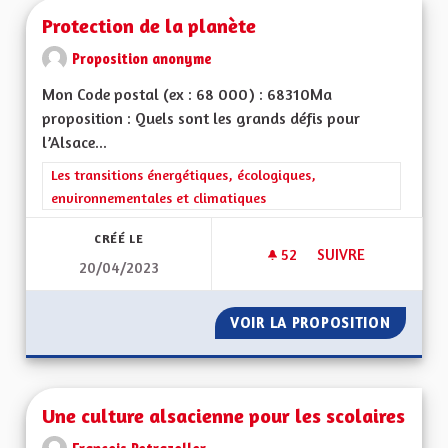
Protection de la planète
Proposition anonyme
Mon Code postal (ex : 68 000) : 68310Ma
proposition : Quels sont les grands défis pour
l’Alsace...
Filtrer les résultats de la catégorie : Les transitions énergéti
Les transitions énergétiques, écologiques,
environnementales et climatiques
CRÉÉ LE
52
52 ABONNÉS
SUIVRE
20/04/2023
PROTECTION DE LA
VOIR LA PROPOSITION
PROTEC
Une culture alsacienne pour les scolaires