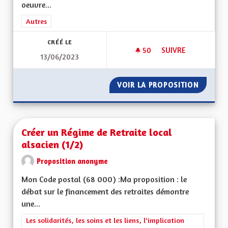
oeuvre...
Filtrer les résultats de la catégorie : Autres
Autres
CRÉÉ LE
50
50 ABONNÉS
SUIVRE
13/06/2023
DE LA PAROLE AUX 
VOIR LA PROPOSITION
DE LA 
Créer un Régime de Retraite local
alsacien (1/2)
Proposition anonyme
Mon Code postal (68 000) :Ma proposition : le
débat sur le financement des retraites démontre
une...
Filtrer les résultats de la catégorie : Les solidarités, les soins e
Les solidarités, les soins et les liens, l'implication