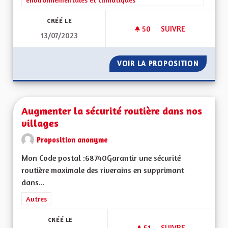
CRÉÉ LE
50
50 ABONNÉS
SUIVRE
13/07/2023
TOITS "THERMO-RO
VOIR LA PROPOSITION
TOITS 
Augmenter la sécurité routière dans nos
villages
Proposition anonyme
Mon Code postal :68740Garantir une sécurité
routière maximale des riverains en supprimant
dans...
Filtrer les résultats de la catégorie : Autres
Autres
CRÉÉ LE
51
51 ABONNÉS
SUIVRE