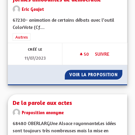
Eric Goujot
67230- animation de certains débats avec l'outil
ColorVote (Cf....
Filtrer les résultats de la catégorie : Autres
Autres
CRÉÉ LE
50
50 ABONNÉS
SUIVRE
11/07/2023
UNE ALSACE OÙ L'
VOIR LA PROPOSITION
UNE AL
De la parole aux actes
Proposition anonyme
68480 OBERLARGUne Alsace rayonnanteLes idées
sont toujours très nombreuses mais la mise en