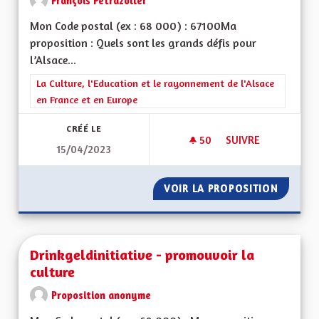
François Petrazoller
Mon Code postal (ex : 68 000) : 67100Ma
proposition : Quels sont les grands défis pour
l’Alsace...
Filtrer les résultats de la catégorie : La Culture, l'Education e
La Culture, l'Education et le rayonnement de l'Alsace
en France et en Europe
CRÉÉ LE
50
50 ABONNÉS
SUIVRE
15/04/2023
UNE CULTURE ALSA
VOIR LA PROPOSITION
UNE CU
Drinkgeldinitiative - promouvoir la
culture
Proposition anonyme