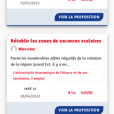
13/05/2023
UN ENVIRONNEMENT
VOIR LA PROPOSITION
UN ENV
Rétablir les zones de vacances scolaires
Wierscher
Parmi les inombrables effets négatifs de la création
de la région Grand Est, il y a eu...
Filtrer les résultats de la catégorie : L'attractivité économique 
L'attractivité économique de l'Alsace et de ses
territoires, l'emploi
CRÉÉ LE
50
50 ABONNÉS
SUIVRE
28/04/2023
RÉTABLIR LES ZONE
VOIR LA PROPOSITION
RÉTABL