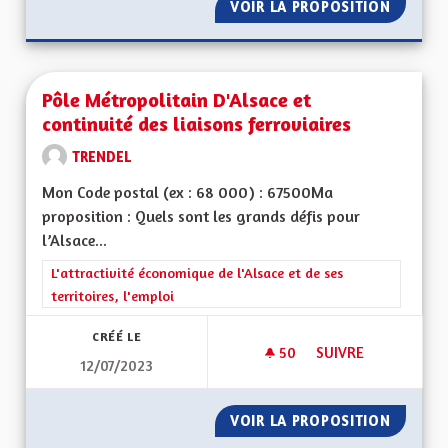
VOIR LA PROPOSITION
CROISSA
Pôle Métropolitain D'Alsace et
continuité des liaisons ferroviaires
TRENDEL
Mon Code postal (ex : 68 000) : 67500Ma
proposition : Quels sont les grands défis pour
l’Alsace...
Filtrer les résultats de la catégorie : L'attractivité économique 
L'attractivité économique de l'Alsace et de ses
territoires, l'emploi
CRÉÉ LE
50
50 ABONNÉS
SUIVRE
12/07/2023
VOIR LA PROPOSITION
PÔLE M