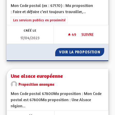
Mon Code postal (ex : 67170) : Ma proposition
: Faire et défaire c'est toujours travailler,...
Filtrer les résultats de la catégorie : Les services publics en pro
Les services publics en proximité
CRÉÉ LE
49
49 ABONNÉS
SUIVRE
17/04/2023
JE PROPOSE QUE LE
VOIR LA PROPOSITION
JE PRO
Une alsace européenne
Proposition anonyme
Mon Code postal 67800Ma proposition : Mon Code
postal est 67800Ma proposition : Une Alsace
région...