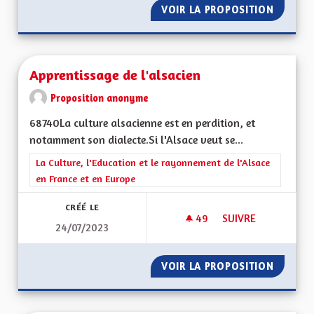
VOIR LA PROPOSITION
ÉTAT D
Apprentissage de l'alsacien
Proposition anonyme
68740La culture alsacienne est en perdition, et
notamment son dialecte.Si l'Alsace veut se...
Filtrer les résultats de la catégorie : La Culture, l'Education e
La Culture, l'Education et le rayonnement de l'Alsace
en France et en Europe
CRÉÉ LE
49
49 ABONNÉS
SUIVRE
24/07/2023
APPRENTISSAGE DE 
VOIR LA PROPOSITION
APPREN