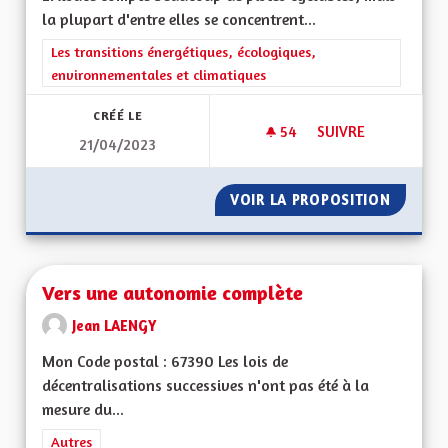
la plupart d'entre elles se concentrent...
Filtrer les résultats de la catégorie : Les transitions énergéti
Les transitions énergétiques, écologiques,
environnementales et climatiques
CRÉÉ LE
54
54 ABONNÉS
SUIVRE
21/04/2023
RENDRE LES CHEMI
VOIR LA PROPOSITION
RENDRE
Vers une autonomie complète
Jean LAENGY
Mon Code postal : 67390 Les lois de
décentralisations successives n'ont pas été à la
mesure du...
Filtrer les résultats de la catégorie : Autres
Autres