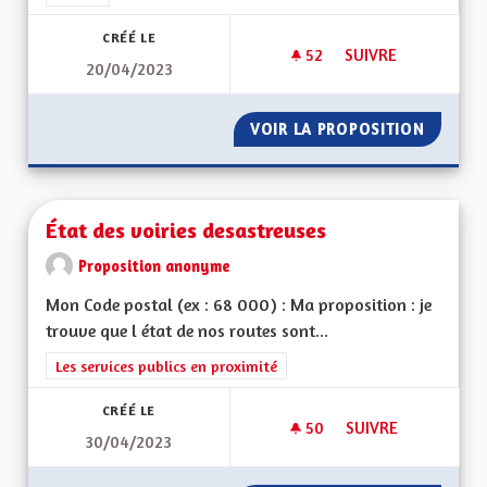
CRÉÉ LE
52
52 ABONNÉS
SUIVRE
20/04/2023
VERS UNE AUTONO
VOIR LA PROPOSITION
VERS U
État des voiries desastreuses
Proposition anonyme
Mon Code postal (ex : 68 000) : Ma proposition : je
trouve que l état de nos routes sont...
Filtrer les résultats de la catégorie : Les services publics en pro
Les services publics en proximité
CRÉÉ LE
50
50 ABONNÉS
SUIVRE
30/04/2023
ÉTAT DES VOIRIES 