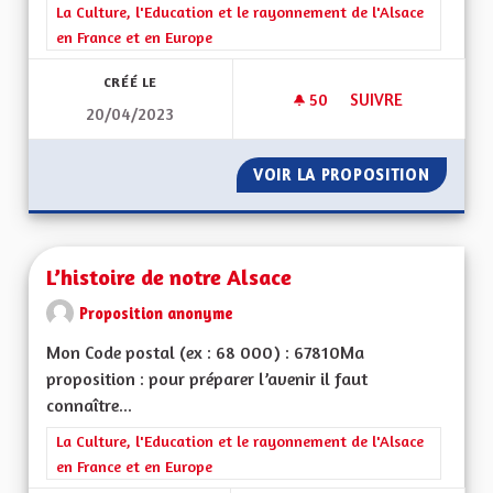
Filtrer les résultats de la catégorie : La Culture, l'Education e
La Culture, l'Education et le rayonnement de l'Alsace
en France et en Europe
CRÉÉ LE
50
50 ABONNÉS
SUIVRE
20/04/2023
L'ALSACE DE DEMAI
VOIR LA PROPOSITION
L'ALSA
L’histoire de notre Alsace
Proposition anonyme
Mon Code postal (ex : 68 000) : 67810Ma
proposition : pour préparer l’avenir il faut
connaître...
Filtrer les résultats de la catégorie : La Culture, l'Education e
La Culture, l'Education et le rayonnement de l'Alsace
en France et en Europe