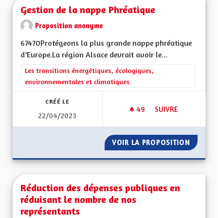
Gestion de la nappe Phréatique
Proposition anonyme
67470Protégeons la plus grande nappe phréatique
d’Europe.La région Alsace devrait avoir le...
Filtrer les résultats de la catégorie : Les transitions énergéti
Les transitions énergétiques, écologiques,
environnementales et climatiques
CRÉÉ LE
49
49 ABONNÉS
SUIVRE
22/04/2023
GESTION DE LA NA
VOIR LA PROPOSITION
GESTIO
Réduction des dépenses publiques en
réduisant le nombre de nos
représentants