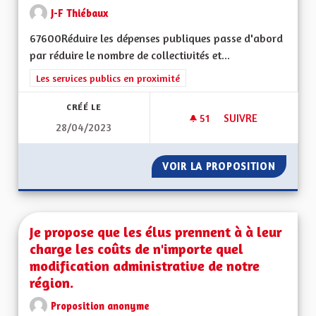
J-F Thiébaux
67600Réduire les dépenses publiques passe d'abord
par réduire le nombre de collectivités et...
Filtrer les résultats de la catégorie : Les services publics en pro
Les services publics en proximité
CRÉÉ LE
51
51 ABONNÉS
SUIVRE
28/04/2023
RÉDUCTION DES DÉ
VOIR LA PROPOSITION
RÉDUCT
Je propose que les élus prennent à à leur
charge les coûts de n'importe quel
modification administrative de notre
région.
Proposition anonyme