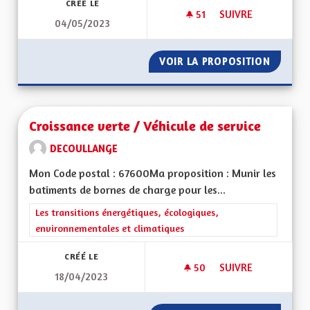
CRÉÉ LE
51
51 ABONNÉS
SUIVRE
04/05/2023
UNE ALSACE EURO
VOIR LA PROPOSITION
UNE AL
Croissance verte / Véhicule de service
DECOULLANGE
Mon Code postal : 67600Ma proposition : Munir les
batiments de bornes de charge pour les...
Filtrer les résultats de la catégorie : Les transitions énergéti
Les transitions énergétiques, écologiques,
environnementales et climatiques
CRÉÉ LE
50
50 ABONNÉS
SUIVRE
18/04/2023
CROISSANCE VERTE 