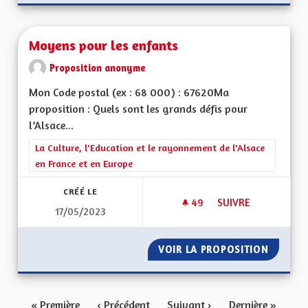
Moyens pour les enfants
Proposition anonyme
Mon Code postal (ex : 68 000) : 67620Ma
proposition : Quels sont les grands défis pour
l’Alsace...
Filtrer les résultats de la catégorie : La Culture, l'Education e
La Culture, l'Education et le rayonnement de l'Alsace
en France et en Europe
CRÉÉ LE
49
49 ABONNÉS
SUIVRE
17/05/2023
MOYENS POUR LES 
VOIR LA PROPOSITION
MOYENS
« Première
‹ Précédent
Suivant ›
Dernière »