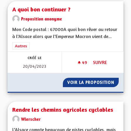
A quoi bon continuer ?
Proposition anonyme
Mon Code postal : 67000A quoi bon rêver au retour
à l'Alsace alors que l'Empereur Macron vient de...
Filtrer les résultats de la catégorie : Autres
Autres
CRÉÉ LE
49
49 ABONNÉS
SUIVRE
20/04/2023
A QUOI BON CONTI
VOIR LA PROPOSITION
A QUOI
Rendre les chemins agricoles cyclables
Wierscher
L'Alsace compte beaucoup de pistes cyclables, mais