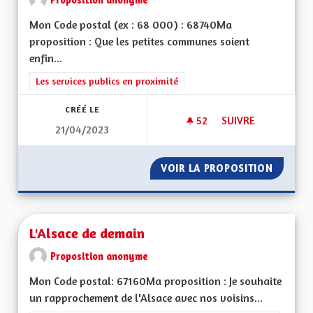
Mon Code postal (ex : 68 000) : 68740Ma
proposition : Que les petites communes soient
enfin...
Filtrer les résultats de la catégorie : Les services publics en pro
Les services publics en proximité
CRÉÉ LE
52
52 ABONNÉS
SUIVRE
21/04/2023
TRANSPORT PUBLIC 
VOIR LA PROPOSITION
TRANSP
L'Alsace de demain
Proposition anonyme
Mon Code postal: 67160Ma proposition : Je souhaite
un rapprochement de l'Alsace avec nos voisins...