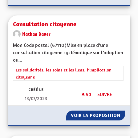
Consultation citoyenne
Nathan Bauer
Mon Code postal (67110)Mise en place d’une
consultation citoyenne systématique sur l’adoption
ou...
Filtrer les résultats de la catégorie : Les solidarités, les soins e
Les solidarités, les soins et les liens, l'implication
citoyenne
CRÉÉ LE
50
50 ABONNÉS
SUIVRE
13/07/2023
CONSULTATION CIT
VOIR LA PROPOSITION
CONSUL