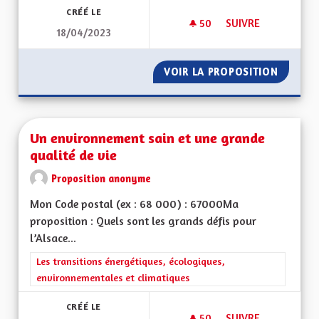
CRÉÉ LE
50
50 ABONNÉS
SUIVRE
18/04/2023
L’HISTOIRE DE NOT
VOIR LA PROPOSITION
L’HIST
Un environnement sain et une grande
qualité de vie
Proposition anonyme
Mon Code postal (ex : 68 000) : 67000Ma
proposition : Quels sont les grands défis pour
l’Alsace...
Filtrer les résultats de la catégorie : Les transitions énergéti
Les transitions énergétiques, écologiques,
environnementales et climatiques
CRÉÉ LE
50
50 ABONNÉS
SUIVRE