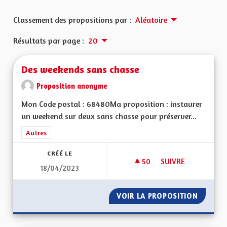
Classement des propositions par :
Aléatoire
Résultats par page :
20
Des weekends sans chasse
Proposition anonyme
Mon Code postal : 68480Ma proposition : instaurer
un weekend sur deux sans chasse pour préserver...
Filtrer les résultats de la catégorie : Autres
Autres
CRÉÉ LE
50
50 ABONNÉS
SUIVRE
18/04/2023
DES WEEKENDS SAN
VOIR LA PROPOSITION
DES WE