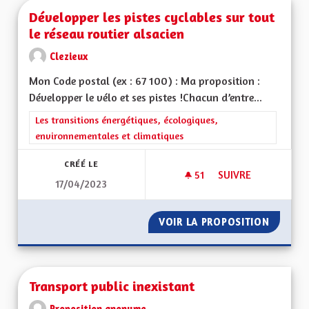
Développer les pistes cyclables sur tout
le réseau routier alsacien
Clezieux
Mon Code postal (ex : 67 100) : Ma proposition :
Développer le vélo et ses pistes !Chacun d’entre...
Filtrer les résultats de la catégorie : Les transitions énergéti
Les transitions énergétiques, écologiques,
environnementales et climatiques
CRÉÉ LE
51
51 ABONNÉS
SUIVRE
17/04/2023
DÉVELOPPER LES PI
VOIR LA PROPOSITION
DÉVELO
Transport public inexistant
Proposition anonyme