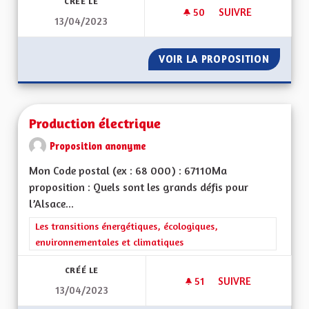
CRÉÉ LE
50
50 ABONNÉS
SUIVRE
13/04/2023
TABLEAUX EXPLICAT
VOIR LA PROPOSITION
TABLEA
Production électrique
Proposition anonyme
Mon Code postal (ex : 68 000) : 67110Ma
proposition : Quels sont les grands défis pour
l’Alsace...
Filtrer les résultats de la catégorie : Les transitions énergéti
Les transitions énergétiques, écologiques,
environnementales et climatiques
CRÉÉ LE
51
51 ABONNÉS
SUIVRE
13/04/2023
PRODUCTION ÉLEC