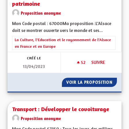
patrimoine
Proposition anonyme
Mon Code postal : 67000Ma proposition :L'Alsace
doit se montrer ouverte vers le monde et ses...
Filtrer les résultats de la catégorie : La Culture, l'Education e
La Culture, l'Education et le rayonnement de l'Alsace
en France et en Europe
CRÉÉ LE
52
52 ABONNÉS
SUIVRE
13/04/2023
POUR UNE ALSACE 
VOIR LA PROPOSITION
POUR U
Transport : Développer le covoiturage
Proposition anonyme
Mon Code postal 67350 : Tous les jours des milliers