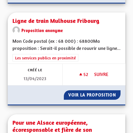
Ligne de train Mulhouse Fribourg
Proposition anonyme
Mon Code postal (ex : 68 000) : 68800Ma
proposition : Serait-il possible de rouvrir une ligne...
Filtrer les résultats de la catégorie : Les services publics en pro
Les services publics en proximité
CRÉÉ LE
52
52 ABONNÉS
SUIVRE
13/04/2023
LIGNE DE TRAIN M
VOIR LA PROPOSITION
LIGNE 
Pour une Alsace européenne,
écoresponsable et fière de son