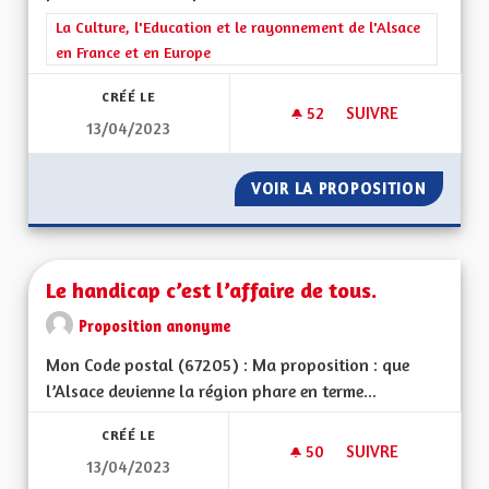
Filtrer les résultats de la catégorie : La Culture, l'Education e
La Culture, l'Education et le rayonnement de l'Alsace
en France et en Europe
CRÉÉ LE
52
52 ABONNÉS
SUIVRE
13/04/2023
PARTENARIAT ALLE
VOIR LA PROPOSITION
PARTEN
Le handicap c’est l’affaire de tous.
Proposition anonyme
Mon Code postal (67205) : Ma proposition : que
l’Alsace devienne la région phare en terme...
CRÉÉ LE
50
50 ABONNÉS
SUIVRE
13/04/2023
LE HANDICAP C’EST 