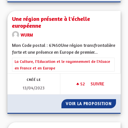
Une région présente à l'échelle
européenne
WURM
Mon Code postal : 67450Une région transfrontalière
forte et une présence en Europe de premier...
Filtrer les résultats de la catégorie : La Culture, l'Education e
La Culture, l'Education et le rayonnement de l'Alsace
en France et en Europe
CRÉÉ LE
52
52 ABONNÉS
SUIVRE
13/04/2023
UNE RÉGION PRÉSE
VOIR LA PROPOSITION
UNE RÉ