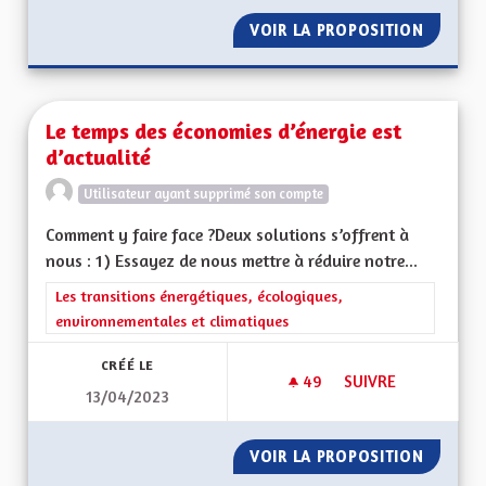
VOIR LA PROPOSITION
PRODUC
Le temps des économies d’énergie est
d’actualité
Utilisateur ayant supprimé son compte
Comment y faire face ?Deux solutions s’offrent à
nous : 1) Essayez de nous mettre à réduire notre...
Filtrer les résultats de la catégorie : Les transitions énergéti
Les transitions énergétiques, écologiques,
environnementales et climatiques
CRÉÉ LE
49
49 ABONNÉS
SUIVRE
13/04/2023
LE TEMPS DES ÉCON
VOIR LA PROPOSITION
LE TEM