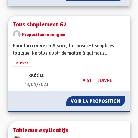
Tous simplement 67
Proposition anonyme
Pour bien vivre en Alsace, la chose est simple est
logique. Ne plus avoir de maitre à qui nous...
Filtrer les résultats de la catégorie : Autres
Autres
CRÉÉ LE
51
51 ABONNÉS
SUIVRE
13/04/2023
TOUS SIMPLEMENT 
VOIR LA PROPOSITION
TOUS S
Tableaux explicatifs