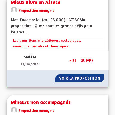
Mieux vivre en Alsace
Proposition anonyme
Mon Code postal (ex : 68 000) : 67580Ma
proposition : Quels sont les grands défis pour
l’Alsace...
Filtrer les résultats de la catégorie : Les transitions énergéti
Les transitions énergétiques, écologiques,
environnementales et climatiques
CRÉÉ LE
51
51 ABONNÉS
SUIVRE
13/04/2023
MIEUX VIVRE EN AL
VOIR LA PROPOSITION
MIEUX 
Mineurs non accompagnés
Proposition anonyme