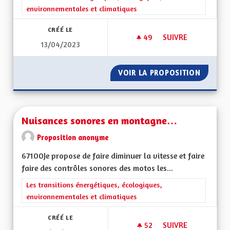
environnementales et climatiques
CRÉÉ LE
49
49 ABONNÉS
SUIVRE
13/04/2023
ETRE INNOVANT DAN
VOIR LA PROPOSITION
ETRE I
Nuisances sonores en montagne…
Proposition anonyme
67100Je propose de faire diminuer la vitesse et faire
faire des contrôles sonores des motos les...
Filtrer les résultats de la catégorie : Les transitions énergéti
Les transitions énergétiques, écologiques,
environnementales et climatiques
CRÉÉ LE
52
52 ABONNÉS
SUIVRE