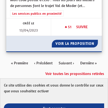
de personnes font le trajet Val de Moder (et...
Filtrer les résultats de la catégorie : Les services publics en pro
Les services publics en proximité
CRÉÉ LE
51
51 ABONNÉS
SUIVRE
13/04/2023
TRANSPORT : DÉVE
VOIR LA PROPOSITION
TRANSP
« Première
‹ Précédent
Suivant ›
Dernière »
Voir toutes les propositions retirées
Ce site utilise des cookies et vous donne le contrôle sur ceux
Protection des Données
Charte de contribution
que vous souhaitez activer
Mentions légales
FAQ
CGU
Droit d’interpellation citoyenne : comment ça marche ?
Télécharger les fichiers Open Data