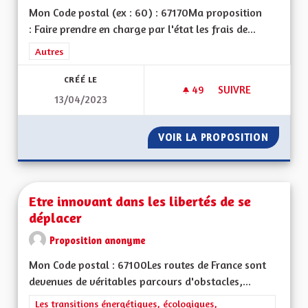
Mon Code postal (ex : 60) : 67170Ma proposition
: Faire prendre en charge par l'état les frais de...
Filtrer les résultats de la catégorie : Autres
Autres
CRÉÉ LE
49
49 ABONNÉS
SUIVRE
13/04/2023
MINEURS NON ACC
VOIR LA PROPOSITION
MINEUR
Etre innovant dans les libertés de se
déplacer
Proposition anonyme
Mon Code postal : 67100Les routes de France sont
devenues de véritables parcours d'obstacles,...
Filtrer les résultats de la catégorie : Les transitions énergéti
Les transitions énergétiques, écologiques,