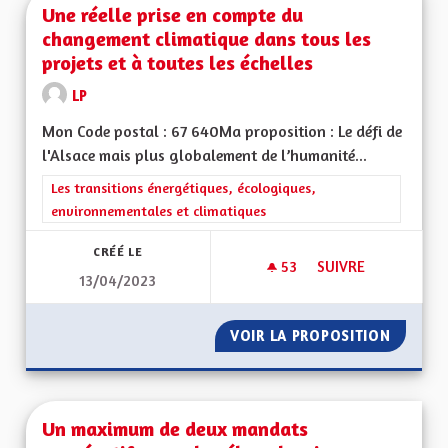
Une réelle prise en compte du
changement climatique dans tous les
projets et à toutes les échelles
LP
Mon Code postal : 67 640Ma proposition : Le défi de
l'Alsace mais plus globalement de l’humanité...
Filtrer les résultats de la catégorie : Les transitions énergéti
Les transitions énergétiques, écologiques,
environnementales et climatiques
CRÉÉ LE
53
53 ABONNÉS
SUIVRE
13/04/2023
UNE RÉELLE PRISE 
VOIR LA PROPOSITION
UNE RÉ
Un maximum de deux mandats