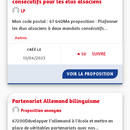
consécutifs pour les élus alsaciens
LP
Mon code postal : 67 640Ma proposition : Plafonner
les élus alsaciens à deux mandats consécutifs...
Filtrer les résultats de la catégorie : Autres
Autres
CRÉÉ LE
50
50 ABONNÉS
SUIVRE
13/04/2023
UN MAXIMUM DE DE
VOIR LA PROPOSITION
UN MAX
Partenariat Allemand bilinguisme
Proposition anonyme
67200Développer l'allemand à l'école et mettre en
place de véritables partenariats avec nos...