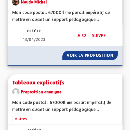
Naudo Michel
Mon code postal: 67000 Il me parait impératif de
mettre en avant un support pédagogique...
CRÉÉ LE
52
52 ABONNÉS
SUIVRE
13/04/2023
TABLEAUX EXPLICAT
VOIR LA PROPOSITION
TABLEA
Tableaux explicatifs
Proposition anonyme
Mon Code postal : 67000Il me parait impératif de
mettre en avant un support pédagogique...
Filtrer les résultats de la catégorie : Autres
Autres