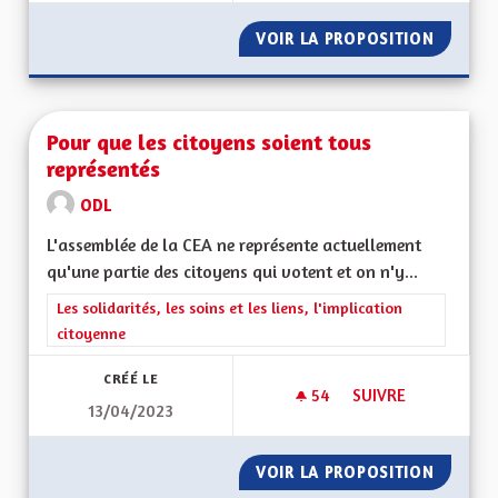
VOIR LA PROPOSITION
LE HAND
Pour que les citoyens soient tous
représentés
ODL
L'assemblée de la CEA ne représente actuellement
qu'une partie des citoyens qui votent et on n'y...
Filtrer les résultats de la catégorie : Les solidarités, les soins e
Les solidarités, les soins et les liens, l'implication
citoyenne
CRÉÉ LE
54
54 ABONNÉS
SUIVRE
13/04/2023
POUR QUE LES CIT
VOIR LA PROPOSITION
POUR Q