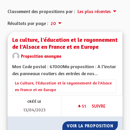
Classement des propositions par :
Les plus récentes
Résultats par page :
20
La culture, l'éducation et le rayonnement
de l'Alsace en France et en Europe
Proposition anonyme
Mon Code postal : 67000Ma proposition : A l'instar
des panneaux routiers des entrées de nos...
Filtrer les résultats de la catégorie : La Culture, l'Education e
La Culture, l'Education et le rayonnement de l'Alsace
en France et en Europe
CRÉÉ LE
51
51 ABONNÉS
SUIVRE
13/04/2023
LA CULTURE, L'ÉDU
VOIR LA PROPOSITION
LA CUL