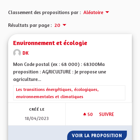
Classement des propositions par :
Aléatoire
Résultats par page :
20
Environnement et écologie
DK
Mon Code postal (ex : 68 000) : 68300Ma
proposition : AGRICULTURE : Je propose une
agriculture...
Filtrer les résultats de la catégorie : Les transitions énergéti
Les transitions énergétiques, écologiques,
environnementales et climatiques
CRÉÉ LE
50
50 ABONNÉS
SUIVRE
18/04/2023
ENVIRONNEMENT E
VOIR LA PROPOSITION
ENVIRO