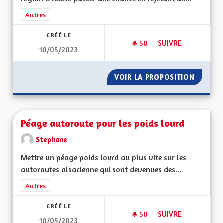
Filtrer les résultats de la catégorie : Autres
Autres
CRÉÉ LE
50
50 ABONNÉS
SUIVRE
10/05/2023
UN PEU DE SÉRIEUX,
VOIR LA PROPOSITION
UN PEU 
Péage autoroute pour les poids lourd
Stephane
Mettre un péage poids lourd au plus vite sur les
autoroutes alsacienne qui sont devenues des...
Filtrer les résultats de la catégorie : Autres
Autres
CRÉÉ LE
50
50 ABONNÉS
SUIVRE
10/05/2023
PÉAGE AUTOROUTE 