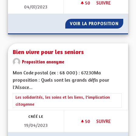
50
50 ABONNÉS
SUIVRE
04/07/2023
BILINGUISME ROUT
VOIR LA PROPOSITION
BILING
Bien vivre pour les seniors
Proposition anonyme
Mon Code postal (ex : 68 000) : 67230Ma
proposition : Quels sont les grands défis pour
l’Alsace...
Filtrer les résultats de la catégorie : Les solidarités, les soins e
Les solidarités, les soins et les liens, l'implication
citoyenne
CRÉÉ LE
50
50 ABONNÉS
SUIVRE
19/04/2023
BIEN VIVRE POUR L