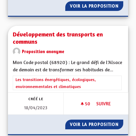
VOIR LA PROPOSITION
BIEN V
Développement des transports en
communs
Proposition anonyme
Mon Code postal (68920) : Le grand défi de l’Alsace
de demain est de transformer ses habitudes de...
Filtrer les résultats de la catégorie : Les transitions énergéti
Les transitions énergétiques, écologiques,
environnementales et climatiques
CRÉÉ LE
50
50 ABONNÉS
SUIVRE
18/04/2023
DÉVELOPPEMENT D
VOIR LA PROPOSITION
DÉVELO