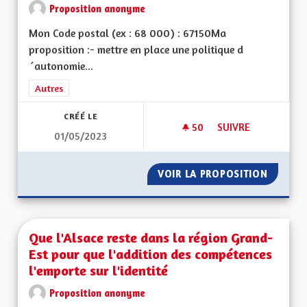
Proposition anonyme
Mon Code postal (ex : 68 000) : 67150Ma
proposition :- mettre en place une politique d
´autonomie...
Filtrer les résultats de la catégorie : Autres
Autres
CRÉÉ LE
50
50 ABONNÉS
SUIVRE
01/05/2023
UNE AUTONOMISATI
VOIR LA PROPOSITION
UNE AU
Que l'Alsace reste dans la région Grand-
Est pour que l'addition des compétences
l'emporte sur l'identité
Proposition anonyme