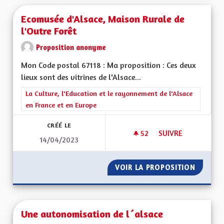
Ecomusée d'Alsace, Maison Rurale de
l'Outre Forêt
Proposition anonyme
Mon Code postal 67118 : Ma proposition : Ces deux
lieux sont des vitrines de l'Alsace...
Filtrer les résultats de la catégorie : La Culture, l'Education e
La Culture, l'Education et le rayonnement de l'Alsace
en France et en Europe
CRÉÉ LE
52
52 ABONNÉS
SUIVRE
14/04/2023
ECOMUSÉE D'ALSAC
VOIR LA PROPOSITION
ECOMUS
Une autonomisation de l´alsace