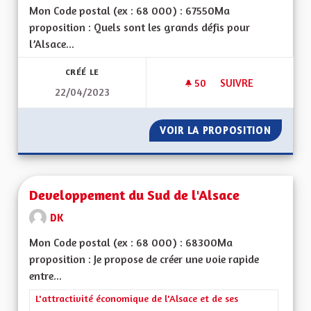
Mon Code postal (ex : 68 000) : 67550Ma
proposition : Quels sont les grands défis pour
l’Alsace...
CRÉÉ LE
50
50 ABONNÉS
SUIVRE
22/04/2023
QUE L'ALSACE REST
VOIR LA PROPOSITION
QUE L'
Developpement du Sud de l'Alsace
DK
Mon Code postal (ex : 68 000) : 68300Ma
proposition : Je propose de créer une voie rapide
entre...
Filtrer les résultats de la catégorie : L'attractivité économique 
L'attractivité économique de l'Alsace et de ses