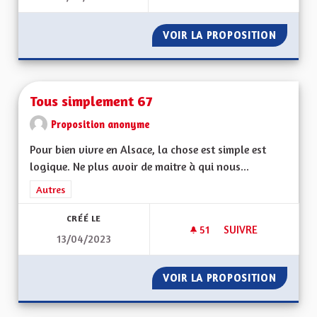
VOIR LA PROPOSITION
PÉAGE 
Tous simplement 67
Proposition anonyme
Pour bien vivre en Alsace, la chose est simple est
logique. Ne plus avoir de maitre à qui nous...
Filtrer les résultats de la catégorie : Autres
Autres
CRÉÉ LE
51
51 ABONNÉS
SUIVRE
13/04/2023
TOUS SIMPLEMENT 
VOIR LA PROPOSITION
TOUS S