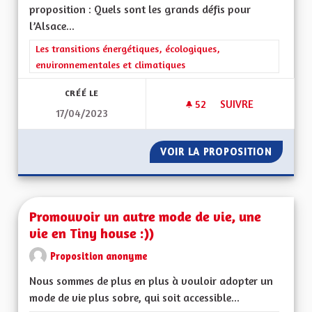
proposition : Quels sont les grands défis pour
l’Alsace...
Filtrer les résultats de la catégorie : Les transitions énergéti
Les transitions énergétiques, écologiques,
environnementales et climatiques
CRÉÉ LE
52
52 ABONNÉS
SUIVRE
17/04/2023
LE REPLI SUR SOI N
VOIR LA PROPOSITION
LE REPL
Promouvoir un autre mode de vie, une
vie en Tiny house :))
Proposition anonyme
Nous sommes de plus en plus à vouloir adopter un
mode de vie plus sobre, qui soit accessible...