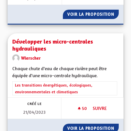
VOIR LA PROPOSITION
DÉVELO
Développer les micro-centrales
hydrauliques
Wierscher
Chaque chute d'eau de chaque rivière peut être
équipée d'une micro-centrale hydraulique.
Filtrer les résultats de la catégorie : Les transitions énergéti
Les transitions énergétiques, écologiques,
environnementales et climatiques
CRÉÉ LE
50
50 ABONNÉS
SUIVRE
21/04/2023
DÉVELOPPER LES M
VOIR LA PROPOSITION
DÉVELO