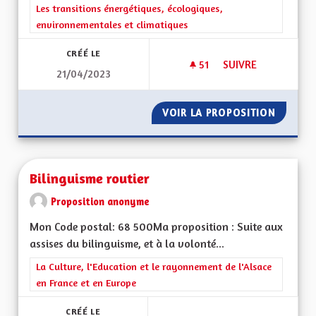
Filtrer les résultats de la catégorie : Les transitions énergéti
Les transitions énergétiques, écologiques,
environnementales et climatiques
CRÉÉ LE
51
51 ABONNÉS
SUIVRE
21/04/2023
PROMOUVOIR UN AUT
VOIR LA PROPOSITION
PROMOU
Bilinguisme routier
Proposition anonyme
Mon Code postal: 68 500Ma proposition : Suite aux
assises du bilinguisme, et à la volonté...
Filtrer les résultats de la catégorie : La Culture, l'Education e
La Culture, l'Education et le rayonnement de l'Alsace
en France et en Europe
CRÉÉ LE