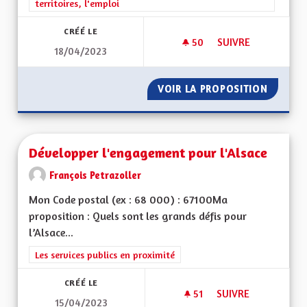
territoires, l'emploi
CRÉÉ LE
50
50 ABONNÉS
SUIVRE
18/04/2023
DEVELOPPEMENT DU
VOIR LA PROPOSITION
DEVELO
Développer l'engagement pour l'Alsace
François Petrazoller
Mon Code postal (ex : 68 000) : 67100Ma
proposition : Quels sont les grands défis pour
l’Alsace...
Filtrer les résultats de la catégorie : Les services publics en pro
Les services publics en proximité
CRÉÉ LE
51
51 ABONNÉS
SUIVRE
15/04/2023
DÉVELOPPER L'ENG