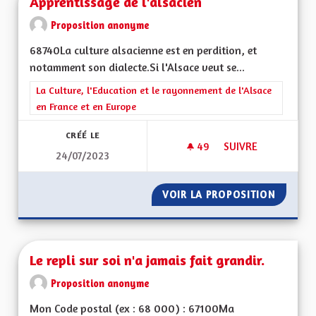
Apprentissage de l'alsacien
Proposition anonyme
68740La culture alsacienne est en perdition, et
notamment son dialecte.Si l'Alsace veut se...
Filtrer les résultats de la catégorie : La Culture, l'Education e
La Culture, l'Education et le rayonnement de l'Alsace
en France et en Europe
CRÉÉ LE
49
49 ABONNÉS
SUIVRE
24/07/2023
APPRENTISSAGE DE 
VOIR LA PROPOSITION
APPREN
Le repli sur soi n'a jamais fait grandir.
Proposition anonyme
Mon Code postal (ex : 68 000) : 67100Ma