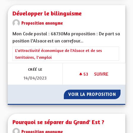
Développer le bilinguisme
Proposition anonyme
Mon Code postal : 68730Ma proposition : De part sa
position l'Alsace est un carrefour...
Filtrer les résultats de la catégorie : L'attractivité économique 
L'attractivité économique de l'Alsace et de ses
territoires, l'emploi
CRÉÉ LE
53
53 ABONNÉS
SUIVRE
14/04/2023
DÉVELOPPER LE BIL
VOIR LA PROPOSITION
DÉVELO
Pourquoi se séparer du Grand' Est ?
Proposition anonyme