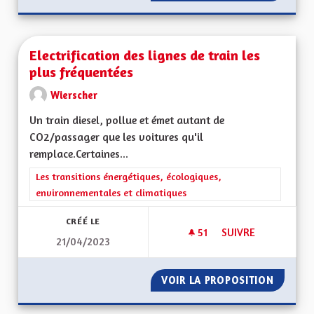
Electrification des lignes de train les
plus fréquentées
Wierscher
Un train diesel, pollue et émet autant de
CO2/passager que les voitures qu'il
remplace.Certaines...
Filtrer les résultats de la catégorie : Les transitions énergéti
Les transitions énergétiques, écologiques,
environnementales et climatiques
CRÉÉ LE
51
51 ABONNÉS
SUIVRE
21/04/2023
ELECTRIFICATION D
VOIR LA PROPOSITION
ELECTR