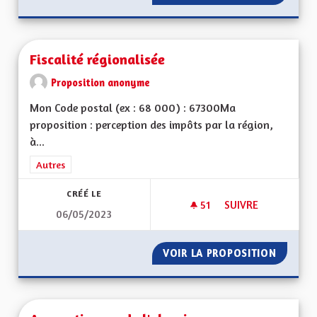
Fiscalité régionalisée
Proposition anonyme
Mon Code postal (ex : 68 000) : 67300Ma
proposition : perception des impôts par la région,
à...
Filtrer les résultats de la catégorie : Autres
Autres
CRÉÉ LE
51
51 ABONNÉS
SUIVRE
06/05/2023
FISCALITÉ RÉGIONA
VOIR LA PROPOSITION
FISCALI