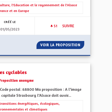
iques, environnementales et climatiques
rer les résultats de la catégorie : La Culture, l'Education et le rayonne
ulture, l'Education et le rayonnement de l'Alsace
rance et en Europe
CRÉÉ LE
51
51 ABONNÉS
SUIVRE
01/05/2023
E DE TRANSITION ÉNERGÉTIQUE / PANNEAUX
FAIRE ENLEVER LA STATUE D
PLE EN TERME DE TRANSITION ÉNERGÉTIQUE / PANNEAUX
VOIR LA PROPOSITION
FAIRE ENLEVER L
tes cyclables
Proposition anonyme
Code postal :68800 Ma proposition : A l'image
 capitale Strasbourg l'Alsace doit avoir...
rer les résultats de la catégorie : Les transitions énergétiques, écolog
transitions énergétiques, écologiques,
ironnementales et climatiques
iques, environnementales et climatiques