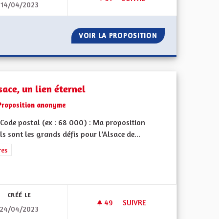
14/04/2023
NT
TRANSPORTS PUBLICS
C INEXISTANT
VOIR LA PROPOSITION
TRANSPORTS PUB
sace, un lien éternel
Proposition anonyme
Code postal (ex : 68 000) : Ma proposition
ls sont les grands défis pour l’Alsace de...
rer les résultats de la catégorie : Autres
res
iques, environnementales et climatiques
CRÉÉ LE
49
49 ABONNÉS
SUIVRE
24/04/2023
E
L'ALSACE, UN LIEN ÉTERNEL