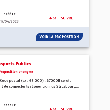
CRÉÉ LE
51
51 ABONNÉS
SUIVRE
17/04/2023
S POUR DE LA FRAÎCHEUR
PISTES CYCLABLES
ENTS SOMBRES POUR DE LA FRAÎCHEUR
VOIR LA PROPOSITION
PISTES CYCLABLE
nsports Publics
Proposition anonyme
Code postal (ex : 68 000) : 67000Il serait
t de connecter le réseau tram de Strasbourg...
CRÉÉ LE
51
51 ABONNÉS
SUIVRE