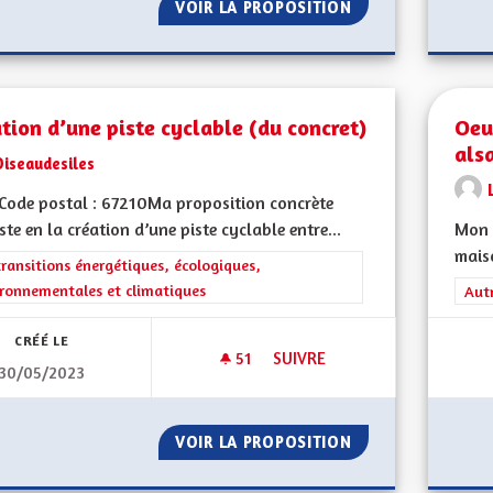
VOIR LA PROPOSITION
SAUVER L'ALSACE
tion d’une piste cyclable (du concret)
Oeu
als
Oiseaudesiles
ode postal : 67210Ma proposition concrète
ste en la création d’une piste cyclable entre...
Mon C
mais
rer les résultats de la catégorie : Les transitions énergétiques, écolog
transitions énergétiques, écologiques,
ronnementales et climatiques
Filt
Aut
CRÉÉ LE
51
51 ABONNÉS
SUIVRE
30/05/2023
CRÉATION D’UNE PISTE CYCLA
VOIR LA PROPOSITION
CRÉATION D’UNE 