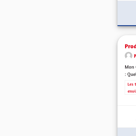
Prod
Mon C
: Que
Filt
Les 
envi