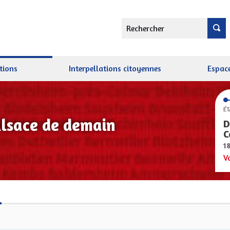
Rechercher
tions
Interpellations citoyennes
Espace
ÉT
Alsace de demain
D
C
1
V