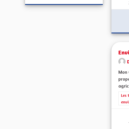
Env
Mon 
propo
agric
Filt
Les 
envi