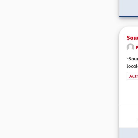
Sauv
-Sauv
local
Filt
Autr