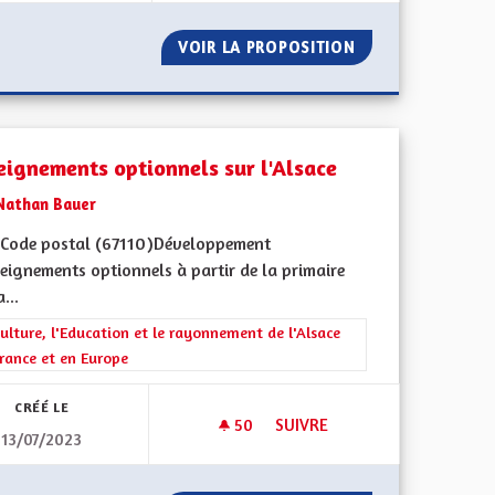
ET ÉCOLOGIE
VOIR LA PROPOSITION
L'ALSACE, UN LI
eignements optionnels sur l'Alsace
Nathan Bauer
Code postal (67110)Développement
eignements optionnels à partir de la primaire
...
iques, environnementales et climatiques
rer les résultats de la catégorie : La Culture, l'Education et le rayonne
ulture, l'Education et le rayonnement de l'Alsace
rance et en Europe
CRÉÉ LE
50
50 ABONNÉS
SUIVRE
13/07/2023
ENSEIGNEMENTS OPTIONNELS 