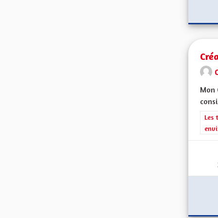
Créa
Mon C
consi
Filt
Les 
envi