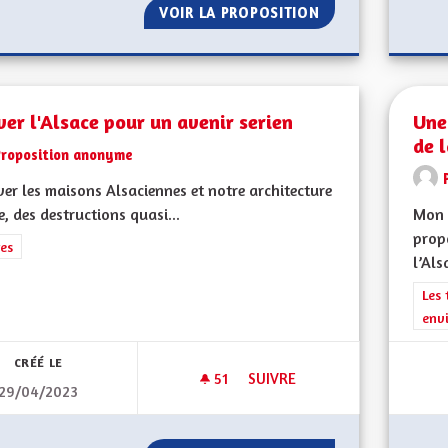
VOIR LA PROPOSITION
PRODUCTION ÉLE
er l'Alsace pour un avenir serien
Une
de l
Proposition anonyme
er les maisons Alsaciennes et notre architecture
e, des destructions quasi...
Mon 
propo
rer les résultats de la catégorie : Autres
es
l’Als
Filt
Les 
env
CRÉÉ LE
51
51 ABONNÉS
SUIVRE
29/04/2023
SAUVER L'ALSACE POUR UN AV