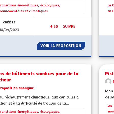
rer les résultats de la catégorie : Les transitions énergétiques, écolog
transitions énergétiques, écologiques,
Filt
La C
ronnementales et climatiques
en F
CRÉÉ LE
50
50 ABONNÉS
SUIVRE
18/04/2023
MONTRER L'EXEMPLE EN TERM
VOIR LA PROPOSITION
MONTRER L'EXEM
ns de bâtiments sombres pour de la
Pis
cheur
Proposition anonyme
Mon 
au réchauffement climatique, aux canicules à
de sa
ition et à la difficulté de trouver de la...
Filt
Les 
env
rer les résultats de la catégorie : Les transitions énergétiques, écolog
transitions énergétiques, écologiques,