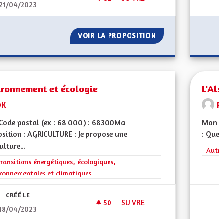
21/04/2023
TRANSPORT PUBLIC INEXISTA
VOIR LA PROPOSITION
TRANSPORT PUBLI
ironnement et écologie
L'Al
DK
Code postal (ex : 68 000) : 68300Ma
Mon 
sition : AGRICULTURE : Je propose une
: Que
ulture...
Filt
Aut
rer les résultats de la catégorie : Les transitions énergétiques, écolog
transitions énergétiques, écologiques,
ronnementales et climatiques
CRÉÉ LE
50
50 ABONNÉS
SUIVRE
18/04/2023
ENVIRONNEMENT ET ÉCOLOGI