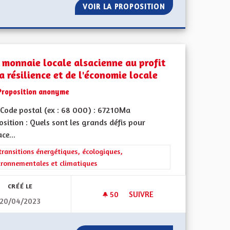
CTRIQUE
VOIR LA PROPOSITION
ENSEIGNEMENTS 
 monnaie locale alsacienne au profit
a résilience et de l'économie locale
Proposition anonyme
Code postal (ex : 68 000) : 67210Ma
sition : Quels sont les grands défis pour
ace...
rer les résultats de la catégorie : Les transitions énergétiques, écolog
transitions énergétiques, écologiques,
ironnementales et climatiques
CRÉÉ LE
50
50 ABONNÉS
SUIVRE
20/04/2023
ENIR SERIEN
UNE MONNAIE LOCALE ALSACIE