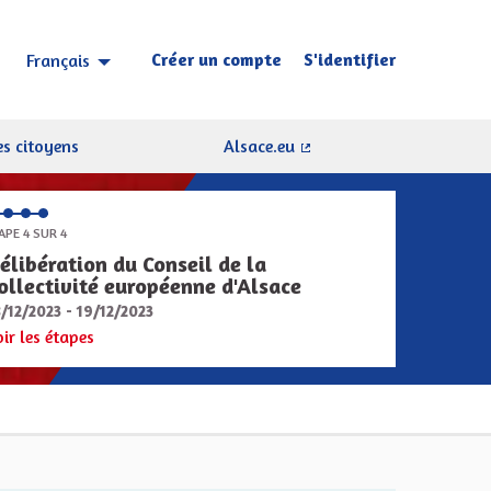
Créer un compte
S'identifier
Français
Choisir la langue
Sprache wählen
s citoyens
Alsace.eu
(Lien externe)
APE 4 SUR 4
élibération du Conseil de la
ollectivité européenne d'Alsace
8/12/2023 - 19/12/2023
oir les étapes