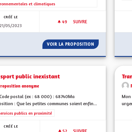
ronnementales et climatiques
CRÉÉ LE
49
49 ABONNÉS
SUIVRE
21/05/2023
MOINS DE BÂTIMENTS SOMBRE
VOIR LA PROPOSITION
MOINS DE BÂTIM
sport public inexistant
Tra
Proposition anonyme
Code postal (ex : 68 000) : 68740Ma
Mon 
sition : Que les petites communes soient enfin...
urgen
rer les résultats de la catégorie : Les services publics en proximité
services publics en proximité
CRÉÉ LE
52
52 ABONNÉS
SUIVRE