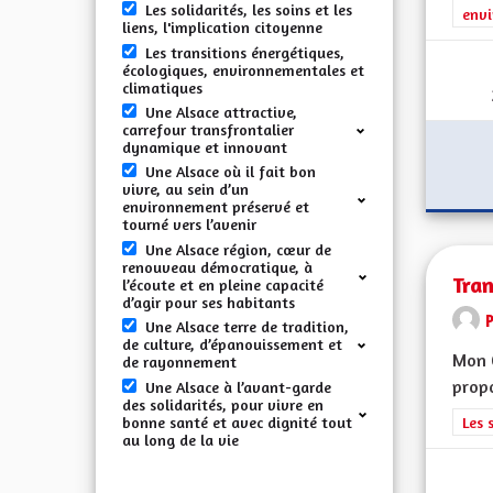
Les solidarités, les soins et les
envi
liens, l'implication citoyenne
Les transitions énergétiques,
écologiques, environnementales et
climatiques
Une Alsace attractive,
carrefour transfrontalier
dynamique et innovant
Une Alsace où il fait bon
vivre, au sein d’un
environnement préservé et
tourné vers l’avenir
Une Alsace région, cœur de
renouveau démocratique, à
Tran
l’écoute et en pleine capacité
d’agir pour ses habitants
Une Alsace terre de tradition,
de culture, d’épanouissement et
Mon 
de rayonnement
propo
Une Alsace à l’avant-garde
des solidarités, pour vivre en
bonne santé et avec dignité tout
Filt
Les 
au long de la vie