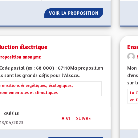
VOIR LA PROPOSITION
ENVIRONNEMENT 
uction électrique
Ens
Proposition anonyme
ode postal (ex : 68 000) : 67110Ma proposition
Mon 
ls sont les grands défis pour l’Alsace...
d’ens
sur la
rer les résultats de la catégorie : Les transitions énergétiques, écolog
transitions énergétiques, écologiques,
ronnementales et climatiques
Filt
La C
en F
CRÉÉ LE
51
51 ABONNÉS
SUIVRE
13/04/2023
PRODUCTION ÉLECTRIQUE