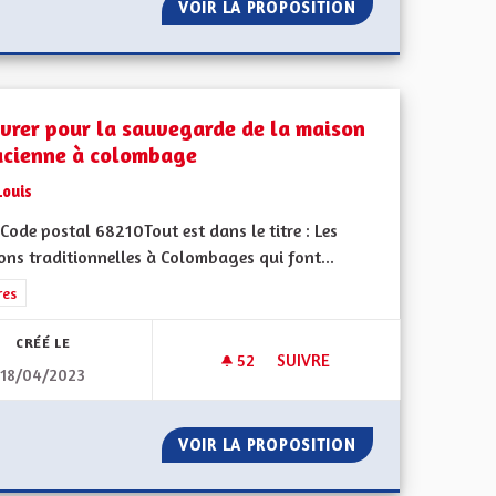
 POUR UN AVENIR SERIEN
VOIR LA PROPOSITION
UNE MONNAIE LOC
vrer pour la sauvegarde de la maison
acienne à colombage
Louis
ode postal 68210Tout est dans le titre : Les
ons traditionnelles à Colombages qui font...
iques, environnementales et climatiques
rer les résultats de la catégorie : Autres
res
CRÉÉ LE
52
52 ABONNÉS
SUIVRE
18/04/2023
BLE (DU CONCRET)
OEUVRER POUR LA SAUVEGAR
PISTE CYCLABLE (DU CONCRET)
VOIR LA PROPOSITION
OEUVRER POUR L