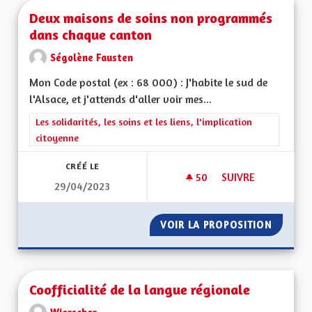
Deux maisons de soins non programmés
dans chaque canton
Ségolène Fausten
Mon Code postal (ex : 68 000) : J'habite le sud de
l'Alsace, et j'attends d'aller voir mes...
Filtrer les résultats de la catégorie : Les solidarités, les soins e
Les solidarités, les soins et les liens, l'implication
citoyenne
CRÉÉ LE
50
50 ABONNÉS
SUIVRE
29/04/2023
DEUX MAISONS DE
VOIR LA PROPOSITION
DEUX M
Coofficialité de la langue régionale