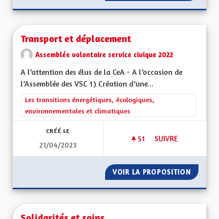
Transport et déplacement
Assemblée volontaire service civique 2022
A l’attention des élus de la CeA - A l’occasion de
l’Assemblée des VSC 1) Création d’une...
Filtrer les résultats de la catégorie : Les transitions énergéti
Les transitions énergétiques, écologiques,
environnementales et climatiques
CRÉÉ LE
51
51 ABONNÉS
SUIVRE
21/04/2023
TRANSPORT ET DÉ
VOIR LA PROPOSITION
TRANSP
Solidarités et soins