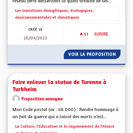
réseau ferré desservant la quasi totalité de ses...
Filtrer les résultats de la catégorie : Les transitions énergéti
Les transitions énergétiques, écologiques,
environnementales et climatiques
CRÉÉ LE
51
51 ABONNÉS
SUIVRE
20/04/2023
RÉAFFECTATION DES
VOIR LA PROPOSITION
RÉAFFE
Faire enlever la statue de Turenne à
Turkheim
Proposition anonyme
Mon Code postal (ex : 68 000) : Rendre hommage à
un fait de guerre qui a laissé des morts n’est...
Filtrer les résultats de la catégorie : La Culture, l'Education e
La Culture, l'Education et le rayonnement de l'Alsace
en France et en Europe