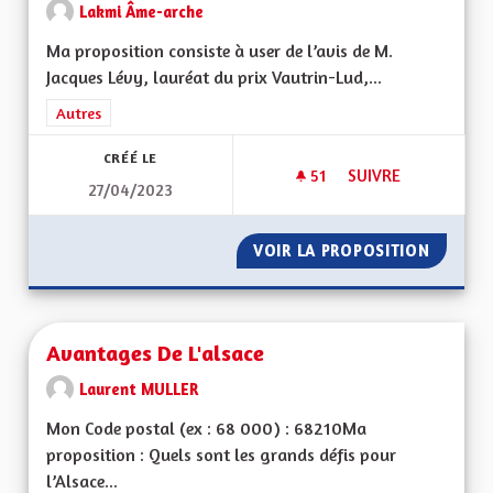
Lakmi Âme-arche
Ma proposition consiste à user de l’avis de M.
Jacques Lévy, lauréat du prix Vautrin-Lud,...
Filtrer les résultats de la catégorie : Autres
Autres
CRÉÉ LE
51
51 ABONNÉS
SUIVRE
27/04/2023
USER DE L'AVIS DE
VOIR LA PROPOSITION
USER DE
Avantages De L'alsace
Laurent MULLER
Mon Code postal (ex : 68 000) : 68210Ma
proposition : Quels sont les grands défis pour
l’Alsace...