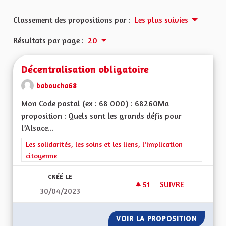
Classement des propositions par :
Les plus suivies
Résultats par page :
20
Décentralisation obligatoire
baboucha68
Mon Code postal (ex : 68 000) : 68260Ma
proposition : Quels sont les grands défis pour
l’Alsace...
Filtrer les résultats de la catégorie : Les solidarités, les soins e
Les solidarités, les soins et les liens, l'implication
citoyenne
CRÉÉ LE
51
51 ABONNÉS
SUIVRE
30/04/2023
DÉCENTRALISATION
VOIR LA PROPOSITION
DÉCENT