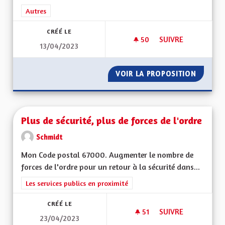
Filtrer les résultats de la catégorie : Autres
Autres
CRÉÉ LE
50
50 ABONNÉS
SUIVRE
13/04/2023
AVANTAGES DE L'AL
VOIR LA PROPOSITION
AVANTA
Plus de sécurité, plus de forces de l'ordre
Schmidt
Mon Code postal 67000. Augmenter le nombre de
forces de l'ordre pour un retour à la sécurité dans...
Filtrer les résultats de la catégorie : Les services publics en pro
Les services publics en proximité
CRÉÉ LE
51
51 ABONNÉS
SUIVRE
23/04/2023
PLUS DE SÉCURITÉ,