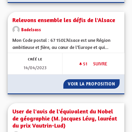
Relevons ensemble les défis de l'Alsace
Badelsass
Mon Code postal : 67 150L’Alsace est une Région
ambitieuse et fière, au cœur de l’Europe et qui...
CRÉÉ LE
51
51 ABONNÉS
SUIVRE
14/04/2023
RELEVONS ENSEMBLE
VOIR LA PROPOSITION
RELEVO
User de l'avis de l'équivalent du Nobel
de géographie (M. Jacques Lévy, lauréat
du prix Vautrin-Lud)