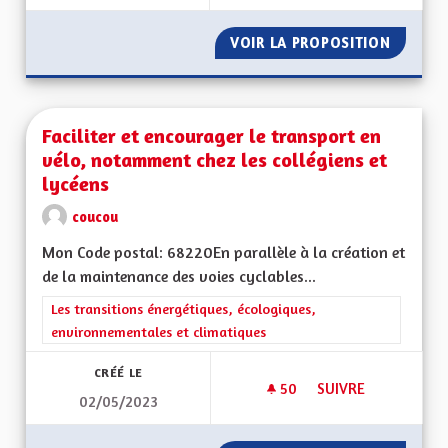
VOIR LA PROPOSITION
DES JA
Faciliter et encourager le transport en
vélo, notamment chez les collégiens et
lycéens
coucou
Mon Code postal: 68220En parallèle à la création et
de la maintenance des voies cyclables...
Filtrer les résultats de la catégorie : Les transitions énergéti
Les transitions énergétiques, écologiques,
environnementales et climatiques
CRÉÉ LE
50
50 ABONNÉS
SUIVRE
02/05/2023
FACILITER ET ENCO