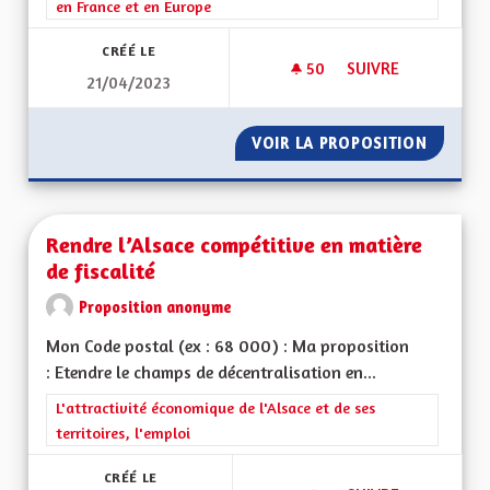
en France et en Europe
CRÉÉ LE
50
50 ABONNÉS
SUIVRE
21/04/2023
MAINTIEN DES ÉCO
VOIR LA PROPOSITION
MAINTI
Rendre l’Alsace compétitive en matière
de fiscalité
Proposition anonyme
Mon Code postal (ex : 68 000) : Ma proposition
: Etendre le champs de décentralisation en...
Filtrer les résultats de la catégorie : L'attractivité économique 
L'attractivité économique de l'Alsace et de ses
territoires, l'emploi
CRÉÉ LE