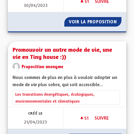
51
51 ABONNÉS
SUIVRE
30/04/2023
RENDRE L’ALSACE C
VOIR LA PROPOSITION
RENDRE 
Promouvoir un autre mode de vie, une
vie en Tiny house :))
Proposition anonyme
Nous sommes de plus en plus à vouloir adopter un
mode de vie plus sobre, qui soit accessible...
Filtrer les résultats de la catégorie : Les transitions énergéti
Les transitions énergétiques, écologiques,
environnementales et climatiques
CRÉÉ LE
51
51 ABONNÉS
SUIVRE
21/04/2023
PROMOUVOIR UN AUT