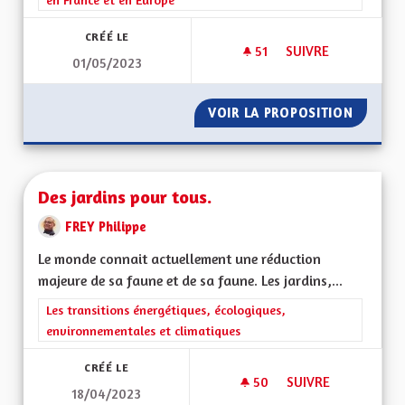
CRÉÉ LE
51
51 ABONNÉS
SUIVRE
01/05/2023
FAIRE ENLEVER LA 
VOIR LA PROPOSITION
FAIRE 
Des jardins pour tous.
FREY Philippe
Le monde connait actuellement une réduction
majeure de sa faune et de sa faune. Les jardins,...
Filtrer les résultats de la catégorie : Les transitions énergéti
Les transitions énergétiques, écologiques,
environnementales et climatiques
CRÉÉ LE
50
50 ABONNÉS
SUIVRE
18/04/2023
DES JARDINS POUR 