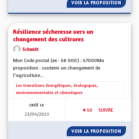
VOIR LA PROPOSITION
FACILI
Résilience sécheresse vers un
changement des cultrures
Schmidt
Mon Code postal (ex : 68 000) : 67000Ma
proposition : soutenir un changement de
l'agriculture...
Filtrer les résultats de la catégorie : Les transitions énergéti
Les transitions énergétiques, écologiques,
environnementales et climatiques
CRÉÉ LE
50
50 ABONNÉS
SUIVRE
23/04/2023
RÉSILIENCE SÉCHE
VOIR LA PROPOSITION
RÉSILI