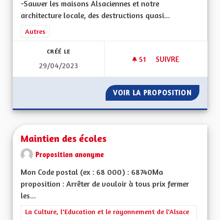
-Sauver les maisons Alsaciennes et notre
architecture locale, des destructions quasi...
Filtrer les résultats de la catégorie : Autres
Autres
CRÉÉ LE
51
51 ABONNÉS
SUIVRE
29/04/2023
SAUVER L'ALSACE P
VOIR LA PROPOSITION
SAUVER
Maintien des écoles
Proposition anonyme
Mon Code postal (ex : 68 000) : 68740Ma
proposition : Arrêter de vouloir à tous prix fermer
les...
Filtrer les résultats de la catégorie : La Culture, l'Education e
La Culture, l'Education et le rayonnement de l'Alsace