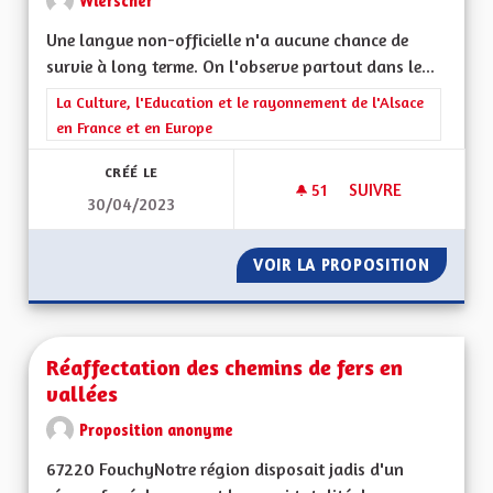
Wierscher
Une langue non-officielle n'a aucune chance de
survie à long terme. On l'observe partout dans le...
Filtrer les résultats de la catégorie : La Culture, l'Education e
La Culture, l'Education et le rayonnement de l'Alsace
en France et en Europe
CRÉÉ LE
51
51 ABONNÉS
SUIVRE
30/04/2023
COOFFICIALITÉ DE 
VOIR LA PROPOSITION
COOFFI
Réaffectation des chemins de fers en
vallées
Proposition anonyme
67220 FouchyNotre région disposait jadis d'un