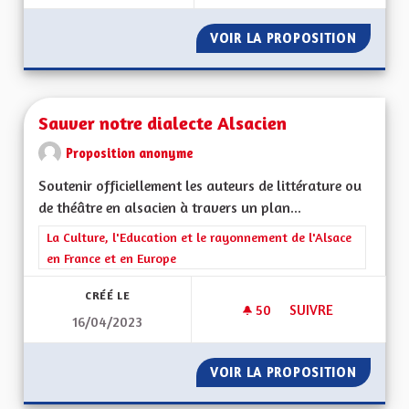
VOIR LA PROPOSITION
PLUS DE
Sauver notre dialecte Alsacien
Proposition anonyme
Soutenir officiellement les auteurs de littérature ou
de théâtre en alsacien à travers un plan...
Filtrer les résultats de la catégorie : La Culture, l'Education e
La Culture, l'Education et le rayonnement de l'Alsace
en France et en Europe
CRÉÉ LE
50
50 ABONNÉS
SUIVRE
16/04/2023
SAUVER NOTRE DIA
VOIR LA PROPOSITION
SAUVER