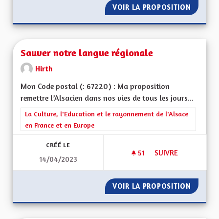
VOIR LA PROPOSITION
PROMOU
Sauver notre langue régionale
Hirth
Mon Code postal (: 67220) : Ma proposition
remettre l’Alsacien dans nos vies de tous les jours...
Filtrer les résultats de la catégorie : La Culture, l'Education e
La Culture, l'Education et le rayonnement de l'Alsace
en France et en Europe
CRÉÉ LE
51
51 ABONNÉS
SUIVRE
14/04/2023
SAUVER NOTRE LA
VOIR LA PROPOSITION
SAUVER