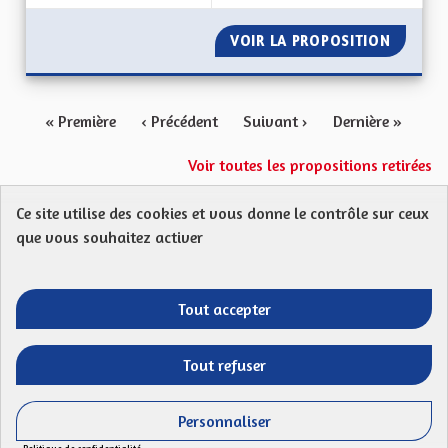
VOIR LA PROPOSITION
LA CUL
« Première
‹ Précédent
Suivant ›
Dernière »
Voir toutes les propositions retirées
Ce site utilise des cookies et vous donne le contrôle sur ceux
Protection des Données
Charte de contribution
que vous souhaitez activer
Mentions légales
FAQ
CGU
Droit d’interpellation citoyenne : comment ça marche ?
Télécharger les fichiers Open Data
Tout accepter
Entre vos mains - Collectivité européenne 
Entre vos mains - Collectivité euro
Entre vos mains - Collectivité
Entre vos mains - Collect
Tout refuser
Site réalisé par
Open Source Politics
grâce au
logiciel libre
(Lien externe)
Decidim
.
Personnaliser
(Lien externe)
Panneau de gestion des cookies