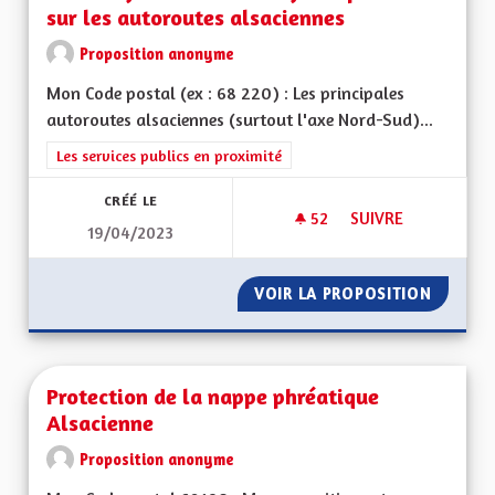
sur les autoroutes alsaciennes
Proposition anonyme
Mon Code postal (ex : 68 220) : Les principales
autoroutes alsaciennes (surtout l'axe Nord-Sud)...
Filtrer les résultats de la catégorie : Les services publics en pro
Les services publics en proximité
CRÉÉ LE
52
52 ABONNÉS
SUIVRE
19/04/2023
METTRE ENFIN EN O
VOIR LA PROPOSITION
METTRE
Protection de la nappe phréatique
Alsacienne
Proposition anonyme