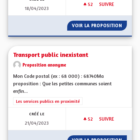
52
52 ABONNÉS
SUIVRE
18/04/2023
COURS D'ALSACIEN
VOIR LA PROPOSITION
COURS 
Transport public inexistant
Proposition anonyme
Mon Code postal (ex : 68 000) : 68740Ma
proposition : Que les petites communes soient
enfin...
Filtrer les résultats de la catégorie : Les services publics en pro
Les services publics en proximité
CRÉÉ LE
52
52 ABONNÉS
SUIVRE
21/04/2023
TRANSPORT PUBLIC 