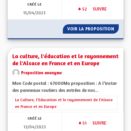
CRÉÉ LE
52
52 ABONNÉS
SUIVRE
15/04/2023
POUR UNE ALSACE 
VOIR LA PROPOSITION
POUR U
La culture, l'éducation et le rayonnement
de l'Alsace en France et en Europe
Proposition anonyme
Mon Code postal : 67000Ma proposition : A l'instar
des panneaux routiers des entrées de nos...
Filtrer les résultats de la catégorie : La Culture, l'Education e
La Culture, l'Education et le rayonnement de l'Alsace
en France et en Europe
CRÉÉ LE
51
51 ABONNÉS
SUIVRE
13/04/2023
LA CULTURE, L'ÉDU