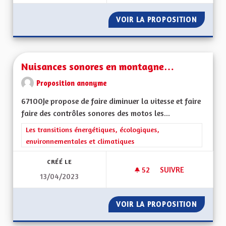
VOIR LA PROPOSITION
RÉHABI
Nuisances sonores en montagne…
Proposition anonyme
67100Je propose de faire diminuer la vitesse et faire
faire des contrôles sonores des motos les...
Filtrer les résultats de la catégorie : Les transitions énergéti
Les transitions énergétiques, écologiques,
environnementales et climatiques
CRÉÉ LE
52
52 ABONNÉS
SUIVRE
13/04/2023
NUISANCES SONOR
VOIR LA PROPOSITION
NUISAN