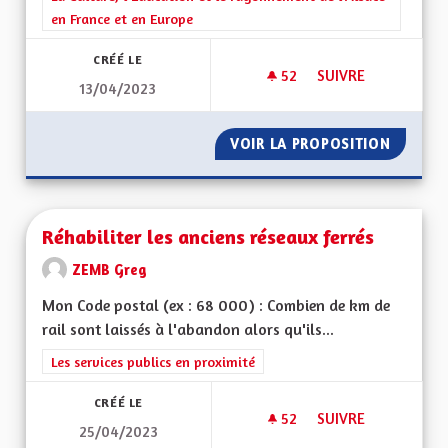
en France et en Europe
CRÉÉ LE
52
52 ABONNÉS
SUIVRE
13/04/2023
POUR UNE ALSACE 
VOIR LA PROPOSITION
POUR U
Réhabiliter les anciens réseaux ferrés
ZEMB Greg
Mon Code postal (ex : 68 000) : Combien de km de
rail sont laissés à l'abandon alors qu'ils...
Filtrer les résultats de la catégorie : Les services publics en pro
Les services publics en proximité
CRÉÉ LE
52
52 ABONNÉS
SUIVRE
25/04/2023
RÉHABILITER LES A