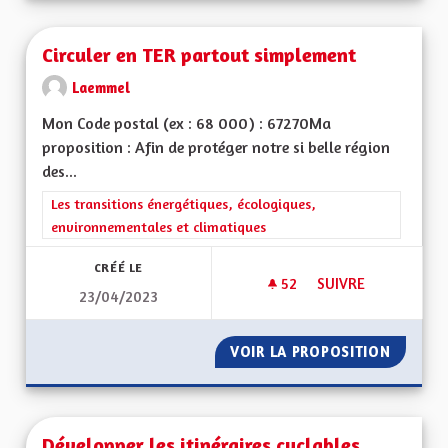
Circuler en TER partout simplement
Laemmel
Mon Code postal (ex : 68 000) : 67270Ma
proposition : Afin de protéger notre si belle région
des...
Filtrer les résultats de la catégorie : Les transitions énergéti
Les transitions énergétiques, écologiques,
environnementales et climatiques
CRÉÉ LE
52
52 ABONNÉS
SUIVRE
23/04/2023
CIRCULER EN TER 
VOIR LA PROPOSITION
CIRCUL
Développer les itinéraires cyclables