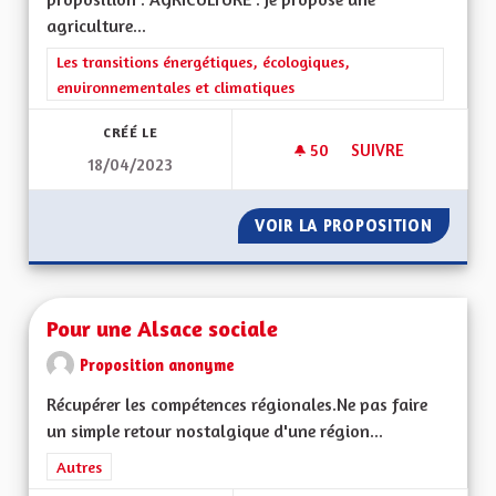
agriculture...
Filtrer les résultats de la catégorie : Les transitions énergéti
Les transitions énergétiques, écologiques,
environnementales et climatiques
CRÉÉ LE
50
50 ABONNÉS
SUIVRE
18/04/2023
ENVIRONNEMENT E
VOIR LA PROPOSITION
ENVIRO
Pour une Alsace sociale
Proposition anonyme
Récupérer les compétences régionales.Ne pas faire
un simple retour nostalgique d'une région...
Filtrer les résultats de la catégorie : Autres
Autres