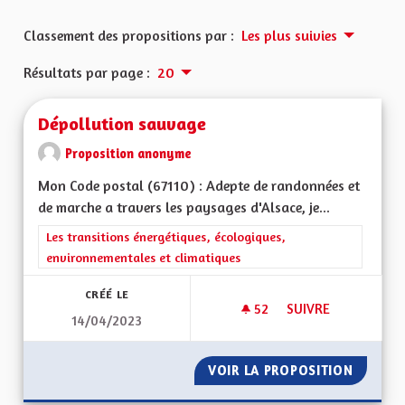
Classement des propositions par :
Les plus suivies
Résultats par page :
20
Dépollution sauvage
Proposition anonyme
Mon Code postal (67110) : Adepte de randonnées et
de marche a travers les paysages d'Alsace, je...
Filtrer les résultats de la catégorie : Les transitions énergéti
Les transitions énergétiques, écologiques,
environnementales et climatiques
CRÉÉ LE
52
52 ABONNÉS
SUIVRE
14/04/2023
DÉPOLLUTION SAU
VOIR LA PROPOSITION
DÉPOLL