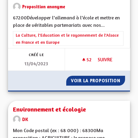
Proposition anonyme
67200Développer l'allemand à l'école et mettre en
place de véritables partenariats avec nos...
Filtrer les résultats de la catégorie : La Culture, l'Education e
La Culture, l'Education et le rayonnement de l'Alsace
en France et en Europe
CRÉÉ LE
52
52 ABONNÉS
SUIVRE
13/04/2023
PARTENARIAT ALLE
VOIR LA PROPOSITION
PARTEN
Environnement et écologie
DK
Mon Code postal (ex : 68 000) : 68300Ma
proposition : AGRICULTURE : Je propose une