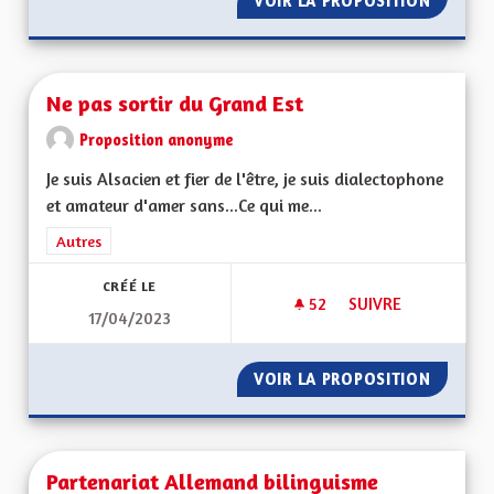
VOIR LA PROPOSITION
TRANSP
Ne pas sortir du Grand Est
Proposition anonyme
Je suis Alsacien et fier de l'être, je suis dialectophone
et amateur d'amer sans...Ce qui me...
Filtrer les résultats de la catégorie : Autres
Autres
CRÉÉ LE
52
52 ABONNÉS
SUIVRE
17/04/2023
NE PAS SORTIR DU 
VOIR LA PROPOSITION
NE PAS
Partenariat Allemand bilinguisme