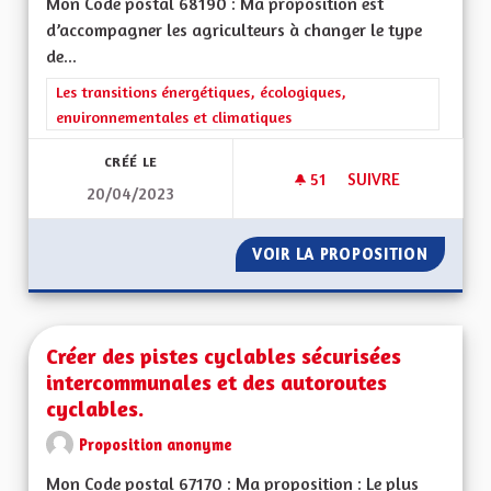
Mon Code postal 68190 : Ma proposition est
d’accompagner les agriculteurs à changer le type
de...
Filtrer les résultats de la catégorie : Les transitions énergéti
Les transitions énergétiques, écologiques,
environnementales et climatiques
CRÉÉ LE
51
51 ABONNÉS
SUIVRE
20/04/2023
PROTECTION DE LA
VOIR LA PROPOSITION
PROTEC
Créer des pistes cyclables sécurisées
intercommunales et des autoroutes
cyclables.
Proposition anonyme
Mon Code postal 67170 : Ma proposition : Le plus