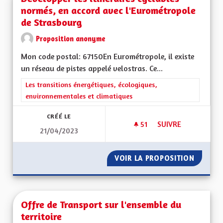
normés, en accord avec l'Eurométropole
de Strasbourg
Proposition anonyme
Mon code postal: 67150En Eurométropole, il existe
un réseau de pistes appelé velostras. Ce...
Filtrer les résultats de la catégorie : Les transitions énergéti
Les transitions énergétiques, écologiques,
environnementales et climatiques
CRÉÉ LE
51
51 ABONNÉS
SUIVRE
21/04/2023
DÉVELOPPER LES I
VOIR LA PROPOSITION
DÉVELO
Offre de Transport sur l'ensemble du
territoire