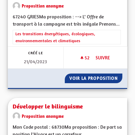
Proposition anonyme
67240 GRIESMa proposition : --> L' Offre de
transport à la campagne est très inégale Prenons...
Filtrer les résultats de la catégorie : Les transitions énergéti
Les transitions énergétiques, écologiques,
environnementales et climatiques
CRÉÉ LE
52
52 ABONNÉS
SUIVRE
21/04/2023
OFFRE DE TRANSPOR
VOIR LA PROPOSITION
OFFRE 
Développer le bilinguisme
Proposition anonyme
Mon Code postal : 68730Ma proposition : De part sa
position l'Alsace est un carrefour...