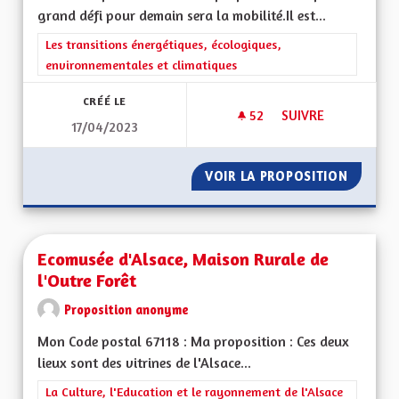
grand défi pour demain sera la mobilité.Il est...
Filtrer les résultats de la catégorie : Les transitions énergéti
Les transitions énergétiques, écologiques,
environnementales et climatiques
CRÉÉ LE
52
52 ABONNÉS
SUIVRE
17/04/2023
CRÉER DES PISTES 
VOIR LA PROPOSITION
CRÉER 
Ecomusée d'Alsace, Maison Rurale de
l'Outre Forêt
Proposition anonyme
Mon Code postal 67118 : Ma proposition : Ces deux
lieux sont des vitrines de l'Alsace...
Filtrer les résultats de la catégorie : La Culture, l'Education e
La Culture, l'Education et le rayonnement de l'Alsace