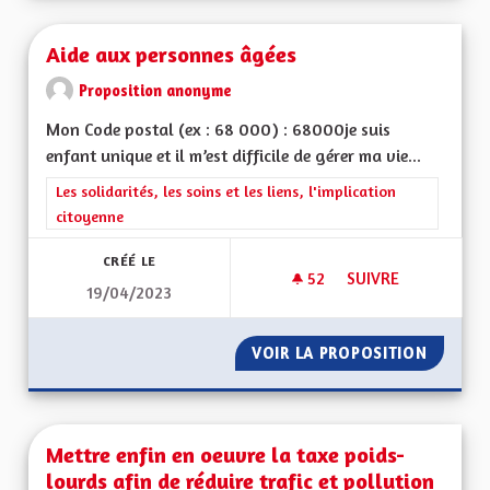
Aide aux personnes âgées
Proposition anonyme
Mon Code postal (ex : 68 000) : 68000je suis
enfant unique et il m’est difficile de gérer ma vie...
Filtrer les résultats de la catégorie : Les solidarités, les soins e
Les solidarités, les soins et les liens, l'implication
citoyenne
CRÉÉ LE
52
52 ABONNÉS
SUIVRE
19/04/2023
AIDE AUX PERSONN
VOIR LA PROPOSITION
AIDE A
Mettre enfin en oeuvre la taxe poids-
lourds afin de réduire trafic et pollution