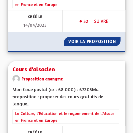
en France et en Europe
CRÉÉ LE
52
52 ABONNÉS
SUIVRE
14/04/2023
ECOMUSÉE D'ALSAC
VOIR LA PROPOSITION
ECOMUS
Cours d'alsacien
Proposition anonyme
Mon Code postal (ex : 68 000) : 67205Ma
proposition : proposer des cours gratuits de
langue...
Filtrer les résultats de la catégorie : La Culture, l'Education e
La Culture, l'Education et le rayonnement de l'Alsace
en France et en Europe
CRÉÉ LE