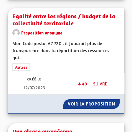
Egalité entre les régions / budget de la
collectivité territoriale
Proposition anonyme
Mon Code postal 67 720 : il faudrait plus de
transparence dans la répartition des ressources
qui...
Filtrer les résultats de la catégorie : Autres
Autres
CRÉÉ LE
49
49 ABONNÉS
SUIVRE
12/07/2023
EGALITÉ ENTRE LES
VOIR LA PROPOSITION
EGALITÉ
Une alsace européenne