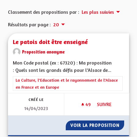
Classement des propositions par :
Les plus suivies
Résultats par page :
20
Le patois doit être enseigné
Proposition anonyme
Mon Code postal (ex : 67320) : Ma proposition
: Quels sont les grands défis pour l’Alsace de...
Filtrer les résultats de la catégorie : La Culture, l'Education e
La Culture, l'Education et le rayonnement de l'Alsace
en France et en Europe
CRÉÉ LE
49
49 ABONNÉS
SUIVRE
14/04/2023
LE PATOIS DOIT ÊT
VOIR LA PROPOSITION
LE PATO