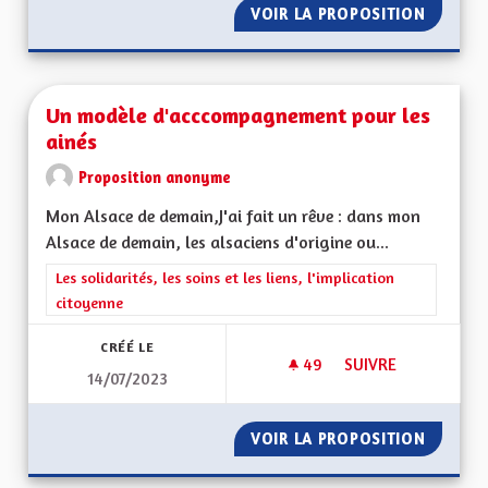
VOIR LA PROPOSITION
COMPÉT
Un modèle d'acccompagnement pour les
ainés
Proposition anonyme
Mon Alsace de demain,J'ai fait un rêve : dans mon
Alsace de demain, les alsaciens d'origine ou...
Filtrer les résultats de la catégorie : Les solidarités, les soins e
Les solidarités, les soins et les liens, l'implication
citoyenne
CRÉÉ LE
49
49 ABONNÉS
SUIVRE
14/07/2023
UN MODÈLE D'ACCC
VOIR LA PROPOSITION
UN MOD