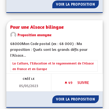
VOIR LA PROPOSITION
DÉVELO
Pour une Alsace bilingue
Proposition anonyme
68000Mon Code postal (ex : 68 000) : Ma
proposition : Quels sont les grands défis pour
l’Alsace...
Filtrer les résultats de la catégorie : La Culture, l'Education e
La Culture, l'Education et le rayonnement de l'Alsace
en France et en Europe
CRÉÉ LE
49
49 ABONNÉS
SUIVRE
05/05/2023
POUR UNE ALSACE 
VOIR LA PROPOSITION
POUR U