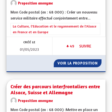
Proposition anonyme
Mon Code postal (ex : 68 000) : Créer un nouveau
service militaire effectué conjointement entre...
Filtrer les résultats de la catégorie : La Culture, l'Education e
La Culture, l'Education et le rayonnement de l'Alsace
en France et en Europe
CRÉÉ LE
49
49 ABONNÉS
SUIVRE
01/05/2023
CRÉER UN SERVICE 
VOIR LA PROPOSITION
CRÉER U
Créer des parcours interfrontaliers entre
Alsace, Suisse et Allemagne
Proposition anonyme
Mon Code postal (ex : 68 000) :Mettre en place un