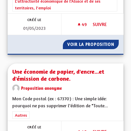
Filtrer les résultats de la catégorie : L'attractivité économique 
L'attractivité économique de l'Alsace et de ses
territoires, l'emploi
CRÉÉ LE
49
49 ABONNÉS
SUIVRE
01/05/2023
CRÉER DES MAISON 
VOIR LA PROPOSITION
CRÉER 
Une économie de papier, d'encre...et
d'émission de carbone.
Proposition anonyme
Mon Code postal (ex : 67370) : Une simple idée:
pourquoi ne pas supprimer l'édition de "Toute...
Filtrer les résultats de la catégorie : Autres
Autres
CRÉÉ LE