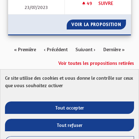
49
49 ABONNÉS
SUIVRE
23/07/2023
TRANSPORTS ET TR
VOIR LA PROPOSITION
TRANSP
« Première
‹ Précédent
Suivant ›
Dernière »
Voir toutes les propositions retirées
Ce site utilise des cookies et vous donne le contrôle sur ceux
Protection des Données
Charte de contribution
que vous souhaitez activer
Mentions légales
FAQ
CGU
Droit d’interpellation citoyenne : comment ça marche ?
Télécharger les fichiers Open Data
Tout accepter
Entre vos mains - Collectivité européenne 
Entre vos mains - Collectivité euro
Entre vos mains - Collectivité
Entre vos mains - Collect
Tout refuser
Site réalisé par
Open Source Politics
grâce au
logiciel libre
(Lien externe)
Decidim
.