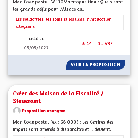
Mon Code postal 68130Ma proposition : Quels sont
les grands défis pour l’Alsace de...
Filtrer les résultats de la catégorie : Les solidarités, les soins e
Les solidarités, les soins et les liens, l'implication
citoyenne
CRÉÉ LE
49
49 ABONNÉS
SUIVRE
05/05/2023
LE VOTE UN DEVOI
VOIR LA PROPOSITION
LE VOT
Créer des Maison de la Fiscalité /
Steueramt
Proposition anonyme
Mon Code postal (ex : 68 000) : Les Centres des
Impôts sont amenés à disparaître et il devient...