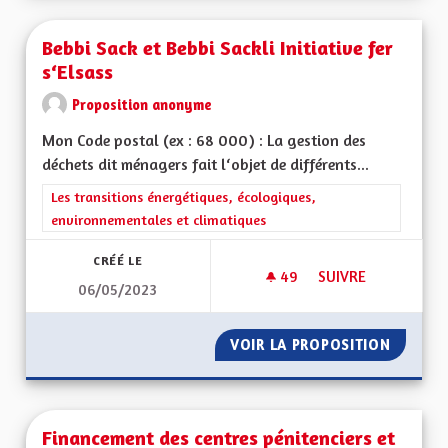
Bebbi Sack et Bebbi Sackli Initiative fer
s‘Elsass
Proposition anonyme
Mon Code postal (ex : 68 000) : La gestion des
déchets dit ménagers fait l‘objet de différents...
Filtrer les résultats de la catégorie : Les transitions énergéti
Les transitions énergétiques, écologiques,
environnementales et climatiques
CRÉÉ LE
49
49 ABONNÉS
SUIVRE
06/05/2023
BEBBI SACK ET BEBBI
VOIR LA PROPOSITION
BEBBI S
Financement des centres pénitenciers et