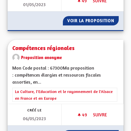
49
49 ABONNÉS
SUIVRE
01/05/2023
UNE ÉCONOMIE DE P
VOIR LA PROPOSITION
UNE ÉC
Compétences régionales
Proposition anonyme
Mon Code postal : 67300Ma proposition
: compétences élargies et ressources fiscales
assorties, en...
Filtrer les résultats de la catégorie : La Culture, l'Education e
La Culture, l'Education et le rayonnement de l'Alsace
en France et en Europe
CRÉÉ LE
49
49 ABONNÉS
SUIVRE
06/05/2023
COMPÉTENCES RÉG