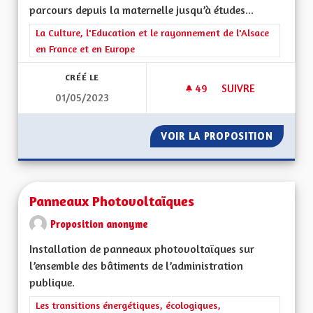
parcours depuis la maternelle jusqu’à études...
Filtrer les résultats de la catégorie : La Culture, l'Education e
La Culture, l'Education et le rayonnement de l'Alsace
en France et en Europe
CRÉÉ LE
49
49 ABONNÉS
SUIVRE
01/05/2023
CRÉER DES PARCOUR
VOIR LA PROPOSITION
CRÉER 
Panneaux Photovoltaïques
Proposition anonyme
Installation de panneaux photovoltaïques sur
l’ensemble des bâtiments de l’administration
publique.
Filtrer les résultats de la catégorie : Les transitions énergéti
Les transitions énergétiques, écologiques,