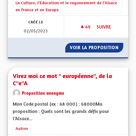
Filtrer les résultats de la catégorie : La Culture, l'Education e
La Culture, l'Education et le rayonnement de l'Alsace
en France et en Europe
CRÉÉ LE
49
49 ABONNÉS
SUIVRE
02/05/2023
APPRENTISSAGE DE
VOIR LA PROPOSITION
APPREN
Virez moi ce mot " européenne", de la
C"e"A
Proposition anonyme
Mon Code postal (ex : 68 000) : 68000Ma
proposition : Quels sont les grands défis pour
l’Alsace...
Filtrer les résultats de la catégorie : Autres
Autres