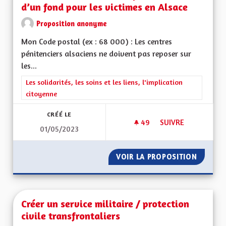
d’un fond pour les victimes en Alsace
Proposition anonyme
Mon Code postal (ex : 68 000) : Les centres
pénitenciers alsaciens ne doivent pas reposer sur
les...
Filtrer les résultats de la catégorie : Les solidarités, les soins e
Les solidarités, les soins et les liens, l'implication
citoyenne
CRÉÉ LE
49
49 ABONNÉS
SUIVRE
01/05/2023
FINANCEMENT DES C
VOIR LA PROPOSITION
FINANC
Créer un service militaire / protection
civile transfrontaliers