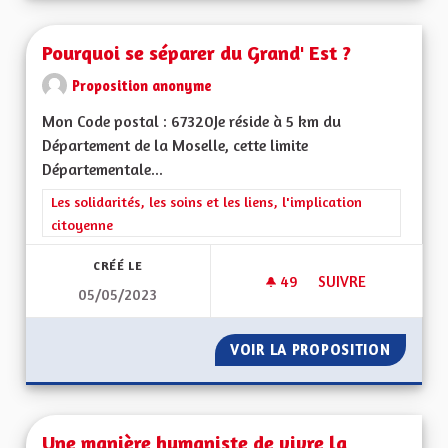
Pourquoi se séparer du Grand' Est ?
Proposition anonyme
Mon Code postal : 67320Je réside à 5 km du
Département de la Moselle, cette limite
Départementale...
Filtrer les résultats de la catégorie : Les solidarités, les soins e
Les solidarités, les soins et les liens, l'implication
citoyenne
CRÉÉ LE
49
49 ABONNÉS
SUIVRE
05/05/2023
POURQUOI SE SÉPA
VOIR LA PROPOSITION
POURQU
Une manière humaniste de vivre la