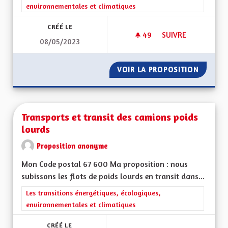
environnementales et climatiques
CRÉÉ LE
49
49 ABONNÉS
SUIVRE
08/05/2023
PANNEAUX PHOTOV
VOIR LA PROPOSITION
PANNEA
Transports et transit des camions poids
lourds
Proposition anonyme
Mon Code postal 67 600 Ma proposition : nous
subissons les flots de poids lourds en transit dans...
Filtrer les résultats de la catégorie : Les transitions énergéti
Les transitions énergétiques, écologiques,
environnementales et climatiques
CRÉÉ LE