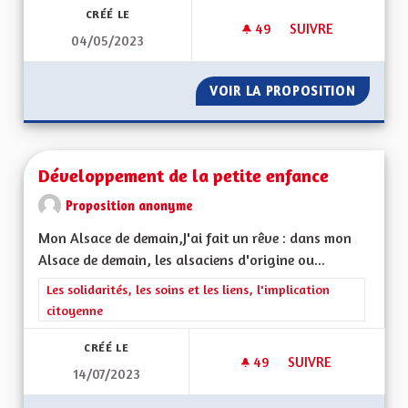
CRÉÉ LE
49
49 ABONNÉS
SUIVRE
04/05/2023
VIREZ MOI CE MOT 
VOIR LA PROPOSITION
VIREZ 
Développement de la petite enfance
Proposition anonyme
Mon Alsace de demain,J'ai fait un rêve : dans mon
Alsace de demain, les alsaciens d'origine ou...
Filtrer les résultats de la catégorie : Les solidarités, les soins e
Les solidarités, les soins et les liens, l'implication
citoyenne
CRÉÉ LE
49
49 ABONNÉS
SUIVRE
14/07/2023
DÉVELOPPEMENT DE 