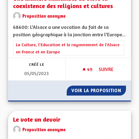
coexistence des religions et cultures
Proposition anonyme
68600: L'Alsace a une vocation du fait de sa
position géographique à la jonction entre l'Europe...
Filtrer les résultats de la catégorie : La Culture, l'Education e
La Culture, l'Education et le rayonnement de l'Alsace
en France et en Europe
CRÉÉ LE
49
49 ABONNÉS
SUIVRE
05/05/2023
UNE MANIÈRE HUMAN
VOIR LA PROPOSITION
UNE MA
Le vote un devoir
Proposition anonyme