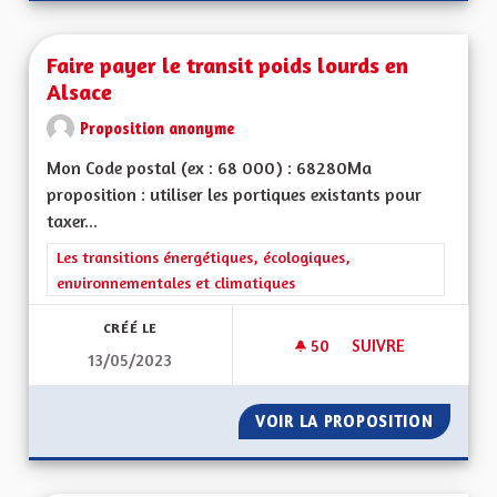
Faire payer le transit poids lourds en
Alsace
Proposition anonyme
Mon Code postal (ex : 68 000) : 68280Ma
proposition : utiliser les portiques existants pour
taxer...
Filtrer les résultats de la catégorie : Les transitions énergéti
Les transitions énergétiques, écologiques,
environnementales et climatiques
CRÉÉ LE
50
50 ABONNÉS
SUIVRE
13/05/2023
FAIRE PAYER LE TR
VOIR LA PROPOSITION
FAIRE P