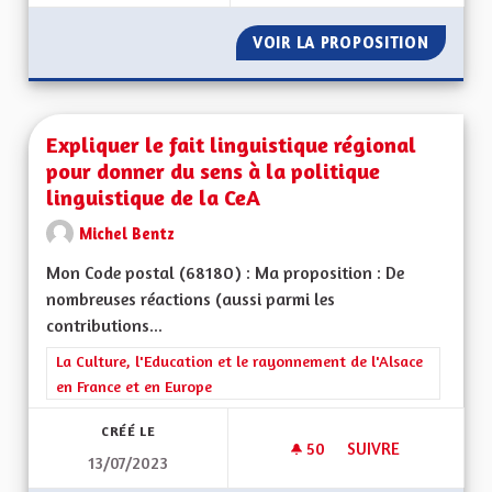
VOIR LA PROPOSITION
ETRE I
Expliquer le fait linguistique régional
pour donner du sens à la politique
linguistique de la CeA
Michel Bentz
Mon Code postal (68180) : Ma proposition : De
nombreuses réactions (aussi parmi les
contributions...
Filtrer les résultats de la catégorie : La Culture, l'Education e
La Culture, l'Education et le rayonnement de l'Alsace
en France et en Europe
CRÉÉ LE
50
50 ABONNÉS
SUIVRE
13/07/2023
EXPLIQUER LE FAIT