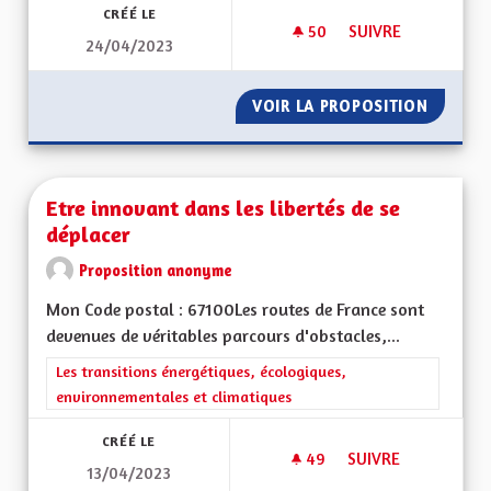
CRÉÉ LE
50
50 ABONNÉS
SUIVRE
24/04/2023
ÊTRE AUTORITÉ ORG
VOIR LA PROPOSITION
ÊTRE A
Etre innovant dans les libertés de se
déplacer
Proposition anonyme
Mon Code postal : 67100Les routes de France sont
devenues de véritables parcours d'obstacles,...
Filtrer les résultats de la catégorie : Les transitions énergéti
Les transitions énergétiques, écologiques,
environnementales et climatiques
CRÉÉ LE
49
49 ABONNÉS
SUIVRE
13/04/2023
ETRE INNOVANT DAN