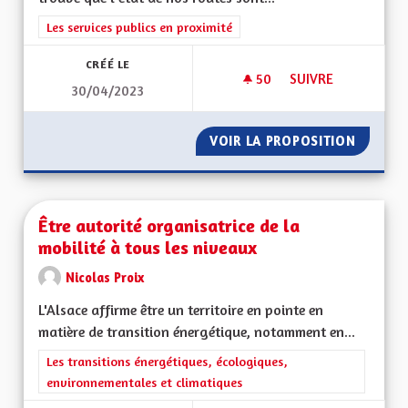
Filtrer les résultats de la catégorie : Les services publics en pro
Les services publics en proximité
CRÉÉ LE
50
50 ABONNÉS
SUIVRE
30/04/2023
ÉTAT DES VOIRIES 
VOIR LA PROPOSITION
ÉTAT D
Être autorité organisatrice de la
mobilité à tous les niveaux
Nicolas Proix
L'Alsace affirme être un territoire en pointe en
matière de transition énergétique, notamment en...
Filtrer les résultats de la catégorie : Les transitions énergéti
Les transitions énergétiques, écologiques,
environnementales et climatiques