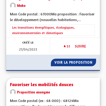
Mako
Mon Code postal : 67000Ma proposition : Favoriser
le développement (nouvelles habitations,...
Filtrer les résultats de la catégorie : Les transitions énergéti
Les transitions énergétiques, écologiques,
environnementales et climatiques
CRÉÉ LE
51
51 ABONNÉS
SUIVRE
27/04/2023
FAVORISER LE DÉVE
VOIR LA PROPOSITION
FAVORI
Favoriser les mobilités douces
Proposition anonyme
Mon Code postal (ex : 68 000) : 68124Ma