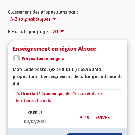
Classement des propositions par :
A-Z (alphabétique)
Résultats par page :
20
Enseignement en région Alsace
Proposition anonyme
Mon Code postal (ex : 68 000) : 68460Ma
proposition : L'enseignement de la langue allemande
doit...
Filtrer les résultats de la catégorie : L'attractivité économique 
L'attractivité économique de l'Alsace et de ses
territoires, l'emploi
CRÉÉ LE
49
49 ABONNÉS
SUIVRE
03/07/2023
ENSEIGNEMENT EN 