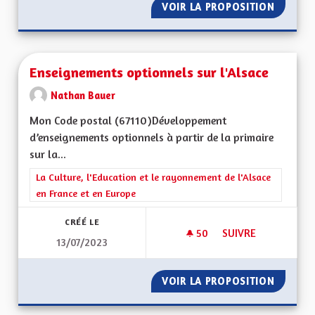
VOIR LA PROPOSITION
ENSEIG
Enseignements optionnels sur l'Alsace
Nathan Bauer
Mon Code postal (67110)Développement
d’enseignements optionnels à partir de la primaire
sur la...
Filtrer les résultats de la catégorie : La Culture, l'Education e
La Culture, l'Education et le rayonnement de l'Alsace
en France et en Europe
CRÉÉ LE
50
50 ABONNÉS
SUIVRE
13/07/2023
ENSEIGNEMENTS OP
VOIR LA PROPOSITION
ENSEIG