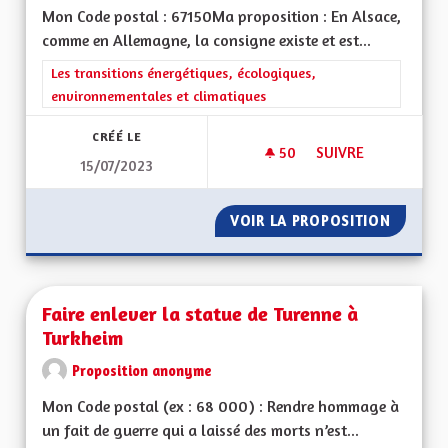
Mon Code postal : 67150Ma proposition : En Alsace,
comme en Allemagne, la consigne existe et est...
Filtrer les résultats de la catégorie : Les transitions énergéti
Les transitions énergétiques, écologiques,
environnementales et climatiques
CRÉÉ LE
50
50 ABONNÉS
SUIVRE
15/07/2023
FAIRE DU LOBBYISM
VOIR LA PROPOSITION
FAIRE 
Faire enlever la statue de Turenne à
Turkheim
Proposition anonyme
Mon Code postal (ex : 68 000) : Rendre hommage à
un fait de guerre qui a laissé des morts n’est...