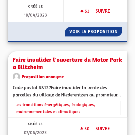
CRÉÉ LE
53
53 ABONNÉS
SUIVRE
18/04/2023
FAIRE FACE AU DÉCL
VOIR LA PROPOSITION
FAIRE F
Faire invalider l'ouverture du Motor Park
a Biltzheim
Proposition anonyme
Code postal 68127Faire invalider la vente des
parcelles du village de Niederentzen au promoteur...
Filtrer les résultats de la catégorie : Les transitions énergéti
Les transitions énergétiques, écologiques,
environnementales et climatiques
CRÉÉ LE
50
50 ABONNÉS
SUIVRE
07/06/2023
FAIRE INVALIDER L