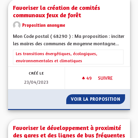
Favoriser la création de comités
communaux feux de forêt
Proposition anonyme
Mon Code postal ( 68290 ) : Ma proposition : inciter
les maires des communes de moyenne montagne...
Filtrer les résultats de la catégorie : Les transitions énergéti
Les transitions énergétiques, écologiques,
environnementales et climatiques
CRÉÉ LE
49
49 ABONNÉS
SUIVRE
23/04/2023
FAVORISER LA CRÉ
VOIR LA PROPOSITION
FAVORI
Favoriser le développement à proximité
des gares et des lignes de bus fréquentes