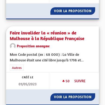
VOIR LA PROPOSITION
FAIRE 
Faire invalider la « réunion » de
Mulhouse à la République Française
Proposition anonyme
Mon Code postal (ex : 68 000) : La Ville de
Mulhouse était une cité libre jusqu’à 1798 et...
Filtrer les résultats de la catégorie : Autres
Autres
CRÉÉ LE
50
50 ABONNÉS
SUIVRE
01/05/2023
FAIRE INVALIDER L
VOIR LA PROPOSITION
FAIRE 