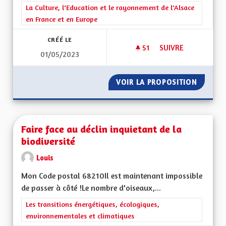
Filtrer les résultats de la catégorie : La Culture, l'Education e
La Culture, l'Education et le rayonnement de l'Alsace
en France et en Europe
CRÉÉ LE
51
51 ABONNÉS
SUIVRE
01/05/2023
FAIRE ENLEVER LA 
VOIR LA PROPOSITION
FAIRE 
Faire face au déclin inquietant de la
biodiversité
Louis
Mon Code postal 68210Il est maintenant impossible
de passer à côté !Le nombre d'oiseaux,...
Filtrer les résultats de la catégorie : Les transitions énergéti
Les transitions énergétiques, écologiques,
environnementales et climatiques