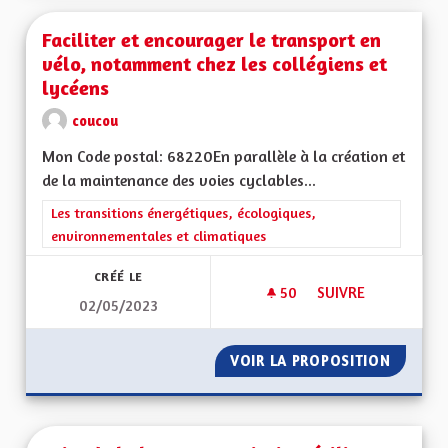
Faciliter et encourager le transport en
vélo, notamment chez les collégiens et
lycéens
coucou
Mon Code postal: 68220En parallèle à la création et
de la maintenance des voies cyclables...
Filtrer les résultats de la catégorie : Les transitions énergéti
Les transitions énergétiques, écologiques,
environnementales et climatiques
CRÉÉ LE
50
50 ABONNÉS
SUIVRE
02/05/2023
FACILITER ET ENCO
VOIR LA PROPOSITION
FACILI