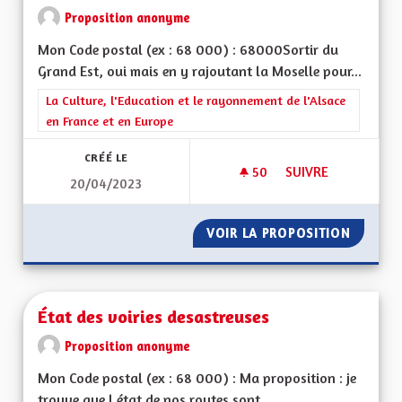
Proposition anonyme
Mon Code postal (ex : 68 000) : 68000Sortir du
Grand Est, oui mais en y rajoutant la Moselle pour...
Filtrer les résultats de la catégorie : La Culture, l'Education e
La Culture, l'Education et le rayonnement de l'Alsace
en France et en Europe
CRÉÉ LE
50
50 ABONNÉS
SUIVRE
20/04/2023
ET POURQUOI PAS 
VOIR LA PROPOSITION
ET POU
État des voiries desastreuses
Proposition anonyme
Mon Code postal (ex : 68 000) : Ma proposition : je
trouve que l état de nos routes sont...