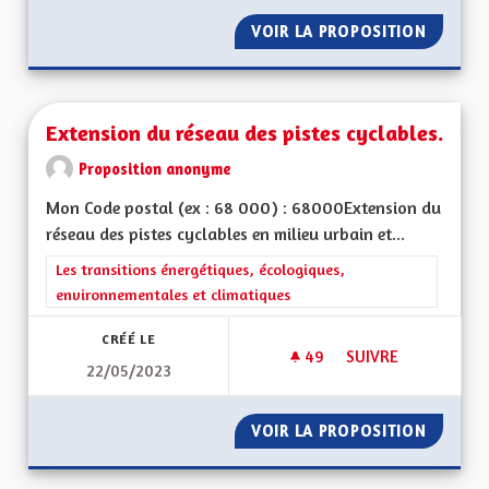
VOIR LA PROPOSITION
EXPLIQ
Extension du réseau des pistes cyclables.
Proposition anonyme
Mon Code postal (ex : 68 000) : 68000Extension du
réseau des pistes cyclables en milieu urbain et...
Filtrer les résultats de la catégorie : Les transitions énergéti
Les transitions énergétiques, écologiques,
environnementales et climatiques
CRÉÉ LE
49
49 ABONNÉS
SUIVRE
22/05/2023
EXTENSION DU RÉSE
VOIR LA PROPOSITION
EXTENS