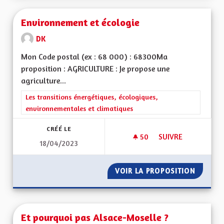
Environnement et écologie
DK
Mon Code postal (ex : 68 000) : 68300Ma
proposition : AGRICULTURE : Je propose une
agriculture...
Filtrer les résultats de la catégorie : Les transitions énergéti
Les transitions énergétiques, écologiques,
environnementales et climatiques
CRÉÉ LE
50
50 ABONNÉS
SUIVRE
18/04/2023
ENVIRONNEMENT E
VOIR LA PROPOSITION
ENVIRO
Et pourquoi pas Alsace-Moselle ?