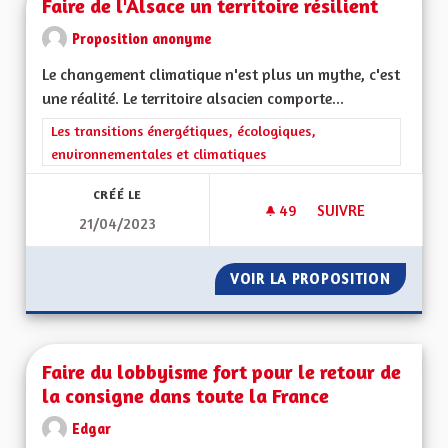
Faire de l'Alsace un territoire résilient
Proposition anonyme
Le changement climatique n'est plus un mythe, c'est
une réalité. Le territoire alsacien comporte...
Filtrer les résultats de la catégorie : Les transitions énergéti
Les transitions énergétiques, écologiques,
environnementales et climatiques
CRÉÉ LE
49
49 ABONNÉS
SUIVRE
21/04/2023
FAIRE DE L'ALSACE 
VOIR LA PROPOSITION
FAIRE D
Faire du lobbyisme fort pour le retour de
la consigne dans toute la France
Edgar