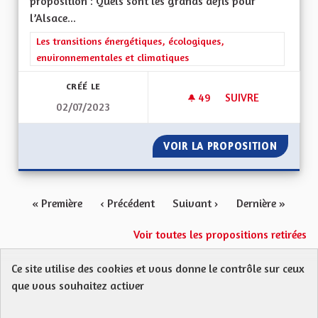
proposition : Quels sont les grands défis pour
l’Alsace...
Filtrer les résultats de la catégorie : Les transitions énergéti
Les transitions énergétiques, écologiques,
environnementales et climatiques
CRÉÉ LE
49
49 ABONNÉS
SUIVRE
02/07/2023
FAVORISER LES MOB
VOIR LA PROPOSITION
FAVORI
« Première
‹ Précédent
Suivant ›
Dernière »
Voir toutes les propositions retirées
Ce site utilise des cookies et vous donne le contrôle sur ceux
Protection des Données
Charte de contribution
que vous souhaitez activer
Mentions légales
FAQ
CGU
Droit d’interpellation citoyenne : comment ça marche ?