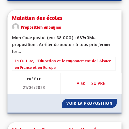
Maintien des écoles
Proposition anonyme
Mon Code postal (ex : 68 000) : 68740Ma
proposition : Arrêter de vouloir à tous prix fermer
les...
Filtrer les résultats de la catégorie : La Culture, l'Education e
La Culture, l'Education et le rayonnement de l'Alsace
en France et en Europe
CRÉÉ LE
50
50 ABONNÉS
SUIVRE
21/04/2023
MAINTIEN DES ÉCO
VOIR LA PROPOSITION
MAINTI