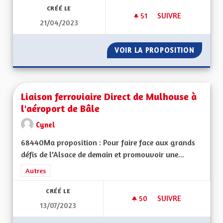
CRÉÉ LE
51
51 ABONNÉS
SUIVRE
21/04/2023
LES ZFE OU LES FA
VOIR LA PROPOSITION
LES ZF
Liaison ferroviaire Direct de Mulhouse à
l'aéroport de Bâle
Cynel
68440Ma proposition : Pour faire face aux grands
défis de l'Alsace de demain et promouvoir une...
Filtrer les résultats de la catégorie : Autres
Autres
CRÉÉ LE
50
50 ABONNÉS
SUIVRE
13/07/2023
LIAISON FERROVIAI