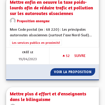
Mettre enfin en oeuvre la taxe poids-
lourds afin de réduire trafic et pollution
sur les autoroutes alsaciennes
Proposition anonyme
Mon Code postal (ex : 68 220) : Les principales
autoroutes alsaciennes (surtout l'axe Nord-Sud)...
Filtrer les résultats de la catégorie : Les services publics en pro
Les services publics en proximité
CRÉÉ LE
52
52 ABONNÉS
SUIVRE
19/04/2023
METTRE ENFIN EN O
VOIR LA PROPOSITION
METTRE
Mettre plus d effort et d'enseignants
dans le bilinguisme