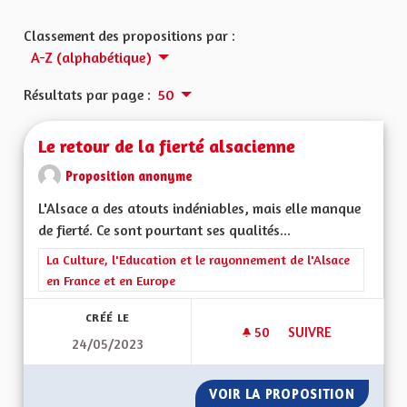
Classement des propositions par :
A-Z (alphabétique)
Résultats par page :
50
Le retour de la fierté alsacienne
Proposition anonyme
L'Alsace a des atouts indéniables, mais elle manque
de fierté. Ce sont pourtant ses qualités...
Filtrer les résultats de la catégorie : La Culture, l'Education e
La Culture, l'Education et le rayonnement de l'Alsace
en France et en Europe
CRÉÉ LE
50
50 ABONNÉS
SUIVRE
24/05/2023
LE RETOUR DE LA F
VOIR LA PROPOSITION
LE RETO