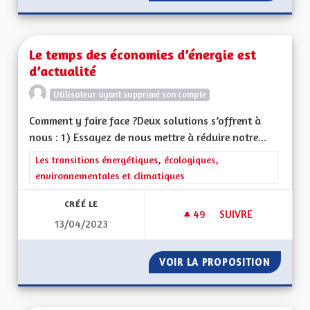
Le temps des économies d’énergie est
d’actualité
Utilisateur ayant supprimé son compte
Comment y faire face ?Deux solutions s’offrent à
nous : 1) Essayez de nous mettre à réduire notre...
Filtrer les résultats de la catégorie : Les transitions énergéti
Les transitions énergétiques, écologiques,
environnementales et climatiques
CRÉÉ LE
49
49 ABONNÉS
SUIVRE
13/04/2023
LE TEMPS DES ÉCON
VOIR LA PROPOSITION
LE TEM