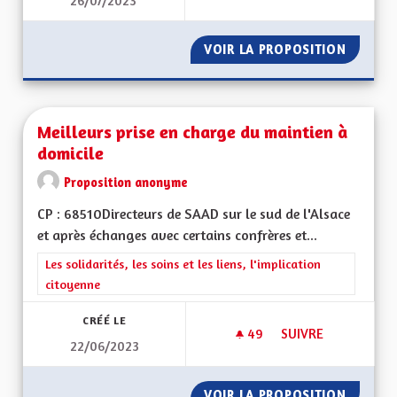
26/07/2023
MÉDECINS DOMAINE
VOIR LA PROPOSITION
MÉDECI
Meilleurs prise en charge du maintien à
domicile
Proposition anonyme
CP : 68510Directeurs de SAAD sur le sud de l'Alsace
et après échanges avec certains confrères et...
Filtrer les résultats de la catégorie : Les solidarités, les soins e
Les solidarités, les soins et les liens, l'implication
citoyenne
CRÉÉ LE
49
49 ABONNÉS
SUIVRE
22/06/2023
MEILLEURS PRISE E
VOIR LA PROPOSITION
MEILLE