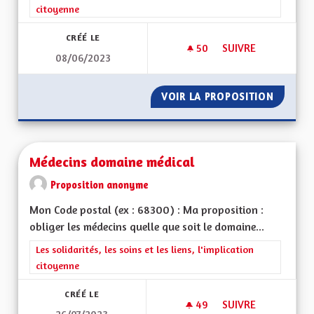
citoyenne
CRÉÉ LE
50
50 ABONNÉS
SUIVRE
08/06/2023
MÉDECINES DOUCE
VOIR LA PROPOSITION
MÉDECI
Médecins domaine médical
Proposition anonyme
Mon Code postal (ex : 68300) : Ma proposition :
obliger les médecins quelle que soit le domaine...
Filtrer les résultats de la catégorie : Les solidarités, les soins e
Les solidarités, les soins et les liens, l'implication
citoyenne
CRÉÉ LE
49
49 ABONNÉS
SUIVRE