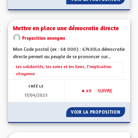
Mettre en place une démocratie directe
Proposition anonyme
Mon Code postal (ex : 68 000) : 67430La démocratie
directe permet au peuple de se prononcer sur...
Filtrer les résultats de la catégorie : Les solidarités, les soins e
Les solidarités, les soins et les liens, l'implication
citoyenne
CRÉÉ LE
49
49 ABONNÉS
SUIVRE
17/04/2023
METTRE EN PLACE 
VOIR LA PROPOSITION
METTRE