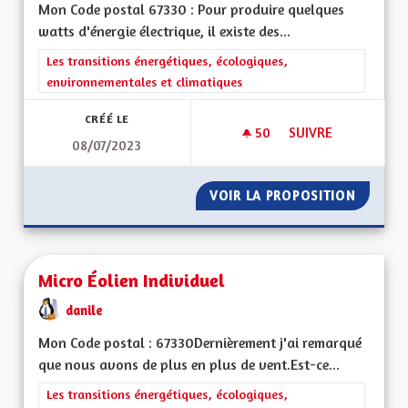
Mon Code postal 67330 : Pour produire quelques
watts d'énergie électrique, il existe des...
Filtrer les résultats de la catégorie : Les transitions énergéti
Les transitions énergétiques, écologiques,
environnementales et climatiques
CRÉÉ LE
50
50 ABONNÉS
SUIVRE
08/07/2023
MICRO CENTRALE SO
VOIR LA PROPOSITION
MICRO 
Micro Éolien Individuel
danile
Mon Code postal : 67330Dernièrement j'ai remarqué
que nous avons de plus en plus de vent.Est-ce...
Filtrer les résultats de la catégorie : Les transitions énergéti
Les transitions énergétiques, écologiques,