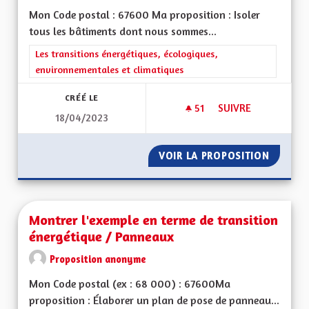
Mon Code postal : 67600 Ma proposition : Isoler
tous les bâtiments dont nous sommes...
Filtrer les résultats de la catégorie : Les transitions énergéti
Les transitions énergétiques, écologiques,
environnementales et climatiques
CRÉÉ LE
51
51 ABONNÉS
SUIVRE
18/04/2023
MONTRER L'EXEMPL
VOIR LA PROPOSITION
MONTRE
Montrer l'exemple en terme de transition
énergétique / Panneaux
Proposition anonyme
Mon Code postal (ex : 68 000) : 67600Ma
proposition : Élaborer un plan de pose de panneau...