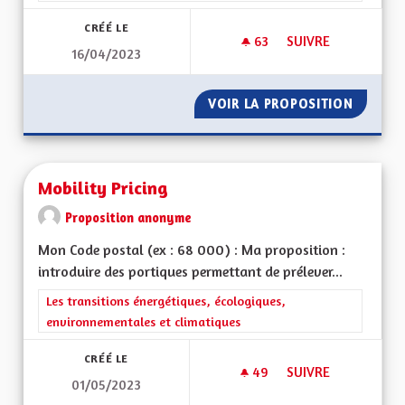
CRÉÉ LE
63
63 ABONNÉS
SUIVRE
16/04/2023
MOBILITÉ TRANSFR
VOIR LA PROPOSITION
MOBILI
Mobility Pricing
Proposition anonyme
Mon Code postal (ex : 68 000) : Ma proposition :
introduire des portiques permettant de prélever...
Filtrer les résultats de la catégorie : Les transitions énergéti
Les transitions énergétiques, écologiques,
environnementales et climatiques
CRÉÉ LE
49
49 ABONNÉS
SUIVRE
01/05/2023
MOBILITY PRICING