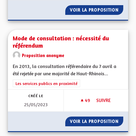
VOIR LA PROPOSITION
MOBILI
Mode de consultation : nécessité du
référendum
Proposition anonyme
En 2013, la consultation référendaire du 7 avril a
été rejetée par une majorité de Haut-Rhinois...
Filtrer les résultats de la catégorie : Les services publics en pro
Les services publics en proximité
CRÉÉ LE
49
49 ABONNÉS
SUIVRE
25/05/2023
MODE DE CONSULTA
VOIR LA PROPOSITION
MODE D