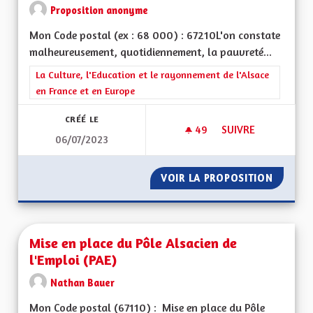
Proposition anonyme
Mon Code postal (ex : 68 000) : 67210L'on constate
malheureusement, quotidiennement, la pauvreté...
Filtrer les résultats de la catégorie : La Culture, l'Education e
La Culture, l'Education et le rayonnement de l'Alsace
en France et en Europe
CRÉÉ LE
49
49 ABONNÉS
SUIVRE
06/07/2023
MISE EN PLACE D'UN
VOIR LA PROPOSITION
MISE EN
Mise en place du Pôle Alsacien de
l'Emploi (PAE)
Nathan Bauer
Mon Code postal (67110) : Mise en place du Pôle