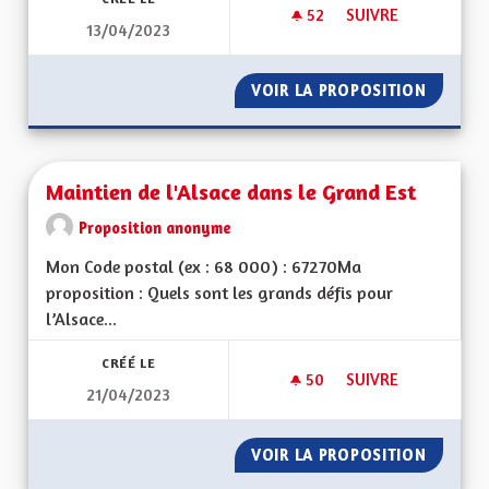
52
52 ABONNÉS
SUIVRE
13/04/2023
MA PROPOSITION P
VOIR LA PROPOSITION
MA PRO
Maintien de l'Alsace dans le Grand Est
Proposition anonyme
Mon Code postal (ex : 68 000) : 67270Ma
proposition : Quels sont les grands défis pour
l’Alsace...
CRÉÉ LE
50
50 ABONNÉS
SUIVRE
21/04/2023
MAINTIEN DE L'ALS
VOIR LA PROPOSITION
MAINTI