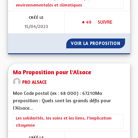
environnementales et climatiques
CRÉÉ LE
49
49 ABONNÉS
SUIVRE
15/04/2023
LIMITER LE TRAFIC 
VOIR LA PROPOSITION
LIMITER
Ma Proposition pour l'Alsace
PRO ALSACE
Mon Code postal (ex : 68 000) : 67210Ma
proposition : Quels sont les grands défis pour
l’Alsace...
Filtrer les résultats de la catégorie : Les solidarités, les soins e
Les solidarités, les soins et les liens, l'implication
citoyenne
CRÉÉ LE