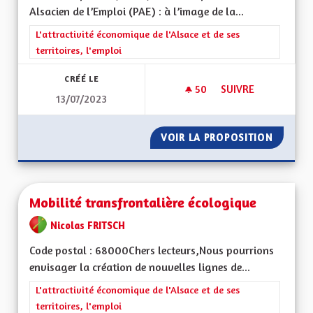
Alsacien de l’Emploi (PAE) : à l’image de la...
Filtrer les résultats de la catégorie : L'attractivité économique 
L'attractivité économique de l'Alsace et de ses
territoires, l'emploi
CRÉÉ LE
50
50 ABONNÉS
SUIVRE
13/07/2023
MISE EN PLACE DU P
VOIR LA PROPOSITION
MISE EN
Mobilité transfrontalière écologique
Nicolas FRITSCH
Code postal : 68000Chers lecteurs,Nous pourrions
envisager la création de nouvelles lignes de...
Filtrer les résultats de la catégorie : L'attractivité économique 
L'attractivité économique de l'Alsace et de ses
territoires, l'emploi