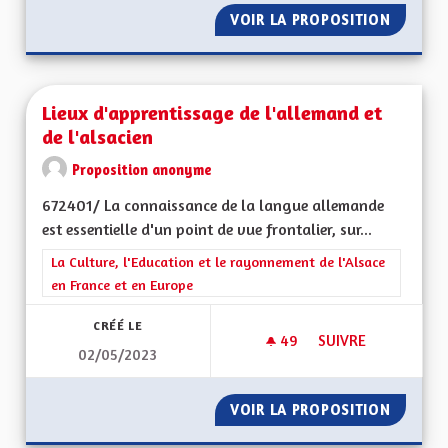
VOIR LA PROPOSITION
LIAISO
Lieux d'apprentissage de l'allemand et
de l'alsacien
Proposition anonyme
672401/ La connaissance de la langue allemande
est essentielle d'un point de vue frontalier, sur...
Filtrer les résultats de la catégorie : La Culture, l'Education e
La Culture, l'Education et le rayonnement de l'Alsace
en France et en Europe
CRÉÉ LE
49
49 ABONNÉS
SUIVRE
02/05/2023
LIEUX D'APPRENTIS
VOIR LA PROPOSITION
LIEUX D