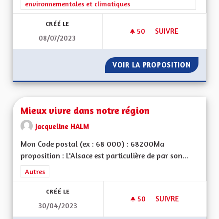
environnementales et climatiques
CRÉÉ LE
50
50 ABONNÉS
SUIVRE
08/07/2023
MICRO ÉOLIEN INDI
VOIR LA PROPOSITION
MICRO 
Mieux vivre dans notre région
Jacqueline HALM
Mon Code postal (ex : 68 000) : 68200Ma
proposition : L'Alsace est particulière de par son...
Filtrer les résultats de la catégorie : Autres
Autres
CRÉÉ LE
50
50 ABONNÉS
SUIVRE
30/04/2023
MIEUX VIVRE DANS