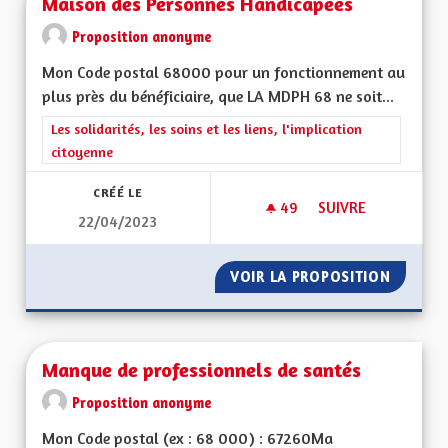
Maison des Personnes Handicapées
Proposition anonyme
Mon Code postal 68000 pour un fonctionnement au
plus près du bénéficiaire, que LA MDPH 68 ne soit...
Filtrer les résultats de la catégorie : Les solidarités, les soins e
Les solidarités, les soins et les liens, l'implication
citoyenne
CRÉÉ LE
49
49 ABONNÉS
SUIVRE
22/04/2023
MAISON DES PERSO
VOIR LA PROPOSITION
MAISON
Manque de professionnels de santés
Proposition anonyme
Mon Code postal (ex : 68 000) : 67260Ma