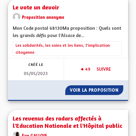
Le vote un devoir
Proposition anonyme
Mon Code postal 68130Ma proposition : Quels sont
les grands défis pour l’Alsace de...
Filtrer les résultats de la catégorie : Les solidarités, les soins e
Les solidarités, les soins et les liens, l'implication
citoyenne
CRÉÉ LE
49
49 ABONNÉS
SUIVRE
05/05/2023
LE VOTE UN DEVOI
VOIR LA PROPOSITION
LE VOT
Les revenus des radars affectés à
l'Education Nationale et l'Hôpital public
Eve GALLOIS