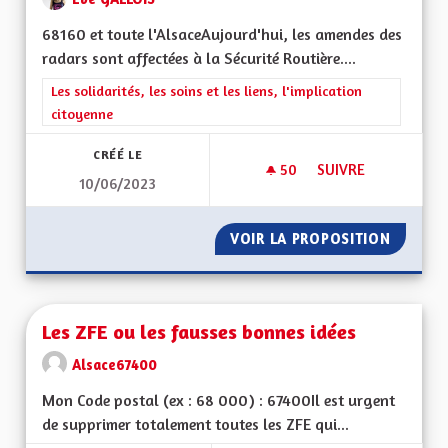
68160 et toute l'AlsaceAujourd'hui, les amendes des
radars sont affectées à la Sécurité Routière....
Filtrer les résultats de la catégorie : Les solidarités, les soins e
Les solidarités, les soins et les liens, l'implication
citoyenne
CRÉÉ LE
50
50 ABONNÉS
SUIVRE
10/06/2023
LES REVENUS DES R
VOIR LA PROPOSITION
LES RE
Les ZFE ou les fausses bonnes idées
Alsace67400
Mon Code postal (ex : 68 000) : 67400Il est urgent
de supprimer totalement toutes les ZFE qui...