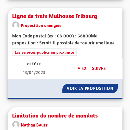
Ligne de train Mulhouse Fribourg
Proposition anonyme
Mon Code postal (ex : 68 000) : 68800Ma
proposition : Serait-il possible de rouvrir une ligne...
Filtrer les résultats de la catégorie : Les services publics en pro
Les services publics en proximité
CRÉÉ LE
52
52 ABONNÉS
SUIVRE
13/04/2023
LIGNE DE TRAIN M
VOIR LA PROPOSITION
LIGNE 
Limitation du nombre de mandats
Nathan Bauer