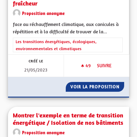
fraîcheur
Proposition anonyme
face au réchauffement climatique, aux canicules à
répétition et à la difficulté de trouver de la...
Filtrer les résultats de la catégorie : Les transitions énergéti
Les transitions énergétiques, écologiques,
environnementales et climatiques
CRÉÉ LE
49
49 ABONNÉS
SUIVRE
21/05/2023
MOINS DE BÂTIMEN
VOIR LA PROPOSITION
MOINS 
Montrer l'exemple en terme de transition
énergétique / Isolation de nos bâtiments
Proposition anonyme