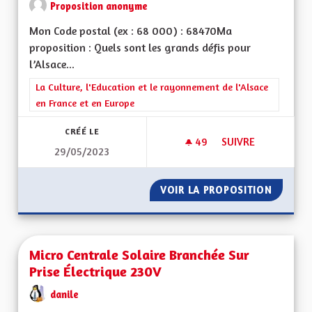
Proposition anonyme
Mon Code postal (ex : 68 000) : 68470Ma
proposition : Quels sont les grands défis pour
l’Alsace...
Filtrer les résultats de la catégorie : La Culture, l'Education e
La Culture, l'Education et le rayonnement de l'Alsace
en France et en Europe
CRÉÉ LE
49
49 ABONNÉS
SUIVRE
29/05/2023
METTRE PLUS D EFF
VOIR LA PROPOSITION
METTRE
Micro Centrale Solaire Branchée Sur
Prise Électrique 230V
danile