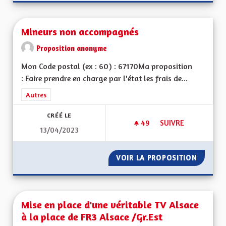
Mineurs non accompagnés
Proposition anonyme
Mon Code postal (ex : 60) : 67170Ma proposition
: Faire prendre en charge par l'état les frais de...
Filtrer les résultats de la catégorie : Autres
Autres
CRÉÉ LE
49
49 ABONNÉS
SUIVRE
13/04/2023
MINEURS NON ACC
VOIR LA PROPOSITION
MINEUR
Mise en place d'une véritable TV Alsace
à la place de FR3 Alsace /Gr.Est