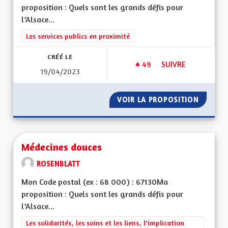
proposition : Quels sont les grands défis pour
l’Alsace...
Filtrer les résultats de la catégorie : Les services publics en pro
Les services publics en proximité
CRÉÉ LE
49
49 ABONNÉS
SUIVRE
19/04/2023
MANQUE DE PROFES
VOIR LA PROPOSITION
MANQUE
Médecines douces
ROSENBLATT
Mon Code postal (ex : 68 000) : 67130Ma
proposition : Quels sont les grands défis pour
l’Alsace...
Filtrer les résultats de la catégorie : Les solidarités, les soins e
Les solidarités, les soins et les liens, l'implication