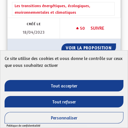
Filtrer les résultats de la catégorie : Les transitions énergéti
Les transitions énergétiques, écologiques,
environnementales et climatiques
CRÉÉ LE
50
50 ABONNÉS
SUIVRE
18/04/2023
MONTRER L'EXEMPL
VOIR LA PROPOSITION
MONTRE
Ce site utilise des cookies et vous donne le contrôle sur ceux
que vous souhaitez activer
Motivations pour les bénévoles
Proposition anonyme
Tout accepter
Mon Code postal (ex : 68 000) : 68320 Dans mon
village, je participe à la vie communale, n'étant...
Tout refuser
Filtrer les résultats de la catégorie : Les solidarités, les soins e
Les solidarités, les soins et les liens, l'implication
citoyenne
Personnaliser
Politique de confidentialité