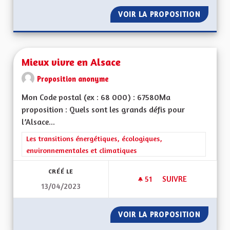
VOIR LA PROPOSITION
MIEUX 
Mieux vivre en Alsace
Proposition anonyme
Mon Code postal (ex : 68 000) : 67580Ma
proposition : Quels sont les grands défis pour
l’Alsace...
Filtrer les résultats de la catégorie : Les transitions énergéti
Les transitions énergétiques, écologiques,
environnementales et climatiques
CRÉÉ LE
51
51 ABONNÉS
SUIVRE
13/04/2023
MIEUX VIVRE EN AL
VOIR LA PROPOSITION
MIEUX 