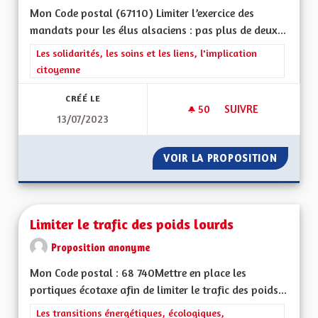
Mon Code postal (67110) Limiter l’exercice des
mandats pour les élus alsaciens : pas plus de deux...
Filtrer les résultats de la catégorie : Les solidarités, les soins e
Les solidarités, les soins et les liens, l'implication
citoyenne
CRÉÉ LE
50
50 ABONNÉS
SUIVRE
13/07/2023
LIMITATION DU NO
VOIR LA PROPOSITION
LIMITA
Limiter le trafic des poids lourds
Proposition anonyme
Mon Code postal : 68 740Mettre en place les
portiques écotaxe afin de limiter le trafic des poids...
Filtrer les résultats de la catégorie : Les transitions énergéti
Les transitions énergétiques, écologiques,