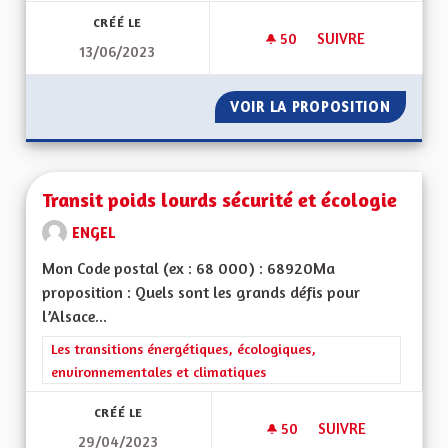
CRÉÉ LE
50
50 ABONNÉS
SUIVRE
13/06/2023
TRANSFORMER NOS 
VOIR LA PROPOSITION
TRANSF
Transit poids lourds sécurité et écologie
ENGEL
Mon Code postal (ex : 68 000) : 68920Ma
proposition : Quels sont les grands défis pour
l’Alsace...
Filtrer les résultats de la catégorie : Les transitions énergéti
Les transitions énergétiques, écologiques,
environnementales et climatiques
CRÉÉ LE
50
50 ABONNÉS
SUIVRE
29/04/2023
TRANSIT POIDS LOU