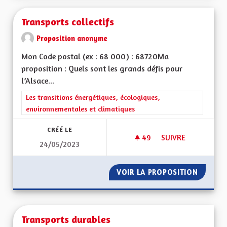
Transports collectifs
Proposition anonyme
Mon Code postal (ex : 68 000) : 68720Ma
proposition : Quels sont les grands défis pour
l’Alsace...
Filtrer les résultats de la catégorie : Les transitions énergéti
Les transitions énergétiques, écologiques,
environnementales et climatiques
CRÉÉ LE
49
49 ABONNÉS
SUIVRE
24/05/2023
TRANSPORTS COLLE
VOIR LA PROPOSITION
TRANSP
Transports durables