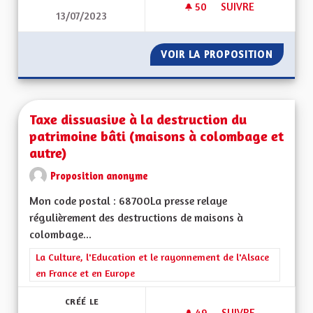
50
50 ABONNÉS
SUIVRE
13/07/2023
TARIFICATION SOCI
VOIR LA PROPOSITION
TARIFI
Taxe dissuasive à la destruction du
patrimoine bâti (maisons à colombage et
autre)
Proposition anonyme
Mon code postal : 68700La presse relaye
régulièrement des destructions de maisons à
colombage...
Filtrer les résultats de la catégorie : La Culture, l'Education e
La Culture, l'Education et le rayonnement de l'Alsace
en France et en Europe
CRÉÉ LE
49
49 ABONNÉS
SUIVRE