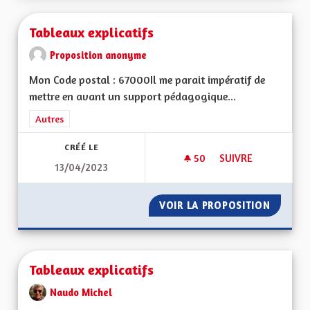
Tableaux explicatifs
Proposition anonyme
Mon Code postal : 67000Il me parait impératif de
mettre en avant un support pédagogique...
Filtrer les résultats de la catégorie : Autres
Autres
CRÉÉ LE
50
50 ABONNÉS
SUIVRE
13/04/2023
TABLEAUX EXPLICAT
VOIR LA PROPOSITION
TABLEA
Tableaux explicatifs
Naudo Michel