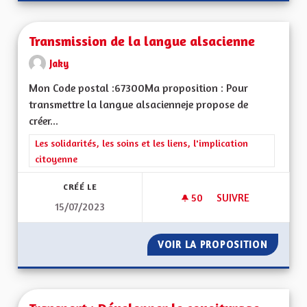
Transmission de la langue alsacienne
Jaky
Mon Code postal :67300Ma proposition : Pour
transmettre la langue alsacienneje propose de
créer...
Filtrer les résultats de la catégorie : Les solidarités, les soins e
Les solidarités, les soins et les liens, l'implication
citoyenne
CRÉÉ LE
50
50 ABONNÉS
SUIVRE
15/07/2023
TRANSMISSION DE 
VOIR LA PROPOSITION
TRANSM