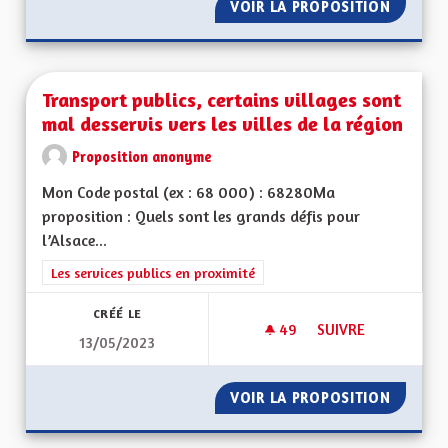
VOIR LA PROPOSITION
TRANSP
Transport publics, certains villages sont
mal desservis vers les villes de la région
Proposition anonyme
Mon Code postal (ex : 68 000) : 68280Ma
proposition : Quels sont les grands défis pour
l’Alsace...
Filtrer les résultats de la catégorie : Les services publics en pro
Les services publics en proximité
CRÉÉ LE
49
49 ABONNÉS
SUIVRE
13/05/2023
TRANSPORT PUBLICS
VOIR LA PROPOSITION
TRANSPO