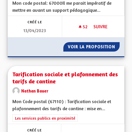
Mon code postal: 67000 Il me parait impératif de
mettre en avant un support pédagogique...
CRÉÉ LE
52
52 ABONNÉS
SUIVRE
13/04/2023
TABLEAUX EXPLICAT
VOIR LA PROPOSITION
TABLEA
Tarification sociale et plafonnement des
tarifs de cantine
Nathan Bauer
Mon Code postal (67110) : Tarification sociale et
plafonnement des tarifs de cantine : mise en...
Filtrer les résultats de la catégorie : Les services publics en pro
Les services publics en proximité
CRÉÉ LE