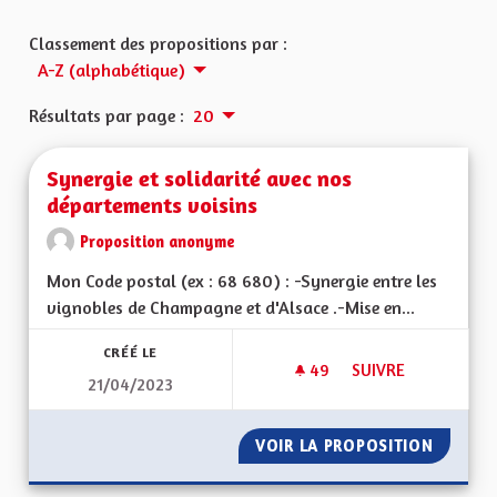
Classement des propositions par :
A-Z (alphabétique)
Résultats par page :
20
Synergie et solidarité avec nos
départements voisins
Proposition anonyme
Mon Code postal (ex : 68 680) : -Synergie entre les
vignobles de Champagne et d'Alsace .-Mise en...
CRÉÉ LE
49
49 ABONNÉS
SUIVRE
21/04/2023
SYNERGIE ET SOLID
VOIR LA PROPOSITION
SYNERG