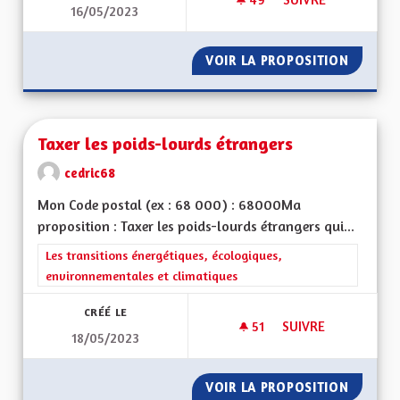
16/05/2023
TAXE DISSUASIVE À
VOIR LA PROPOSITION
TAXE D
Taxer les poids-lourds étrangers
cedric68
Mon Code postal (ex : 68 000) : 68000Ma
proposition : Taxer les poids-lourds étrangers qui...
Filtrer les résultats de la catégorie : Les transitions énergéti
Les transitions énergétiques, écologiques,
environnementales et climatiques
CRÉÉ LE
51
51 ABONNÉS
SUIVRE
18/05/2023
TAXER LES POIDS-
VOIR LA PROPOSITION
TAXER 