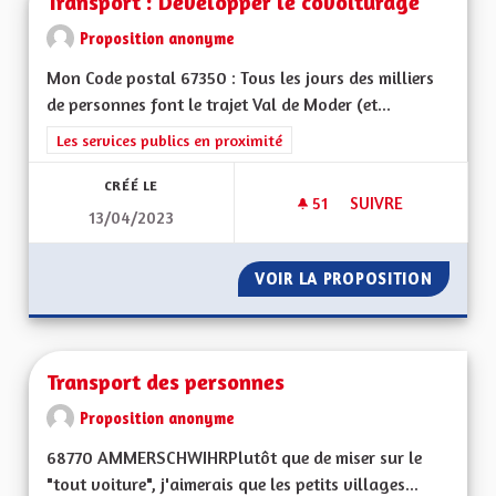
Transport : Développer le covoiturage
Proposition anonyme
Mon Code postal 67350 : Tous les jours des milliers
de personnes font le trajet Val de Moder (et...
Filtrer les résultats de la catégorie : Les services publics en pro
Les services publics en proximité
CRÉÉ LE
51
51 ABONNÉS
SUIVRE
13/04/2023
TRANSPORT : DÉVE
VOIR LA PROPOSITION
TRANSP
Transport des personnes
Proposition anonyme
68770 AMMERSCHWIHRPlutôt que de miser sur le
"tout voiture", j'aimerais que les petits villages...