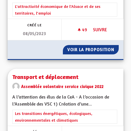
Filtrer les résultats de la catégorie : L'attractivité économique 
L'attractivité économique de l'Alsace et de ses
territoires, l'emploi
CRÉÉ LE
49
49 ABONNÉS
SUIVRE
08/05/2023
TRANSPORT DES P
VOIR LA PROPOSITION
TRANSP
Transport et déplacement
Assemblée volontaire service civique 2022
A l’attention des élus de la CeA - A l’occasion de
l’Assemblée des VSC 1) Création d’une...
Filtrer les résultats de la catégorie : Les transitions énergéti
Les transitions énergétiques, écologiques,
environnementales et climatiques