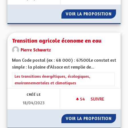
VOIR LA PROPOSITION
TRANSI
Transition agricole économe en eau
Pierre Schwartz
Mon Code postal (ex : 68 000) : 67500Le constat est
simple : la plaine d'Alsace est remplie de...
Filtrer les résultats de la catégorie : Les transitions énergéti
Les transitions énergétiques, écologiques,
environnementales et climatiques
CRÉÉ LE
54
54 ABONNÉS
SUIVRE
18/04/2023
TRANSITION AGRIC
VOIR LA PROPOSITION
TRANSI