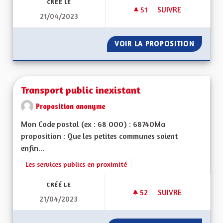
CRÉÉ LE
51
51 ABONNÉS
SUIVRE
21/04/2023
TRANSPORT ET DÉ
VOIR LA PROPOSITION
TRANSP
Transport public inexistant
Proposition anonyme
Mon Code postal (ex : 68 000) : 68740Ma
proposition : Que les petites communes soient
enfin...
Filtrer les résultats de la catégorie : Les services publics en pro
Les services publics en proximité
CRÉÉ LE
52
52 ABONNÉS
SUIVRE
21/04/2023
TRANSPORT PUBLIC 