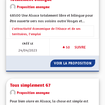
Proposition anonyme
68500 Une Alsace totalement libre et bilingue pour
être ouverte vers nos voisins outre Vosges et...
Filtrer les résultats de la catégorie : L'attractivité économique 
L'attractivité économique de l'Alsace et de ses
territoires, l'emploi
CRÉÉ LE
50
50 ABONNÉS
SUIVRE
24/04/2023
TOTALEMENT BILIN
VOIR LA PROPOSITION
TOTALE
Tous simplement 67
Proposition anonyme
Pour bien vivre en Alsace, la chose est simple est