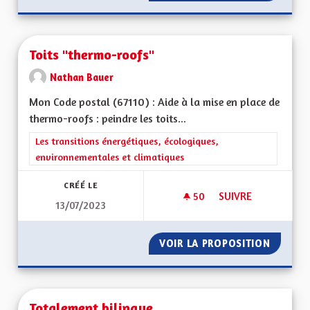
Toits "thermo-roofs"
Nathan Bauer
Mon Code postal (67110) : Aide à la mise en place de
thermo-roofs : peindre les toits...
Filtrer les résultats de la catégorie : Les transitions énergéti
Les transitions énergétiques, écologiques,
environnementales et climatiques
CRÉÉ LE
50
50 ABONNÉS
SUIVRE
13/07/2023
TOITS "THERMO-RO
VOIR LA PROPOSITION
TOITS 
Totalement bilingue