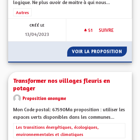
logique. Ne plus avoir de maitre à qui nous...
Filtrer les résultats de la catégorie : Autres
Autres
CRÉÉ LE
51
51 ABONNÉS
SUIVRE
13/04/2023
TOUS SIMPLEMENT 
VOIR LA PROPOSITION
TOUS S
Transformer nos villages fleuris en
potager
Proposition anonyme
Mon Code postal: 67590Ma proposition : utiliser les
espaces verts disponibles dans les communes...
Filtrer les résultats de la catégorie : Les transitions énergéti
Les transitions énergétiques, écologiques,
environnementales et climatiques