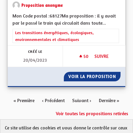
Proposition anonyme
Mon Code postal :68127Ma proposition : il y avait
par le passé le train qui circulait dans toute...
Filtrer les résultats de la catégorie : Les transitions énergéti
Les transitions énergétiques, écologiques,
environnementales et climatiques
CRÉÉ LE
50
50 ABONNÉS
SUIVRE
20/04/2023
TRANSPORTS DURA
VOIR LA PROPOSITION
TRANSP
« Première
‹ Précédent
Suivant ›
Dernière »
Voir toutes les propositions retirées
Ce site utilise des cookies et vous donne le contrôle sur ceux