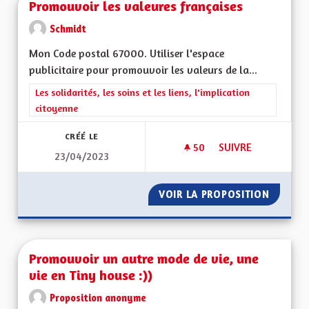
Promouvoir les valeures françaises
Schmidt
Mon Code postal 67000. Utiliser l'espace
publicitaire pour promouvoir les valeurs de la...
Filtrer les résultats de la catégorie : Les solidarités, les soins e
Les solidarités, les soins et les liens, l'implication
citoyenne
CRÉÉ LE
50
50 ABONNÉS
SUIVRE
23/04/2023
PROMOUVOIR LES V
VOIR LA PROPOSITION
PROMOU
Promouvoir un autre mode de vie, une
vie en Tiny house :))
Proposition anonyme