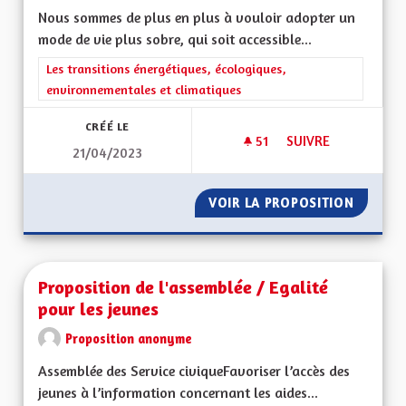
Nous sommes de plus en plus à vouloir adopter un
mode de vie plus sobre, qui soit accessible...
Filtrer les résultats de la catégorie : Les transitions énergéti
Les transitions énergétiques, écologiques,
environnementales et climatiques
CRÉÉ LE
51
51 ABONNÉS
SUIVRE
21/04/2023
PROMOUVOIR UN AUT
VOIR LA PROPOSITION
PROMOU
Proposition de l'assemblée / Egalité
pour les jeunes
Proposition anonyme
Assemblée des Service civiqueFavoriser l’accès des
jeunes à l’information concernant les aides...