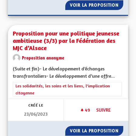
VOIR LA PROPOSITION
PROPOS
Proposition pour une politique jeunesse
ambitieuse (3/3) par la Fédération des
MJC d’Alsace
Proposition anonyme
(Suite et fin)- Le développement d’échanges
transfrontaliers- Le développement d’une offre...
Filtrer les résultats de la catégorie : Les solidarités, les soins e
Les solidarités, les soins et les liens, l'implication
citoyenne
CRÉÉ LE
49
49 ABONNÉS
SUIVRE
23/06/2023
PROPOSITION POUR 
VOIR LA PROPOSITION
PROPOS