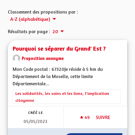
Classement des propositions par :
A-Z (alphabétique)
Résultats par page :
20
Pourquoi se séparer du Grand' Est ?
Proposition anonyme
Mon Code postal : 67320Je réside à 5 km du
Département de la Moselle, cette limite
Départementale...
Filtrer les résultats de la catégorie : Les solidarités, les soins e
Les solidarités, les soins et les liens, l'implication
citoyenne
CRÉÉ LE
49
49 ABONNÉS
SUIVRE
05/05/2023
POURQUOI SE SÉPA