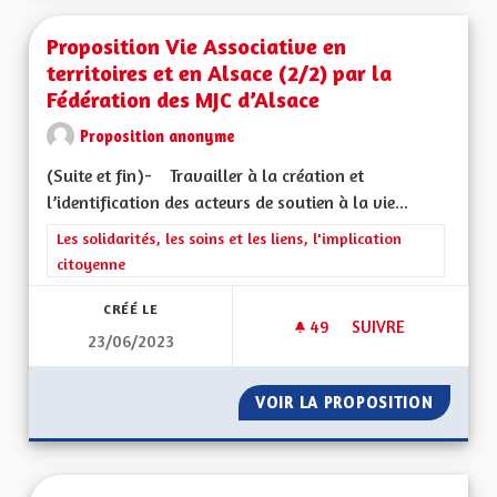
Proposition Vie Associative en
territoires et en Alsace (2/2) par la
Fédération des MJC d’Alsace
Proposition anonyme
(Suite et fin)- Travailler à la création et
l’identification des acteurs de soutien à la vie...
Filtrer les résultats de la catégorie : Les solidarités, les soins e
Les solidarités, les soins et les liens, l'implication
citoyenne
CRÉÉ LE
49
49 ABONNÉS
SUIVRE
23/06/2023
PROPOSITION VIE A
VOIR LA PROPOSITION
PROPOSI