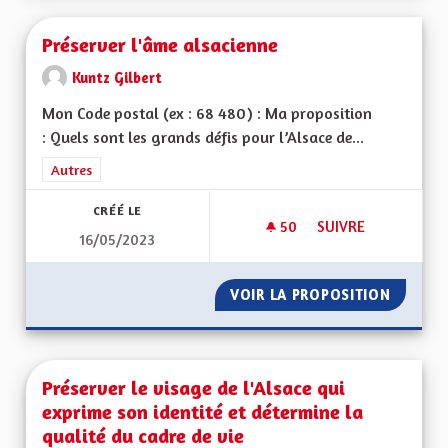
Préserver l'âme alsacienne
Kuntz Gilbert
Mon Code postal (ex : 68 480) : Ma proposition
: Quels sont les grands défis pour l’Alsace de...
Filtrer les résultats de la catégorie : Autres
Autres
CRÉÉ LE
50
50 ABONNÉS
SUIVRE
16/05/2023
PRÉSERVER L'ÂME A
VOIR LA PROPOSITION
PRÉSER
Préserver le visage de l'Alsace qui
exprime son identité et détermine la
qualité du cadre de vie