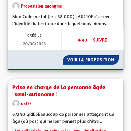
Proposition anonyme
Mon Code postal (ex : 68 000) : 68210Préserver
l'identité du territoire dans lequel nous vivons...
CRÉÉ LE
49
49 ABONNÉS
SUIVRE
20/06/2023
PRÉSERVER LE VISA
VOIR LA PROPOSITION
PRÉSERV
Prise en charge de la personne âgée
"semi-autonome".
voltz
67240 GRIESBeaucoup de personnes atteignent un
âge (où pas) qui ne leur permet plus d'être...
Filtrer les résultats de la catégorie : Les solidarités, les soins e
Les solidarités, les soins et les liens, l'implication