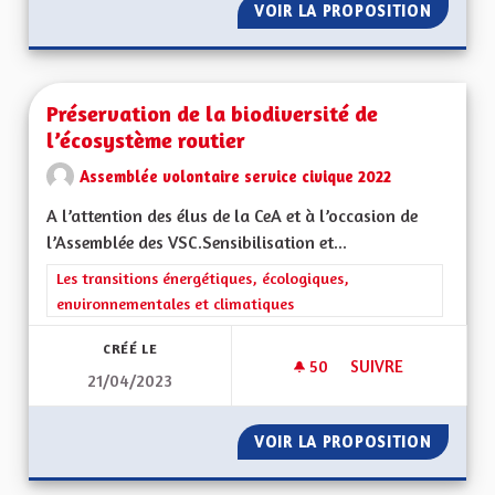
VOIR LA PROPOSITION
POURQU
Préservation de la biodiversité de
l’écosystème routier
Assemblée volontaire service civique 2022
A l’attention des élus de la CeA et à l’occasion de
l’Assemblée des VSC.Sensibilisation et...
Filtrer les résultats de la catégorie : Les transitions énergéti
Les transitions énergétiques, écologiques,
environnementales et climatiques
CRÉÉ LE
50
50 ABONNÉS
SUIVRE
21/04/2023
PRÉSERVATION DE L
VOIR LA PROPOSITION
PRÉSER