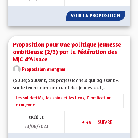
VOIR LA PROPOSITION
PROPOS
Proposition pour une politique jeunesse
ambitieuse (2/3) par la Fédération des
MJC d’Alsace
Proposition anonyme
(Suite)Souvent, ces professionnels qui agissent «
sur le temps non contraint des jeunes » et,...
Filtrer les résultats de la catégorie : Les solidarités, les soins e
Les solidarités, les soins et les liens, l'implication
citoyenne
CRÉÉ LE
49
49 ABONNÉS
SUIVRE
23/06/2023
PROPOSITION POUR 