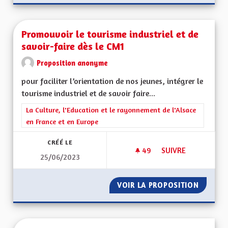
Promouvoir le tourisme industriel et de
savoir-faire dès le CM1
Proposition anonyme
pour faciliter l’orientation de nos jeunes, intégrer le
tourisme industriel et de savoir faire...
Filtrer les résultats de la catégorie : La Culture, l'Education e
La Culture, l'Education et le rayonnement de l'Alsace
en France et en Europe
CRÉÉ LE
49
49 ABONNÉS
SUIVRE
25/06/2023
PROMOUVOIR LE TOU
VOIR LA PROPOSITION
PROMOU