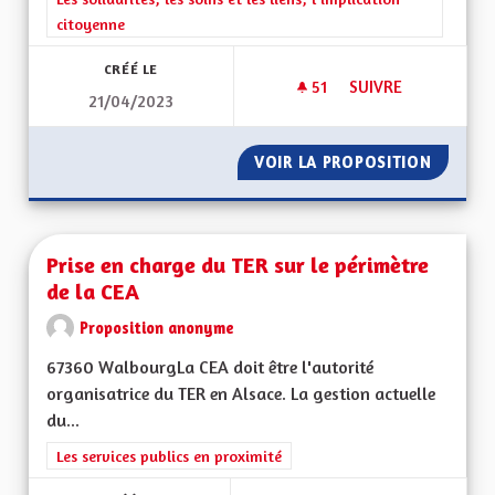
citoyenne
CRÉÉ LE
51
51 ABONNÉS
SUIVRE
21/04/2023
VOIR LA PROPOSITION
PRISE 
Prise en charge du TER sur le périmètre
de la CEA
Proposition anonyme
67360 WalbourgLa CEA doit être l'autorité
organisatrice du TER en Alsace. La gestion actuelle
du...
Filtrer les résultats de la catégorie : Les services publics en pro
Les services publics en proximité