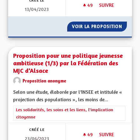
CRÉÉ LE
49
49 ABONNÉS
SUIVRE
13/04/2023
PROPOSITION ÉDUC
VOIR LA PROPOSITION
PROPOS
Proposition pour une politique jeunesse
ambitieuse (1/3) par la Fédération des
MJC d’Alsace
Proposition anonyme
Selon une étude, élaborée par l’INSEE et intitulée «
projection des populations », les moins de...
Filtrer les résultats de la catégorie : Les solidarités, les soins e
Les solidarités, les soins et les liens, l'implication
citoyenne
CRÉÉ LE
49
49 ABONNÉS
SUIVRE
23/06/2023
PROPOSITION POUR 