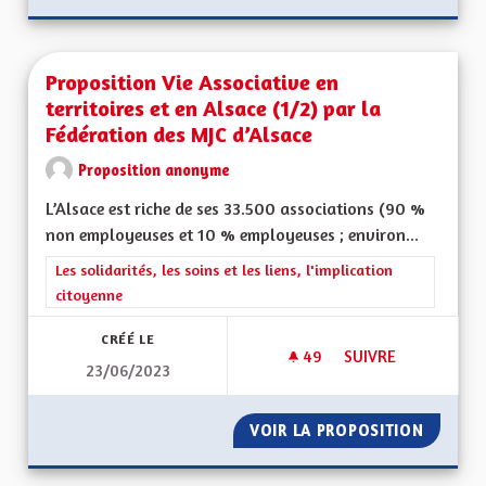
Proposition Vie Associative en
territoires et en Alsace (1/2) par la
Fédération des MJC d’Alsace
Proposition anonyme
L’Alsace est riche de ses 33.500 associations (90 %
non employeuses et 10 % employeuses ; environ...
Filtrer les résultats de la catégorie : Les solidarités, les soins e
Les solidarités, les soins et les liens, l'implication
citoyenne
CRÉÉ LE
49
49 ABONNÉS
SUIVRE
23/06/2023
PROPOSITION VIE AS
VOIR LA PROPOSITION
PROPOSI