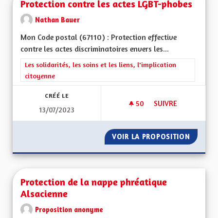
Protection contre les actes LGBT-phobes
Nathan Bauer
Mon Code postal (67110) : Protection effective
contre les actes discriminatoires envers les...
Filtrer les résultats de la catégorie : Les solidarités, les soins e
Les solidarités, les soins et les liens, l'implication
citoyenne
CRÉÉ LE
50
50 ABONNÉS
SUIVRE
13/07/2023
PROTECTION CONTR
VOIR LA PROPOSITION
PROTEC
Protection de la nappe phréatique
Alsacienne
Proposition anonyme