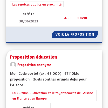
Filtrer les résultats de la catégorie : Les services publics en pro
Les services publics en proximité
CRÉÉ LE
50
50 ABONNÉS
SUIVRE
30/06/2023
PROPOSITION DE L'
VOIR LA PROPOSITION
PROPOS
Proposition éducation
Proposition anonyme
Mon Code postal (ex : 68 000) : 67110Ma
proposition : Quels sont les grands défis pour
l’Alsace...
Filtrer les résultats de la catégorie : La Culture, l'Education e
La Culture, l'Education et le rayonnement de l'Alsace
en France et en Europe