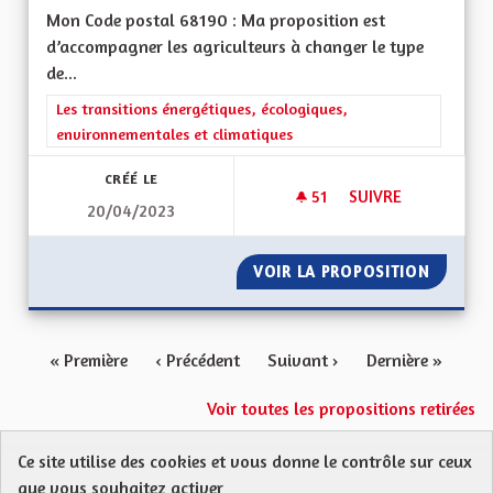
Mon Code postal 68190 : Ma proposition est
d’accompagner les agriculteurs à changer le type
de...
Filtrer les résultats de la catégorie : Les transitions énergéti
Les transitions énergétiques, écologiques,
environnementales et climatiques
CRÉÉ LE
51
51 ABONNÉS
SUIVRE
20/04/2023
PROTECTION DE LA
VOIR LA PROPOSITION
PROTEC
« Première
‹ Précédent
Suivant ›
Dernière »
Voir toutes les propositions retirées
Ce site utilise des cookies et vous donne le contrôle sur ceux
Protection des Données
Charte de contribution
que vous souhaitez activer