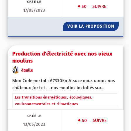
CRÉÉ LE
50
50 ABONNÉS
SUIVRE
17/05/2023
PRISE EN CHARGE D
VOIR LA PROPOSITION
PRISE E
Production d'électricité avec nos vieux
moulins
danile
Mon Code postal : 67330En Alsace nous avons nos
châteaux fort et ... nos moulins installés sur...
Filtrer les résultats de la catégorie : Les transitions énergéti
Les transitions énergétiques, écologiques,
environnementales et climatiques
CRÉÉ LE
50
50 ABONNÉS
SUIVRE
13/05/2023
PRODUCTION D'ÉLEC