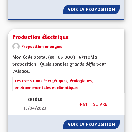
VOIR LA PROPOSITION
PRODUC
Production électrique
Proposition anonyme
Mon Code postal (ex : 68 000) : 67110Ma
proposition : Quels sont les grands défis pour
l’Alsace...
Filtrer les résultats de la catégorie : Les transitions énergéti
Les transitions énergétiques, écologiques,
environnementales et climatiques
CRÉÉ LE
51
51 ABONNÉS
SUIVRE
13/04/2023
PRODUCTION ÉLEC
VOIR LA PROPOSITION
PRODUC