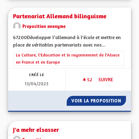
Partenariat Allemand bilinguisme
Proposition anonyme
67200Développer l'allemand à l'école et mettre en
place de véritables partenariats avec nos...
Filtrer les résultats de la catégorie : La Culture, l'Education e
La Culture, l'Education et le rayonnement de l'Alsace
en France et en Europe
CRÉÉ LE
52
52 ABONNÉS
SUIVRE
13/04/2023
PARTENARIAT ALLE
VOIR LA PROPOSITION
PARTEN
J'a mehr elsasser