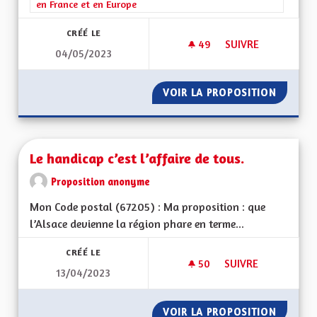
en France et en Europe
CRÉÉ LE
49
49 ABONNÉS
SUIVRE
04/05/2023
RAYONNEMENT DE L
VOIR LA PROPOSITION
RAYONN
Le handicap c’est l’affaire de tous.
Proposition anonyme
Mon Code postal (67205) : Ma proposition : que
l’Alsace devienne la région phare en terme...
CRÉÉ LE
50
50 ABONNÉS
SUIVRE
13/04/2023
LE HANDICAP C’EST 
VOIR LA PROPOSITION
LE HAND