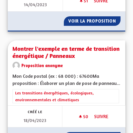
51
51 ABONNÉS
SUIVRE
14/04/2023
SAUVEGARDE DU DI
VOIR LA PROPOSITION
SAUVEG
Montrer l'exemple en terme de transition
énergétique / Panneaux
Proposition anonyme
Mon Code postal (ex : 68 000) : 67600Ma
proposition : Élaborer un plan de pose de panneau...
Filtrer les résultats de la catégorie : Les transitions énergéti
Les transitions énergétiques, écologiques,
environnementales et climatiques
CRÉÉ LE
50
50 ABONNÉS
SUIVRE
18/04/2023
MONTRER L'EXEMPL