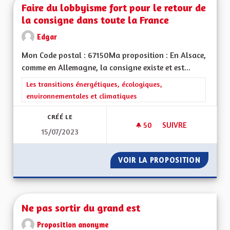
Faire du lobbyisme fort pour le retour de
la consigne dans toute la France
Edgar
Mon Code postal : 67150Ma proposition : En Alsace,
comme en Allemagne, la consigne existe et est...
Filtrer les résultats de la catégorie : Les transitions énergéti
Les transitions énergétiques, écologiques,
environnementales et climatiques
CRÉÉ LE
50
50 ABONNÉS
SUIVRE
15/07/2023
FAIRE DU LOBBYISM
VOIR LA PROPOSITION
FAIRE 
Ne pas sortir du grand est
Proposition anonyme