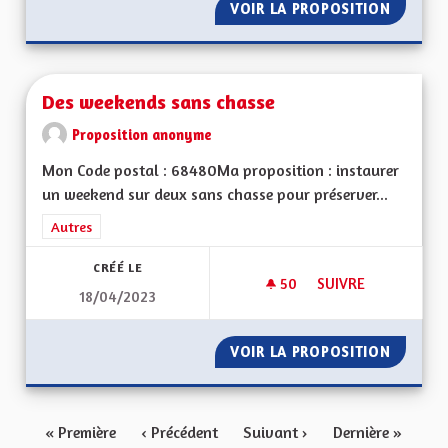
VOIR LA PROPOSITION
UN PART
Des weekends sans chasse
Proposition anonyme
Mon Code postal : 68480Ma proposition : instaurer
un weekend sur deux sans chasse pour préserver...
Filtrer les résultats de la catégorie : Autres
Autres
CRÉÉ LE
50
50 ABONNÉS
SUIVRE
18/04/2023
DES WEEKENDS SAN
VOIR LA PROPOSITION
DES WE
« Première
‹ Précédent
Suivant ›
Dernière »