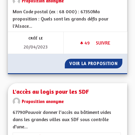
Proposition anonyme
Mon Code postal (ex : 68 000) : 67350Ma
proposition : Quels sont les grands défis pour
l’Alsace...
CRÉÉ LE
49
49 ABONNÉS
SUIVRE
20/04/2023
J'A MEHR ELSASSER
VOIR LA PROPOSITION
J'A MEH
L'accès au logis pour les SDF
Proposition anonyme
67790Pouvoir donner l'accès au bâtiment vides
dans les grandes villes aux SDF sous contrôle
d'une...