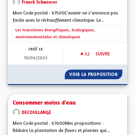
Franck Schwoerer
Mon Code postal : 67500L'avenir ne s'annonce pas
facile avec le réchauffement climatique. Le...
Filtrer les résultats de la catégorie : Les transitions énergéti
Les transitions énergétiques, écologiques,
environnementales et climatiques
CRÉÉ LE
52
52 ABONNÉS
SUIVRE
19/04/2023
POUR UNE ALSACE 
VOIR LA PROPOSITION
POUR U
Consommer moins d'eau
DECOULLANGE
Mon Code postal : 67600Mes propositions :
Réduire la plantation de fleurs et plantes qui...