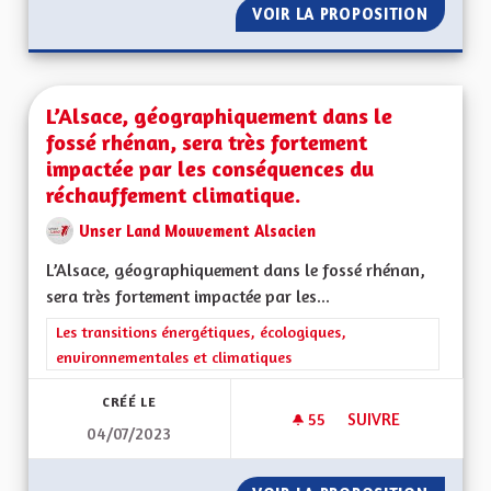
VOIR LA PROPOSITION
MONTRE
L’Alsace, géographiquement dans le
fossé rhénan, sera très fortement
impactée par les conséquences du
réchauffement climatique.
Unser Land Mouvement Alsacien
L’Alsace, géographiquement dans le fossé rhénan,
sera très fortement impactée par les...
Filtrer les résultats de la catégorie : Les transitions énergéti
Les transitions énergétiques, écologiques,
environnementales et climatiques
CRÉÉ LE
55
55 ABONNÉS
SUIVRE
04/07/2023
L’ALSACE, GÉOGRA