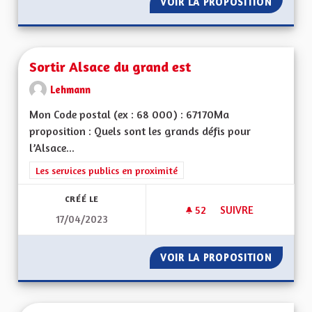
VOIR LA PROPOSITION
L’ALSA
Sortir Alsace du grand est
Lehmann
Mon Code postal (ex : 68 000) : 67170Ma
proposition : Quels sont les grands défis pour
l’Alsace...
Filtrer les résultats de la catégorie : Les services publics en pro
Les services publics en proximité
CRÉÉ LE
52
52 ABONNÉS
SUIVRE
17/04/2023
SORTIR ALSACE DU
VOIR LA PROPOSITION
SORTIR