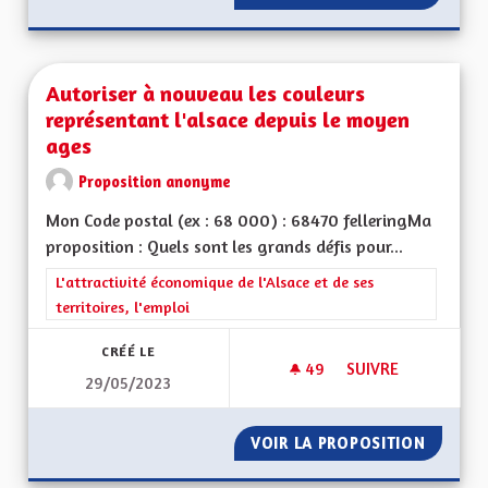
Autoriser à nouveau les couleurs
représentant l'alsace depuis le moyen
ages
Proposition anonyme
Mon Code postal (ex : 68 000) : 68470 felleringMa
proposition : Quels sont les grands défis pour...
Filtrer les résultats de la catégorie : L'attractivité économique 
L'attractivité économique de l'Alsace et de ses
territoires, l'emploi
CRÉÉ LE
49
49 ABONNÉS
SUIVRE
29/05/2023
AUTORISER À NOUV
VOIR LA PROPOSITION
AUTORI