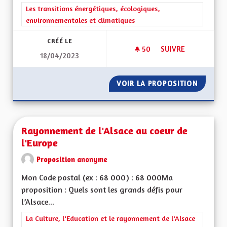
Filtrer les résultats de la catégorie : Les transitions énergéti
Les transitions énergétiques, écologiques,
environnementales et climatiques
CRÉÉ LE
50
50 ABONNÉS
SUIVRE
18/04/2023
CONSOMMER MOINS
VOIR LA PROPOSITION
CONSOM
Rayonnement de l'Alsace au coeur de
l'Europe
Proposition anonyme
Mon Code postal (ex : 68 000) : 68 000Ma
proposition : Quels sont les grands défis pour
l’Alsace...
Filtrer les résultats de la catégorie : La Culture, l'Education e
La Culture, l'Education et le rayonnement de l'Alsace