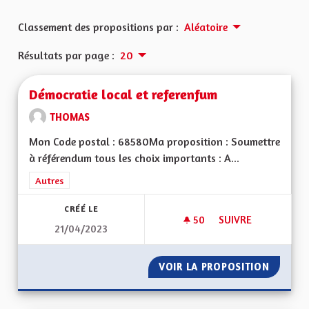
Classement des propositions par :
Aléatoire
Résultats par page :
20
Démocratie local et referenfum
THOMAS
Mon Code postal : 68580Ma proposition : Soumettre
à référendum tous les choix importants : A...
Filtrer les résultats de la catégorie : Autres
Autres
CRÉÉ LE
50
50 ABONNÉS
SUIVRE
21/04/2023
DÉMOCRATIE LOCAL
VOIR LA PROPOSITION
DÉMOCR