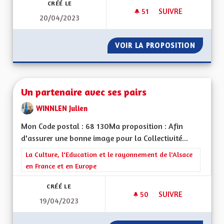
CRÉÉ LE
51
51 ABONNÉS
SUIVRE
20/04/2023
RÉAFFECTATION DES
VOIR LA PROPOSITION
RÉAFFE
Un partenaire avec ses pairs
WINNLEN Julien
Mon Code postal : 68 130Ma proposition : Afin
d'assurer une bonne image pour la Collectivité...
Filtrer les résultats de la catégorie : La Culture, l'Education e
La Culture, l'Education et le rayonnement de l'Alsace
en France et en Europe
CRÉÉ LE
50
50 ABONNÉS
SUIVRE
19/04/2023
UN PARTENAIRE AVE