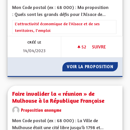
Mon Code postal (ex : 68 000) : Ma proposition
: Quels sont les grands défis pour l’Alsace de...
Filtrer les résultats de la catégorie : L'attractivité économique 
L'attractivité économique de l'Alsace et de ses
territoires, l'emploi
CRÉÉ LE
52
52 ABONNÉS
SUIVRE
14/04/2023
NE PAS SORTIR DU 
VOIR LA PROPOSITION
NE PAS
Faire invalider la « réunion » de
Mulhouse à la République Française
Proposition anonyme
Mon Code postal (ex : 68 000) : La Ville de
Mulhouse était une cité libre jusqu’à 1798 et...