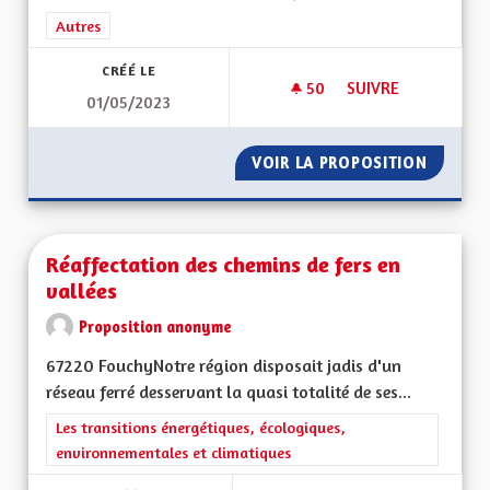
Filtrer les résultats de la catégorie : Autres
Autres
CRÉÉ LE
50
50 ABONNÉS
SUIVRE
01/05/2023
FAIRE INVALIDER L
VOIR LA PROPOSITION
FAIRE 
Réaffectation des chemins de fers en
vallées
Proposition anonyme
67220 FouchyNotre région disposait jadis d'un
réseau ferré desservant la quasi totalité de ses...
Filtrer les résultats de la catégorie : Les transitions énergéti
Les transitions énergétiques, écologiques,
environnementales et climatiques