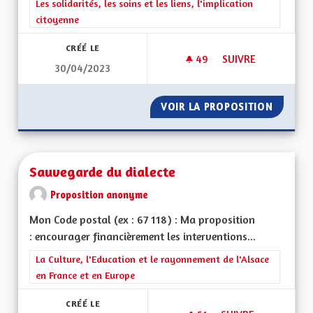
Filtrer les résultats de la catégorie : Les solidarités, les soins e
Les solidarités, les soins et les liens, l'implication
citoyenne
CRÉÉ LE
49
49 ABONNÉS
SUIVRE
30/04/2023
L'ACCÈS AU LOGIS 
VOIR LA PROPOSITION
L'ACCÈS
Sauvegarde du dialecte
Proposition anonyme
Mon Code postal (ex : 67 118) : Ma proposition
: encourager financièrement les interventions...
Filtrer les résultats de la catégorie : La Culture, l'Education e
La Culture, l'Education et le rayonnement de l'Alsace
en France et en Europe
CRÉÉ LE