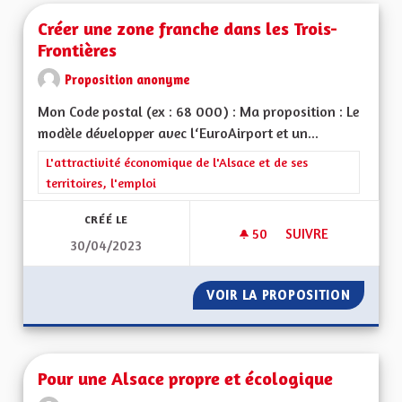
Créer une zone franche dans les Trois-
Frontières
Proposition anonyme
Mon Code postal (ex : 68 000) : Ma proposition : Le
modèle développer avec l‘EuroAirport et un...
Filtrer les résultats de la catégorie : L'attractivité économique 
L'attractivité économique de l'Alsace et de ses
territoires, l'emploi
CRÉÉ LE
50
50 ABONNÉS
SUIVRE
30/04/2023
CRÉER UNE ZONE F
VOIR LA PROPOSITION
CRÉER 
Pour une Alsace propre et écologique