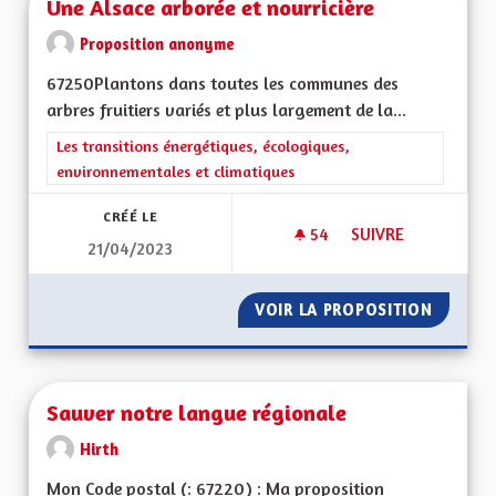
Une Alsace arborée et nourricière
Proposition anonyme
67250Plantons dans toutes les communes des
arbres fruitiers variés et plus largement de la...
Filtrer les résultats de la catégorie : Les transitions énergéti
Les transitions énergétiques, écologiques,
environnementales et climatiques
CRÉÉ LE
54
54 ABONNÉS
SUIVRE
21/04/2023
UNE ALSACE ARBOR
VOIR LA PROPOSITION
UNE AL
Sauver notre langue régionale
Hirth
Mon Code postal (: 67220) : Ma proposition