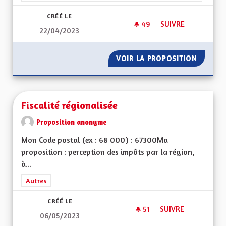
CRÉÉ LE
49
49 ABONNÉS
SUIVRE
22/04/2023
MAISON DES PERSO
VOIR LA PROPOSITION
MAISON
Fiscalité régionalisée
Proposition anonyme
Mon Code postal (ex : 68 000) : 67300Ma
proposition : perception des impôts par la région,
à...
Filtrer les résultats de la catégorie : Autres
Autres
CRÉÉ LE
51
51 ABONNÉS
SUIVRE
06/05/2023
FISCALITÉ RÉGIONA