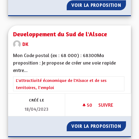
VOIR LA PROPOSITION
DÉCHET
Developpement du Sud de l'Alsace
DK
Mon Code postal (ex : 68 000) : 68300Ma
proposition : Je propose de créer une voie rapide
entre...
Filtrer les résultats de la catégorie : L'attractivité économique 
L'attractivité économique de l'Alsace et de ses
territoires, l'emploi
CRÉÉ LE
50
50 ABONNÉS
SUIVRE
18/04/2023
DEVELOPPEMENT DU
VOIR LA PROPOSITION
DEVELO