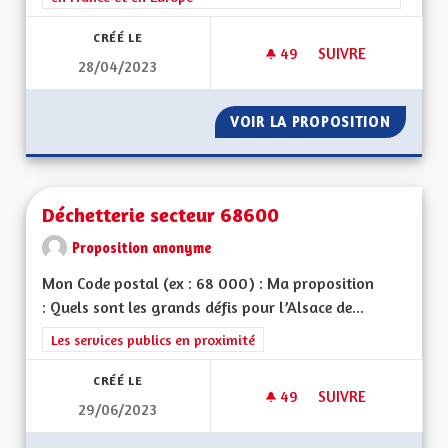
CRÉÉ LE
49
49 ABONNÉS
SUIVRE
28/04/2023
L' ALSACE DE DEMA
VOIR LA PROPOSITION
L' ALSA
Déchetterie secteur 68600
Proposition anonyme
Mon Code postal (ex : 68 000) : Ma proposition
: Quels sont les grands défis pour l’Alsace de...
Filtrer les résultats de la catégorie : Les services publics en pro
Les services publics en proximité
CRÉÉ LE
49
49 ABONNÉS
SUIVRE
29/06/2023
DÉCHETTERIE SECT