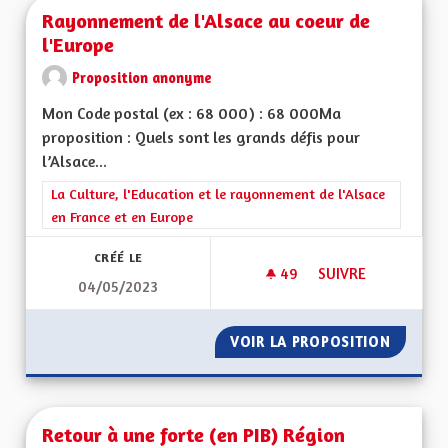
Rayonnement de l'Alsace au coeur de
l'Europe
Proposition anonyme
Mon Code postal (ex : 68 000) : 68 000Ma
proposition : Quels sont les grands défis pour
l’Alsace...
Filtrer les résultats de la catégorie : La Culture, l'Education e
La Culture, l'Education et le rayonnement de l'Alsace
en France et en Europe
CRÉÉ LE
49
49 ABONNÉS
SUIVRE
04/05/2023
RAYONNEMENT DE L
VOIR LA PROPOSITION
RAYONN
Retour à une forte (en PIB) Région