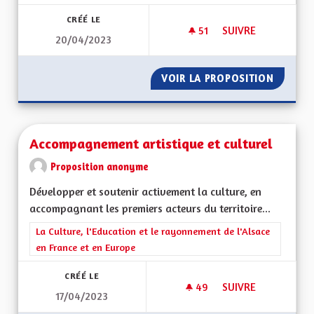
CRÉÉ LE
51
51 ABONNÉS
SUIVRE
20/04/2023
RÉAFFECTATION DES
VOIR LA PROPOSITION
RÉAFFE
Accompagnement artistique et culturel
Proposition anonyme
Développer et soutenir activement la culture, en
accompagnant les premiers acteurs du territoire...
Filtrer les résultats de la catégorie : La Culture, l'Education e
La Culture, l'Education et le rayonnement de l'Alsace
en France et en Europe
CRÉÉ LE
49
49 ABONNÉS
SUIVRE
17/04/2023
ACCOMPAGNEMENT A