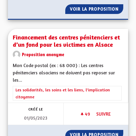
VOIR LA PROPOSITION
ACCOMP
Financement des centres pénitenciers et
d’un fond pour les victimes en Alsace
Proposition anonyme
Mon Code postal (ex : 68 000) : Les centres
pénitenciers alsaciens ne doivent pas reposer sur
les...
Filtrer les résultats de la catégorie : Les solidarités, les soins e
Les solidarités, les soins et les liens, l'implication
citoyenne
CRÉÉ LE
49
49 ABONNÉS
SUIVRE
01/05/2023
FINANCEMENT DES C
VOIR LA PROPOSITION
FINANC