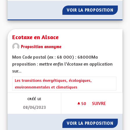
VOIR LA PROPOSITION
FISCALI
Ecotaxe en Alsace
Proposition anonyme
Mon Code postal (ex : 68 000) : 68000Ma
proposition : mettre enfin l'écotaxe en application
sur...
Filtrer les résultats de la catégorie : Les transitions énergéti
Les transitions énergétiques, écologiques,
environnementales et climatiques
CRÉÉ LE
50
50 ABONNÉS
SUIVRE
08/06/2023
ECOTAXE EN ALSAC
VOIR LA PROPOSITION
ECOTAX