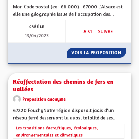
Mon Code postal (ex : 68 000) : 67000 L'Alsace est
elle une géographie issue de l'occupation des...
CRÉÉ LE
51
51 ABONNÉS
SUIVRE
13/04/2023
QUELLES SERONT LE
VOIR LA PROPOSITION
QUELLE
Réaffectation des chemins de fers en
vallées
Proposition anonyme
67220 FouchyNotre région disposait jadis d'un
réseau ferré desservant la quasi totalité de ses...
Filtrer les résultats de la catégorie : Les transitions énergéti
Les transitions énergétiques, écologiques,
environnementales et climatiques