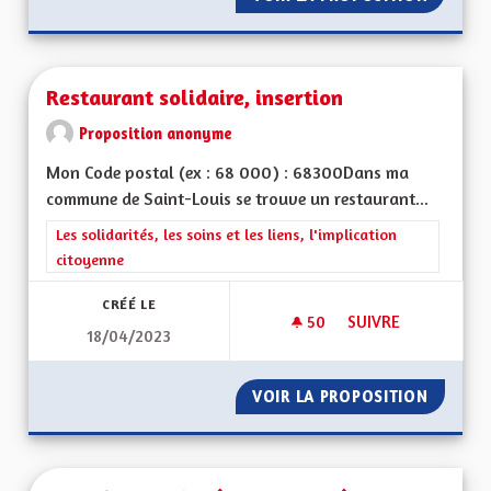
Restaurant solidaire, insertion
Proposition anonyme
Mon Code postal (ex : 68 000) : 68300Dans ma
commune de Saint-Louis se trouve un restaurant...
Filtrer les résultats de la catégorie : Les solidarités, les soins e
Les solidarités, les soins et les liens, l'implication
citoyenne
CRÉÉ LE
50
50 ABONNÉS
SUIVRE
18/04/2023
RESTAURANT SOLIDA
VOIR LA PROPOSITION
RESTAU