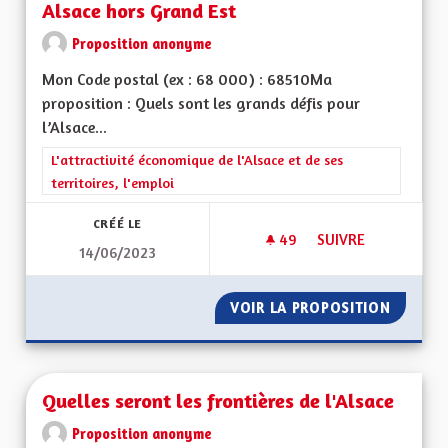
Alsace hors Grand Est
Proposition anonyme
Mon Code postal (ex : 68 000) : 68510Ma
proposition : Quels sont les grands défis pour
l’Alsace...
Filtrer les résultats de la catégorie : L'attractivité économique 
L'attractivité économique de l'Alsace et de ses
territoires, l'emploi
CRÉÉ LE
49
49 ABONNÉS
SUIVRE
14/06/2023
RETOUR À UNE FORT
VOIR LA PROPOSITION
RETOUR
Quelles seront les frontières de l'Alsace
Proposition anonyme