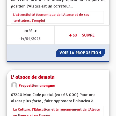
position l'Alsace est un carrefour...
Filtrer les résultats de la catégorie : L'attractivité économique 
L'attractivité économique de l'Alsace et de ses
territoires, l'emploi
CRÉÉ LE
53
53 ABONNÉS
SUIVRE
14/04/2023
DÉVELOPPER LE BIL
VOIR LA PROPOSITION
DÉVELO
L' alsace de demain
Proposition anonyme
67240 Mon Code postal (ex : 68 000) Pour une
alsace plus forte , faire apprendre l'alsacien à...
Filtrer les résultats de la catégorie : La Culture, l'Education e
La Culture, l'Education et le rayonnement de l'Alsace
en France et en Europe