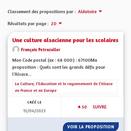
Classement des propositions par :
Aléatoire
Résultats par page :
20
Une culture alsacienne pour les scolaires
François Petrazoller
Mon Code postal (ex : 68 000) : 67100Ma
proposition : Quels sont les grands défis pour
l’Alsace...
Filtrer les résultats de la catégorie : La Culture, l'Education e
La Culture, l'Education et le rayonnement de l'Alsace
en France et en Europe
CRÉÉ LE
50
50 ABONNÉS
SUIVRE
15/04/2023
UNE CULTURE ALSA
VOIR LA PROPOSITION
UNE CU