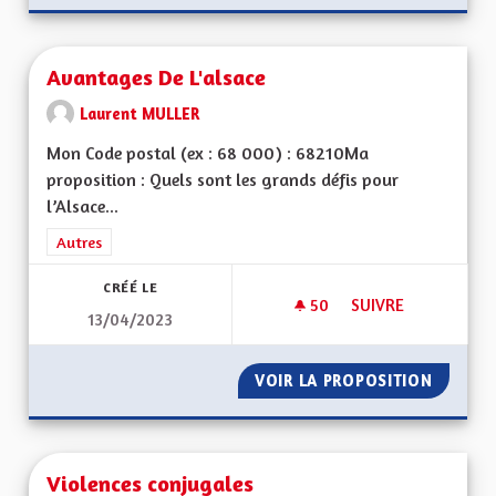
Avantages De L'alsace
Laurent MULLER
Mon Code postal (ex : 68 000) : 68210Ma
proposition : Quels sont les grands défis pour
l’Alsace...
Filtrer les résultats de la catégorie : Autres
Autres
CRÉÉ LE
50
50 ABONNÉS
SUIVRE
13/04/2023
AVANTAGES DE L'AL
VOIR LA PROPOSITION
AVANTA
Violences conjugales