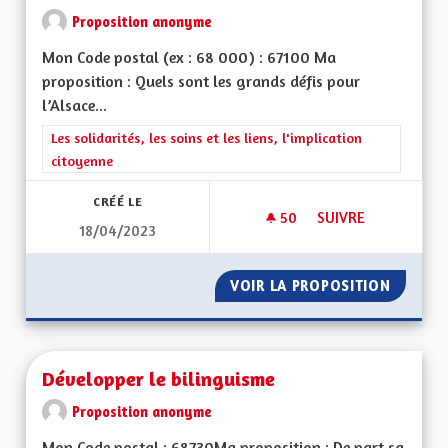
Proposition anonyme
Mon Code postal (ex : 68 000) : 67100 Ma
proposition : Quels sont les grands défis pour
l’Alsace...
Filtrer les résultats de la catégorie : Les solidarités, les soins e
Les solidarités, les soins et les liens, l'implication
citoyenne
CRÉÉ LE
50
50 ABONNÉS
SUIVRE
18/04/2023
VIOLENCES CONJUG
VOIR LA PROPOSITION
VIOLEN
Développer le bilinguisme
Proposition anonyme
Mon Code postal : 68730Ma proposition : De part sa