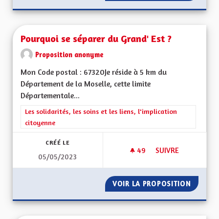
Pourquoi se séparer du Grand' Est ?
Proposition anonyme
Mon Code postal : 67320Je réside à 5 km du
Département de la Moselle, cette limite
Départementale...
Filtrer les résultats de la catégorie : Les solidarités, les soins e
Les solidarités, les soins et les liens, l'implication
citoyenne
CRÉÉ LE
49
49 ABONNÉS
SUIVRE
05/05/2023
POURQUOI SE SÉPA
VOIR LA PROPOSITION
POURQU