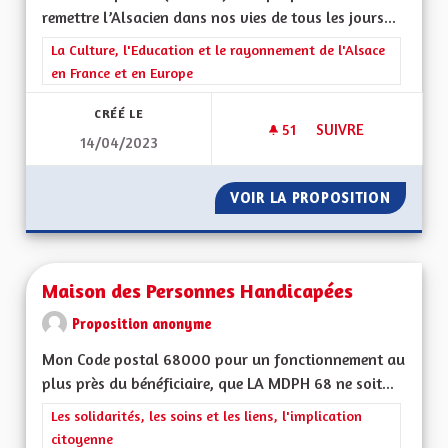
remettre l’Alsacien dans nos vies de tous les jours...
Filtrer les résultats de la catégorie : La Culture, l'Education e
La Culture, l'Education et le rayonnement de l'Alsace
en France et en Europe
CRÉÉ LE
51
51 ABONNÉS
SUIVRE
14/04/2023
SAUVER NOTRE LA
VOIR LA PROPOSITION
SAUVER
Maison des Personnes Handicapées
Proposition anonyme
Mon Code postal 68000 pour un fonctionnement au
plus près du bénéficiaire, que LA MDPH 68 ne soit...
Filtrer les résultats de la catégorie : Les solidarités, les soins e
Les solidarités, les soins et les liens, l'implication
citoyenne