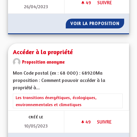
49
49 ABONNÉS
SUIVRE
26/04/2023
RENFORCEMENT DE L
VOIR LA PROPOSITION
RENFOR
Accéder à la propriété
Proposition anonyme
Mon Code postal (ex : 68 000) : 68920Ma
proposition : Comment pouvoir accéder à la
propriété à...
Filtrer les résultats de la catégorie : Les transitions énergéti
Les transitions énergétiques, écologiques,
environnementales et climatiques
CRÉÉ LE
49
49 ABONNÉS
SUIVRE
10/05/2023
ACCÉDER À LA PROP