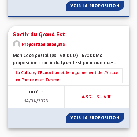
VOIR LA PROPOSITION
ACCÉDE
Sortir du Grand Est
Proposition anonyme
Mon Code postal (ex : 68 000) : 67000Ma
proposition : sortir du Grand Est pour avoir des...
Filtrer les résultats de la catégorie : La Culture, l'Education e
La Culture, l'Education et le rayonnement de l'Alsace
en France et en Europe
CRÉÉ LE
56
56 ABONNÉS
SUIVRE
14/04/2023
SORTIR DU GRAND 
VOIR LA PROPOSITION
SORTIR