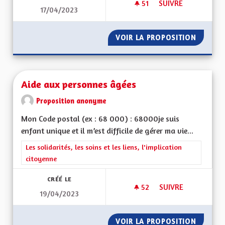
51
51 ABONNÉS
SUIVRE
17/04/2023
PISTES CYCLABLES
VOIR LA PROPOSITION
PISTES
Aide aux personnes âgées
Proposition anonyme
Mon Code postal (ex : 68 000) : 68000je suis
enfant unique et il m’est difficile de gérer ma vie...
Filtrer les résultats de la catégorie : Les solidarités, les soins e
Les solidarités, les soins et les liens, l'implication
citoyenne
CRÉÉ LE
52
52 ABONNÉS
SUIVRE
19/04/2023
AIDE AUX PERSONN
VOIR LA PROPOSITION
AIDE A