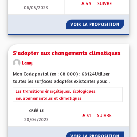
49
49 ABONNÉS
SUIVRE
06/05/2023
DÉFENDRE L' "ÂME" 
VOIR LA PROPOSITION
DÉFENDR
S'adapter aux changements climatiques
Lamy
Mon Code postal (ex : 68 000) : 68124Utiliser
toutes les surfaces adaptées existantes pour...
Filtrer les résultats de la catégorie : Les transitions énergéti
Les transitions énergétiques, écologiques,
environnementales et climatiques
CRÉÉ LE
51
51 ABONNÉS
SUIVRE
20/04/2023
S'ADAPTER AUX CH
VOIR LA PROPOSITION
S'ADAP