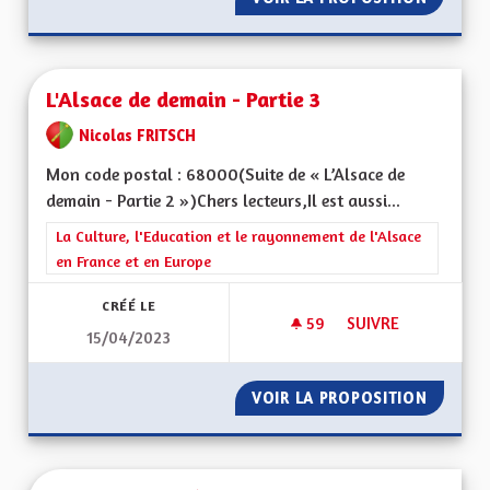
L'Alsace de demain - Partie 3
Nicolas FRITSCH
Mon code postal : 68000(Suite de « L’Alsace de
demain - Partie 2 »)Chers lecteurs,Il est aussi...
Filtrer les résultats de la catégorie : La Culture, l'Education e
La Culture, l'Education et le rayonnement de l'Alsace
en France et en Europe
CRÉÉ LE
59
59 ABONNÉS
SUIVRE
15/04/2023
L'ALSACE DE DEMAIN
VOIR LA PROPOSITION
L'ALSAC