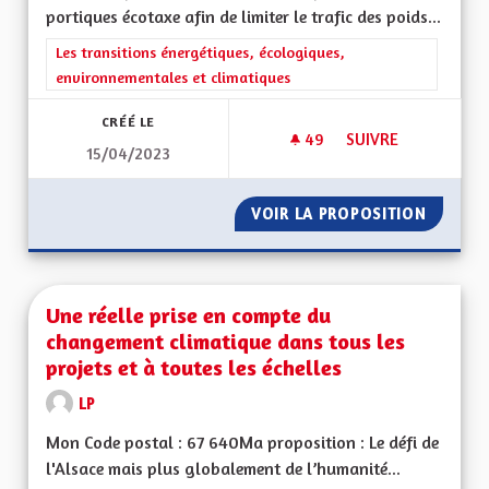
portiques écotaxe afin de limiter le trafic des poids...
Filtrer les résultats de la catégorie : Les transitions énergéti
Les transitions énergétiques, écologiques,
environnementales et climatiques
CRÉÉ LE
49
49 ABONNÉS
SUIVRE
15/04/2023
LIMITER LE TRAFIC 
VOIR LA PROPOSITION
LIMITER
Une réelle prise en compte du
changement climatique dans tous les
projets et à toutes les échelles
LP
Mon Code postal : 67 640Ma proposition : Le défi de
l'Alsace mais plus globalement de l’humanité...