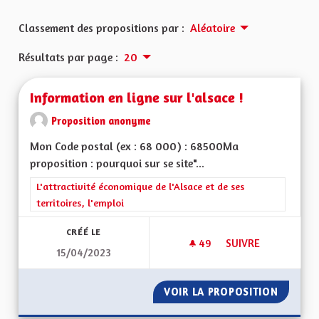
Classement des propositions par :
Aléatoire
Résultats par page :
20
Information en ligne sur l'alsace !
Proposition anonyme
Mon Code postal (ex : 68 000) : 68500Ma
proposition : pourquoi sur se site"...
Filtrer les résultats de la catégorie : L'attractivité économique 
L'attractivité économique de l'Alsace et de ses
territoires, l'emploi
CRÉÉ LE
49
49 ABONNÉS
SUIVRE
15/04/2023
INFORMATION EN LI
VOIR LA PROPOSITION
INFORMA