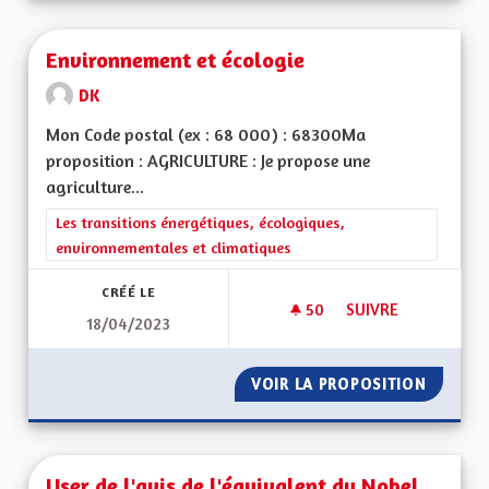
Environnement et écologie
DK
Mon Code postal (ex : 68 000) : 68300Ma
proposition : AGRICULTURE : Je propose une
agriculture...
Filtrer les résultats de la catégorie : Les transitions énergéti
Les transitions énergétiques, écologiques,
environnementales et climatiques
CRÉÉ LE
50
50 ABONNÉS
SUIVRE
18/04/2023
ENVIRONNEMENT E
VOIR LA PROPOSITION
ENVIRO
User de l'avis de l'équivalent du Nobel