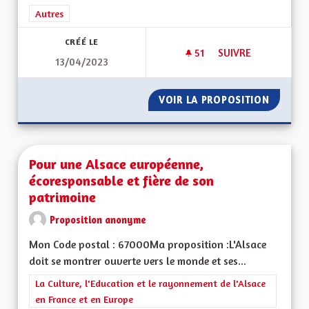
Filtrer les résultats de la catégorie : Autres
Autres
CRÉÉ LE
51
51 ABONNÉS
SUIVRE
13/04/2023
TOUS SIMPLEMENT 
VOIR LA PROPOSITION
TOUS S
Pour une Alsace européenne,
écoresponsable et fière de son
patrimoine
Proposition anonyme
Mon Code postal : 67000Ma proposition :L'Alsace
doit se montrer ouverte vers le monde et ses...
Filtrer les résultats de la catégorie : La Culture, l'Education e
La Culture, l'Education et le rayonnement de l'Alsace
en France et en Europe