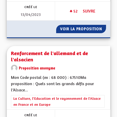
CRÉÉ LE
52
52 ABONNÉS
SUIVRE
13/04/2023
POUR UNE ALSACE 
VOIR LA PROPOSITION
POUR U
Renforcement de l'allemand et de
l'alsacien
Proposition anonyme
Mon Code postal (ex : 68 000) : 67510Ma
proposition : Quels sont les grands défis pour
l’Alsace...
Filtrer les résultats de la catégorie : La Culture, l'Education e
La Culture, l'Education et le rayonnement de l'Alsace
en France et en Europe
CRÉÉ LE