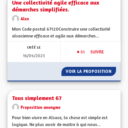
Une collectivité agile efficace aux
démarches simplifiées.
Alex
Mon Code postal 67120Construire une collectivité
alsacienne efficace et agile aux démarches...
CRÉÉ LE
51
51 ABONNÉS
SUIVRE
16/04/2023
UNE COLLECTIVITÉ 
VOIR LA PROPOSITION
UNE COL
Tous simplement 67
Proposition anonyme
Pour bien vivre en Alsace, la chose est simple est
logique. Ne plus avoir de maitre à qui nous...