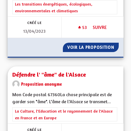
Filtrer les résultats de la catégorie : Les transitions énergéti
Les transitions énergétiques, écologiques,
environnementales et climatiques
CRÉÉ LE
53
53 ABONNÉS
SUIVRE
13/04/2023
UNE RÉELLE PRISE 
VOIR LA PROPOSITION
UNE RÉ
Défendre l' "âme" de l'Alsace
Proposition anonyme
Mon Code postal 67360La chose principale est de
garder son "âme". L'âme de l'Alsace se transmet...
Filtrer les résultats de la catégorie : La Culture, l'Education e
La Culture, l'Education et le rayonnement de l'Alsace
en France et en Europe
CRÉÉ LE