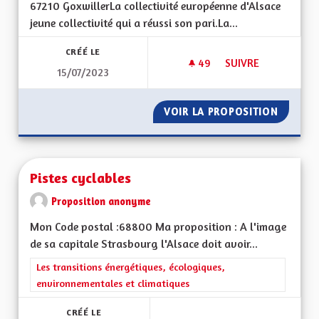
67210 GoxwillerLa collectivité européenne d'Alsace
jeune collectivité qui a réussi son pari.La...
CRÉÉ LE
49
49 ABONNÉS
SUIVRE
15/07/2023
POUR QUE L'ALSACE
VOIR LA PROPOSITION
POUR Q
Pistes cyclables
Proposition anonyme
Mon Code postal :68800 Ma proposition : A l'image
de sa capitale Strasbourg l'Alsace doit avoir...
Filtrer les résultats de la catégorie : Les transitions énergéti
Les transitions énergétiques, écologiques,
environnementales et climatiques
CRÉÉ LE