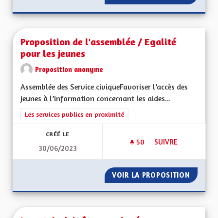
Proposition de l'assemblée / Egalité
pour les jeunes
Proposition anonyme
Assemblée des Service civiqueFavoriser l’accès des
jeunes à l’information concernant les aides...
Filtrer les résultats de la catégorie : Les services publics en pro
Les services publics en proximité
CRÉÉ LE
50
50 ABONNÉS
SUIVRE
30/06/2023
PROPOSITION DE L'
VOIR LA PROPOSITION
PROPOS