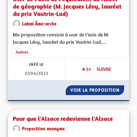
de géographie (M. Jacques Lévy, lauréat
du prix Vautrin-Lud)
Lakmi Âme-arche
Ma proposition consiste à user de l’avis de M.
Jacques Lévy, lauréat du prix Vautrin-Lud,...
Filtrer les résultats de la catégorie : Autres
Autres
CRÉÉ LE
51
51 ABONNÉS
SUIVRE
27/04/2023
USER DE L'AVIS DE
VOIR LA PROPOSITION
USER DE
Pour que l'Alsace redevienne l'Alsace
Proposition anonyme