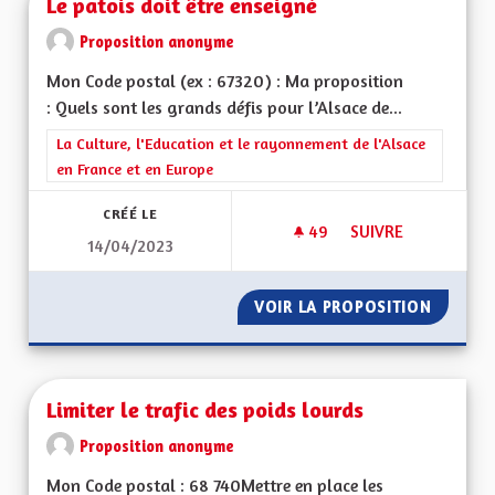
Le patois doit être enseigné
Proposition anonyme
Mon Code postal (ex : 67320) : Ma proposition
: Quels sont les grands défis pour l’Alsace de...
Filtrer les résultats de la catégorie : La Culture, l'Education e
La Culture, l'Education et le rayonnement de l'Alsace
en France et en Europe
CRÉÉ LE
49
49 ABONNÉS
SUIVRE
14/04/2023
LE PATOIS DOIT ÊT
VOIR LA PROPOSITION
LE PATO
Limiter le trafic des poids lourds
Proposition anonyme
Mon Code postal : 68 740Mettre en place les