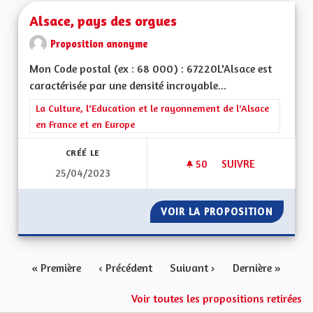
Alsace, pays des orgues
Proposition anonyme
Mon Code postal (ex : 68 000) : 67220L'Alsace est
caractérisée par une densité incroyable...
Filtrer les résultats de la catégorie : La Culture, l'Education e
La Culture, l'Education et le rayonnement de l'Alsace
en France et en Europe
CRÉÉ LE
50
50 ABONNÉS
SUIVRE
25/04/2023
ALSACE, PAYS DES 
VOIR LA PROPOSITION
ALSACE
« Première
‹ Précédent
Suivant ›
Dernière »
Voir toutes les propositions retirées