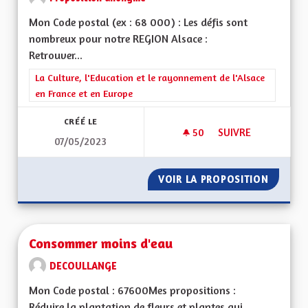
Mon Code postal (ex : 68 000) : Les défis sont
nombreux pour notre REGION Alsace :
Retrouver...
Filtrer les résultats de la catégorie : La Culture, l'Education e
La Culture, l'Education et le rayonnement de l'Alsace
en France et en Europe
CRÉÉ LE
50
50 ABONNÉS
SUIVRE
07/05/2023
ALSACE DU FUTUR
VOIR LA PROPOSITION
ALSACE
Consommer moins d'eau
DECOULLANGE
Mon Code postal : 67600Mes propositions :
Réduire la plantation de fleurs et plantes qui...