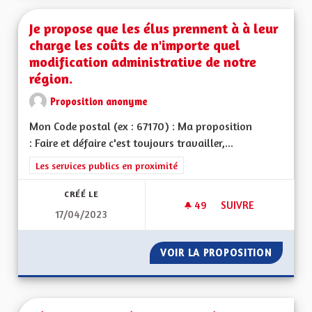
Je propose que les élus prennent à à leur
charge les coûts de n'importe quel
modification administrative de notre
région.
Proposition anonyme
Mon Code postal (ex : 67170) : Ma proposition
: Faire et défaire c'est toujours travailler,...
Filtrer les résultats de la catégorie : Les services publics en pro
Les services publics en proximité
CRÉÉ LE
49
49 ABONNÉS
SUIVRE
17/04/2023
JE PROPOSE QUE LE
VOIR LA PROPOSITION
JE PRO