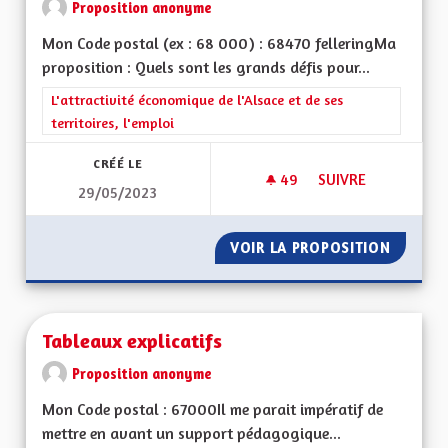
Proposition anonyme
Mon Code postal (ex : 68 000) : 68470 felleringMa
proposition : Quels sont les grands défis pour...
Filtrer les résultats de la catégorie : L'attractivité économique 
L'attractivité économique de l'Alsace et de ses
territoires, l'emploi
CRÉÉ LE
49
49 ABONNÉS
SUIVRE
29/05/2023
AUTORISER À NOUV
VOIR LA PROPOSITION
AUTORI
Tableaux explicatifs
Proposition anonyme
Mon Code postal : 67000Il me parait impératif de
mettre en avant un support pédagogique...