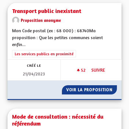
Transport public inexistant
Proposition anonyme
Mon Code postal (ex : 68 000) : 68740Ma
proposition : Que les petites communes soient
enfin...
Filtrer les résultats de la catégorie : Les services publics en pro
Les services publics en proximité
CRÉÉ LE
52
52 ABONNÉS
SUIVRE
21/04/2023
TRANSPORT PUBLIC 
VOIR LA PROPOSITION
TRANSP
Mode de consultation : nécessité du
référendum