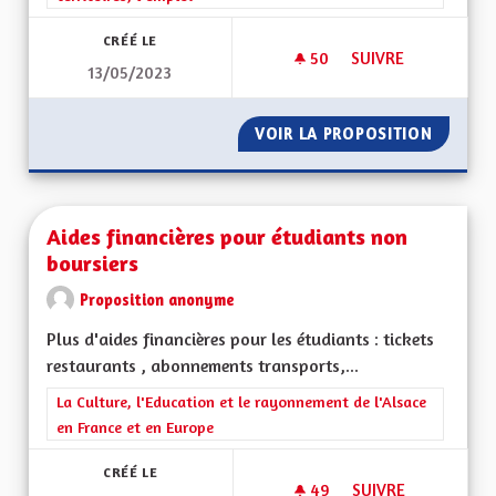
CRÉÉ LE
50
50 ABONNÉS
SUIVRE
13/05/2023
ECONOMIE LOCALE
VOIR LA PROPOSITION
ECONOM
Aides financières pour étudiants non
boursiers
Proposition anonyme
Plus d'aides financières pour les étudiants : tickets
restaurants , abonnements transports,...
Filtrer les résultats de la catégorie : La Culture, l'Education e
La Culture, l'Education et le rayonnement de l'Alsace
en France et en Europe
CRÉÉ LE
49
49 ABONNÉS
SUIVRE