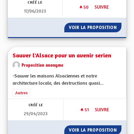
CRÉÉ LE
50
50 ABONNÉS
SUIVRE
17/06/2023
RÉTABLIR LA VITES
VOIR LA PROPOSITION
RÉTABL
Sauver l'Alsace pour un avenir serien
Proposition anonyme
-Sauver les maisons Alsaciennes et notre
architecture locale, des destructions quasi...
Filtrer les résultats de la catégorie : Autres
Autres
CRÉÉ LE
51
51 ABONNÉS
SUIVRE
29/04/2023
SAUVER L'ALSACE P
VOIR LA PROPOSITION
SAUVER