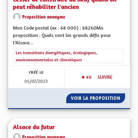
peut réhabiliter l'ancien
Proposition anonyme
Mon Code postal (ex : 68 000) : 68260Ma
proposition : Quels sont les grands défis pour
l’Alsace...
Filtrer les résultats de la catégorie : Les transitions énergéti
Les transitions énergétiques, écologiques,
environnementales et climatiques
CRÉÉ LE
49
49 ABONNÉS
SUIVRE
05/07/2023
CESSER DE CONSTRU
VOIR LA PROPOSITION
CESSER
Alsace du futur
Proposition anonyme