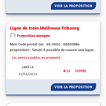
VOIR LA PROPOSITION
L’HIST
Ligne de train Mulhouse Fribourg
Proposition anonyme
Mon Code postal (ex : 68 000) : 68800Ma
proposition : Serait-il possible de rouvrir une ligne...
Filtrer les résultats de la catégorie : Les services publics en pro
Les services publics en proximité
CRÉÉ LE
52
52 ABONNÉS
SUIVRE
13/04/2023
LIGNE DE TRAIN M
VOIR LA PROPOSITION
LIGNE 