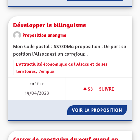
Développer le bilinguisme
Proposition anonyme
Mon Code postal : 68730Ma proposition : De part sa
position l'Alsace est un carrefour...
Filtrer les résultats de la catégorie : L'attractivité économique 
L'attractivité économique de l'Alsace et de ses
territoires, l'emploi
CRÉÉ LE
53
53 ABONNÉS
SUIVRE
14/04/2023
DÉVELOPPER LE BIL
VOIR LA PROPOSITION
DÉVELO
Cesser de construire du neuf quand on