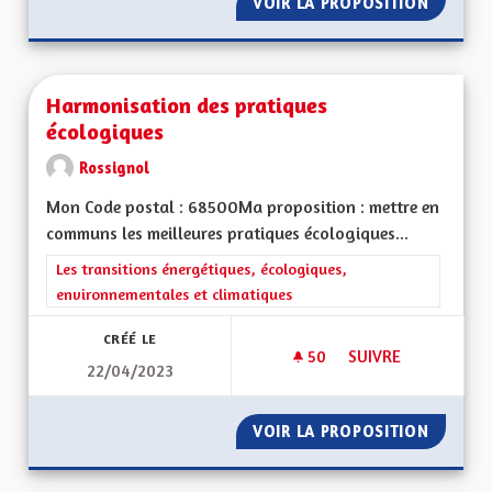
VOIR LA PROPOSITION
ROTT U
Harmonisation des pratiques
écologiques
Rossignol
Mon Code postal : 68500Ma proposition : mettre en
communs les meilleures pratiques écologiques...
Filtrer les résultats de la catégorie : Les transitions énergéti
Les transitions énergétiques, écologiques,
environnementales et climatiques
CRÉÉ LE
50
50 ABONNÉS
SUIVRE
22/04/2023
HARMONISATION DE
VOIR LA PROPOSITION
HARMON