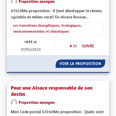
Proposition anonyme
67320Ma proposition : il faut développer le réseau
cyclable en milieu rural! En Alsace Bossue...
Filtrer les résultats de la catégorie : Les transitions énergéti
Les transitions énergétiques, écologiques,
environnementales et climatiques
CRÉÉ LE
51
51 ABONNÉS
SUIVRE
27/04/2023
PISTES CYCLABLE
VOIR LA PROPOSITION
PISTES 
Pour une Alsace responsable de son
destin
Proposition anonyme
Mon Code postal 67240Ma proposition : Quels sont