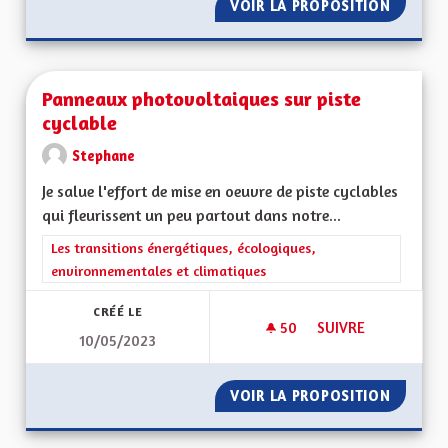
VOIR LA PROPOSITION
ALSACE
Panneaux photovoltaiques sur piste
cyclable
Stephane
Je salue l'effort de mise en oeuvre de piste cyclables
qui fleurissent un peu partout dans notre...
Filtrer les résultats de la catégorie : Les transitions énergéti
Les transitions énergétiques, écologiques,
environnementales et climatiques
CRÉÉ LE
50
50 ABONNÉS
SUIVRE
10/05/2023
PANNEAUX PHOTOVO
VOIR LA PROPOSITION
PANNEA