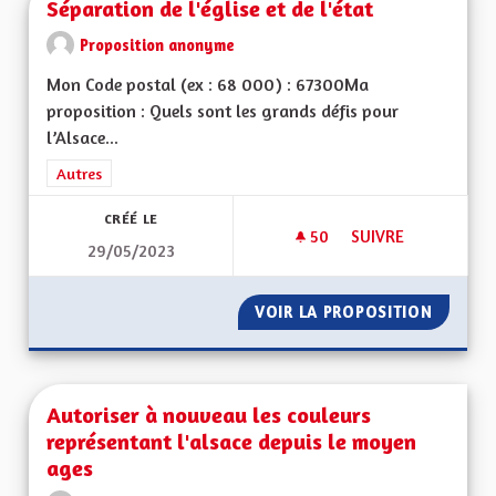
Séparation de l'église et de l'état
Proposition anonyme
Mon Code postal (ex : 68 000) : 67300Ma
proposition : Quels sont les grands défis pour
l’Alsace...
Filtrer les résultats de la catégorie : Autres
Autres
CRÉÉ LE
50
50 ABONNÉS
SUIVRE
29/05/2023
SÉPARATION DE L'ÉG
VOIR LA PROPOSITION
SÉPARAT
Autoriser à nouveau les couleurs
représentant l'alsace depuis le moyen
ages