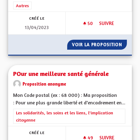
Filtrer les résultats de la catégorie : Autres
Autres
CRÉÉ LE
50
50 ABONNÉS
SUIVRE
13/04/2023
TABLEAUX EXPLICAT
VOIR LA PROPOSITION
TABLEA
POur une meilleure santé générale
Proposition anonyme
Mon Code postal (ex : 68 000) : Ma proposition
: Pour une plus grande liberté et d'encadrement en...
Filtrer les résultats de la catégorie : Les solidarités, les soins e
Les solidarités, les soins et les liens, l'implication
citoyenne
CRÉÉ LE
49
49 ABONNÉS
SUIVRE