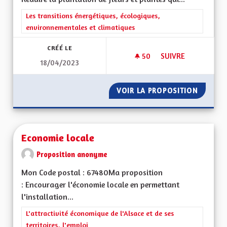
Filtrer les résultats de la catégorie : Les transitions énergéti
Les transitions énergétiques, écologiques,
environnementales et climatiques
CRÉÉ LE
50
50 ABONNÉS
SUIVRE
18/04/2023
CONSOMMER MOINS
VOIR LA PROPOSITION
CONSOM
Economie locale
Proposition anonyme
Mon Code postal : 67480Ma proposition
: Encourager l'économie locale en permettant
l'installation...
Filtrer les résultats de la catégorie : L'attractivité économique 
L'attractivité économique de l'Alsace et de ses
territoires, l'emploi