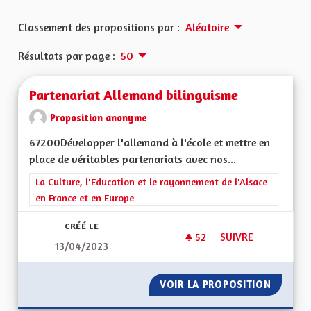
Classement des propositions par :
Aléatoire
Résultats par page :
50
Partenariat Allemand bilinguisme
Proposition anonyme
67200Développer l'allemand à l'école et mettre en
place de véritables partenariats avec nos...
Filtrer les résultats de la catégorie : La Culture, l'Education e
La Culture, l'Education et le rayonnement de l'Alsace
en France et en Europe
CRÉÉ LE
52
52 ABONNÉS
SUIVRE
13/04/2023
PARTENARIAT ALLE
VOIR LA PROPOSITION
PARTEN