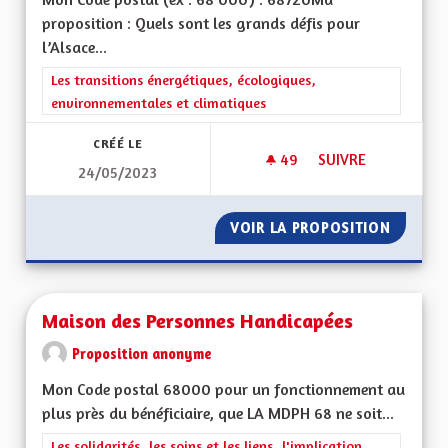
proposition : Quels sont les grands défis pour
l’Alsace...
Filtrer les résultats de la catégorie : Les transitions énergéti
Les transitions énergétiques, écologiques,
environnementales et climatiques
CRÉÉ LE
49
49 ABONNÉS
SUIVRE
24/05/2023
TRANSPORTS COLLE
VOIR LA PROPOSITION
TRANSP
Maison des Personnes Handicapées
Proposition anonyme
Mon Code postal 68000 pour un fonctionnement au
plus près du bénéficiaire, que LA MDPH 68 ne soit...
Filtrer les résultats de la catégorie : Les solidarités, les soins e
Les solidarités, les soins et les liens, l'implication