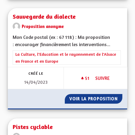
Sauvegarde du dialecte
Proposition anonyme
Mon Code postal (ex : 67 118) : Ma proposition
: encourager financièrement les interventions...
Filtrer les résultats de la catégorie : La Culture, l'Education e
La Culture, l'Education et le rayonnement de l'Alsace
en France et en Europe
CRÉÉ LE
51
51 ABONNÉS
SUIVRE
14/04/2023
SAUVEGARDE DU DI
VOIR LA PROPOSITION
SAUVEG
Pistes cyclable