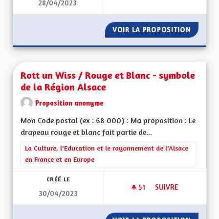
28/04/2023
POUR UNE MEILLEU
VOIR LA PROPOSITION
POUR U
Rott un Wiss / Rouge et Blanc - symbole
de la Région Alsace
Proposition anonyme
Mon Code postal (ex : 68 000) : Ma proposition : Le
drapeau rouge et blanc fait partie de...
Filtrer les résultats de la catégorie : La Culture, l'Education e
La Culture, l'Education et le rayonnement de l'Alsace
en France et en Europe
CRÉÉ LE
51
51 ABONNÉS
SUIVRE
30/04/2023
ROTT UN WISS / RO