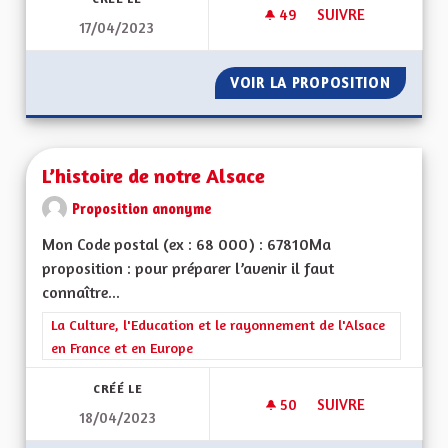
49
49 ABONNÉS
SUIVRE
17/04/2023
ACCOMPAGNEMENT A
VOIR LA PROPOSITION
ACCOMP
L’histoire de notre Alsace
Proposition anonyme
Mon Code postal (ex : 68 000) : 67810Ma
proposition : pour préparer l’avenir il faut
connaître...
Filtrer les résultats de la catégorie : La Culture, l'Education e
La Culture, l'Education et le rayonnement de l'Alsace
en France et en Europe
CRÉÉ LE
50
50 ABONNÉS
SUIVRE
18/04/2023
L’HISTOIRE DE NOT