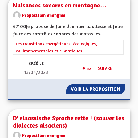
Nuisances sonores en montagne…
Proposition anonyme
67100Je propose de faire diminuer la vitesse et faire
faire des contrôles sonores des motos les...
Filtrer les résultats de la catégorie : Les transitions énergéti
Les transitions énergétiques, écologiques,
environnementales et climatiques
CRÉÉ LE
52
52 ABONNÉS
SUIVRE
13/04/2023
NUISANCES SONOR
VOIR LA PROPOSITION
NUISAN
D' elsassische Sproche rette ! (sauver les
dialectes alsaciens)
Proposition anonyme