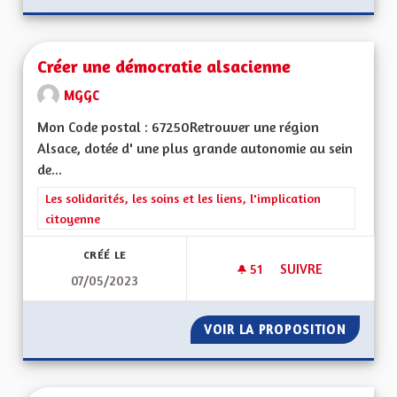
Créer une démocratie alsacienne
MGGC
Mon Code postal : 67250Retrouver une région
Alsace, dotée d' une plus grande autonomie au sein
de...
Filtrer les résultats de la catégorie : Les solidarités, les soins e
Les solidarités, les soins et les liens, l'implication
citoyenne
CRÉÉ LE
51
51 ABONNÉS
SUIVRE
07/05/2023
CRÉER UNE DÉMOCR
VOIR LA PROPOSITION
CRÉER 