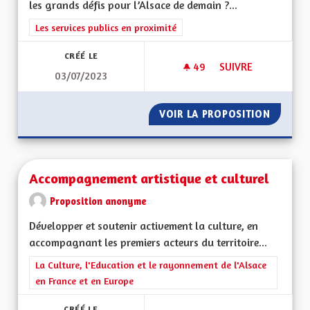
les grands défis pour l’Alsace de demain ?...
Filtrer les résultats de la catégorie : Les services publics en pro
Les services publics en proximité
CRÉÉ LE
49
49 ABONNÉS
SUIVRE
03/07/2023
POUR UNE ALSACE 
VOIR LA PROPOSITION
POUR U
Accompagnement artistique et culturel
Proposition anonyme
Développer et soutenir activement la culture, en
accompagnant les premiers acteurs du territoire...
Filtrer les résultats de la catégorie : La Culture, l'Education e
La Culture, l'Education et le rayonnement de l'Alsace
en France et en Europe
CRÉÉ LE