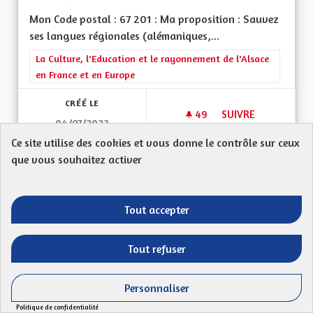
Mon Code postal : 67 201 : Ma proposition : Sauvez
ses langues régionales (alémaniques,...
Filtrer les résultats de la catégorie : La Culture, l'Education e
La Culture, l'Education et le rayonnement de l'Alsace
en France et en Europe
CRÉÉ LE
49
49 ABONNÉS
SUIVRE
04/07/2023
D' ELSASSISCHE SP
Ce site utilise des cookies et vous donne le contrôle sur ceux
que vous souhaitez activer
VOIR LA PROPOSITION
D' ELSA
Tout accepter
Indépendance énergétique
Tout refuser
Patrick
Mon Code postal (ex : 68 000) : Ma proposition : La
Personnaliser
consommation d' électricité en Alsace est...
Politique de confidentialité