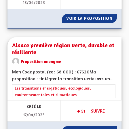
18/04/2023
TRANSITION AGRIC
VOIR LA PROPOSITION
TRANSI
Alsace première région verte, durable et
résiliente
Proposition anonyme
Mon Code postal (ex : 68 000) : 67620Ma
proposition : -intégrer la transition verte vers un...
Filtrer les résultats de la catégorie : Les transitions énergéti
Les transitions énergétiques, écologiques,
environnementales et climatiques
CRÉÉ LE
51
51 ABONNÉS
SUIVRE
17/04/2023
ALSACE PREMIÈRE R