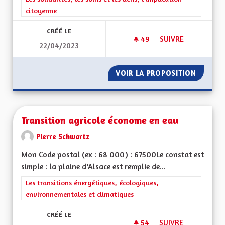
citoyenne
CRÉÉ LE
49
49 ABONNÉS
SUIVRE
22/04/2023
MAISON DES PERSO
VOIR LA PROPOSITION
MAISON
Transition agricole économe en eau
Pierre Schwartz
Mon Code postal (ex : 68 000) : 67500Le constat est
simple : la plaine d'Alsace est remplie de...
Filtrer les résultats de la catégorie : Les transitions énergéti
Les transitions énergétiques, écologiques,
environnementales et climatiques
CRÉÉ LE
54
54 ABONNÉS
SUIVRE