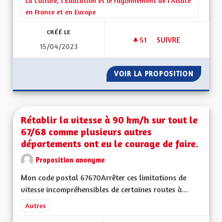
Filtrer les résultats de la catégorie : La Culture, l'Education e
La Culture, l'Education et le rayonnement de l'Alsace
en France et en Europe
CRÉÉ LE
51
51 ABONNÉS
SUIVRE
15/04/2023
CRÉER UNE APPLICA
VOIR LA PROPOSITION
CRÉER 
Rétablir la vitesse à 90 km/h sur tout le
67/68 comme plusieurs autres
départements ont eu le courage de faire.
Proposition anonyme
Mon code postal 67670Arrêter ces limitations de
vitesse incompréhensibles de certaines routes à...
Filtrer les résultats de la catégorie : Autres
Autres