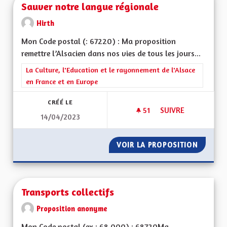
Sauver notre langue régionale
Hirth
Mon Code postal (: 67220) : Ma proposition
remettre l’Alsacien dans nos vies de tous les jours...
Filtrer les résultats de la catégorie : La Culture, l'Education e
La Culture, l'Education et le rayonnement de l'Alsace
en France et en Europe
CRÉÉ LE
51
51 ABONNÉS
SUIVRE
14/04/2023
SAUVER NOTRE LA
VOIR LA PROPOSITION
SAUVER
Transports collectifs
Proposition anonyme
Mon Code postal (ex : 68 000) : 68720Ma