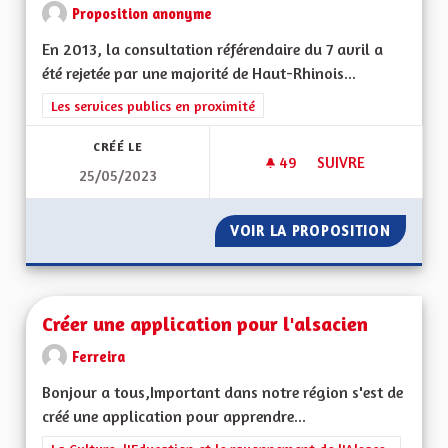
Proposition anonyme
En 2013, la consultation référendaire du 7 avril a
été rejetée par une majorité de Haut-Rhinois...
Filtrer les résultats de la catégorie : Les services publics en pro
Les services publics en proximité
CRÉÉ LE
49
49 ABONNÉS
SUIVRE
25/05/2023
MODE DE CONSULTA
VOIR LA PROPOSITION
MODE D
Créer une application pour l'alsacien
Ferreira
Bonjour a tous,Important dans notre région s'est de
créé une application pour apprendre...