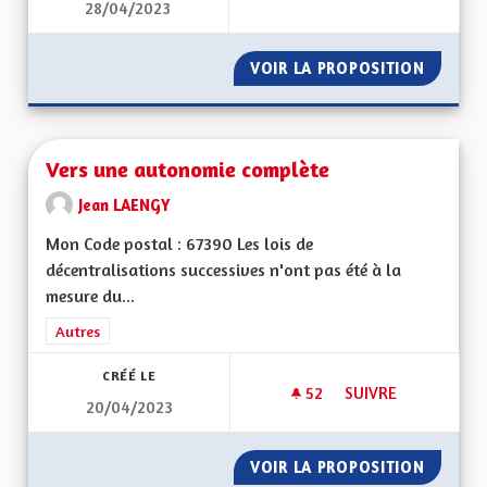
28/04/2023
AIDES FINANCIÈRE
VOIR LA PROPOSITION
AIDES 
Vers une autonomie complète
Jean LAENGY
Mon Code postal : 67390 Les lois de
décentralisations successives n'ont pas été à la
mesure du...
Filtrer les résultats de la catégorie : Autres
Autres
CRÉÉ LE
52
52 ABONNÉS
SUIVRE
20/04/2023
VERS UNE AUTONO
VOIR LA PROPOSITION
VERS U