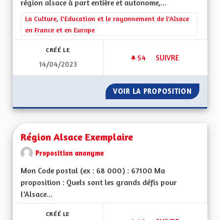
région alsace à part entière et autonome,...
Filtrer les résultats de la catégorie : La Culture, l'Education e
La Culture, l'Education et le rayonnement de l'Alsace
en France et en Europe
CRÉÉ LE
54
54 ABONNÉS
SUIVRE
14/04/2023
RÉGION AUTONOME
VOIR LA PROPOSITION
RÉGION
Région Alsace Exemplaire
Proposition anonyme
Mon Code postal (ex : 68 000) : 67100 Ma
proposition : Quels sont les grands défis pour
l’Alsace...
CRÉÉ LE