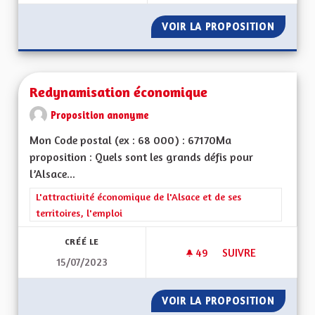
VOIR LA PROPOSITION
REFAIS
Redynamisation économique
Proposition anonyme
Mon Code postal (ex : 68 000) : 67170Ma
proposition : Quels sont les grands défis pour
l’Alsace...
Filtrer les résultats de la catégorie : L'attractivité économique 
L'attractivité économique de l'Alsace et de ses
territoires, l'emploi
CRÉÉ LE
49
49 ABONNÉS
SUIVRE
15/07/2023
REDYNAMISATION 
VOIR LA PROPOSITION
REDYNA