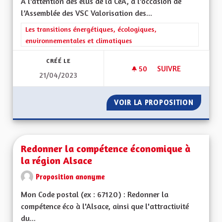
A l’attention des élus de la CeA, à l’occasion de
l’Assemblée des VSC Valorisation des...
Filtrer les résultats de la catégorie : Les transitions énergéti
Les transitions énergétiques, écologiques,
environnementales et climatiques
CRÉÉ LE
50
50 ABONNÉS
SUIVRE
21/04/2023
RÉDUCTION DES DÉC
VOIR LA PROPOSITION
RÉDUCT
Redonner la compétence économique à
la région Alsace
Proposition anonyme
Mon Code postal (ex : 67120) : Redonner la
compétence éco à l'Alsace, ainsi que l'attractivité
du...