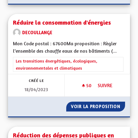
Réduire la consommation d'énergies
DECOULLANGE
Mon Code postal : 67600Ma proposition : Règler
l'ensemble des chauffe eaux de nos bâtiments (...
Filtrer les résultats de la catégorie : Les transitions énergéti
Les transitions énergétiques, écologiques,
environnementales et climatiques
CRÉÉ LE
50
50 ABONNÉS
SUIVRE
18/04/2023
RÉDUIRE LA CONSO
VOIR LA PROPOSITION
RÉDUIR
Réduction des dépenses publiques en