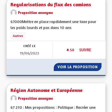
Regularisations du flux des camions
Proposition anonyme
67000Mettre en place rapdidement une taxe pour
les poids lourds et pas dans 10 ans
Filtrer les résultats de la catégorie : Autres
Autres
CRÉÉ LE
50
50 ABONNÉS
SUIVRE
19/06/2023
REGULARISATIONS 
VOIR LA PROPOSITION
REGULA
Région Autonome et Européenne
Proposition anonyme
67 210 : Mes propositions : Politique : Recréer une