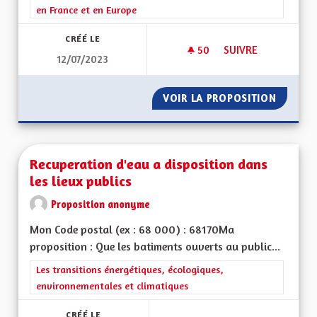
en France et en Europe
CRÉÉ LE
50
50 ABONNÉS
SUIVRE
12/07/2023
REDEVENIR UNE RÉ
VOIR LA PROPOSITION
REDEVE
Recuperation d'eau a disposition dans
les lieux publics
Proposition anonyme
Mon Code postal (ex : 68 000) : 68170Ma
proposition : Que les batiments ouverts au public...
Filtrer les résultats de la catégorie : Les transitions énergéti
Les transitions énergétiques, écologiques,
environnementales et climatiques
CRÉÉ LE