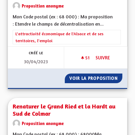
Proposition anonyme
Mon Code postal (ex : 68 000) : Ma proposition
: Etendre le champs de décentralisation en...
Filtrer les résultats de la catégorie : L'attractivité économique 
L'attractivité économique de l'Alsace et de ses
territoires, l'emploi
CRÉÉ LE
51
51 ABONNÉS
SUIVRE
30/04/2023
RENDRE L’ALSACE C
VOIR LA PROPOSITION
RENDRE 
Renaturer le Grand Ried et la Hardt au
Sud de Colmar
Proposition anonyme
Mon Code postal (ex : 68 000) : 68000Ma