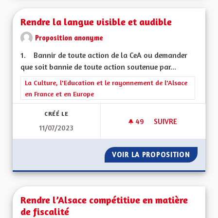
Rendre la langue visible et audible
Proposition anonyme
1. Bannir de toute action de la CeA ou demander
que soit bannie de toute action soutenue par...
Filtrer les résultats de la catégorie : La Culture, l'Education e
La Culture, l'Education et le rayonnement de l'Alsace
en France et en Europe
CRÉÉ LE
49
49 ABONNÉS
SUIVRE
11/07/2023
RENDRE LA LANGUE 
VOIR LA PROPOSITION
RENDRE
Rendre l’Alsace compétitive en matière
de fiscalité