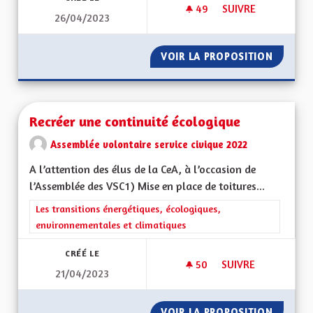
49
49 ABONNÉS
SUIVRE
26/04/2023
RECUPERATION D'EA
VOIR LA PROPOSITION
RECUPE
Recréer une continuité écologique
Assemblée volontaire service civique 2022
A l’attention des élus de la CeA, à l’occasion de
l’Assemblée des VSC1) Mise en place de toitures...
Filtrer les résultats de la catégorie : Les transitions énergéti
Les transitions énergétiques, écologiques,
environnementales et climatiques
CRÉÉ LE
50
50 ABONNÉS
SUIVRE
21/04/2023
RECRÉER UNE CONT
VOIR LA PROPOSITION
RECRÉE