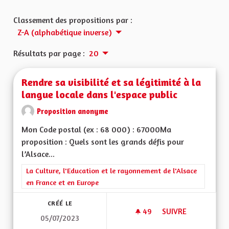
Classement des propositions par :
Z-A (alphabétique inverse)
Résultats par page :
20
Rendre sa visibilité et sa légitimité à la
langue locale dans l'espace public
Proposition anonyme
Mon Code postal (ex : 68 000) : 67000Ma
proposition : Quels sont les grands défis pour
l’Alsace...
Filtrer les résultats de la catégorie : La Culture, l'Education e
La Culture, l'Education et le rayonnement de l'Alsace
en France et en Europe
CRÉÉ LE
49
49 ABONNÉS
SUIVRE
05/07/2023
RENDRE SA VISIBILI