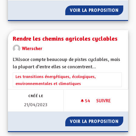
VOIR LA PROPOSITION
RENDRE 
Rendre les chemins agricoles cyclables
Wierscher
L'Alsace compte beaucoup de pistes cyclables, mais
la plupart d'entre elles se concentrent...
Filtrer les résultats de la catégorie : Les transitions énergéti
Les transitions énergétiques, écologiques,
environnementales et climatiques
CRÉÉ LE
54
54 ABONNÉS
SUIVRE
21/04/2023
RENDRE LES CHEMI
VOIR LA PROPOSITION
RENDRE