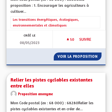
proposition : 1. Encourager les agriculteurs à
cultiver...
Filtrer les résultats de la catégorie : Les transitions énergéti
Les transitions énergétiques, écologiques,
environnementales et climatiques
CRÉÉ LE
50
50 ABONNÉS
SUIVRE
08/05/2023
RENATURER LE GRA
VOIR LA PROPOSITION
RENATU
Relier les pistes cyclables existantes
entre elles
Proposition anonyme
Mon Code postal (ex : 68 000) : 68280Relier les
pistes cyclables existantes et en créer de...