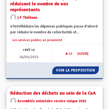
réduisant le nombre de nos
représentants
J-F Thiébaux
67600Réduire les dépenses publiques passe d'abord
par réduire le nombre de collectivités et...
Filtrer les résultats de la catégorie : Les services publics en pro
Les services publics en proximité
CRÉÉ LE
51
51 ABONNÉS
SUIVRE
28/04/2023
RÉDUCTION DES DÉ
VOIR LA PROPOSITION
RÉDUCT
Réduction des déchets au sein de la CeA
Assemblée volontaire service civique 2022