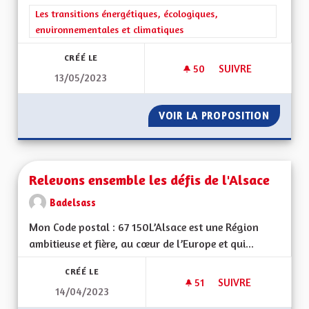
Filtrer les résultats de la catégorie : Les transitions énergéti
Les transitions énergétiques, écologiques,
environnementales et climatiques
CRÉÉ LE
50
50 ABONNÉS
SUIVRE
13/05/2023
RELIER LES PISTES 
VOIR LA PROPOSITION
RELIER 
Relevons ensemble les défis de l'Alsace
Badelsass
Mon Code postal : 67 150L’Alsace est une Région
ambitieuse et fière, au cœur de l’Europe et qui...
CRÉÉ LE
51
51 ABONNÉS
SUIVRE
14/04/2023
RELEVONS ENSEMBLE