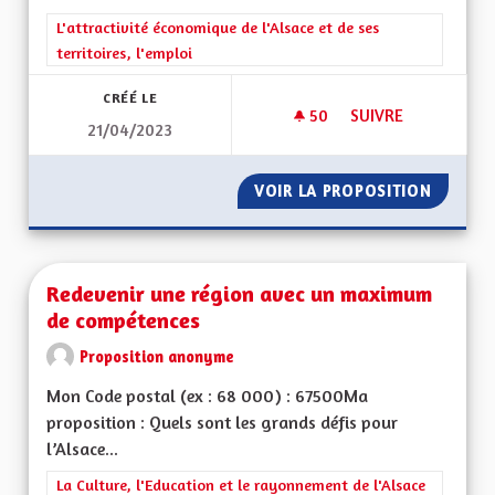
Filtrer les résultats de la catégorie : L'attractivité économique 
L'attractivité économique de l'Alsace et de ses
territoires, l'emploi
CRÉÉ LE
50
50 ABONNÉS
SUIVRE
21/04/2023
REDONNER LA COMP
VOIR LA PROPOSITION
REDONN
Redevenir une région avec un maximum
de compétences
Proposition anonyme
Mon Code postal (ex : 68 000) : 67500Ma
proposition : Quels sont les grands défis pour
l’Alsace...
Filtrer les résultats de la catégorie : La Culture, l'Education e
La Culture, l'Education et le rayonnement de l'Alsace