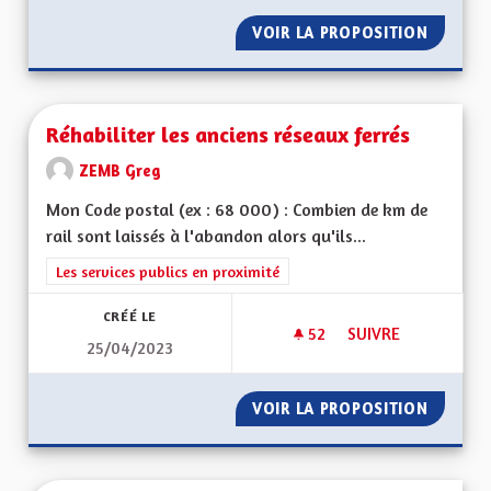
VOIR LA PROPOSITION
RELEVO
Réhabiliter les anciens réseaux ferrés
ZEMB Greg
Mon Code postal (ex : 68 000) : Combien de km de
rail sont laissés à l'abandon alors qu'ils...
Filtrer les résultats de la catégorie : Les services publics en pro
Les services publics en proximité
CRÉÉ LE
52
52 ABONNÉS
SUIVRE
25/04/2023
RÉHABILITER LES A
VOIR LA PROPOSITION
RÉHABI