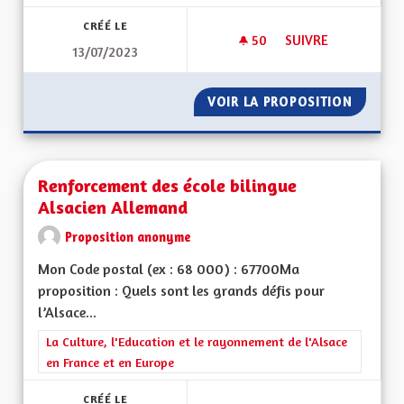
CRÉÉ LE
50
50 ABONNÉS
SUIVRE
13/07/2023
RÉNOVATION ET IS
VOIR LA PROPOSITION
RÉNOVA
Renforcement des école bilingue
Alsacien Allemand
Proposition anonyme
Mon Code postal (ex : 68 000) : 67700Ma
proposition : Quels sont les grands défis pour
l’Alsace...
Filtrer les résultats de la catégorie : La Culture, l'Education e
La Culture, l'Education et le rayonnement de l'Alsace
en France et en Europe
CRÉÉ LE