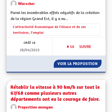
Wierscher
Parmi les inombrables effets négatifs de la création
de la région Grand Est, il y a eu...
Filtrer les résultats de la catégorie : L'attractivité économique 
L'attractivité économique de l'Alsace et de ses
territoires, l'emploi
CRÉÉ LE
50
50 ABONNÉS
SUIVRE
28/04/2023
RÉTABLIR LES ZONE
VOIR LA PROPOSITION
RÉTABL
Rétablir la vitesse à 90 km/h sur tout le
67/68 comme plusieurs autres
départements ont eu le courage de faire.
Proposition anonyme