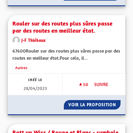
Rouler sur des routes plus sûres passe
par des routes en meilleur état.
J-F Thiébaux
67600Rouler sur des routes plus sûres passe par des
routes en meilleur état.Pour cela, il...
Filtrer les résultats de la catégorie : Autres
Autres
CRÉÉ LE
50
50 ABONNÉS
SUIVRE
28/04/2023
ROULER SUR DES RO
VOIR LA PROPOSITION
ROULER
Rott un Wiss / Rouge et Blanc - symbole