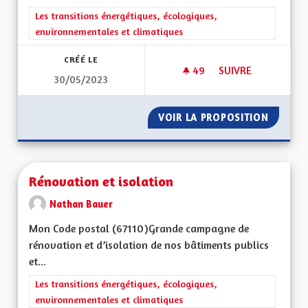
Filtrer les résultats de la catégorie : Les transitions énergéti
Les transitions énergétiques, écologiques,
environnementales et climatiques
CRÉÉ LE
49
49 ABONNÉS
SUIVRE
30/05/2023
RÉOUVERTURE DE L
VOIR LA PROPOSITION
RÉOUVE
Rénovation et isolation
Nathan Bauer
Mon Code postal (67110)Grande campagne de
rénovation et d’isolation de nos bâtiments publics
et...
Filtrer les résultats de la catégorie : Les transitions énergéti
Les transitions énergétiques, écologiques,
environnementales et climatiques