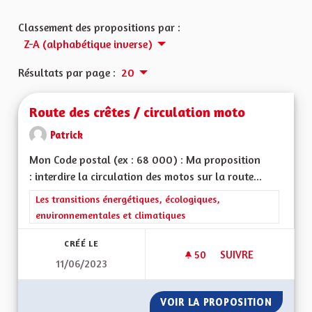
Classement des propositions par :
Z-A (alphabétique inverse)
Résultats par page :
20
Route des crêtes / circulation moto
Patrick
Mon Code postal (ex : 68 000) : Ma proposition
: interdire la circulation des motos sur la route...
Filtrer les résultats de la catégorie : Les transitions énergéti
Les transitions énergétiques, écologiques,
environnementales et climatiques
CRÉÉ LE
50
50 ABONNÉS
SUIVRE
11/06/2023
ROUTE DES CRÊTES
VOIR LA PROPOSITION
ROUTE 