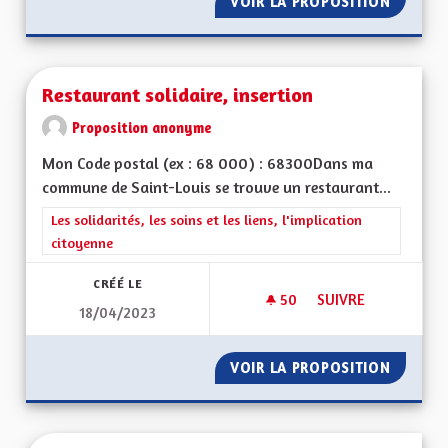
VOIR LA PROPOSITION
RESTER
Restaurant solidaire, insertion
Proposition anonyme
Mon Code postal (ex : 68 000) : 68300Dans ma
commune de Saint-Louis se trouve un restaurant...
Filtrer les résultats de la catégorie : Les solidarités, les soins e
Les solidarités, les soins et les liens, l'implication
citoyenne
CRÉÉ LE
50
50 ABONNÉS
SUIVRE
18/04/2023
RESTAURANT SOLIDA
VOIR LA PROPOSITION
RESTAU