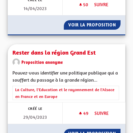
50
50 ABONNÉS
SUIVRE
14/04/2023
RESTONS DANS GRA
VOIR LA PROPOSITION
RESTON
Rester dans la région Grand Est
Proposition anonyme
Pouvez-vous identifier une politique publique qui a
souffert du passage à la grande région...
Filtrer les résultats de la catégorie : La Culture, l'Education e
La Culture, l'Education et le rayonnement de l'Alsace
en France et en Europe
CRÉÉ LE
49
49 ABONNÉS
SUIVRE
29/04/2023
RESTER DANS LA R