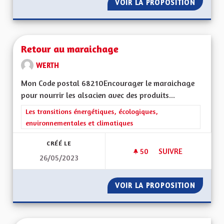
VOIR LA PROPOSITION
RETOUR
Retour au maraichage
WERTH
Mon Code postal 68210Encourager le maraichage
pour nourrir les alsacien avec des produits...
Filtrer les résultats de la catégorie : Les transitions énergéti
Les transitions énergétiques, écologiques,
environnementales et climatiques
CRÉÉ LE
50
50 ABONNÉS
SUIVRE
26/05/2023
RETOUR AU MARAI
VOIR LA PROPOSITION
RETOUR