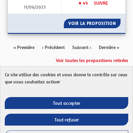
49
49 ABONNÉS
SUIVRE
11/06/2023
RENFORCEMENT DES
VOIR LA PROPOSITION
RENFOR
« Première
‹ Précédent
Suivant ›
Dernière »
Voir toutes les propositions retirées
Ce site utilise des cookies et vous donne le contrôle sur ceux
Protection des Données
Charte de contribution
que vous souhaitez activer
Mentions légales
FAQ
CGU
Droit d’interpellation citoyenne : comment ça marche ?
Télécharger les fichiers Open Data
Tout accepter
Entre vos mains - Collectivité européenne 
Entre vos mains - Collectivité euro
Entre vos mains - Collectivité
Entre vos mains - Collect
Tout refuser
Site réalisé par
Open Source Politics
grâce au
logiciel libre
(Lien externe)
Decidim
.