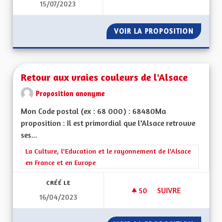
15/07/2023
RETOUR DE LA RÉGI
VOIR LA PROPOSITION
RETOUR
Retour aux vraies couleurs de l'Alsace
Proposition anonyme
Mon Code postal (ex : 68 000) : 68480Ma
proposition : Il est primordial que l'Alsace retrouve
ses...
Filtrer les résultats de la catégorie : La Culture, l'Education e
La Culture, l'Education et le rayonnement de l'Alsace
en France et en Europe
CRÉÉ LE
50
50 ABONNÉS
SUIVRE
16/04/2023
RETOUR AUX VRAIE