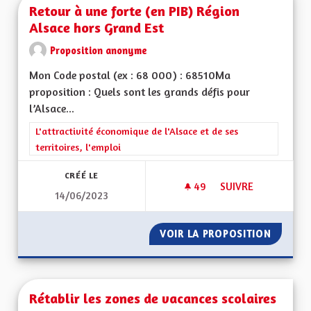
Retour à une forte (en PIB) Région
Alsace hors Grand Est
Proposition anonyme
Mon Code postal (ex : 68 000) : 68510Ma
proposition : Quels sont les grands défis pour
l’Alsace...
Filtrer les résultats de la catégorie : L'attractivité économique 
L'attractivité économique de l'Alsace et de ses
territoires, l'emploi
CRÉÉ LE
49
49 ABONNÉS
SUIVRE
14/06/2023
RETOUR À UNE FORT
VOIR LA PROPOSITION
RETOUR
Rétablir les zones de vacances scolaires