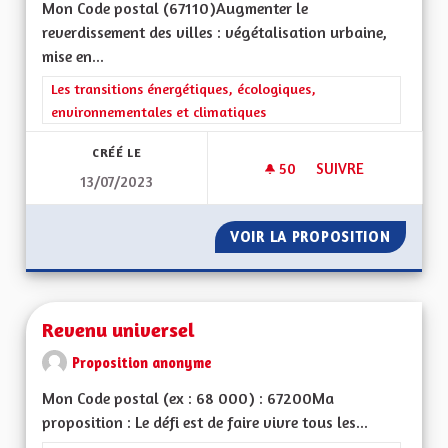
Mon Code postal (67110) Augmenter le
reverdissement des villes : végétalisation urbaine,
mise en...
Filtrer les résultats de la catégorie : Les transitions énergéti
Les transitions énergétiques, écologiques,
environnementales et climatiques
CRÉÉ LE
50
50 ABONNÉS
SUIVRE
13/07/2023
REVERDISSEMENT DE
VOIR LA PROPOSITION
REVERD
Revenu universel
Proposition anonyme
Mon Code postal (ex : 68 000) : 67200Ma
proposition : Le défi est de faire vivre tous les...