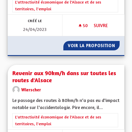
Filtrer les résultats de la catégorie : L'attractivité économique 
L'attractivité économique de l'Alsace et de ses
territoires, l'emploi
CRÉÉ LE
50
50 ABONNÉS
SUIVRE
24/04/2023
REVENU UNIVERSEL
VOIR LA PROPOSITION
REVENU
Revenir aux 90km/h dans sur toutes les
routes d'Alsace
Wierscher
Le passage des routes à 80km/h n'a pas eu d'impact
notable sur l'accidentologie. Pire encore, il...
Filtrer les résultats de la catégorie : L'attractivité économique 
L'attractivité économique de l'Alsace et de ses
territoires, l'emploi