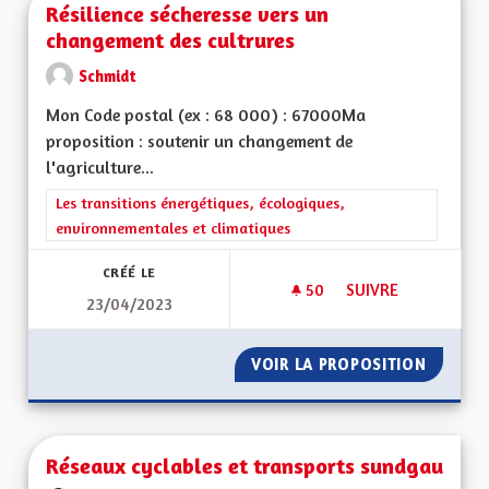
Résilience sécheresse vers un
changement des cultrures
Schmidt
Mon Code postal (ex : 68 000) : 67000Ma
proposition : soutenir un changement de
l'agriculture...
Filtrer les résultats de la catégorie : Les transitions énergéti
Les transitions énergétiques, écologiques,
environnementales et climatiques
CRÉÉ LE
50
50 ABONNÉS
SUIVRE
23/04/2023
RÉSILIENCE SÉCHE
VOIR LA PROPOSITION
RÉSILI
Réseaux cyclables et transports sundgau