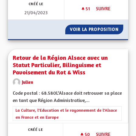
CRÉÉ LE
51
51 ABONNÉS
SUIVRE
21/04/2023
REVENIR AUX 90KM
VOIR LA PROPOSITION
REVENI
Retour de la Région Alsace avec un
Statut Particulier, Bilinguisme et
Pavoisement du Rot & Wiss
Julien
Code postal : 68.580L'Alsace doit retrouver sa place
en tant que Région Administrative,...
Filtrer les résultats de la catégorie : La Culture, l'Education e
La Culture, l'Education et le rayonnement de l'Alsace
en France et en Europe
CRÉÉ LE
50
50 ABONNÉS
SUIVRE