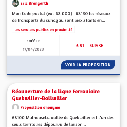
Eric Brengarth
Mon Code postal (ex : 68 000) : 68130 les réseaux
de transports du sundgau sont inexistants en...
Filtrer les résultats de la catégorie : Les services publics en pro
Les services publics en proximité
CRÉÉ LE
51
51 ABONNÉS
SUIVRE
17/04/2023
RÉSEAUX CYCLABLE
VOIR LA PROPOSITION
RÉSEAU
Réouverture de la ligne Ferroviaire
Guebwiller-Bollwiller
Proposition anonyme
68100 MulhouseLa vallée de Guebwiller est l'un des
seuls territoires dépourvu de liaison...