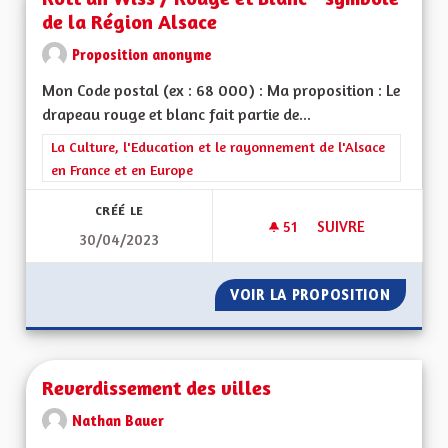
de la Région Alsace
Proposition anonyme
Mon Code postal (ex : 68 000) : Ma proposition : Le
drapeau rouge et blanc fait partie de...
Filtrer les résultats de la catégorie : La Culture, l'Education e
La Culture, l'Education et le rayonnement de l'Alsace
en France et en Europe
CRÉÉ LE
51
51 ABONNÉS
SUIVRE
30/04/2023
ROTT UN WISS / RO
VOIR LA PROPOSITION
ROTT U
Reverdissement des villes
Nathan Bauer