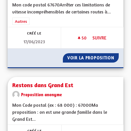
Mon code postal 67670Arrêter ces limitations de
vitesse incompréhensibles de certaines routes à...
Filtrer les résultats de la catégorie : Autres
Autres
CRÉÉ LE
50
50 ABONNÉS
SUIVRE
17/06/2023
RÉTABLIR LA VITES
VOIR LA PROPOSITION
RÉTABL
Restons dans Grand Est
Proposition anonyme
Mon Code postal (ex : 68 000) : 67000Ma
proposition : on est une grande famille dans le
Grand Est...
CRÉÉ LE