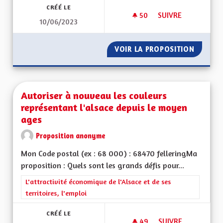
CRÉÉ LE
50
50 ABONNÉS
SUIVRE
10/06/2023
AUTORISER L'ÉOLIE
VOIR LA PROPOSITION
AUTORI
Autoriser à nouveau les couleurs
représentant l'alsace depuis le moyen
ages
Proposition anonyme
Mon Code postal (ex : 68 000) : 68470 felleringMa
proposition : Quels sont les grands défis pour...
Filtrer les résultats de la catégorie : L'attractivité économique 
L'attractivité économique de l'Alsace et de ses
territoires, l'emploi
CRÉÉ LE
49
49 ABONNÉS
SUIVRE