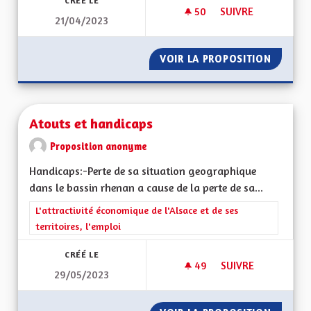
CRÉÉ LE
50
50 ABONNÉS
SUIVRE
21/04/2023
AU MOINS 1 BUS MA
VOIR LA PROPOSITION
AU MOI
Atouts et handicaps
Proposition anonyme
Handicaps:-Perte de sa situation geographique
dans le bassin rhenan a cause de la perte de sa...
Filtrer les résultats de la catégorie : L'attractivité économique 
L'attractivité économique de l'Alsace et de ses
territoires, l'emploi
CRÉÉ LE
49
49 ABONNÉS
SUIVRE
29/05/2023
ATOUTS ET HANDIC