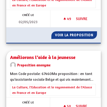
en France et en Europe
CRÉÉ LE
49
49 ABONNÉS
SUIVRE
02/05/2023
APPRENTISSAGE DE
VOIR LA PROPOSITION
APPREN
Améliorons l’aide à la jeunesse
Proposition anonyme
Mon Code postale: 67460Ma proposition : en tant
qu’assistante sociale Belge et qui vis maintenant...
Filtrer les résultats de la catégorie : La Culture, l'Education e
La Culture, l'Education et le rayonnement de l'Alsace
en France et en Europe
CRÉÉ LE
50
50 ABONNÉS
SUIVRE