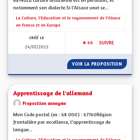
68740La culture alsacienne est en perdition, et
notamment son dialecte.Si l'Alsace veut se...
Filtrer les résultats de la catégorie : La Culture, l'Education e
La Culture, l'Education et le rayonnement de l'Alsace
en France et en Europe
CRÉÉ LE
49
49 ABONNÉS
SUIVRE
24/07/2023
APPRENTISSAGE DE 
VOIR LA PROPOSITION
APPREN
Apprentissage de l'allemand
Proposition anonyme
Mon Code postal (ex : 68 000) : 67760Région
frontalière par excellence, l'apprentissage de
langue...
Filtrer les résultats de la catégorie : La Culture, l'Education e
La Culture, l'Education et le rayonnement de l'Alsace