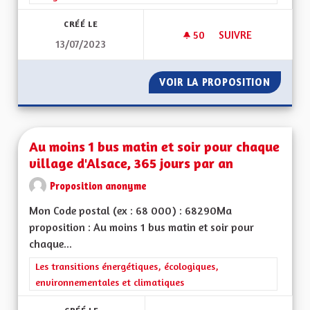
CRÉÉ LE
50
50 ABONNÉS
SUIVRE
13/07/2023
AUGMENTATION DU 
VOIR LA PROPOSITION
AUGMEN
Au moins 1 bus matin et soir pour chaque
village d'Alsace, 365 jours par an
Proposition anonyme
Mon Code postal (ex : 68 000) : 68290Ma
proposition : Au moins 1 bus matin et soir pour
chaque...
Filtrer les résultats de la catégorie : Les transitions énergéti
Les transitions énergétiques, écologiques,
environnementales et climatiques