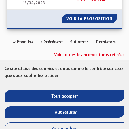
18/04/2023
AMÉLIORONS L’AIDE
VOIR LA PROPOSITION
AMÉLIO
« Première
‹ Précédent
Suivant ›
Dernière »
Voir toutes les propositions retirées
Ce site utilise des cookies et vous donne le contrôle sur ceux
Protection des Données
Charte de contribution
que vous souhaitez activer
Mentions légales
FAQ
CGU
Droit d’interpellation citoyenne : comment ça marche ?
Télécharger les fichiers Open Data
Tout accepter
Entre vos mains - Collectivité européenne 
Entre vos mains - Collectivité euro
Entre vos mains - Collectivité
Entre vos mains - Collect
Tout refuser
Site réalisé par
Open Source Politics
grâce au
logiciel libre
(Lien externe)
Decidim
.
Personnaliser
(Lien externe)