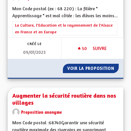
Mon Code postal (ex : 68 220) : La filière "
Apprentissage " est mal côtée : les élèves les moins...
Filtrer les résultats de la catégorie : La Culture, l'Education e
La Culture, l'Education et le rayonnement de l'Alsace
en France et en Europe
CRÉÉ LE
50
50 ABONNÉS
SUIVRE
09/07/2023
AUGMENTER LE NOM
VOIR LA PROPOSITION
AUGMEN
Augmenter la sécurité routière dans nos
villages
Proposition anonyme
Mon Code postal :68740Garantir une sécurité
routière maximale des riverains en supprimant