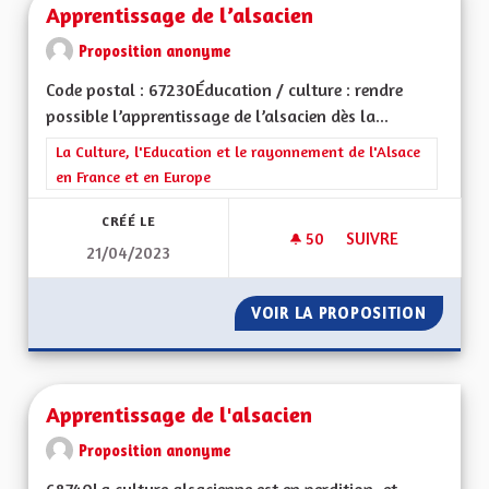
Apprentissage de l’alsacien
Proposition anonyme
Code postal : 67230Éducation / culture : rendre
possible l’apprentissage de l’alsacien dès la...
Filtrer les résultats de la catégorie : La Culture, l'Education e
La Culture, l'Education et le rayonnement de l'Alsace
en France et en Europe
CRÉÉ LE
50
50 ABONNÉS
SUIVRE
21/04/2023
APPRENTISSAGE DE 
VOIR LA PROPOSITION
APPREN
Apprentissage de l'alsacien
Proposition anonyme