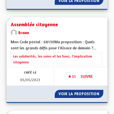
VOIR LA PROPOSITION
ATOUTS
Assemblée citoyenne
Brawn
Mon Code postal : 68130Ma proposition : Quels
sont les grands défis pour l’Alsace de demain ?...
Filtrer les résultats de la catégorie : Les solidarités, les soins e
Les solidarités, les soins et les liens, l'implication
citoyenne
CRÉÉ LE
51
51 ABONNÉS
SUIVRE
05/05/2023
ASSEMBLÉE CITOYE
VOIR LA PROPOSITION
ASSEMB