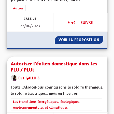
Filtrer les résultats de la catégorie : Autres
Autres
CRÉÉ LE
49
49 ABONNÉS
SUIVRE
22/06/2023
AUTOROUTE A35 M
VOIR LA PROPOSITION
AUTORO
Autoriser l'éolien domestique dans les
PLU / PLUi
Eve GALLOIS
Toute l'AlsaceNous connaissons le solaire thermique,
le solaire électrique... mais en hiver, on...
Filtrer les résultats de la catégorie : Les transitions énergéti
Les transitions énergétiques, écologiques,
environnementales et climatiques