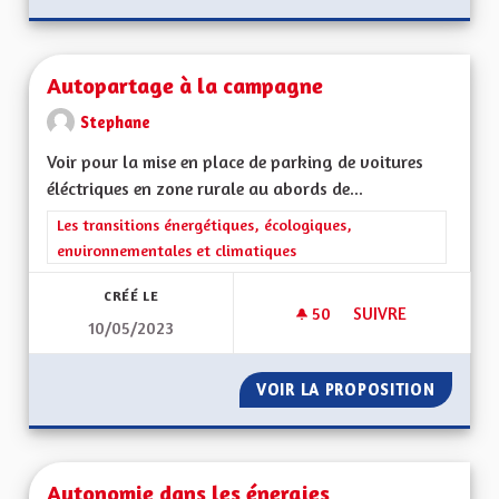
Autopartage à la campagne
Stephane
Voir pour la mise en place de parking de voitures
éléctriques en zone rurale au abords de...
Filtrer les résultats de la catégorie : Les transitions énergéti
Les transitions énergétiques, écologiques,
environnementales et climatiques
CRÉÉ LE
50
50 ABONNÉS
SUIVRE
10/05/2023
AUTOPARTAGE À LA
VOIR LA PROPOSITION
AUTOPA
Autonomie dans les énergies