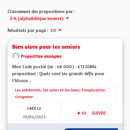
Classement des propositions par :
Z-A (alphabétique inverse)
Résultats par page :
20
Bien vivre pour les seniors
Proposition anonyme
Mon Code postal (ex : 68 000) : 67230Ma
proposition : Quels sont les grands défis pour
l’Alsace...
Filtrer les résultats de la catégorie : Les solidarités, les soins e
Les solidarités, les soins et les liens, l'implication
citoyenne
CRÉÉ LE
50
50 ABONNÉS
SUIVRE
19/04/2023
BIEN VIVRE POUR L