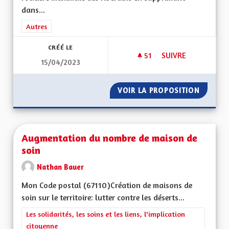
dans...
Filtrer les résultats de la catégorie : Autres
Autres
CRÉÉ LE
51
51 ABONNÉS
SUIVRE
15/04/2023
AUGMENTER LA SÉC
VOIR LA PROPOSITION
AUGMEN
Augmentation du nombre de maison de
soin
Nathan Bauer
Mon Code postal (67110) Création de maisons de
soin sur le territoire: lutter contre les déserts...
Filtrer les résultats de la catégorie : Les solidarités, les soins e
Les solidarités, les soins et les liens, l'implication
citoyenne