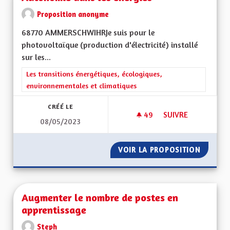
Proposition anonyme
68770 AMMERSCHWIHRJe suis pour le
photovoltaïque (production d'électricité) installé
sur les...
Filtrer les résultats de la catégorie : Les transitions énergéti
Les transitions énergétiques, écologiques,
environnementales et climatiques
CRÉÉ LE
49
49 ABONNÉS
SUIVRE
08/05/2023
AUTONOMIE DANS L
VOIR LA PROPOSITION
AUTONO
Augmenter le nombre de postes en
apprentissage
Steph