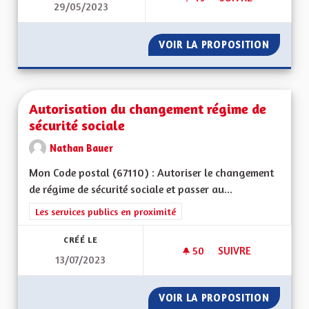
29/05/2023
AUTORISER À NOUV
VOIR LA PROPOSITION
AUTORI
Autorisation du changement régime de
sécurité sociale
Nathan Bauer
Mon Code postal (67110) : Autoriser le changement
de régime de sécurité sociale et passer au...
Filtrer les résultats de la catégorie : Les services publics en pro
Les services publics en proximité
CRÉÉ LE
50
50 ABONNÉS
SUIVRE
13/07/2023
AUTORISATION DU 
VOIR LA PROPOSITION
AUTORI