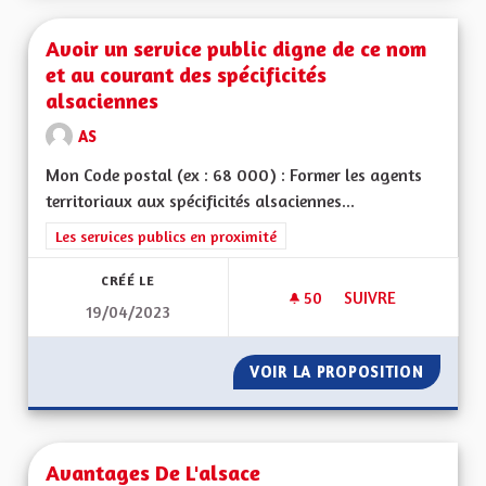
Avoir un service public digne de ce nom
et au courant des spécificités
alsaciennes
AS
Mon Code postal (ex : 68 000) : Former les agents
territoriaux aux spécificités alsaciennes...
Filtrer les résultats de la catégorie : Les services publics en pro
Les services publics en proximité
CRÉÉ LE
50
50 ABONNÉS
SUIVRE
19/04/2023
AVOIR UN SERVICE 
VOIR LA PROPOSITION
AVOIR 
Avantages De L'alsace