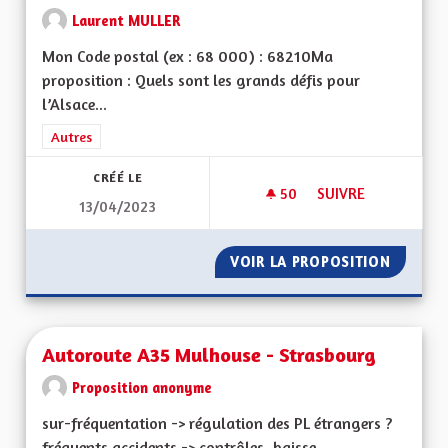
Laurent MULLER
Mon Code postal (ex : 68 000) : 68210Ma
proposition : Quels sont les grands défis pour
l’Alsace...
Filtrer les résultats de la catégorie : Autres
Autres
CRÉÉ LE
50
50 ABONNÉS
SUIVRE
13/04/2023
AVANTAGES DE L'AL
VOIR LA PROPOSITION
AVANTA
Autoroute A35 Mulhouse - Strasbourg
Proposition anonyme
sur-fréquentation -> régulation des PL étrangers ?
fréquents accidents -> contrôles, baisse...