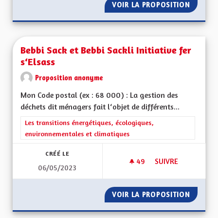
VOIR LA PROPOSITION
BIEN V
Bebbi Sack et Bebbi Sackli Initiative fer
s‘Elsass
Proposition anonyme
Mon Code postal (ex : 68 000) : La gestion des
déchets dit ménagers fait l‘objet de différents...
Filtrer les résultats de la catégorie : Les transitions énergéti
Les transitions énergétiques, écologiques,
environnementales et climatiques
CRÉÉ LE
49
49 ABONNÉS
SUIVRE
06/05/2023
BEBBI SACK ET BEBBI
VOIR LA PROPOSITION
BEBBI S