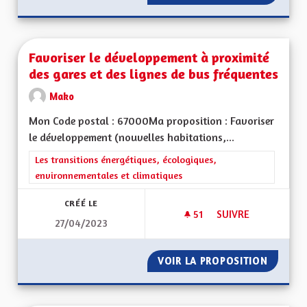
Favoriser le développement à proximité
des gares et des lignes de bus fréquentes
Mako
Mon Code postal : 67000Ma proposition : Favoriser
le développement (nouvelles habitations,...
Filtrer les résultats de la catégorie : Les transitions énergéti
Les transitions énergétiques, écologiques,
environnementales et climatiques
CRÉÉ LE
51
51 ABONNÉS
SUIVRE
27/04/2023
FAVORISER LE DÉVE
VOIR LA PROPOSITION
FAVORI