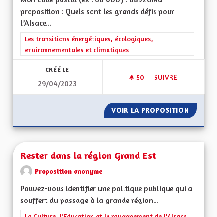
proposition : Quels sont les grands défis pour
l’Alsace...
Filtrer les résultats de la catégorie : Les transitions énergéti
Les transitions énergétiques, écologiques,
environnementales et climatiques
CRÉÉ LE
50
50 ABONNÉS
SUIVRE
29/04/2023
TRANSIT POIDS LOU
VOIR LA PROPOSITION
TRANSI
Rester dans la région Grand Est
Proposition anonyme
Pouvez-vous identifier une politique publique qui a
souffert du passage à la grande région...
Filtrer les résultats de la catégorie : La Culture, l'Education e
La Culture, l'Education et le rayonnement de l'Alsace