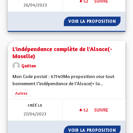
52
52 ABONNÉS
SUIVRE
26/04/2023
UNE ALSACE FORTE 
VOIR LA PROPOSITION
UNE AL
L'indépendance complète de l'Alsace(-
Moselle)
Gaëtan
Mon Code postal : 67140Ma proposition vise tout
bonnement l'indépendance de l'Alsace(+ la...
Filtrer les résultats de la catégorie : Autres
Autres
CRÉÉ LE
52
52 ABONNÉS
SUIVRE
27/04/2023
L'INDÉPENDANCE CO
VOIR LA PROPOSITION
L'INDÉ