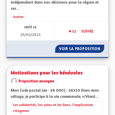
indépendant dans nos décisions pour la région et
ses...
Filtrer les résultats de la catégorie : Autres
Autres
CRÉÉ LE
52
52 ABONNÉS
SUIVRE
25/04/2023
INDÉPENDANCES DE
VOIR LA PROPOSITION
INDÉPE
Motivations pour les bénévoles
Proposition anonyme
Mon Code postal (ex : 68 000) : 68320 Dans mon
village, je participe à la vie communale, n'étant...
Filtrer les résultats de la catégorie : Les solidarités, les soins e
Les solidarités, les soins et les liens, l'implication
citoyenne