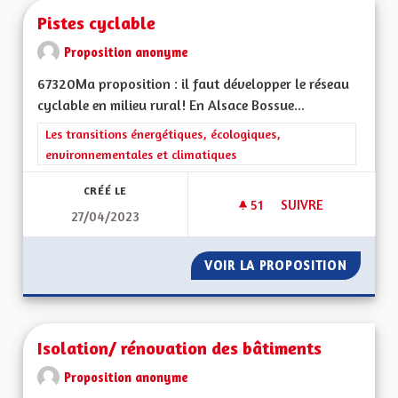
Pistes cyclable
Proposition anonyme
67320Ma proposition : il faut développer le réseau
cyclable en milieu rural! En Alsace Bossue...
Filtrer les résultats de la catégorie : Les transitions énergéti
Les transitions énergétiques, écologiques,
environnementales et climatiques
CRÉÉ LE
51
51 ABONNÉS
SUIVRE
27/04/2023
PISTES CYCLABLE
VOIR LA PROPOSITION
PISTES 
Isolation/ rénovation des bâtiments
Proposition anonyme