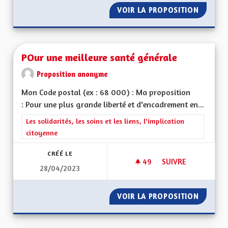
VOIR LA PROPOSITION
RÉDUCT
POur une meilleure santé générale
Proposition anonyme
Mon Code postal (ex : 68 000) : Ma proposition
: Pour une plus grande liberté et d'encadrement en...
Filtrer les résultats de la catégorie : Les solidarités, les soins e
Les solidarités, les soins et les liens, l'implication
citoyenne
CRÉÉ LE
49
49 ABONNÉS
SUIVRE
28/04/2023
POUR UNE MEILLEU
VOIR LA PROPOSITION
POUR U