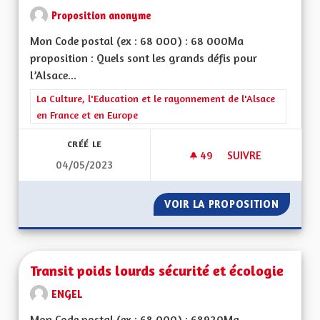
Proposition anonyme
Mon Code postal (ex : 68 000) : 68 000Ma
proposition : Quels sont les grands défis pour
l’Alsace...
Filtrer les résultats de la catégorie : La Culture, l'Education e
La Culture, l'Education et le rayonnement de l'Alsace
en France et en Europe
CRÉÉ LE
49
49 ABONNÉS
SUIVRE
04/05/2023
RAYONNEMENT DE L
VOIR LA PROPOSITION
RAYONN
Transit poids lourds sécurité et écologie
ENGEL
Mon Code postal (ex : 68 000) : 68920Ma