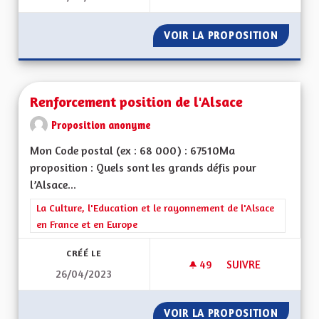
VOIR LA PROPOSITION
RECUPE
Renforcement position de l'Alsace
Proposition anonyme
Mon Code postal (ex : 68 000) : 67510Ma
proposition : Quels sont les grands défis pour
l’Alsace...
Filtrer les résultats de la catégorie : La Culture, l'Education e
La Culture, l'Education et le rayonnement de l'Alsace
en France et en Europe
CRÉÉ LE
49
49 ABONNÉS
SUIVRE
26/04/2023
RENFORCEMENT POS
VOIR LA PROPOSITION
RENFOR