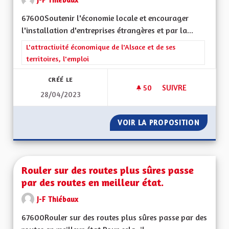
67600Soutenir l'économie locale et encourager
l'installation d'entreprises étrangères et par la...
Filtrer les résultats de la catégorie : L'attractivité économique 
L'attractivité économique de l'Alsace et de ses
territoires, l'emploi
CRÉÉ LE
50
50 ABONNÉS
SUIVRE
28/04/2023
SOUTENIR L'ACTIV
VOIR LA PROPOSITION
SOUTEN
Rouler sur des routes plus sûres passe
par des routes en meilleur état.
J-F Thiébaux
67600Rouler sur des routes plus sûres passe par des