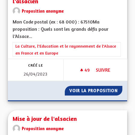
l'alsacien
Proposition anonyme
Mon Code postal (ex : 68 000) : 67510Ma
proposition : Quels sont les grands défis pour
l’Alsace...
Filtrer les résultats de la catégorie : La Culture, l'Education e
La Culture, l'Education et le rayonnement de l'Alsace
en France et en Europe
CRÉÉ LE
49
49 ABONNÉS
SUIVRE
26/04/2023
RENFORCEMENT DE L
VOIR LA PROPOSITION
RENFOR
Mise à jour de l'alsacien
Proposition anonyme