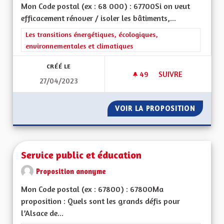
Mon Code postal (ex : 68 000) : 67700Si on veut
efficacement rénover / isoler les bâtiments,...
Filtrer les résultats de la catégorie : Les transitions énergéti
Les transitions énergétiques, écologiques,
environnementales et climatiques
CRÉÉ LE
49
49 ABONNÉS
SUIVRE
27/04/2023
ISOLATION/ RÉNOV
VOIR LA PROPOSITION
ISOLAT
Service public et éducation
Proposition anonyme
Mon Code postal (ex : 67800) : 67800Ma
proposition : Quels sont les grands défis pour
l’Alsace de...