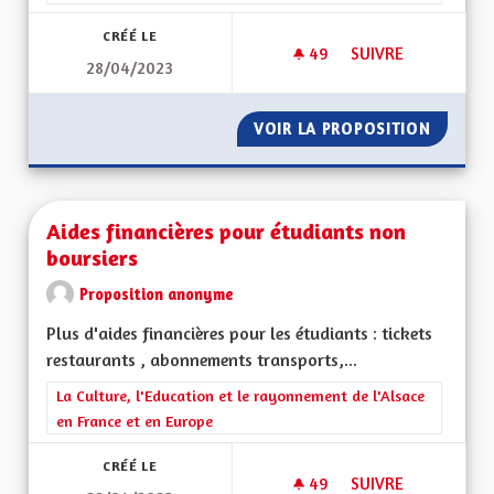
CRÉÉ LE
49
49 ABONNÉS
SUIVRE
28/04/2023
L' ALSACE DE DEMA
VOIR LA PROPOSITION
L' ALSA
Aides financières pour étudiants non
boursiers
Proposition anonyme
Plus d'aides financières pour les étudiants : tickets
restaurants , abonnements transports,...
Filtrer les résultats de la catégorie : La Culture, l'Education e
La Culture, l'Education et le rayonnement de l'Alsace
en France et en Europe
CRÉÉ LE
49
49 ABONNÉS
SUIVRE