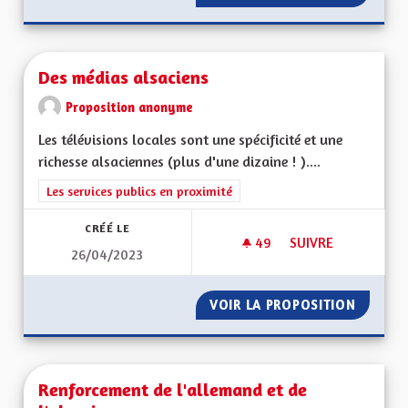
Des médias alsaciens
Proposition anonyme
Les télévisions locales sont une spécificité et une
richesse alsaciennes (plus d'une dizaine ! )....
Filtrer les résultats de la catégorie : Les services publics en pro
Les services publics en proximité
CRÉÉ LE
49
49 ABONNÉS
SUIVRE
26/04/2023
DES MÉDIAS ALSACI
VOIR LA PROPOSITION
DES MÉ
Renforcement de l'allemand et de