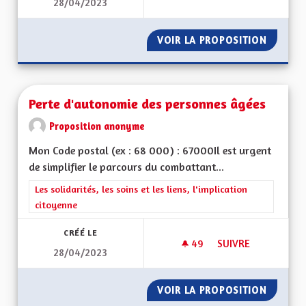
28/04/2023
AIDES FINANCIÈRE
VOIR LA PROPOSITION
AIDES 
Perte d'autonomie des personnes âgées
Proposition anonyme
Mon Code postal (ex : 68 000) : 67000Il est urgent
de simplifier le parcours du combattant...
Filtrer les résultats de la catégorie : Les solidarités, les soins e
Les solidarités, les soins et les liens, l'implication
citoyenne
CRÉÉ LE
49
49 ABONNÉS
SUIVRE
28/04/2023
PERTE D'AUTONOMI
VOIR LA PROPOSITION
PERTE 