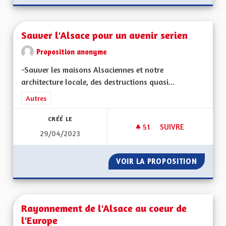
Sauver l'Alsace pour un avenir serien
Proposition anonyme
-Sauver les maisons Alsaciennes et notre
architecture locale, des destructions quasi...
Filtrer les résultats de la catégorie : Autres
Autres
CRÉÉ LE
51
51 ABONNÉS
SUIVRE
29/04/2023
SAUVER L'ALSACE P
VOIR LA PROPOSITION
SAUVER
Rayonnement de l'Alsace au coeur de
l'Europe