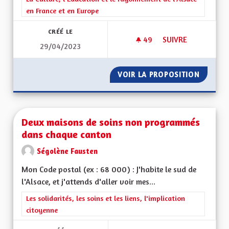
en France et en Europe
CRÉÉ LE
49
49 ABONNÉS
SUIVRE
29/04/2023
RESTER DANS LA R
VOIR LA PROPOSITION
RESTER
Deux maisons de soins non programmés
dans chaque canton
Ségolène Fausten
Mon Code postal (ex : 68 000) : J'habite le sud de
l'Alsace, et j'attends d'aller voir mes...
Filtrer les résultats de la catégorie : Les solidarités, les soins e
Les solidarités, les soins et les liens, l'implication
citoyenne