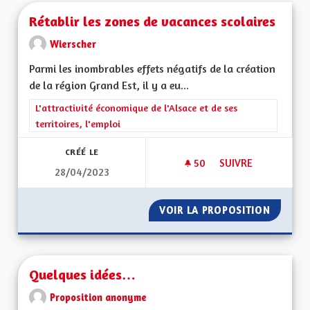
Rétablir les zones de vacances scolaires
Wierscher
Parmi les inombrables effets négatifs de la création
de la région Grand Est, il y a eu...
Filtrer les résultats de la catégorie : L'attractivité économique 
L'attractivité économique de l'Alsace et de ses
territoires, l'emploi
CRÉÉ LE
50
50 ABONNÉS
SUIVRE
28/04/2023
RÉTABLIR LES ZONE
VOIR LA PROPOSITION
RÉTABL
Quelques idées…
Proposition anonyme