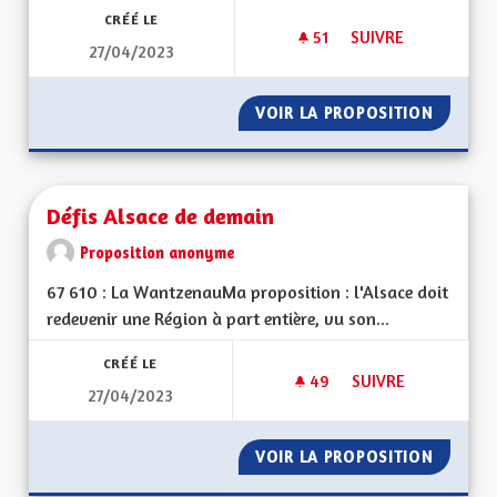
CRÉÉ LE
51
51 ABONNÉS
SUIVRE
27/04/2023
USER DE L'AVIS DE
VOIR LA PROPOSITION
USER DE
Défis Alsace de demain
Proposition anonyme
67 610 : La WantzenauMa proposition : l'Alsace doit
redevenir une Région à part entière, vu son...
CRÉÉ LE
49
49 ABONNÉS
SUIVRE
27/04/2023
DÉFIS ALSACE DE D
VOIR LA PROPOSITION
DÉFIS 