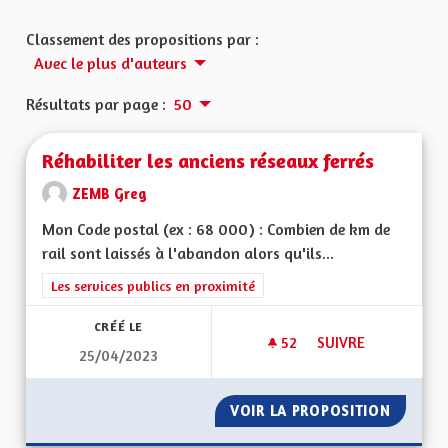
Classement des propositions par :
Avec le plus d'auteurs
Résultats par page :
50
Réhabiliter les anciens réseaux ferrés
ZEMB Greg
Mon Code postal (ex : 68 000) : Combien de km de
rail sont laissés à l'abandon alors qu'ils...
Filtrer les résultats de la catégorie : Les services publics en pro
Les services publics en proximité
CRÉÉ LE
52
52 ABONNÉS
SUIVRE
25/04/2023
RÉHABILITER LES A
VOIR LA PROPOSITION
RÉHABI