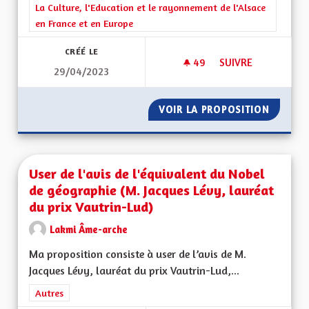
Filtrer les résultats de la catégorie : La Culture, l'Education e
La Culture, l'Education et le rayonnement de l'Alsace
en France et en Europe
CRÉÉ LE
49
49 ABONNÉS
SUIVRE
29/04/2023
SERVICE PUBLIC ET
VOIR LA PROPOSITION
SERVIC
User de l'avis de l'équivalent du Nobel
de géographie (M. Jacques Lévy, lauréat
du prix Vautrin-Lud)
Lakmi Âme-arche
Ma proposition consiste à user de l’avis de M.
Jacques Lévy, lauréat du prix Vautrin-Lud,...
Filtrer les résultats de la catégorie : Autres
Autres