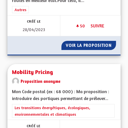
routes en meilleur état.Pour cela, il...
Filtrer les résultats de la catégorie : Autres
Autres
CRÉÉ LE
50
50 ABONNÉS
SUIVRE
28/04/2023
ROULER SUR DES RO
VOIR LA PROPOSITION
ROULER
Mobility Pricing
Proposition anonyme
Mon Code postal (ex : 68 000) : Ma proposition :
introduire des portiques permettant de prélever...
Filtrer les résultats de la catégorie : Les transitions énergéti
Les transitions énergétiques, écologiques,
environnementales et climatiques
CRÉÉ LE