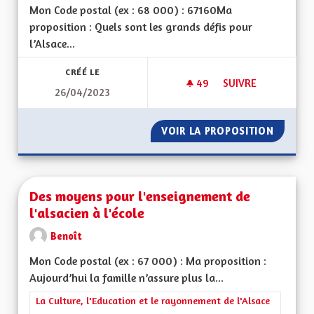
Mon Code postal (ex : 68 000) : 67160Ma
proposition : Quels sont les grands défis pour
l’Alsace...
CRÉÉ LE
49
49 ABONNÉS
SUIVRE
26/04/2023
MISE À JOUR DE L'A
VOIR LA PROPOSITION
MISE À 
Des moyens pour l'enseignement de
l'alsacien à l'école
Benoît
Mon Code postal (ex : 67 000) : Ma proposition :
Aujourd’hui la famille n’assure plus la...
Filtrer les résultats de la catégorie : La Culture, l'Education e
La Culture, l'Education et le rayonnement de l'Alsace