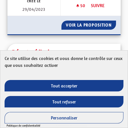
CRÉÉ LE
50
50 ABONNÉS
SUIVRE
29/04/2023
DEUX MAISONS DE
VOIR LA PROPOSITION
DEUX M
Désert médical
Ce site utilise des cookies et vous donne le contrôle sur ceux
Proposition anonyme
que vous souhaitez activer
Mon Code postal (ex : 68 270) : Rendre l'Alsace
attractive pour médecins et pharmaciens afin de...
Tout accepter
CRÉÉ LE
51
51 ABONNÉS
SUIVRE
30/04/2023
DÉSERT MÉDICAL
Tout refuser
VOIR LA PROPOSITION
DÉSERT
Personnaliser
Politique de confidentialité