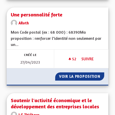
Une personnalité forte
ARoth
Mon Code postal (ex : 68 000) : 68390Ma
proposition : renforcer l'identité non seulement par
un...
CRÉÉ LE
52
52 ABONNÉS
SUIVRE
27/04/2023
UNE PERSONNALITÉ
VOIR LA PROPOSITION
UNE PE
Soutenir l'activité économique et le
développement des entreprises locales
J-F Thiébaux