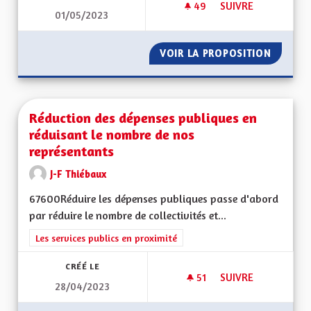
49
49 ABONNÉS
SUIVRE
01/05/2023
MOBILITY PRICING
VOIR LA PROPOSITION
MOBILI
Réduction des dépenses publiques en
réduisant le nombre de nos
représentants
J-F Thiébaux
67600Réduire les dépenses publiques passe d'abord
par réduire le nombre de collectivités et...
Filtrer les résultats de la catégorie : Les services publics en pro
Les services publics en proximité
CRÉÉ LE
51
51 ABONNÉS
SUIVRE
28/04/2023
RÉDUCTION DES DÉ