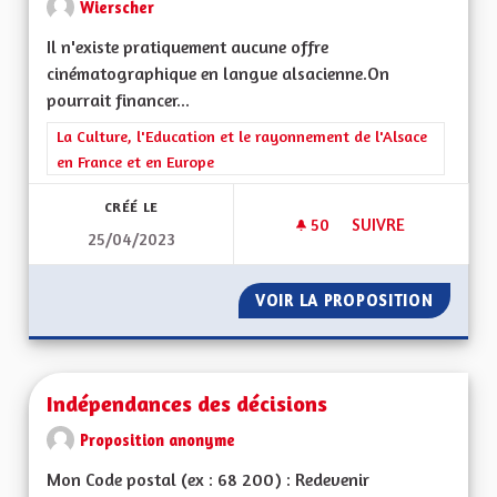
Wierscher
Il n'existe pratiquement aucune offre
cinématographique en langue alsacienne.On
pourrait financer...
Filtrer les résultats de la catégorie : La Culture, l'Education e
La Culture, l'Education et le rayonnement de l'Alsace
en France et en Europe
CRÉÉ LE
50
50 ABONNÉS
SUIVRE
25/04/2023
DOUBLER DES FILMS
VOIR LA PROPOSITION
DOUBLE
Indépendances des décisions
Proposition anonyme
Mon Code postal (ex : 68 200) : Redevenir