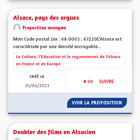
Alsace, pays des orgues
Proposition anonyme
Mon Code postal (ex : 68 000) : 67220L'Alsace est
caractérisée par une densité incroyable...
Filtrer les résultats de la catégorie : La Culture, l'Education e
La Culture, l'Education et le rayonnement de l'Alsace
en France et en Europe
CRÉÉ LE
50
50 ABONNÉS
SUIVRE
25/04/2023
ALSACE, PAYS DES 
VOIR LA PROPOSITION
ALSACE
Doubler des films en Alsacien