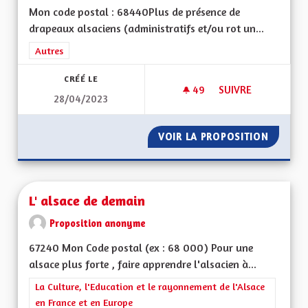
Mon code postal : 68440Plus de présence de
drapeaux alsaciens (administratifs et/ou rot un...
Filtrer les résultats de la catégorie : Autres
Autres
CRÉÉ LE
49
49 ABONNÉS
SUIVRE
28/04/2023
QUELQUES IDÉES…
VOIR LA PROPOSITION
QUELQU
L' alsace de demain
Proposition anonyme
67240 Mon Code postal (ex : 68 000) Pour une
alsace plus forte , faire apprendre l'alsacien à...
Filtrer les résultats de la catégorie : La Culture, l'Education e
La Culture, l'Education et le rayonnement de l'Alsace
en France et en Europe