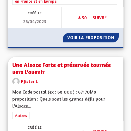
en France et en Europe
CRÉÉ LE
50
50 ABONNÉS
SUIVRE
26/04/2023
DES MOYENS POUR L
VOIR LA PROPOSITION
DES MO
Une Alsace Forte et préservée tournée
vers l'avenir
Pfister L
Mon Code postal (ex : 68 000) : 67170Ma
proposition : Quels sont les grands défis pour
l’Alsace...
Filtrer les résultats de la catégorie : Autres
Autres
CRÉÉ LE