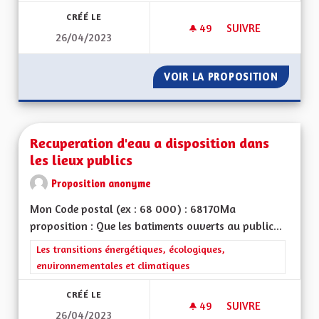
CRÉÉ LE
49
49 ABONNÉS
SUIVRE
26/04/2023
MOTIVATIONS POUR
VOIR LA PROPOSITION
MOTIVA
Recuperation d'eau a disposition dans
les lieux publics
Proposition anonyme
Mon Code postal (ex : 68 000) : 68170Ma
proposition : Que les batiments ouverts au public...
Filtrer les résultats de la catégorie : Les transitions énergéti
Les transitions énergétiques, écologiques,
environnementales et climatiques
CRÉÉ LE
49
49 ABONNÉS
SUIVRE
26/04/2023
RECUPERATION D'EA