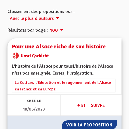
Classement des propositions par :
Avec le plus d'auteurs
Résultats par page :
100
Pour une Alsace riche de son histoire
Unsri Gschìcht
L’histoire de l’Alsace pour tousL’histoire de l’Alsace
n’est pas enseignée. Certes, l’intégration...
Filtrer les résultats de la catégorie : La Culture, l'Education e
La Culture, l'Education et le rayonnement de l'Alsace
en France et en Europe
CRÉÉ LE
51
51 ABONNÉS
SUIVRE
18/06/2023
POUR UNE ALSACE R
VOIR LA PROPOSITION
POUR U