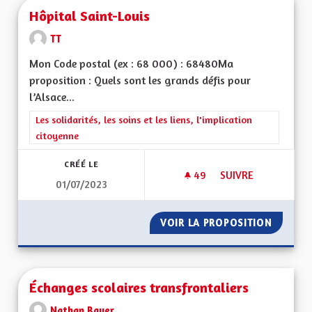
Hôpital Saint-Louis
TT
Mon Code postal (ex : 68 000) : 68480Ma
proposition : Quels sont les grands défis pour
l’Alsace...
Filtrer les résultats de la catégorie : Les solidarités, les soins e
Les solidarités, les soins et les liens, l'implication
citoyenne
CRÉÉ LE
49
49 ABONNÉS
SUIVRE
01/07/2023
HÔPITAL SAINT-LOU
VOIR LA PROPOSITION
HÔPITA
Échanges scolaires transfrontaliers
Nathan Bauer