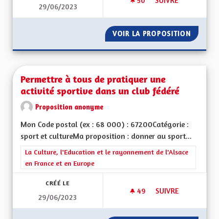
50
50 ABONNÉS
SUIVRE
29/06/2023
LANGUE ET CULTUR
VOIR LA PROPOSITION
LANGUE
Permettre à tous de pratiquer une
activité sportive dans un club fédéré
Proposition anonyme
Mon Code postal (ex : 68 000) : 67200Catégorie :
sport et cultureMa proposition : donner au sport...
Filtrer les résultats de la catégorie : La Culture, l'Education e
La Culture, l'Education et le rayonnement de l'Alsace
en France et en Europe
CRÉÉ LE
49
49 ABONNÉS
SUIVRE
29/06/2023
PERMETTRE À TOUS 