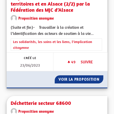
territoires et en Alsace (2/2) par la
Fédération des MJC d’Alsace
Proposition anonyme
(Suite et fin)- Travailler à la création et
l’identification des acteurs de soutien à la vie...
Filtrer les résultats de la catégorie : Les solidarités, les soins e
Les solidarités, les soins et les liens, l'implication
citoyenne
CRÉÉ LE
49
49 ABONNÉS
SUIVRE
23/06/2023
PROPOSITION VIE A
VOIR LA PROPOSITION
PROPOSI
Déchetterie secteur 68600
Proposition anonyme