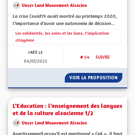
Unser Land Mouvement Alsacien
La crise Covid19 avait montré au printemps 2020,
l’importance d’avoir une autonomie de décision...
Filtrer les résultats de la catégorie : Les solidarités, les soins e
Les solidarités, les soins et les liens, l'implication
citoyenne
CRÉÉ LE
54
54 ABONNÉS
SUIVRE
04/07/2023
LA GESTION DES HÔ
VOIR LA PROPOSITION
LA GES
L’Education : l’enseignement des langues
et de la culture alsacienne 1/2
Unser Land Mouvement Alsacien
AvertissementLorsqu’il est mentionné « CeA », il faut