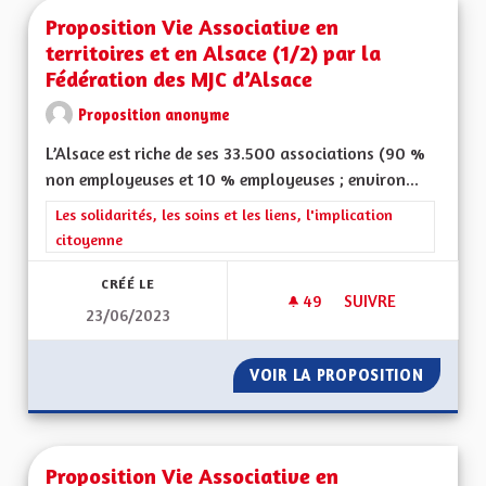
Proposition Vie Associative en
territoires et en Alsace (1/2) par la
Fédération des MJC d’Alsace
Proposition anonyme
L’Alsace est riche de ses 33.500 associations (90 %
non employeuses et 10 % employeuses ; environ...
Filtrer les résultats de la catégorie : Les solidarités, les soins e
Les solidarités, les soins et les liens, l'implication
citoyenne
CRÉÉ LE
49
49 ABONNÉS
SUIVRE
23/06/2023
PROPOSITION VIE AS
VOIR LA PROPOSITION
PROPOSI
Proposition Vie Associative en