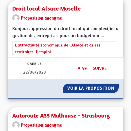
Droit local Alsace Moselle
Proposition anonyme
Bonjoursuppression du droit local qui complexifie la
gestion des entreprises pour un budget non...
Filtrer les résultats de la catégorie : L'attractivité économique 
L'attractivité économique de l'Alsace et de ses
territoires, l'emploi
CRÉÉ LE
49
49 ABONNÉS
SUIVRE
22/06/2023
DROIT LOCAL ALSA
VOIR LA PROPOSITION
DROIT 
Autoroute A35 Mulhouse - Strasbourg
Proposition anonyme