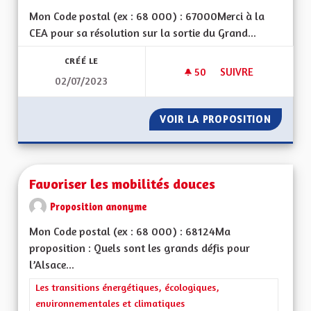
Mon Code postal (ex : 68 000) : 67000Merci à la
CEA pour sa résolution sur la sortie du Grand...
CRÉÉ LE
50
50 ABONNÉS
SUIVRE
02/07/2023
POUR QUE LA SEULE
VOIR LA PROPOSITION
POUR Q
Favoriser les mobilités douces
Proposition anonyme
Mon Code postal (ex : 68 000) : 68124Ma
proposition : Quels sont les grands défis pour
l’Alsace...
Filtrer les résultats de la catégorie : Les transitions énergéti
Les transitions énergétiques, écologiques,
environnementales et climatiques