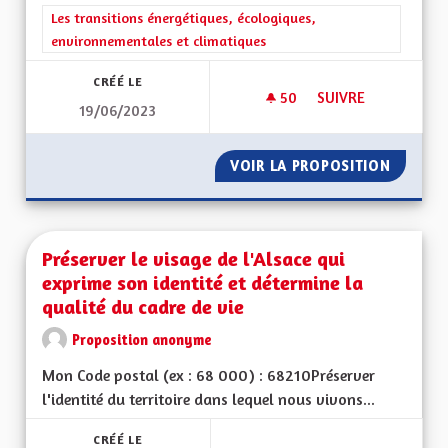
Filtrer les résultats de la catégorie : Les transitions énergéti
Les transitions énergétiques, écologiques,
environnementales et climatiques
CRÉÉ LE
50
50 ABONNÉS
SUIVRE
19/06/2023
IMPOSER AUX POID
VOIR LA PROPOSITION
IMPOSE
Préserver le visage de l'Alsace qui
exprime son identité et détermine la
qualité du cadre de vie
Proposition anonyme
Mon Code postal (ex : 68 000) : 68210Préserver
l'identité du territoire dans lequel nous vivons...
CRÉÉ LE