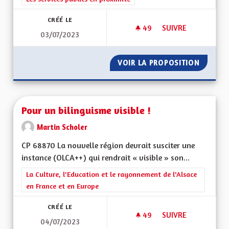
CRÉÉ LE
49
49 ABONNÉS
SUIVRE
03/07/2023
UNE RÉGION AYANT
VOIR LA PROPOSITION
UNE RÉ
Pour un bilinguisme visible !
Martin Scholer
CP 68870 La nouvelle région devrait susciter une
instance (OLCA++) qui rendrait « visible » son...
Filtrer les résultats de la catégorie : La Culture, l'Education e
La Culture, l'Education et le rayonnement de l'Alsace
en France et en Europe
CRÉÉ LE
49
49 ABONNÉS
SUIVRE
04/07/2023
POUR UN BILINGUISM