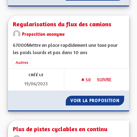
Regularisations du flux des camions
Proposition anonyme
67000Mettre en place rapdidement une taxe pour
les poids lourds et pas dans 10 ans
Filtrer les résultats de la catégorie : Autres
Autres
CRÉÉ LE
50
50 ABONNÉS
SUIVRE
19/06/2023
REGULARISATIONS 
VOIR LA PROPOSITION
REGULA
Plus de pistes cyclables en continu