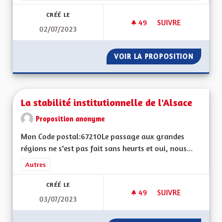
CRÉÉ LE
49
49 ABONNÉS
SUIVRE
02/07/2023
FAVORISER LES MOB
VOIR LA PROPOSITION
FAVORI
La stabilité institutionnelle de l'Alsace
Proposition anonyme
Mon Code postal:67210Le passage aux grandes
régions ne s'est pas fait sans heurts et oui, nous...
Filtrer les résultats de la catégorie : Autres
Autres
CRÉÉ LE
49
49 ABONNÉS
SUIVRE
03/07/2023
LA STABILITÉ INSTI