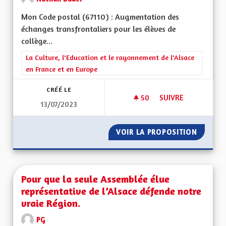
Mon Code postal (67110) : Augmentation des
échanges transfrontaliers pour les élèves de
collège...
Filtrer les résultats de la catégorie : La Culture, l'Education e
La Culture, l'Education et le rayonnement de l'Alsace
en France et en Europe
CRÉÉ LE
50
50 ABONNÉS
SUIVRE
13/07/2023
ÉCHANGES SCOLAIR
VOIR LA PROPOSITION
ÉCHANG
Pour que la seule Assemblée élue
représentative de l’Alsace défende notre
vraie Région.
PG