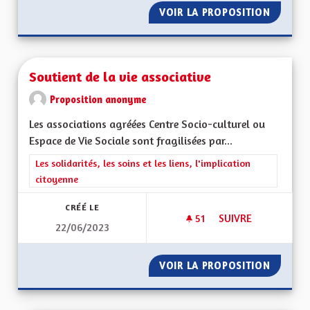
VOIR LA PROPOSITION
MEILLE
Soutient de la vie associative
Proposition anonyme
Les associations agréées Centre Socio-culturel ou
Espace de Vie Sociale sont fragilisées par...
Filtrer les résultats de la catégorie : Les solidarités, les soins e
Les solidarités, les soins et les liens, l'implication
citoyenne
CRÉÉ LE
51
51 ABONNÉS
SUIVRE
22/06/2023
SOUTIENT DE LA VI
VOIR LA PROPOSITION
SOUTIEN