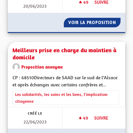
49
49 ABONNÉS
SUIVRE
20/06/2023
PRÉSERVER LE VISA
VOIR LA PROPOSITION
PRÉSERV
Meilleurs prise en charge du maintien à
domicile
Proposition anonyme
CP : 68510Directeurs de SAAD sur le sud de l'Alsace
et après échanges avec certains confrères et...
Filtrer les résultats de la catégorie : Les solidarités, les soins e
Les solidarités, les soins et les liens, l'implication
citoyenne
CRÉÉ LE
49
49 ABONNÉS
SUIVRE
22/06/2023
MEILLEURS PRISE E