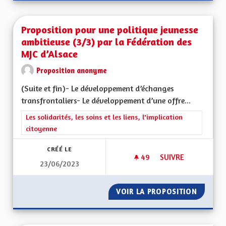
Proposition pour une politique jeunesse
ambitieuse (3/3) par la Fédération des
MJC d’Alsace
Proposition anonyme
(Suite et fin)- Le développement d’échanges
transfrontaliers- Le développement d’une offre...
Filtrer les résultats de la catégorie : Les solidarités, les soins e
Les solidarités, les soins et les liens, l'implication
citoyenne
CRÉÉ LE
49
49 ABONNÉS
SUIVRE
23/06/2023
PROPOSITION POUR 
VOIR LA PROPOSITION
PROPOS