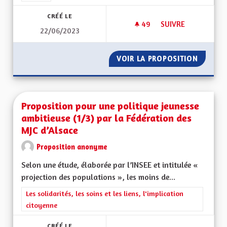
CRÉÉ LE
49
49 ABONNÉS
SUIVRE
22/06/2023
PARTICULARITÉS AL
VOIR LA PROPOSITION
PARTIC
Proposition pour une politique jeunesse
ambitieuse (1/3) par la Fédération des
MJC d’Alsace
Proposition anonyme
Selon une étude, élaborée par l’INSEE et intitulée «
projection des populations », les moins de...
Filtrer les résultats de la catégorie : Les solidarités, les soins e
Les solidarités, les soins et les liens, l'implication
citoyenne
CRÉÉ LE