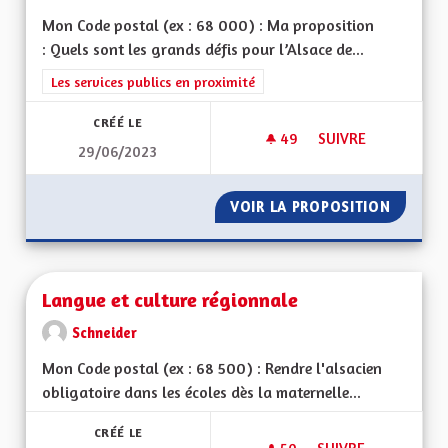
Mon Code postal (ex : 68 000) : Ma proposition
: Quels sont les grands défis pour l’Alsace de...
Filtrer les résultats de la catégorie : Les services publics en pro
Les services publics en proximité
CRÉÉ LE
49
49 ABONNÉS
SUIVRE
29/06/2023
DÉCHETTERIE SECT
VOIR LA PROPOSITION
DÉCHET
Langue et culture régionnale
Schneider
Mon Code postal (ex : 68 500) : Rendre l'alsacien
obligatoire dans les écoles dès la maternelle...
CRÉÉ LE