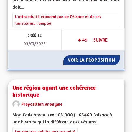
doit...
Filtrer les résultats de la catégorie : L'attractivité économique 
L'attractivité économique de l'Alsace et de ses
territoires, l'emploi
CRÉÉ LE
49
49 ABONNÉS
SUIVRE
03/07/2023
ENSEIGNEMENT EN 
VOIR LA PROPOSITION
ENSEIG
Une région ayant une cohérence
historique
Proposition anonyme
Mon Code postal (ex : 68 000) : 68460L'alsace à
une histoire qui la différencie des régions...
Filtrer les résultats de la catégorie : Les services publics en pro
Les services publics en proximité