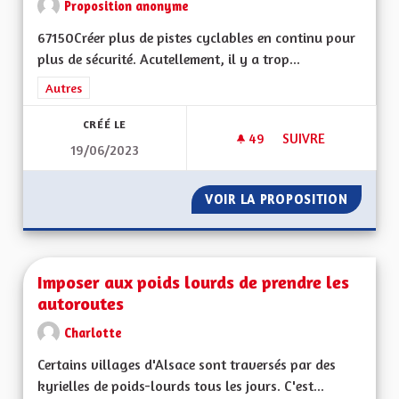
Proposition anonyme
67150Créer plus de pistes cyclables en continu pour
plus de sécurité. Acutellement, il y a trop...
Filtrer les résultats de la catégorie : Autres
Autres
CRÉÉ LE
49
49 ABONNÉS
SUIVRE
19/06/2023
PLUS DE PISTES CY
VOIR LA PROPOSITION
PLUS D
Imposer aux poids lourds de prendre les
autoroutes
Charlotte
Certains villages d'Alsace sont traversés par des
kyrielles de poids-lourds tous les jours. C'est...