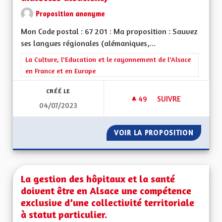
Proposition anonyme
Mon Code postal : 67 201 : Ma proposition : Sauvez
ses langues régionales (alémaniques,...
Filtrer les résultats de la catégorie : La Culture, l'Education e
La Culture, l'Education et le rayonnement de l'Alsace
en France et en Europe
CRÉÉ LE
49
49 ABONNÉS
SUIVRE
04/07/2023
D' ELSASSISCHE SP
VOIR LA PROPOSITION
D' ELSA
La gestion des hôpitaux et la santé
doivent être en Alsace une compétence
exclusive d’une collectivité territoriale
à statut particulier.