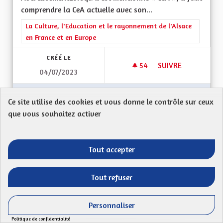
comprendre la CeA actuelle avec son...
Filtrer les résultats de la catégorie : La Culture, l'Education e
La Culture, l'Education et le rayonnement de l'Alsace
en France et en Europe
CRÉÉ LE
54
54 ABONNÉS
SUIVRE
04/07/2023
L’EDUCATION : L’E
VOIR LA PROPOSITION
L’EDUC
Ce site utilise des cookies et vous donne le contrôle sur ceux
que vous souhaitez activer
Ne pas laisser mourir la musique et la
Tout accepter
danse traditionnelle alsacienne
Proposition anonyme
Tout refuser
Mon Code postal (ex : 68 000) : 67380de nombreux
petits groupes de danses et de musique de...
Personnaliser
Filtrer les résultats de la catégorie : La Culture, l'Education e
La Culture, l'Education et le rayonnement de l'Alsace
Politique de confidentialité