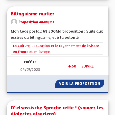
Bilinguisme routier
Proposition anonyme
Mon Code postal: 68 500Ma proposition : Suite aux
assises du bilinguisme, et à la volonté...
Filtrer les résultats de la catégorie : La Culture, l'Education e
La Culture, l'Education et le rayonnement de l'Alsace
en France et en Europe
CRÉÉ LE
50
50 ABONNÉS
SUIVRE
04/07/2023
BILINGUISME ROUT
VOIR LA PROPOSITION
BILING
D' elsassische Sproche rette ! (sauver les
dialectes alsaciens)