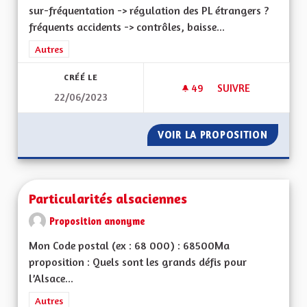
sur-fréquentation -> régulation des PL étrangers ?
fréquents accidents -> contrôles, baisse...
Filtrer les résultats de la catégorie : Autres
Autres
CRÉÉ LE
49
49 ABONNÉS
SUIVRE
22/06/2023
AUTOROUTE A35 M
VOIR LA PROPOSITION
AUTORO
Particularités alsaciennes
Proposition anonyme
Mon Code postal (ex : 68 000) : 68500Ma
proposition : Quels sont les grands défis pour
l’Alsace...
Filtrer les résultats de la catégorie : Autres
Autres