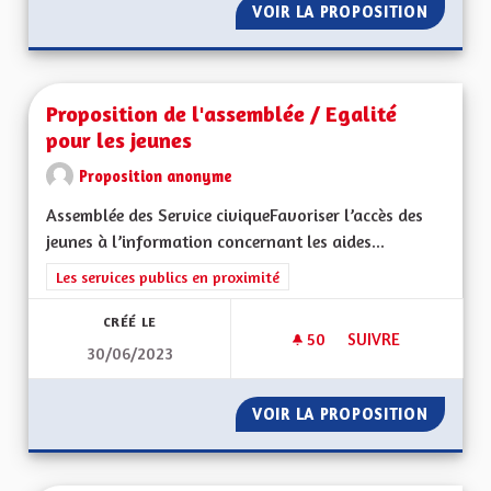
VOIR LA PROPOSITION
PERMET
Proposition de l'assemblée / Egalité
pour les jeunes
Proposition anonyme
Assemblée des Service civiqueFavoriser l’accès des
jeunes à l’information concernant les aides...
Filtrer les résultats de la catégorie : Les services publics en pro
Les services publics en proximité
CRÉÉ LE
50
50 ABONNÉS
SUIVRE
30/06/2023
PROPOSITION DE L'
VOIR LA PROPOSITION
PROPOS