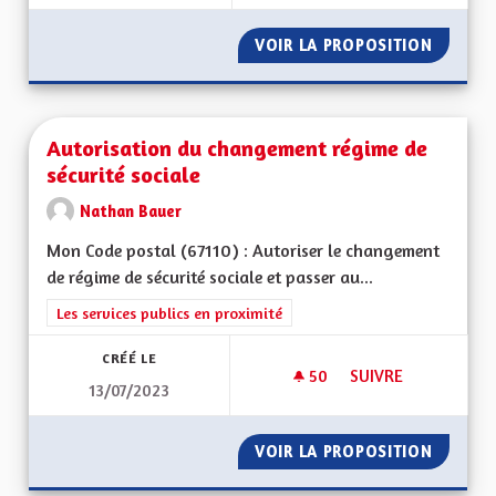
VOIR LA PROPOSITION
POUR UN
Autorisation du changement régime de
sécurité sociale
Nathan Bauer
Mon Code postal (67110) : Autoriser le changement
de régime de sécurité sociale et passer au...
Filtrer les résultats de la catégorie : Les services publics en pro
Les services publics en proximité
CRÉÉ LE
50
50 ABONNÉS
SUIVRE
13/07/2023
AUTORISATION DU 
VOIR LA PROPOSITION
AUTORI