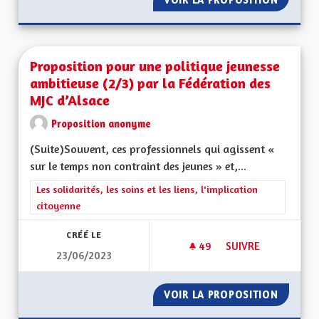
Proposition pour une politique jeunesse
ambitieuse (2/3) par la Fédération des
MJC d’Alsace
Proposition anonyme
(Suite)Souvent, ces professionnels qui agissent «
sur le temps non contraint des jeunes » et,...
Filtrer les résultats de la catégorie : Les solidarités, les soins e
Les solidarités, les soins et les liens, l'implication
citoyenne
CRÉÉ LE
49
49 ABONNÉS
SUIVRE
23/06/2023
PROPOSITION POUR 
VOIR LA PROPOSITION
PROPOS