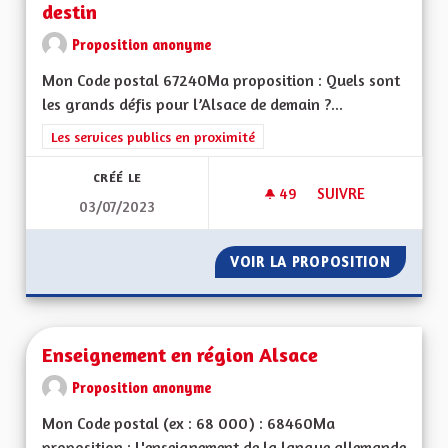
destin
Proposition anonyme
Mon Code postal 67240Ma proposition : Quels sont
les grands défis pour l’Alsace de demain ?...
Filtrer les résultats de la catégorie : Les services publics en pro
Les services publics en proximité
CRÉÉ LE
49
49 ABONNÉS
SUIVRE
03/07/2023
POUR UNE ALSACE 
VOIR LA PROPOSITION
POUR U
Enseignement en région Alsace
Proposition anonyme
Mon Code postal (ex : 68 000) : 68460Ma
proposition : L'enseignement de la langue allemande