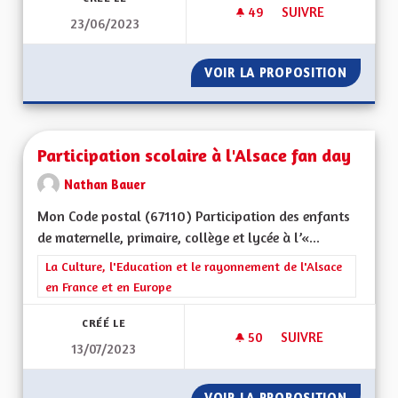
49
49 ABONNÉS
SUIVRE
23/06/2023
PROPOSITION POUR 
VOIR LA PROPOSITION
PROPOS
Participation scolaire à l'Alsace fan day
Nathan Bauer
Mon Code postal (67110) Participation des enfants
de maternelle, primaire, collège et lycée à l’«...
Filtrer les résultats de la catégorie : La Culture, l'Education e
La Culture, l'Education et le rayonnement de l'Alsace
en France et en Europe
CRÉÉ LE
50
50 ABONNÉS
SUIVRE
13/07/2023
PARTICIPATION SCOL
VOIR LA PROPOSITION
PARTICI