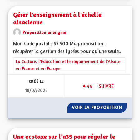
Gérer l'enseignement à l'échelle
alsacienne
Proposition anonyme
Mon Code postal : 67 500 Ma proposition :
récupérer la gestion des lycées pour qu'une seule...
Filtrer les résultats de la catégorie : La Culture, l'Education e
La Culture, l'Education et le rayonnement de l'Alsace
en France et en Europe
CRÉÉ LE
49
49 ABONNÉS
SUIVRE
18/07/2023
GÉRER L'ENSEIGNEM
VOIR LA PROPOSITION
GÉRER 
Une ecotaxe sur l’a35 pour réguler le