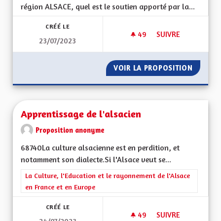
région ALSACE, quel est le soutien apporté par la...
CRÉÉ LE
49
49 ABONNÉS
SUIVRE
23/07/2023
QUEL SOUTIEN AUX 
VOIR LA PROPOSITION
QUEL S
Apprentissage de l'alsacien
Proposition anonyme
68740La culture alsacienne est en perdition, et
notamment son dialecte.Si l'Alsace veut se...
Filtrer les résultats de la catégorie : La Culture, l'Education e
La Culture, l'Education et le rayonnement de l'Alsace
en France et en Europe
CRÉÉ LE
49
49 ABONNÉS
SUIVRE