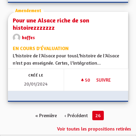
Amendement
Pour une Alsace riche de son
histoirezzzzzzz
kaffes
EN COURS D'ÉVALUATION
L’histoire de l’Alsace pour tousL’histoire de l’Alsace
n’est pas enseignée. Certes, l’intégration...
CRÉÉ LE
50
50 ABONNÉS
SUIVRE
20/01/2024
POUR UNE ALSACE 
« Première
‹ Précédent
26
Voir toutes les propositions retirées