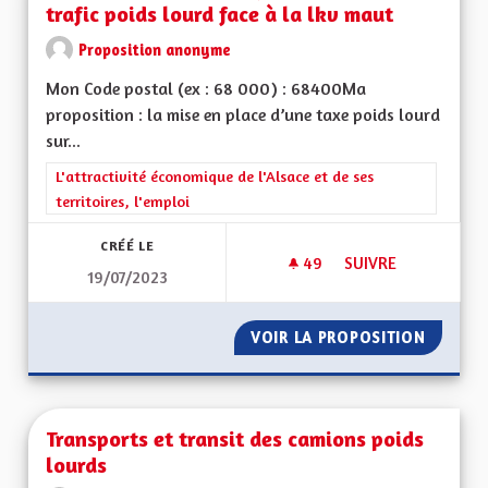
trafic poids lourd face à la lkv maut
Proposition anonyme
Mon Code postal (ex : 68 000) : 68400Ma
proposition : la mise en place d’une taxe poids lourd
sur...
Filtrer les résultats de la catégorie : L'attractivité économique 
L'attractivité économique de l'Alsace et de ses
territoires, l'emploi
CRÉÉ LE
49
49 ABONNÉS
SUIVRE
19/07/2023
UNE ECOTAXE SUR L
VOIR LA PROPOSITION
UNE EC
Transports et transit des camions poids
lourds