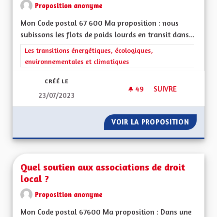
Proposition anonyme
Mon Code postal 67 600 Ma proposition : nous
subissons les flots de poids lourds en transit dans...
Filtrer les résultats de la catégorie : Les transitions énergéti
Les transitions énergétiques, écologiques,
environnementales et climatiques
CRÉÉ LE
49
49 ABONNÉS
SUIVRE
23/07/2023
TRANSPORTS ET TR
VOIR LA PROPOSITION
TRANSP
Quel soutien aux associations de droit
local ?
Proposition anonyme
Mon Code postal 67600 Ma proposition : Dans une