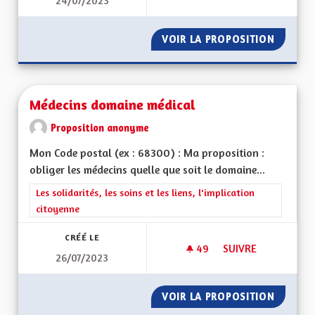
24/07/2023
APPRENTISSAGE DE 
VOIR LA PROPOSITION
APPREN
Médecins domaine médical
Proposition anonyme
Mon Code postal (ex : 68300) : Ma proposition :
obliger les médecins quelle que soit le domaine...
Filtrer les résultats de la catégorie : Les solidarités, les soins e
Les solidarités, les soins et les liens, l'implication
citoyenne
CRÉÉ LE
49
49 ABONNÉS
SUIVRE
26/07/2023
MÉDECINS DOMAINE
VOIR LA PROPOSITION
MÉDECI