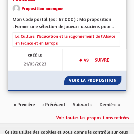
Proposition anonyme
Mon Code postal (ex : 67 000) : Ma proposition
: Former une sélection de joueurs alsaciens pour...
Filtrer les résultats de la catégorie : La Culture, l'Education e
La Culture, l'Education et le rayonnement de l'Alsace
en France et en Europe
CRÉÉ LE
49
49 ABONNÉS
SUIVRE
21/05/2023
CRÉATION D'UNE ÉQ
VOIR LA PROPOSITION
CRÉATI
« Première
‹ Précédent
Suivant ›
Dernière »
Voir toutes les propositions retirées
Ce site utilise des cookies et vous donne le contrôle sur ceux