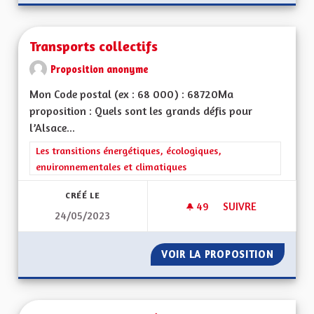
Transports collectifs
Proposition anonyme
Mon Code postal (ex : 68 000) : 68720Ma
proposition : Quels sont les grands défis pour
l’Alsace...
Filtrer les résultats de la catégorie : Les transitions énergéti
Les transitions énergétiques, écologiques,
environnementales et climatiques
CRÉÉ LE
49
49 ABONNÉS
SUIVRE
24/05/2023
TRANSPORTS COLLE
VOIR LA PROPOSITION
TRANSP