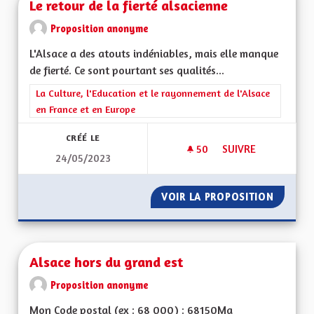
Le retour de la fierté alsacienne
Proposition anonyme
L'Alsace a des atouts indéniables, mais elle manque
de fierté. Ce sont pourtant ses qualités...
Filtrer les résultats de la catégorie : La Culture, l'Education e
La Culture, l'Education et le rayonnement de l'Alsace
en France et en Europe
CRÉÉ LE
50
50 ABONNÉS
SUIVRE
24/05/2023
LE RETOUR DE LA F
VOIR LA PROPOSITION
LE RETO
Alsace hors du grand est
Proposition anonyme
Mon Code postal (ex : 68 000) : 68150Ma