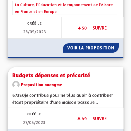
Filtrer les résultats de la catégorie : La Culture, l'Education e
La Culture, l'Education et le rayonnement de l'Alsace
en France et en Europe
CRÉÉ LE
50
50 ABONNÉS
SUIVRE
28/05/2023
FESTIVAL DU CINÉ
VOIR LA PROPOSITION
FESTIV
Budgets dépenses et précarité
Proposition anonyme
67380je contribue pour ne plus avoir à contribuer
étant propriétaire d'une maison passoire...
CRÉÉ LE
49
49 ABONNÉS
SUIVRE
27/05/2023
BUDGETS DÉPENSES