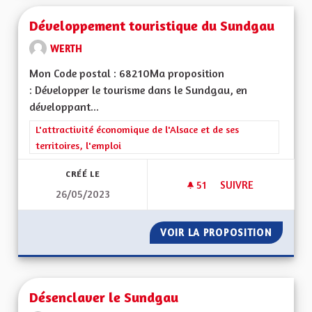
Développement touristique du Sundgau
WERTH
Mon Code postal : 68210Ma proposition
: Développer le tourisme dans le Sundgau, en
développant...
Filtrer les résultats de la catégorie : L'attractivité économique 
L'attractivité économique de l'Alsace et de ses
territoires, l'emploi
CRÉÉ LE
51
51 ABONNÉS
SUIVRE
26/05/2023
DÉVELOPPEMENT T
VOIR LA PROPOSITION
DÉVELO
Désenclaver le Sundgau