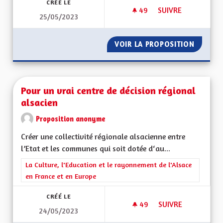
CRÉÉ LE
49
49 ABONNÉS
SUIVRE
25/05/2023
MODE DE CONSULTA
VOIR LA PROPOSITION
MODE D
Pour un vrai centre de décision régional
alsacien
Proposition anonyme
Créer une collectivité régionale alsacienne entre
l’Etat et les communes qui soit dotée d‘au...
Filtrer les résultats de la catégorie : La Culture, l'Education e
La Culture, l'Education et le rayonnement de l'Alsace
en France et en Europe
CRÉÉ LE
49
49 ABONNÉS
SUIVRE
24/05/2023
POUR UN VRAI CENT