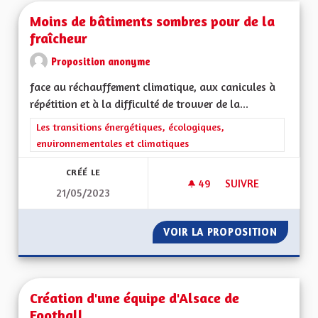
Moins de bâtiments sombres pour de la
fraîcheur
Proposition anonyme
face au réchauffement climatique, aux canicules à
répétition et à la difficulté de trouver de la...
Filtrer les résultats de la catégorie : Les transitions énergéti
Les transitions énergétiques, écologiques,
environnementales et climatiques
CRÉÉ LE
49
49 ABONNÉS
SUIVRE
21/05/2023
MOINS DE BÂTIMEN
VOIR LA PROPOSITION
MOINS 
Création d'une équipe d'Alsace de
Football