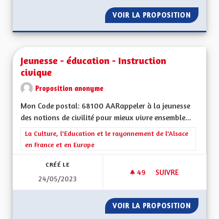
VOIR LA PROPOSITION
POUR U
Jeunesse - éducation - Instruction
civique
Proposition anonyme
Mon Code postal: 68100 AARappeler à la jeunesse
des notions de civilité pour mieux vivre ensemble...
Filtrer les résultats de la catégorie : La Culture, l'Education e
La Culture, l'Education et le rayonnement de l'Alsace
en France et en Europe
CRÉÉ LE
49
49 ABONNÉS
SUIVRE
24/05/2023
JEUNESSE - ÉDUCAT
VOIR LA PROPOSITION
JEUNES