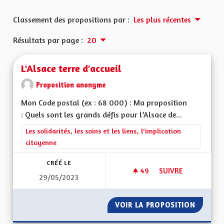
Classement des propositions par :
Les plus récentes
Résultats par page :
20
L'Alsace terre d'accueil
Proposition anonyme
Mon Code postal (ex : 68 000) : Ma proposition
: Quels sont les grands défis pour l’Alsace de...
Filtrer les résultats de la catégorie : Les solidarités, les soins e
Les solidarités, les soins et les liens, l'implication
citoyenne
CRÉÉ LE
49
49 ABONNÉS
SUIVRE
29/05/2023
L'ALSACE TERRE D'A
VOIR LA PROPOSITION
L'ALSAC