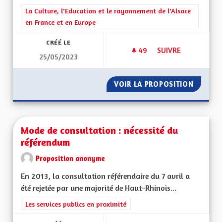
Filtrer les résultats de la catégorie : La Culture, l'Education e
La Culture, l'Education et le rayonnement de l'Alsace
en France et en Europe
CRÉÉ LE
49
49 ABONNÉS
SUIVRE
25/05/2023
DRAPEAU ROT UN W
VOIR LA PROPOSITION
DRAPEA
Mode de consultation : nécessité du
référendum
Proposition anonyme
En 2013, la consultation référendaire du 7 avril a
été rejetée par une majorité de Haut-Rhinois...
Filtrer les résultats de la catégorie : Les services publics en pro
Les services publics en proximité