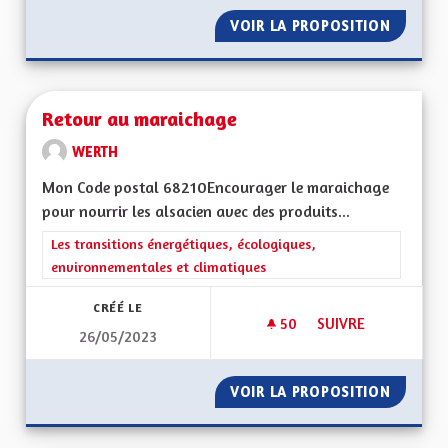
VOIR LA PROPOSITION
BUDGET
Retour au maraichage
WERTH
Mon Code postal 68210Encourager le maraichage
pour nourrir les alsacien avec des produits...
Filtrer les résultats de la catégorie : Les transitions énergéti
Les transitions énergétiques, écologiques,
environnementales et climatiques
CRÉÉ LE
50
50 ABONNÉS
SUIVRE
26/05/2023
RETOUR AU MARAI
VOIR LA PROPOSITION
RETOUR