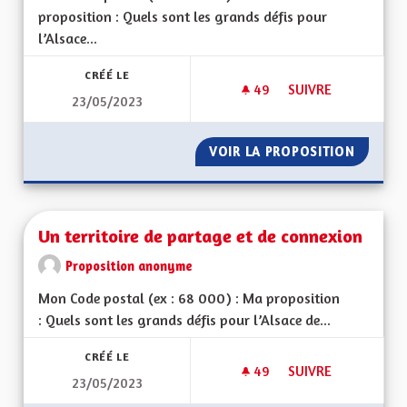
proposition : Quels sont les grands défis pour
l’Alsace...
CRÉÉ LE
49
49 ABONNÉS
SUIVRE
23/05/2023
ALSACE HORS DU G
VOIR LA PROPOSITION
ALSACE
Un territoire de partage et de connexion
Proposition anonyme
Mon Code postal (ex : 68 000) : Ma proposition
: Quels sont les grands défis pour l’Alsace de...
CRÉÉ LE
49
49 ABONNÉS
SUIVRE
23/05/2023
UN TERRITOIRE DE 