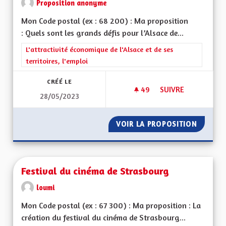
Proposition anonyme
Mon Code postal (ex : 68 200) : Ma proposition
: Quels sont les grands défis pour l’Alsace de...
Filtrer les résultats de la catégorie : L'attractivité économique 
L'attractivité économique de l'Alsace et de ses
territoires, l'emploi
CRÉÉ LE
49
49 ABONNÉS
SUIVRE
28/05/2023
ACTIVITÉS ÉCONOM
VOIR LA PROPOSITION
ACTIVI
Festival du cinéma de Strasbourg
loumi
Mon Code postal (ex : 67 300) : Ma proposition : La
création du festival du cinéma de Strasbourg...