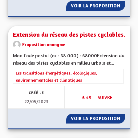
VOIR LA PROPOSITION
DÉVELO
Extension du réseau des pistes cyclables.
Proposition anonyme
Mon Code postal (ex : 68 000) : 68000Extension du
réseau des pistes cyclables en milieu urbain et...
Filtrer les résultats de la catégorie : Les transitions énergéti
Les transitions énergétiques, écologiques,
environnementales et climatiques
CRÉÉ LE
49
49 ABONNÉS
SUIVRE
22/05/2023
EXTENSION DU RÉSE
VOIR LA PROPOSITION
EXTENS