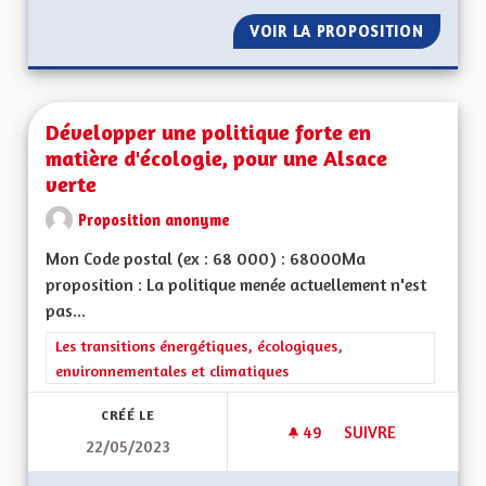
VOIR LA PROPOSITION
UN TER
Développer une politique forte en
matière d'écologie, pour une Alsace
verte
Proposition anonyme
Mon Code postal (ex : 68 000) : 68000Ma
proposition : La politique menée actuellement n'est
pas...
Filtrer les résultats de la catégorie : Les transitions énergéti
Les transitions énergétiques, écologiques,
environnementales et climatiques
CRÉÉ LE
49
49 ABONNÉS
SUIVRE
22/05/2023
DÉVELOPPER UNE PO