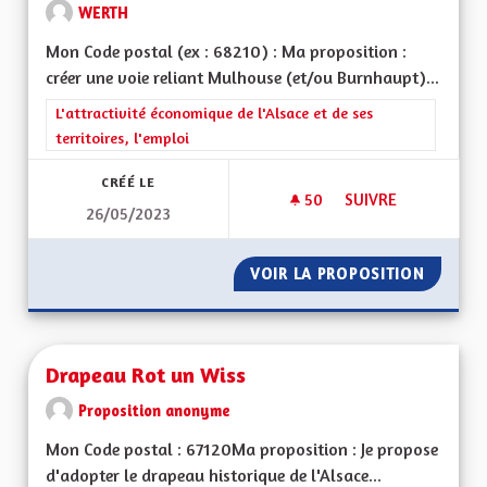
WERTH
Mon Code postal (ex : 68210) : Ma proposition :
créer une voie reliant Mulhouse (et/ou Burnhaupt)...
Filtrer les résultats de la catégorie : L'attractivité économique 
L'attractivité économique de l'Alsace et de ses
territoires, l'emploi
CRÉÉ LE
50
50 ABONNÉS
SUIVRE
26/05/2023
DÉSENCLAVER LE S
VOIR LA PROPOSITION
DÉSENC
Drapeau Rot un Wiss
Proposition anonyme
Mon Code postal : 67120Ma proposition : Je propose
d'adopter le drapeau historique de l'Alsace...