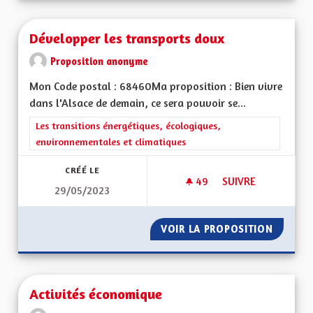
Développer les transports doux
Proposition anonyme
Mon Code postal : 68460Ma proposition : Bien vivre
dans l'Alsace de demain, ce sera pouvoir se...
Filtrer les résultats de la catégorie : Les transitions énergéti
Les transitions énergétiques, écologiques,
environnementales et climatiques
CRÉÉ LE
49
49 ABONNÉS
SUIVRE
29/05/2023
DÉVELOPPER LES T
VOIR LA PROPOSITION
DÉVELO
Activités économique