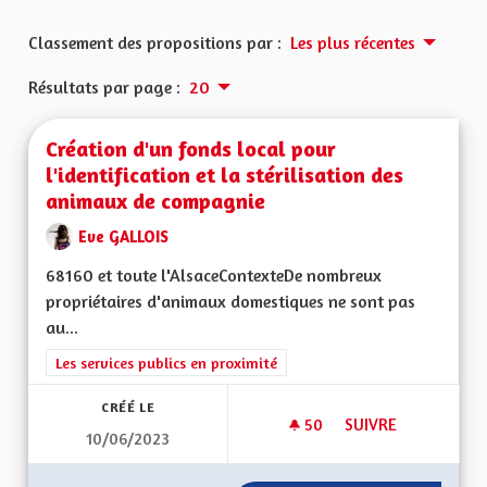
Classement des propositions par :
Les plus récentes
Résultats par page :
20
Création d'un fonds local pour
l'identification et la stérilisation des
animaux de compagnie
Eve GALLOIS
68160 et toute l'AlsaceContexteDe nombreux
propriétaires d'animaux domestiques ne sont pas
au...
Filtrer les résultats de la catégorie : Les services publics en pro
Les services publics en proximité
CRÉÉ LE
50
50 ABONNÉS
SUIVRE
10/06/2023
CRÉATION D'UN FON