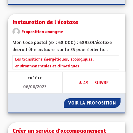
Instauration de l'écotaxe
Proposition anonyme
Mon Code postal (ex : 68 000) : 68920L'écotaxe
devrait être instaurer sur la 35 pour éviter la...
Filtrer les résultats de la catégorie : Les transitions énergéti
Les transitions énergétiques, écologiques,
environnementales et climatiques
CRÉÉ LE
49
49 ABONNÉS
SUIVRE
06/06/2023
INSTAURATION DE L
VOIR LA PROPOSITION
INSTAU
Créer un service d'accompagnement