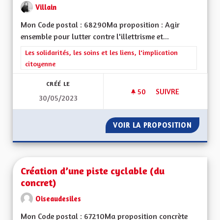
Villain
Mon Code postal : 68290Ma proposition : Agir
ensemble pour lutter contre l'illettrisme et...
Filtrer les résultats de la catégorie : Les solidarités, les soins e
Les solidarités, les soins et les liens, l'implication
citoyenne
CRÉÉ LE
50
50 ABONNÉS
SUIVRE
30/05/2023
AGIR ENSEMBLE POU
VOIR LA PROPOSITION
AGIR E
Création d’une piste cyclable (du
concret)
Oiseaudesiles
Mon Code postal : 67210Ma proposition concrète