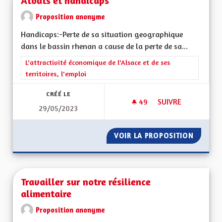
Atouts et handicaps
Proposition anonyme
Handicaps:-Perte de sa situation geographique
dans le bassin rhenan a cause de la perte de sa...
Filtrer les résultats de la catégorie : L'attractivité économique 
L'attractivité économique de l'Alsace et de ses
territoires, l'emploi
CRÉÉ LE
49
49 ABONNÉS
SUIVRE
29/05/2023
ATOUTS ET HANDIC
VOIR LA PROPOSITION
ATOUTS
Travailler sur notre résilience
alimentaire
Proposition anonyme