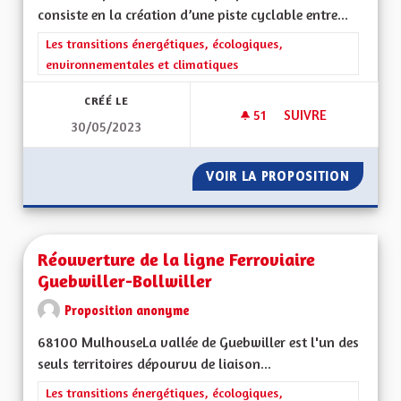
consiste en la création d’une piste cyclable entre...
Filtrer les résultats de la catégorie : Les transitions énergéti
Les transitions énergétiques, écologiques,
environnementales et climatiques
CRÉÉ LE
51
51 ABONNÉS
SUIVRE
30/05/2023
CRÉATION D’UNE PI
VOIR LA PROPOSITION
CRÉATI
Réouverture de la ligne Ferroviaire
Guebwiller-Bollwiller
Proposition anonyme
68100 MulhouseLa vallée de Guebwiller est l'un des
seuls territoires dépourvu de liaison...
Filtrer les résultats de la catégorie : Les transitions énergéti
Les transitions énergétiques, écologiques,