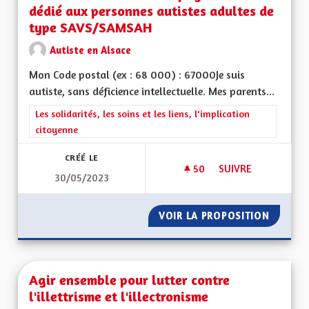
dédié aux personnes autistes adultes de
type SAVS/SAMSAH
Autiste en Alsace
Mon Code postal (ex : 68 000) : 67000Je suis
autiste, sans déficience intellectuelle. Mes parents...
Filtrer les résultats de la catégorie : Les solidarités, les soins e
Les solidarités, les soins et les liens, l'implication
citoyenne
CRÉÉ LE
50
50 ABONNÉS
SUIVRE
30/05/2023
CRÉER UN SERVICE
VOIR LA PROPOSITION
CRÉER 
Agir ensemble pour lutter contre
l'illettrisme et l'illectronisme