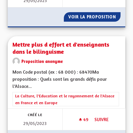
29/05/2023
DRAPEAU HISTORI
VOIR LA PROPOSITION
DRAPEA
Mettre plus d effort et d'enseignants
dans le bilinguisme
Proposition anonyme
Mon Code postal (ex : 68 000) : 68470Ma
proposition : Quels sont les grands défis pour
l’Alsace...
Filtrer les résultats de la catégorie : La Culture, l'Education e
La Culture, l'Education et le rayonnement de l'Alsace
en France et en Europe
CRÉÉ LE
49
49 ABONNÉS
SUIVRE
29/05/2023
METTRE PLUS D EFF