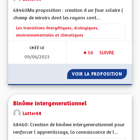
68460Ma proposition : creation d un four solaire (
champ de miroirs dont les.rayons sont...
Filtrer les résultats de la catégorie : Les transitions énergéti
Les transitions énergétiques, écologiques,
environnementales et climatiques
CRÉÉ LE
50
50 ABONNÉS
SUIVRE
09/06/2023
FOUR SOLAIRE ET Z
VOIR LA PROPOSITION
FOUR S
Binôme intergenerationnel
Lutter68
68460: Creation de binôme intergenerationnel pour
renforcer l apprentissage, la connaissance de l...