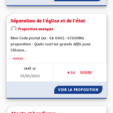
Séparation de l'église et de l'état
Proposition anonyme
Mon Code postal (ex : 68 000) : 67300Ma
proposition : Quels sont les grands défis pour
l’Alsace...
Filtrer les résultats de la catégorie : Autres
Autres
CRÉÉ LE
50
50 ABONNÉS
SUIVRE
29/05/2023
SÉPARATION DE L'ÉG
VOIR LA PROPOSITION
SÉPARAT