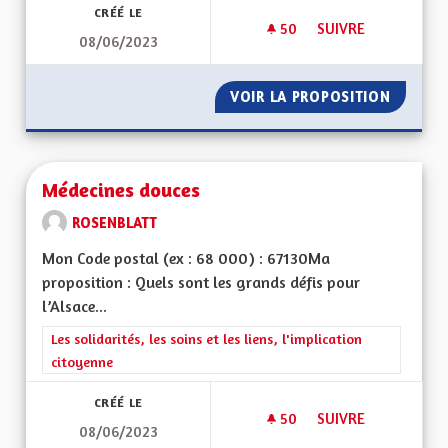
CRÉÉ LE
50
50 ABONNÉS
SUIVRE
08/06/2023
ECOTAXE EN ALSAC
VOIR LA PROPOSITION
ECOTAX
Médecines douces
ROSENBLATT
Mon Code postal (ex : 68 000) : 67130Ma
proposition : Quels sont les grands défis pour
l’Alsace...
Filtrer les résultats de la catégorie : Les solidarités, les soins e
Les solidarités, les soins et les liens, l'implication
citoyenne
CRÉÉ LE
50
50 ABONNÉS
SUIVRE
08/06/2023
MÉDECINES DOUCE