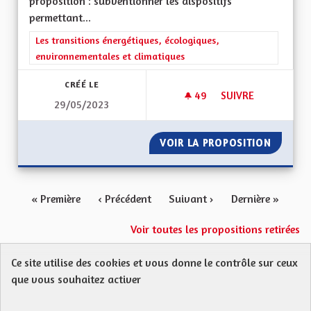
proposition : subventionner les dispositifs
permettant...
Filtrer les résultats de la catégorie : Les transitions énergéti
Les transitions énergétiques, écologiques,
environnementales et climatiques
CRÉÉ LE
49
49 ABONNÉS
SUIVRE
29/05/2023
SUBVENTION ÉCONO
VOIR LA PROPOSITION
SUBVEN
« Première
‹ Précédent
Suivant ›
Dernière »
Voir toutes les propositions retirées
Ce site utilise des cookies et vous donne le contrôle sur ceux
Protection des Données
Charte de contribution
que vous souhaitez activer
Mentions légales
FAQ
CGU
Droit d’interpellation citoyenne : comment ça marche ?