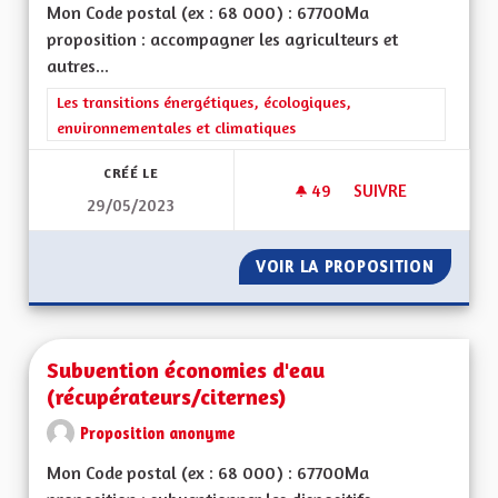
Mon Code postal (ex : 68 000) : 67700Ma
proposition : accompagner les agriculteurs et
autres...
Filtrer les résultats de la catégorie : Les transitions énergéti
Les transitions énergétiques, écologiques,
environnementales et climatiques
CRÉÉ LE
49
49 ABONNÉS
SUIVRE
29/05/2023
TRAVAILLER SUR NO
VOIR LA PROPOSITION
TRAVAIL
Subvention économies d'eau
(récupérateurs/citernes)
Proposition anonyme
Mon Code postal (ex : 68 000) : 67700Ma