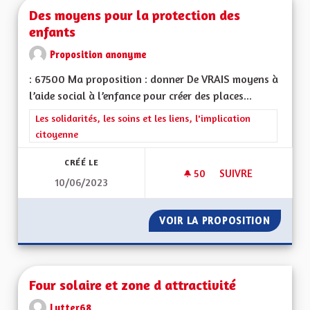
Des moyens pour la protection des
enfants
Proposition anonyme
: 67500 Ma proposition : donner De VRAIS moyens à
l’aide social à l’enfance pour créer des places...
Filtrer les résultats de la catégorie : Les solidarités, les soins e
Les solidarités, les soins et les liens, l'implication
citoyenne
CRÉÉ LE
50
50 ABONNÉS
SUIVRE
10/06/2023
DES MOYENS POUR 
VOIR LA PROPOSITION
DES MO
Four solaire et zone d attractivité
Lutter68