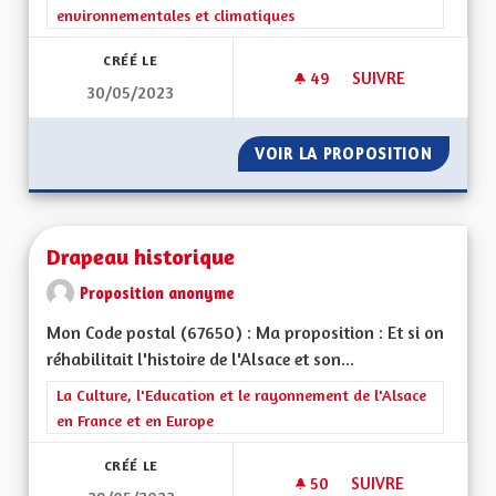
environnementales et climatiques
CRÉÉ LE
49
49 ABONNÉS
SUIVRE
30/05/2023
RÉOUVERTURE DE L
VOIR LA PROPOSITION
RÉOUVE
Drapeau historique
Proposition anonyme
Mon Code postal (67650) : Ma proposition : Et si on
réhabilitait l'histoire de l'Alsace et son...
Filtrer les résultats de la catégorie : La Culture, l'Education e
La Culture, l'Education et le rayonnement de l'Alsace
en France et en Europe
CRÉÉ LE
50
50 ABONNÉS
SUIVRE