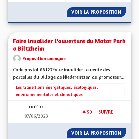
VOIR LA PROPOSITION
MÉDECI
Faire invalider l'ouverture du Motor Park
a Biltzheim
Proposition anonyme
Code postal 68127Faire invalider la vente des
parcelles du village de Niederentzen au promoteur...
Filtrer les résultats de la catégorie : Les transitions énergéti
Les transitions énergétiques, écologiques,
environnementales et climatiques
CRÉÉ LE
50
50 ABONNÉS
SUIVRE
07/06/2023
FAIRE INVALIDER L
VOIR LA PROPOSITION
FAIRE 