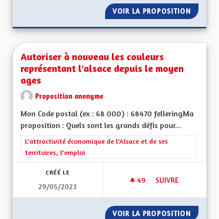
VOIR LA PROPOSITION
METTRE
Autoriser à nouveau les couleurs
représentant l'alsace depuis le moyen
ages
Proposition anonyme
Mon Code postal (ex : 68 000) : 68470 felleringMa
proposition : Quels sont les grands défis pour...
Filtrer les résultats de la catégorie : L'attractivité économique 
L'attractivité économique de l'Alsace et de ses
territoires, l'emploi
CRÉÉ LE
49
49 ABONNÉS
SUIVRE
29/05/2023
AUTORISER À NOUV
VOIR LA PROPOSITION
AUTORI