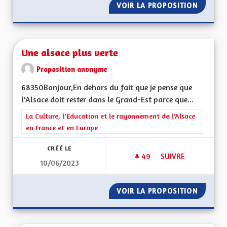
VOIR LA PROPOSITION
CRÉATI
Une alsace plus verte
Proposition anonyme
68350Bonjour,En dehors du fait que je pense que
l'Alsace doit rester dans le Grand-Est parce que...
Filtrer les résultats de la catégorie : La Culture, l'Education e
La Culture, l'Education et le rayonnement de l'Alsace
en France et en Europe
CRÉÉ LE
49
49 ABONNÉS
SUIVRE
10/06/2023
UNE ALSACE PLUS V
VOIR LA PROPOSITION
UNE AL