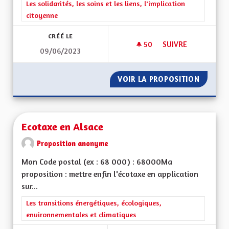
Filtrer les résultats de la catégorie : Les solidarités, les soins e
Les solidarités, les soins et les liens, l'implication
citoyenne
CRÉÉ LE
50
50 ABONNÉS
SUIVRE
09/06/2023
BINÔME INTERGEN
VOIR LA PROPOSITION
BINÔME
Ecotaxe en Alsace
Proposition anonyme
Mon Code postal (ex : 68 000) : 68000Ma
proposition : mettre enfin l'écotaxe en application
sur...
Filtrer les résultats de la catégorie : Les transitions énergéti
Les transitions énergétiques, écologiques,
environnementales et climatiques