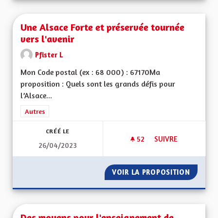
Une Alsace Forte et préservée tournée
vers l'avenir
Pfister L
Mon Code postal (ex : 68 000) : 67170Ma
proposition : Quels sont les grands défis pour
l’Alsace...
Filtrer les résultats de la catégorie : Autres
Autres
CRÉÉ LE
52
52 ABONNÉS
SUIVRE
26/04/2023
UNE ALSACE FORTE 
VOIR LA PROPOSITION
UNE AL
Des moyens pour l'enseignement de