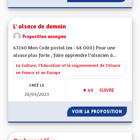
L' alsace de demain
Proposition anonyme
67240 Mon Code postal (ex : 68 000) Pour une
alsace plus forte , faire apprendre l'alsacien à...
Filtrer les résultats de la catégorie : La Culture, l'Education e
La Culture, l'Education et le rayonnement de l'Alsace
en France et en Europe
CRÉÉ LE
49
49 ABONNÉS
SUIVRE
28/04/2023
L' ALSACE DE DEMA
VOIR LA PROPOSITION
L' ALSA