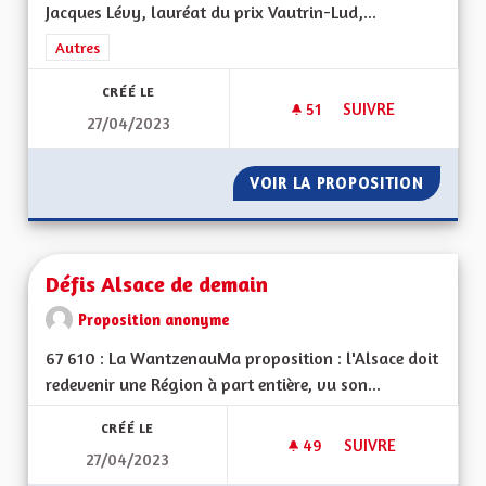
Jacques Lévy, lauréat du prix Vautrin-Lud,...
Filtrer les résultats de la catégorie : Autres
Autres
CRÉÉ LE
51
51 ABONNÉS
SUIVRE
27/04/2023
USER DE L'AVIS DE
VOIR LA PROPOSITION
USER DE
Défis Alsace de demain
Proposition anonyme
67 610 : La WantzenauMa proposition : l'Alsace doit
redevenir une Région à part entière, vu son...
CRÉÉ LE
49
49 ABONNÉS
SUIVRE
27/04/2023
DÉFIS ALSACE DE D