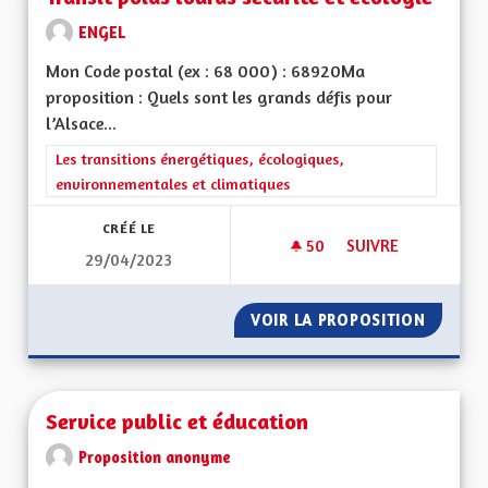
ENGEL
Mon Code postal (ex : 68 000) : 68920Ma
proposition : Quels sont les grands défis pour
l’Alsace...
Filtrer les résultats de la catégorie : Les transitions énergéti
Les transitions énergétiques, écologiques,
environnementales et climatiques
CRÉÉ LE
50
50 ABONNÉS
SUIVRE
29/04/2023
TRANSIT POIDS LOU
VOIR LA PROPOSITION
TRANSI
Service public et éducation
Proposition anonyme