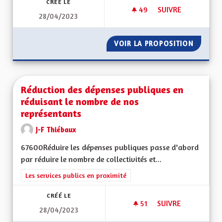
CRÉÉ LE
49
49 ABONNÉS
SUIVRE
28/04/2023
POUR UNE MEILLEU
VOIR LA PROPOSITION
POUR U
Réduction des dépenses publiques en
réduisant le nombre de nos
représentants
J-F Thiébaux
67600Réduire les dépenses publiques passe d'abord
par réduire le nombre de collectivités et...
Filtrer les résultats de la catégorie : Les services publics en pro
Les services publics en proximité
CRÉÉ LE
51
51 ABONNÉS
SUIVRE
28/04/2023
RÉDUCTION DES DÉ