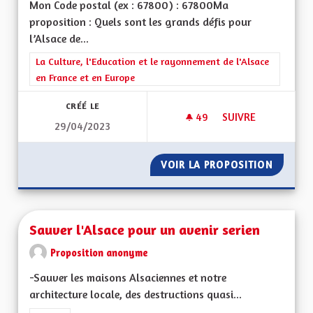
Mon Code postal (ex : 67800) : 67800Ma
proposition : Quels sont les grands défis pour
l’Alsace de...
Filtrer les résultats de la catégorie : La Culture, l'Education e
La Culture, l'Education et le rayonnement de l'Alsace
en France et en Europe
CRÉÉ LE
49
49 ABONNÉS
SUIVRE
29/04/2023
SERVICE PUBLIC ET
VOIR LA PROPOSITION
SERVIC
Sauver l'Alsace pour un avenir serien
Proposition anonyme
-Sauver les maisons Alsaciennes et notre
architecture locale, des destructions quasi...