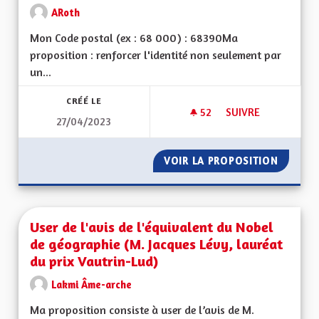
ARoth
Mon Code postal (ex : 68 000) : 68390Ma
proposition : renforcer l'identité non seulement par
un...
CRÉÉ LE
52
52 ABONNÉS
SUIVRE
27/04/2023
UNE PERSONNALITÉ
VOIR LA PROPOSITION
UNE PE
User de l'avis de l'équivalent du Nobel
de géographie (M. Jacques Lévy, lauréat
du prix Vautrin-Lud)
Lakmi Âme-arche
Ma proposition consiste à user de l’avis de M.