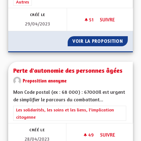
Filtrer les résultats de la catégorie : Autres
Autres
CRÉÉ LE
51
51 ABONNÉS
SUIVRE
29/04/2023
SAUVER L'ALSACE P
VOIR LA PROPOSITION
SAUVER
Perte d'autonomie des personnes âgées
Proposition anonyme
Mon Code postal (ex : 68 000) : 67000Il est urgent
de simplifier le parcours du combattant...
Filtrer les résultats de la catégorie : Les solidarités, les soins e
Les solidarités, les soins et les liens, l'implication
citoyenne
CRÉÉ LE
49
49 ABONNÉS
SUIVRE
28/04/2023
PERTE D'AUTONOMI