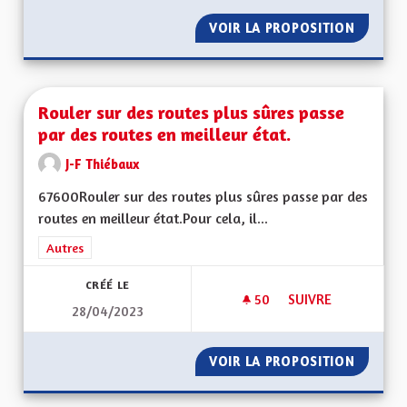
VOIR LA PROPOSITION
RÉDUCT
Rouler sur des routes plus sûres passe
par des routes en meilleur état.
J-F Thiébaux
67600Rouler sur des routes plus sûres passe par des
routes en meilleur état.Pour cela, il...
Filtrer les résultats de la catégorie : Autres
Autres
CRÉÉ LE
50
50 ABONNÉS
SUIVRE
28/04/2023
ROULER SUR DES RO
VOIR LA PROPOSITION
ROULER