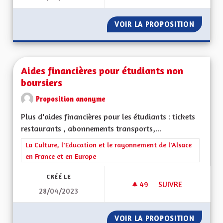
VOIR LA PROPOSITION
PERTE 
Aides financières pour étudiants non
boursiers
Proposition anonyme
Plus d'aides financières pour les étudiants : tickets
restaurants , abonnements transports,...
Filtrer les résultats de la catégorie : La Culture, l'Education e
La Culture, l'Education et le rayonnement de l'Alsace
en France et en Europe
CRÉÉ LE
49
49 ABONNÉS
SUIVRE
28/04/2023
AIDES FINANCIÈRE
VOIR LA PROPOSITION
AIDES 