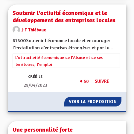
Soutenir l'activité économique et le
développement des entreprises locales
J-F Thiébaux
67600Soutenir l'économie locale et encourager
l'installation d'entreprises étrangères et par la...
Filtrer les résultats de la catégorie : L'attractivité économique 
L'attractivité économique de l'Alsace et de ses
territoires, l'emploi
CRÉÉ LE
50
50 ABONNÉS
SUIVRE
28/04/2023
SOUTENIR L'ACTIV
VOIR LA PROPOSITION
SOUTEN
Une personnalité forte