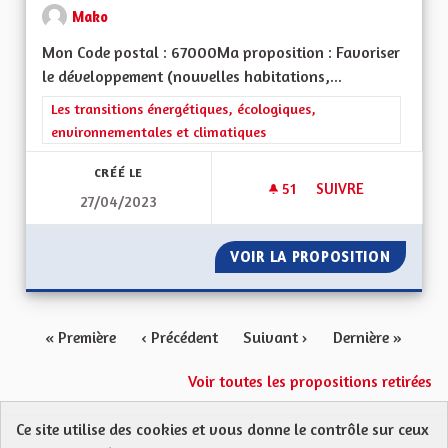
Mako
Mon Code postal : 67000Ma proposition : Favoriser
le développement (nouvelles habitations,...
Filtrer les résultats de la catégorie : Les transitions énergéti
Les transitions énergétiques, écologiques,
environnementales et climatiques
CRÉÉ LE
51
51 ABONNÉS
SUIVRE
27/04/2023
FAVORISER LE DÉVE
VOIR LA PROPOSITION
FAVORI
« Première
‹ Précédent
Suivant ›
Dernière »
Voir toutes les propositions retirées
Ce site utilise des cookies et vous donne le contrôle sur ceux