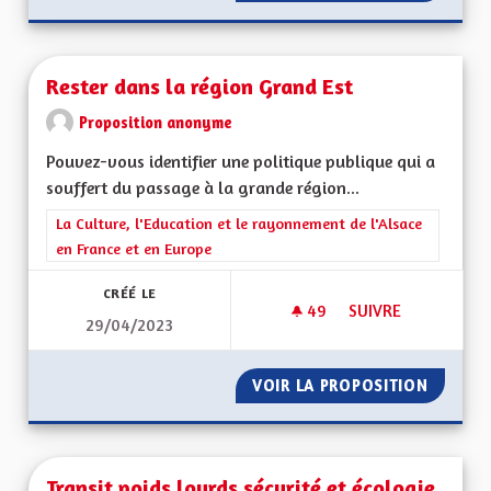
Rester dans la région Grand Est
Proposition anonyme
Pouvez-vous identifier une politique publique qui a
souffert du passage à la grande région...
Filtrer les résultats de la catégorie : La Culture, l'Education e
La Culture, l'Education et le rayonnement de l'Alsace
en France et en Europe
CRÉÉ LE
49
49 ABONNÉS
SUIVRE
29/04/2023
RESTER DANS LA R
VOIR LA PROPOSITION
RESTER
Transit poids lourds sécurité et écologie