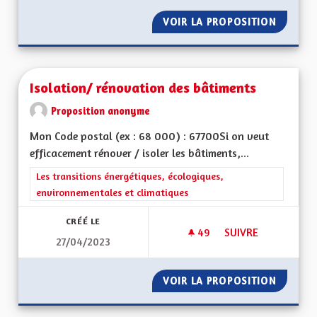
VOIR LA PROPOSITION
DÉFIS 
Isolation/ rénovation des bâtiments
Proposition anonyme
Mon Code postal (ex : 68 000) : 67700Si on veut
efficacement rénover / isoler les bâtiments,...
Filtrer les résultats de la catégorie : Les transitions énergéti
Les transitions énergétiques, écologiques,
environnementales et climatiques
CRÉÉ LE
49
49 ABONNÉS
SUIVRE
27/04/2023
ISOLATION/ RÉNOV
VOIR LA PROPOSITION
ISOLAT