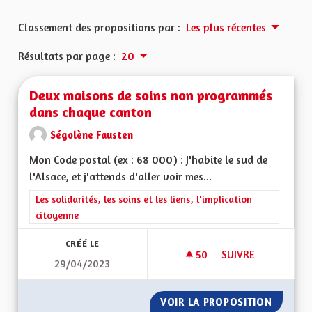
Classement des propositions par :
Les plus récentes
Résultats par page :
20
Deux maisons de soins non programmés
dans chaque canton
Ségolène Fausten
Mon Code postal (ex : 68 000) : J'habite le sud de
l'Alsace, et j'attends d'aller voir mes...
Filtrer les résultats de la catégorie : Les solidarités, les soins e
Les solidarités, les soins et les liens, l'implication
citoyenne
CRÉÉ LE
50
50 ABONNÉS
SUIVRE
29/04/2023
DEUX MAISONS DE
VOIR LA PROPOSITION
DEUX M