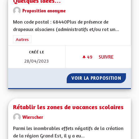
Quelques idées…
Proposition anonyme
Mon code postal : 68440Plus de présence de
drapeaux alsaciens (administratifs et/ou rot un...
Filtrer les résultats de la catégorie : Autres
Autres
CRÉÉ LE
49
49 ABONNÉS
SUIVRE
28/04/2023
QUELQUES IDÉES…
VOIR LA PROPOSITION
QUELQU
Rétablir les zones de vacances scolaires
Wierscher
Parmi les inombrables effets négatifs de la création
de la région Grand Est, il y a eu...