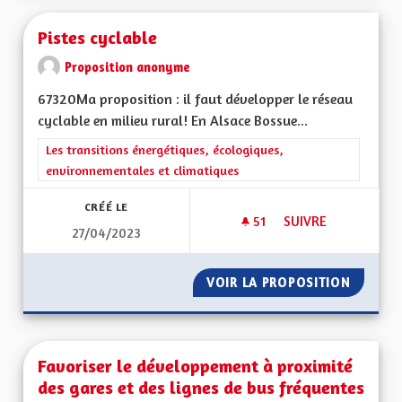
Pistes cyclable
Proposition anonyme
67320Ma proposition : il faut développer le réseau
cyclable en milieu rural! En Alsace Bossue...
Filtrer les résultats de la catégorie : Les transitions énergéti
Les transitions énergétiques, écologiques,
environnementales et climatiques
CRÉÉ LE
51
51 ABONNÉS
SUIVRE
27/04/2023
PISTES CYCLABLE
VOIR LA PROPOSITION
PISTES 
Favoriser le développement à proximité
des gares et des lignes de bus fréquentes