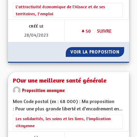
Filtrer les résultats de la catégorie : L'attractivité économique 
L'attractivité économique de l'Alsace et de ses
territoires, l'emploi
CRÉÉ LE
50
50 ABONNÉS
SUIVRE
28/04/2023
RÉTABLIR LES ZONE
VOIR LA PROPOSITION
RÉTABL
POur une meilleure santé générale
Proposition anonyme
Mon Code postal (ex : 68 000) : Ma proposition
: Pour une plus grande liberté et d'encadrement en...
Filtrer les résultats de la catégorie : Les solidarités, les soins e
Les solidarités, les soins et les liens, l'implication
citoyenne