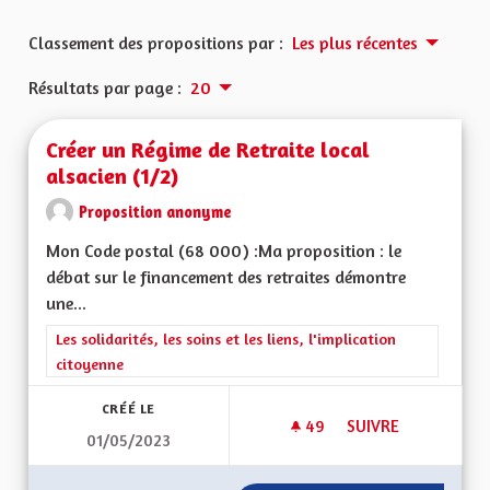
Classement des propositions par :
Les plus récentes
Résultats par page :
20
Créer un Régime de Retraite local
alsacien (1/2)
Proposition anonyme
Mon Code postal (68 000) :Ma proposition : le
débat sur le financement des retraites démontre
une...
Filtrer les résultats de la catégorie : Les solidarités, les soins e
Les solidarités, les soins et les liens, l'implication
citoyenne
CRÉÉ LE
49
49 ABONNÉS
SUIVRE
01/05/2023
CRÉER UN RÉGIME D