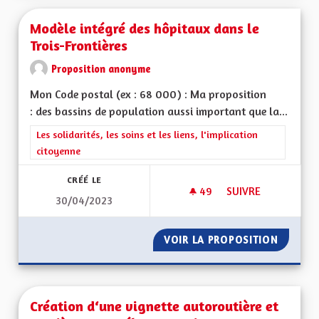
Modèle intégré des hôpitaux dans le
Trois-Frontières
Proposition anonyme
Mon Code postal (ex : 68 000) : Ma proposition
: des bassins de population aussi important que la...
Filtrer les résultats de la catégorie : Les solidarités, les soins e
Les solidarités, les soins et les liens, l'implication
citoyenne
CRÉÉ LE
49
49 ABONNÉS
SUIVRE
30/04/2023
MODÈLE INTÉGRÉ D
VOIR LA PROPOSITION
MODÈLE
Création d‘une vignette autoroutière et