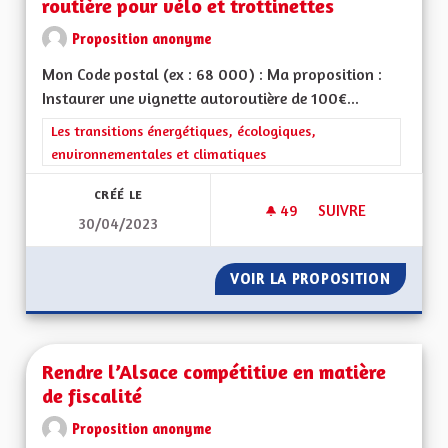
routière pour vélo et trottinettes
Proposition anonyme
Mon Code postal (ex : 68 000) : Ma proposition :
Instaurer une vignette autoroutière de 100€...
Filtrer les résultats de la catégorie : Les transitions énergéti
Les transitions énergétiques, écologiques,
environnementales et climatiques
CRÉÉ LE
49
49 ABONNÉS
SUIVRE
30/04/2023
CRÉATION D‘UNE V
VOIR LA PROPOSITION
CRÉATI
Rendre l’Alsace compétitive en matière
de fiscalité
Proposition anonyme