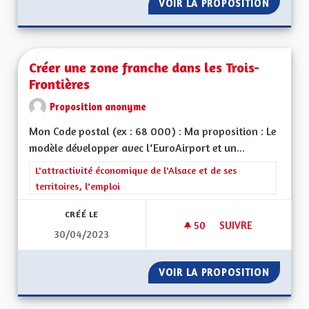
VOIR LA PROPOSITION
GÉNÉRA
Créer une zone franche dans les Trois-
Frontières
Proposition anonyme
Mon Code postal (ex : 68 000) : Ma proposition : Le
modèle développer avec l‘EuroAirport et un...
Filtrer les résultats de la catégorie : L'attractivité économique 
L'attractivité économique de l'Alsace et de ses
territoires, l'emploi
CRÉÉ LE
50
50 ABONNÉS
SUIVRE
30/04/2023
CRÉER UNE ZONE F
VOIR LA PROPOSITION
CRÉER 