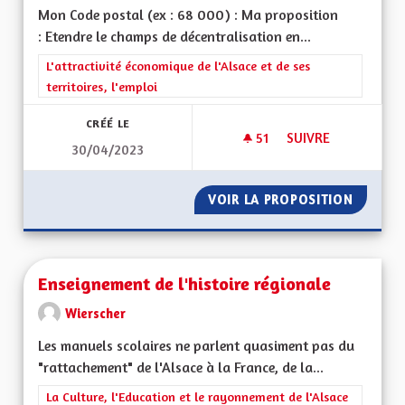
Mon Code postal (ex : 68 000) : Ma proposition
: Etendre le champs de décentralisation en...
Filtrer les résultats de la catégorie : L'attractivité économique 
L'attractivité économique de l'Alsace et de ses
territoires, l'emploi
CRÉÉ LE
51
51 ABONNÉS
SUIVRE
30/04/2023
RENDRE L’ALSACE C
VOIR LA PROPOSITION
RENDRE 
Enseignement de l'histoire régionale
Wierscher
Les manuels scolaires ne parlent quasiment pas du
"rattachement" de l'Alsace à la France, de la...
Filtrer les résultats de la catégorie : La Culture, l'Education e
La Culture, l'Education et le rayonnement de l'Alsace