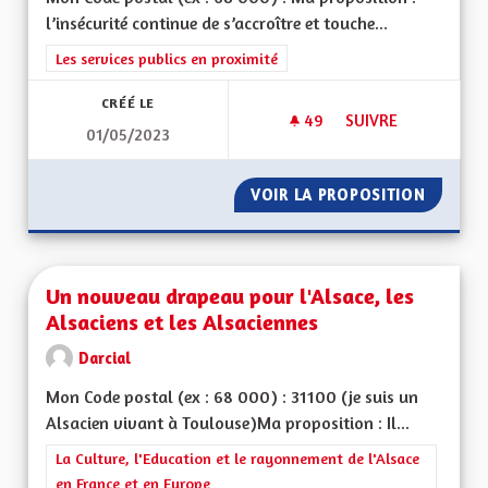
l’insécurité continue de s’accroître et touche...
Filtrer les résultats de la catégorie : Les services publics en pro
Les services publics en proximité
CRÉÉ LE
49
49 ABONNÉS
SUIVRE
01/05/2023
GÉNÉRALISATION D
VOIR LA PROPOSITION
GÉNÉRA
Un nouveau drapeau pour l'Alsace, les
Alsaciens et les Alsaciennes
Darcial
Mon Code postal (ex : 68 000) : 31100 (je suis un
Alsacien vivant à Toulouse)Ma proposition : Il...
Filtrer les résultats de la catégorie : La Culture, l'Education e
La Culture, l'Education et le rayonnement de l'Alsace
en France et en Europe