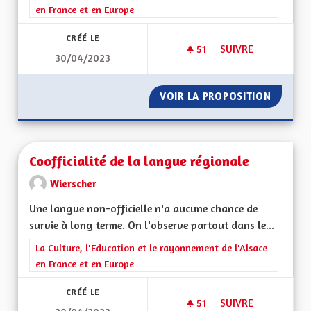
en France et en Europe
CRÉÉ LE
51
51 ABONNÉS
SUIVRE
30/04/2023
ENSEIGNEMENT DE 
VOIR LA PROPOSITION
ENSEIG
Coofficialité de la langue régionale
Wierscher
Une langue non-officielle n'a aucune chance de
survie à long terme. On l'observe partout dans le...
Filtrer les résultats de la catégorie : La Culture, l'Education e
La Culture, l'Education et le rayonnement de l'Alsace
en France et en Europe
CRÉÉ LE
51
51 ABONNÉS
SUIVRE