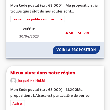
Mon Code postal (ex : 68 000) : Ma proposition : je
trouve que l état de nos routes sont...
Filtrer les résultats de la catégorie : Les services publics en pro
Les services publics en proximité
CRÉÉ LE
50
50 ABONNÉS
SUIVRE
30/04/2023
ÉTAT DES VOIRIES 
VOIR LA PROPOSITION
ÉTAT D
Mieux vivre dans notre région
Jacqueline HALM
Mon Code postal (ex : 68 000) : 68200Ma
proposition : L'Alsace est particulière de par son...
Filtrer les résultats de la catégorie : Autres
Autres