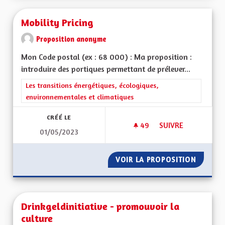
Mobility Pricing
Proposition anonyme
Mon Code postal (ex : 68 000) : Ma proposition :
introduire des portiques permettant de prélever...
Filtrer les résultats de la catégorie : Les transitions énergéti
Les transitions énergétiques, écologiques,
environnementales et climatiques
CRÉÉ LE
49
49 ABONNÉS
SUIVRE
01/05/2023
MOBILITY PRICING
VOIR LA PROPOSITION
MOBILI
Drinkgeldinitiative - promouvoir la
culture