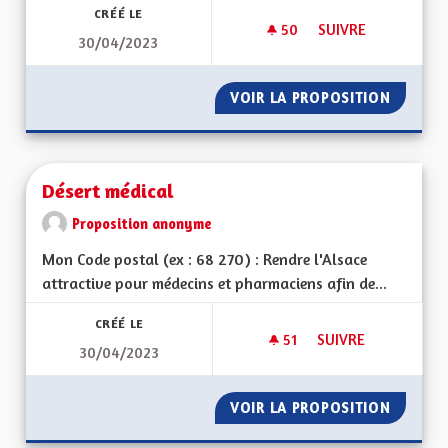
CRÉÉ LE
50
50 ABONNÉS
SUIVRE
30/04/2023
MIEUX VIVRE DANS
VOIR LA PROPOSITION
MIEUX 
Désert médical
Proposition anonyme
Mon Code postal (ex : 68 270) : Rendre l'Alsace
attractive pour médecins et pharmaciens afin de...
CRÉÉ LE
51
51 ABONNÉS
SUIVRE
30/04/2023
DÉSERT MÉDICAL
VOIR LA PROPOSITION
DÉSERT