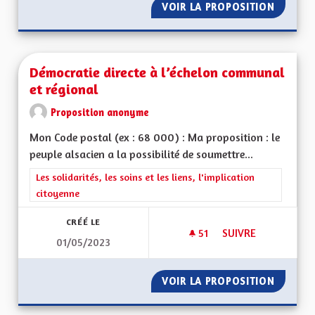
VOIR LA PROPOSITION
CRÉER U
Démocratie directe à l’échelon communal
et régional
Proposition anonyme
Mon Code postal (ex : 68 000) : Ma proposition : le
peuple alsacien a la possibilité de soumettre...
Filtrer les résultats de la catégorie : Les solidarités, les soins e
Les solidarités, les soins et les liens, l'implication
citoyenne
CRÉÉ LE
51
51 ABONNÉS
SUIVRE
01/05/2023
DÉMOCRATIE DIREC
VOIR LA PROPOSITION
DÉMOCR