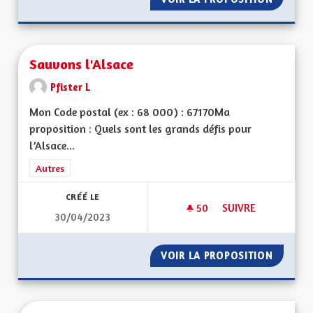
Sauvons l'Alsace
Pfister L
Mon Code postal (ex : 68 000) : 67170Ma
proposition : Quels sont les grands défis pour
l’Alsace...
Filtrer les résultats de la catégorie : Autres
Autres
CRÉÉ LE
50
50 ABONNÉS
SUIVRE
30/04/2023
SAUVONS L'ALSACE
VOIR LA PROPOSITION
SAUVON