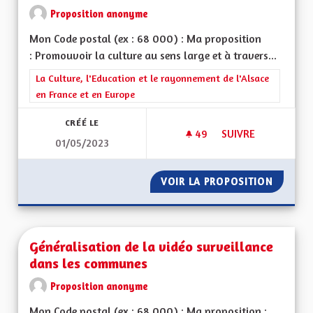
Proposition anonyme
Mon Code postal (ex : 68 000) : Ma proposition
: Promouvoir la culture au sens large et à travers...
Filtrer les résultats de la catégorie : La Culture, l'Education e
La Culture, l'Education et le rayonnement de l'Alsace
en France et en Europe
CRÉÉ LE
49
49 ABONNÉS
SUIVRE
01/05/2023
DRINKGELDINITIATI
VOIR LA PROPOSITION
DRINKG
Généralisation de la vidéo surveillance
dans les communes
Proposition anonyme
Mon Code postal (ex : 68 000) : Ma proposition :