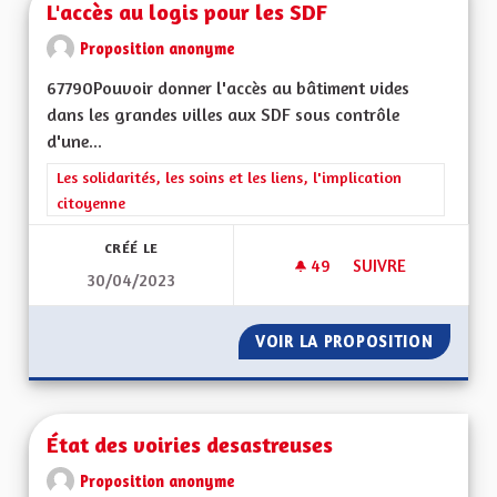
L'accès au logis pour les SDF
Proposition anonyme
67790Pouvoir donner l'accès au bâtiment vides
dans les grandes villes aux SDF sous contrôle
d'une...
Filtrer les résultats de la catégorie : Les solidarités, les soins e
Les solidarités, les soins et les liens, l'implication
citoyenne
CRÉÉ LE
49
49 ABONNÉS
SUIVRE
30/04/2023
L'ACCÈS AU LOGIS 
VOIR LA PROPOSITION
L'ACCÈS
État des voiries desastreuses
Proposition anonyme