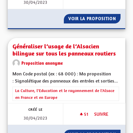
30/04/2023
ROTT UN WISS / RO
VOIR LA PROPOSITION
ROTT U
Généraliser l‘usage de l‘Alsacien
bilingue sur tous les panneaux routiers
Proposition anonyme
Mon Code postal (ex : 68 000) : Ma proposition
: Signalétique des panneaux des entrées et sorties...
Filtrer les résultats de la catégorie : La Culture, l'Education e
La Culture, l'Education et le rayonnement de l'Alsace
en France et en Europe
CRÉÉ LE
51
51 ABONNÉS
SUIVRE
30/04/2023
GÉNÉRALISER L‘USA