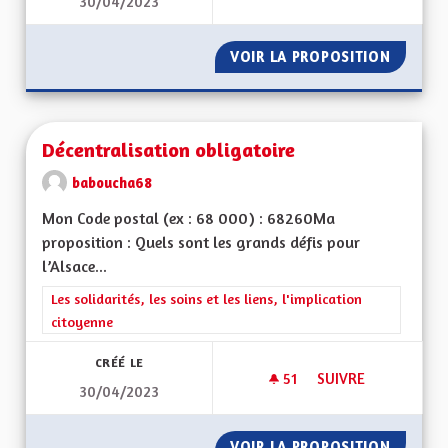
30/04/2023
COOFFICIALITÉ DE 
VOIR LA PROPOSITION
COOFFI
Décentralisation obligatoire
baboucha68
Mon Code postal (ex : 68 000) : 68260Ma
proposition : Quels sont les grands défis pour
l’Alsace...
Filtrer les résultats de la catégorie : Les solidarités, les soins e
Les solidarités, les soins et les liens, l'implication
citoyenne
CRÉÉ LE
51
51 ABONNÉS
SUIVRE
30/04/2023
DÉCENTRALISATION
VOIR LA PROPOSITION
DÉCENT