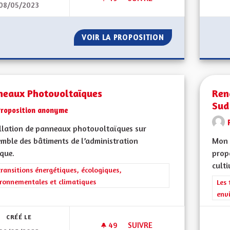
08/05/2023
VERDIR LES RUES
VOIR LA PROPOSITION
VERDIR LES RUES
neaux Photovoltaïques
Ren
Sud
Proposition anonyme
llation de panneaux photovoltaïques sur
emble des bâtiments de l’administration
Mon 
que.
propo
cultiv
rer les résultats de la catégorie : Les transitions énergétiques, écolog
transitions énergétiques, écologiques,
ronnementales et climatiques
Filt
Les 
env
CRÉÉ LE
49
49 ABONNÉS
SUIVRE