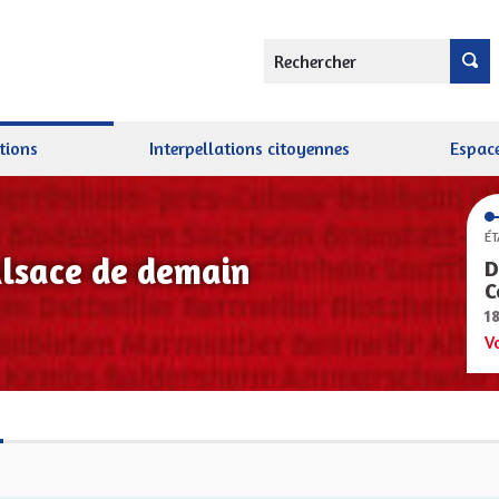
Rechercher
tions
Interpellations citoyennes
Espace
ÉT
Alsace de demain
D
C
1
V