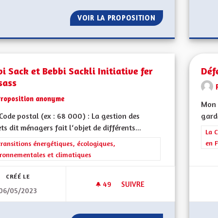
VOIR LA PROPOSITION
ALSACE DU FUTU
i Sack et Bebbi Sackli Initiative fer
Défe
sass
Proposition anonyme
Mon 
ode postal (ex : 68 000) : La gestion des
garde
ts dit ménagers fait l‘objet de différents...
Filt
La C
en F
rer les résultats de la catégorie : Les transitions énergétiques, écolog
transitions énergétiques, écologiques,
ronnementales et climatiques
CRÉÉ LE
49
49 ABONNÉS
SUIVRE
06/05/2023
BEBBI SACK ET BEBBI SACKLI IN