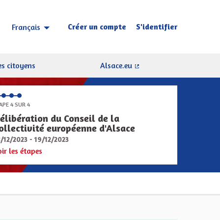
Créer un compte
S'identifier
Français
Choisir la langue
Sprache wählen
s citoyens
Alsace.eu
(Lien externe)
APE 4 SUR 4
élibération du Conseil de la
ollectivité européenne d'Alsace
8/12/2023 - 19/12/2023
oir les étapes