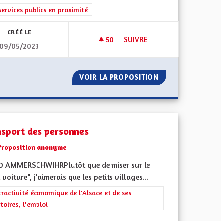
rer les résultats de la catégorie : Les services publics en proximité
services publics en proximité
CRÉÉ LE
50
50 ABONNÉS
SUIVRE
09/05/2023
ISIBILITÉ DE LA CEA
FONCTIONNEMENT DES STRUC
TORIALE ET VISIBILITÉ DE LA CEA
VOIR LA PROPOSITION
FONCTIONNEMENT
nsport des personnes
Proposition anonyme
0 AMMERSCHWIHRPlutôt que de miser sur le
 voiture", j'aimerais que les petits villages...
rer les résultats de la catégorie : L'attractivité économique de l'Alsace e
tractivité économique de l'Alsace et de ses
itoires, l'emploi
iques, environnementales et climatiques