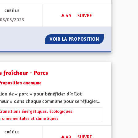
CRÉÉ LE
49
49 ABONNÉS
SUIVRE
08/05/2023
IES
TRANSPORT DES PERSONNES
 LES ÉNERGIES
VOIR LA PROPOSITION
TRANSPORT DES 
s fraîcheur - Parcs
Proposition anonyme
ion de « parc » pour bénéficier d’« îlot
cheur » dans chaque commune pour se réfugier...
iques, environnementales et climatiques
rer les résultats de la catégorie : Les transitions énergétiques, écolog
transitions énergétiques, écologiques,
ironnementales et climatiques
CRÉÉ LE
49
49 ABONNÉS
SUIVRE