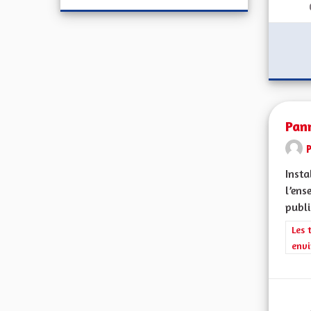
Pan
Insta
l’ens
publi
Filt
Les 
envi