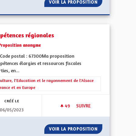
BBI SACKLI INITIATIVE FER S‘ELSASS
VOIR LA PROPOSITION
DÉFENDRE L' "ÂM
pétences régionales
Proposition anonyme
Code postal : 67300Ma proposition
pétences élargies et ressources fiscales
ties, en...
rer les résultats de la catégorie : La Culture, l'Education et le rayonne
ulture, l'Education et le rayonnement de l'Alsace
rance et en Europe
CRÉÉ LE
49
49 ABONNÉS
SUIVRE
06/05/2023
COMPÉTENCES RÉGIONALES
NALISÉE
VOIR LA PROPOSITION
COMPÉTENCES R