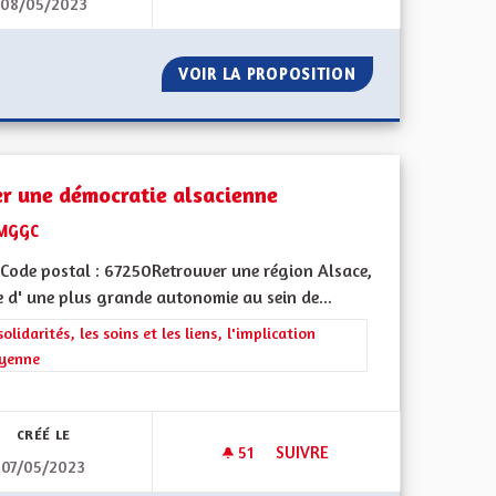
08/05/2023
S
RENATURER LE GRAND RIED E
OVOLTAÏQUES
VOIR LA PROPOSITION
RENATURER LE G
er une démocratie alsacienne
MGGC
Code postal : 67250Retrouver une région Alsace,
 d' une plus grande autonomie au sein de...
rer les résultats de la catégorie : Les solidarités, les soins et les liens, 
solidarités, les soins et les liens, l'implication
oyenne
ment de l'Alsace en France et en Europe
CRÉÉ LE
51
51 ABONNÉS
SUIVRE
07/05/2023
CRÉER UNE DÉMOCRATIE ALS