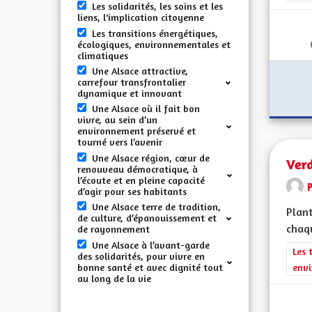
Les solidarités, les soins et les
liens, l'implication citoyenne
Les transitions énergétiques,
écologiques, environnementales et
climatiques
Une Alsace attractive,
carrefour transfrontalier
dynamique et innovant
Une Alsace où il fait bon
vivre, au sein d’un
environnement préservé et
tourné vers l’avenir
Une Alsace région, cœur de
Verd
renouveau démocratique, à
l’écoute et en pleine capacité
d’agir pour ses habitants
Une Alsace terre de tradition,
Plant
de culture, d’épanouissement et
chaqu
de rayonnement
Une Alsace à l’avant-garde
Filt
Les 
des solidarités, pour vivre en
bonne santé et avec dignité tout
envi
au long de la vie