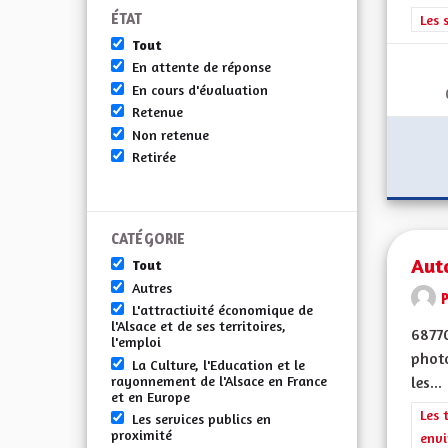
ÉTAT
Filt
Les 
Tout
En attente de réponse
En cours d'évaluation
Retenue
Non retenue
Retirée
CATÉGORIE
Aut
Tout
Autres
L'attractivité économique de
l'Alsace et de ses territoires,
6877
l'emploi
photo
La Culture, l'Education et le
rayonnement de l'Alsace en France
les...
et en Europe
Filt
Les 
Les services publics en
proximité
envi