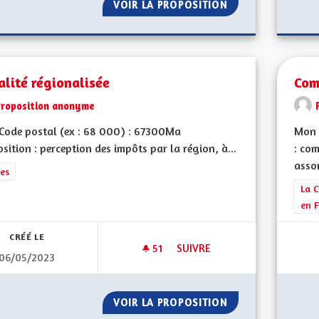
VOIR LA PROPOSITION
BEBBI SACK ET BE
alité régionalisée
Com
Proposition anonyme
Code postal (ex : 68 000) : 67300Ma
Mon 
sition : perception des impôts par la région, à...
: com
assor
rer les résultats de la catégorie : Autres
es
Filt
La C
en F
CRÉÉ LE
51
51 ABONNÉS
SUIVRE
06/05/2023
FISCALITÉ RÉGIONALISÉE
VOIR LA PROPOSITION
FISCALITÉ RÉGIO