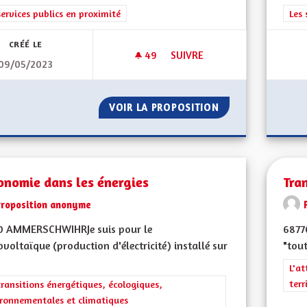
rer les résultats de la catégorie : Les services publics en proximité
services publics en proximité
Filt
Les 
CRÉÉ LE
49
49 ABONNÉS
SUIVRE
09/05/2023
DYNAMIQUE TERRITORIALE ET V
VOIR LA PROPOSITION
DYNAMIQUE TERRI
onomie dans les énergies
Tra
Proposition anonyme
0 AMMERSCHWIHRJe suis pour le
6877
voltaïque (production d'électricité) installé sur
"tout
Filt
L'at
terr
rer les résultats de la catégorie : Les transitions énergétiques, écolog
transitions énergétiques, écologiques,
ronnementales et climatiques