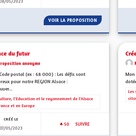
08/05/2023
PANNEAUX PHOTOVOLTAÏQUE
VOIR LA PROPOSITION
PANNEAUX PHOT
ce du futur
Cré
Proposition anonyme
ode postal (ex : 68 000) : Les défis sont
Mon 
reux pour notre REGION Alsace :
dotée
uver...
Filt
Les 
cit
rer les résultats de la catégorie : La Culture, l'Education et le rayonne
ulture, l'Education et le rayonnement de l'Alsace
rance et en Europe
CRÉÉ LE
50
50 ABONNÉS
SUIVRE
07/05/2023
ALSACE DU FUTUR