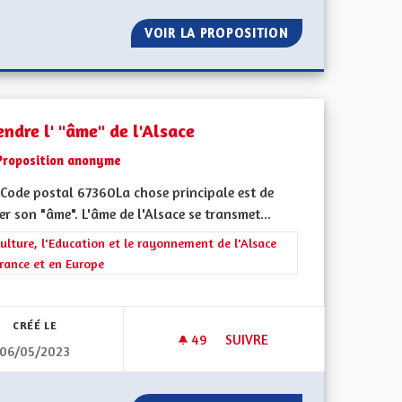
R
VOIR LA PROPOSITION
CRÉER UNE DÉMO
ndre l' "âme" de l'Alsace
Proposition anonyme
Code postal 67360La chose principale est de
r son "âme". L'âme de l'Alsace se transmet...
rer les résultats de la catégorie : La Culture, l'Education et le rayonne
ulture, l'Education et le rayonnement de l'Alsace
rance et en Europe
iques, environnementales et climatiques
CRÉÉ LE
49
49 ABONNÉS
SUIVRE
06/05/2023
ITIATIVE FER S‘ELSASS
DÉFENDRE L' "ÂME" DE L'ALSA