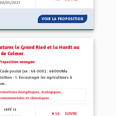
08/05/2023
ÎLOTS FRAÎCHEUR - PARCS
VOIR LA PROPOSITION
ÎLOTS FRAÎCHEUR
aturer le Grand Ried et la Hardt au
 de Colmar
Proposition anonyme
Code postal (ex : 68 000) : 68000Ma
sition : 1. Encourager les agriculteurs à
er...
iques, environnementales et climatiques
rer les résultats de la catégorie : Les transitions énergétiques, écolog
transitions énergétiques, écologiques,
ironnementales et climatiques
CRÉÉ LE
50
50 ABONNÉS
SUIVRE