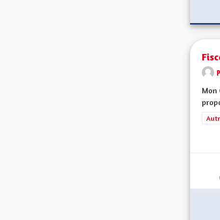
Fisc
Mon 
propo
Filt
Autr