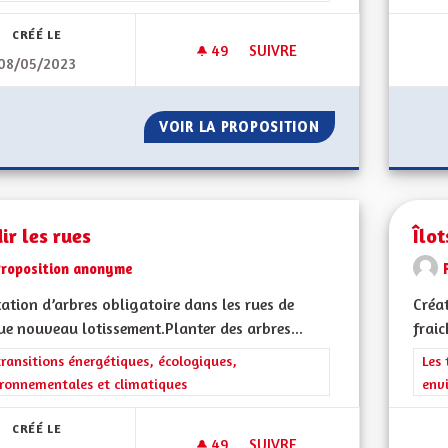
CRÉÉ LE
49
49 ABONNÉS
SUIVRE
08/05/2023
AUTONOMIE DANS LES ÉNERG
VOIR LA PROPOSITION
AUTONOMIE DANS
ir les rues
Îlot
Proposition anonyme
ation d’arbres obligatoire dans les rues de
Créat
e nouveau lotissement.Planter des arbres...
frai
rer les résultats de la catégorie : Les transitions énergétiques, écolog
transitions énergétiques, écologiques,
Filt
Les 
ronnementales et climatiques
env
CRÉÉ LE
49
49 ABONNÉS
SUIVRE