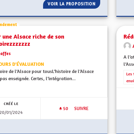
VOIR LA PROPOSITION
L'ALSACE DE DEMA
ndement
 une Alsace riche de son
Réd
oirezzzzzzz
kaffes
A l’a
OURS D'ÉVALUATION
l’Ass
toire de l’Alsace pour tousL’histoire de l’Alsace
Filt
Les 
 pas enseignée. Certes, l’intégration...
env
CRÉÉ LE
50
50 ABONNÉS
SUIVRE
20/01/2024
POUR UNE ALSACE RICHE DE 