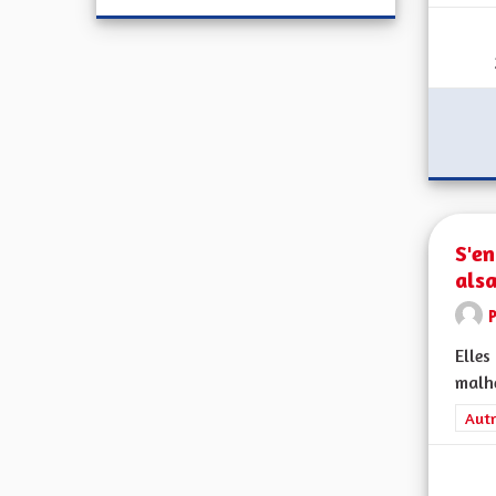
S'e
als
Elles
malhe
Filt
Autr