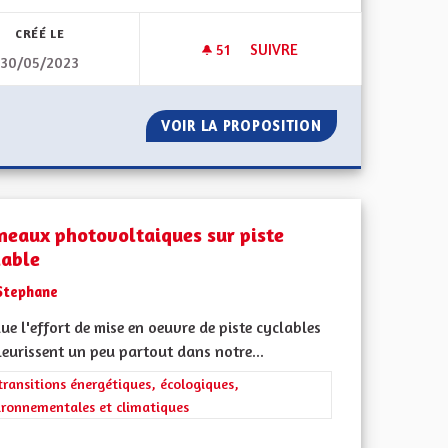
CRÉÉ LE
51
51 ABONNÉS
SUIVRE
30/05/2023
CRÉATION D’UNE PISTE CYCLA
ITOYENNE
VOIR LA PROPOSITION
CRÉATION D’UNE 
neaux photovoltaiques sur piste
lable
Stephane
lue l'effort de mise en oeuvre de piste cyclables
leurissent un peu partout dans notre...
rer les résultats de la catégorie : Les transitions énergétiques, écolog
transitions énergétiques, écologiques,
ironnementales et climatiques
iques, environnementales et climatiques