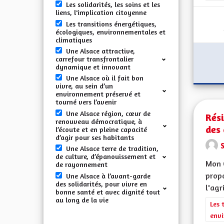
Les solidarités, les soins et les
liens, l'implication citoyenne
Les transitions énergétiques,
écologiques, environnementales et
climatiques
Une Alsace attractive,
carrefour transfrontalier
dynamique et innovant
Une Alsace où il fait bon
vivre, au sein d’un
environnement préservé et
tourné vers l’avenir
Une Alsace région, cœur de
Rés
renouveau démocratique, à
des 
l’écoute et en pleine capacité
d’agir pour ses habitants
Une Alsace terre de tradition,
de culture, d’épanouissement et
Mon 
de rayonnement
propo
Une Alsace à l’avant-garde
des solidarités, pour vivre en
l'agr
bonne santé et avec dignité tout
au long de la vie
Filt
Les 
envi