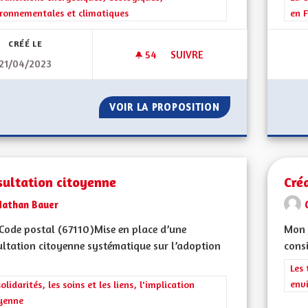
ronnementales et climatiques
en F
CRÉÉ LE
54
54 ABONNÉS
SUIVRE
21/04/2023
RENDRE LES CHEMINS AGRICO
VOIR LA PROPOSITION
RENDRE LES CHEM
sultation citoyenne
Cré
Nathan Bauer
ode postal (67110)Mise en place d’une
Mon 
ltation citoyenne systématique sur l’adoption
consi
Filt
Les 
env
rer les résultats de la catégorie : Les solidarités, les soins et les liens, 
solidarités, les soins et les liens, l'implication
yenne