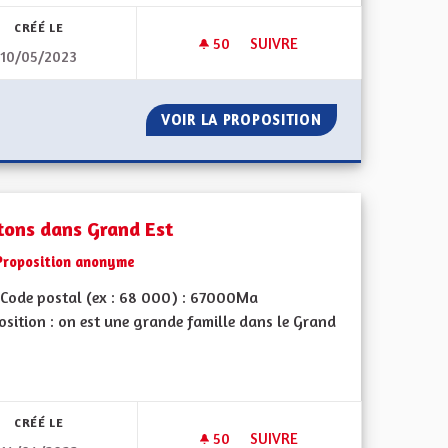
CRÉÉ LE
50
50 ABONNÉS
SUIVRE
10/05/2023
S UN CHANGEMENT DES CULTRURES
PANNEAUX PHOTOVOLTAIQUES
HERESSE VERS UN CHANGEMENT DES CULTRURES
VOIR LA PROPOSITION
PANNEAUX PHOTO
tons dans Grand Est
Proposition anonyme
Code postal (ex : 68 000) : 67000Ma
sition : on est une grande famille dans le Grand
CRÉÉ LE
50
50 ABONNÉS
SUIVRE