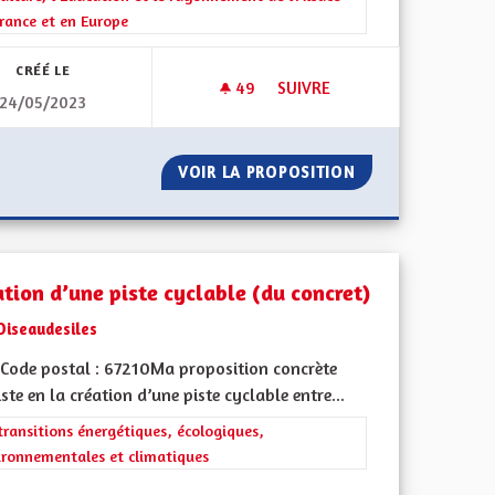
rance et en Europe
CRÉÉ LE
49
49 ABONNÉS
SUIVRE
24/05/2023
LES CYCLABLES
JEUNESSE - ÉDUCATION - INS
INS AGRICOLES CYCLABLES
VOIR LA PROPOSITION
JEUNESSE - ÉDUC
ation d’une piste cyclable (du concret)
Oiseaudesiles
Code postal : 67210Ma proposition concrète
ste en la création d’une piste cyclable entre...
rer les résultats de la catégorie : Les transitions énergétiques, écolog
transitions énergétiques, écologiques,
ironnementales et climatiques
l'implication citoyenne