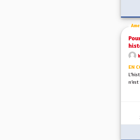
Ame
Pour
hist
EN C
L’his
n’est