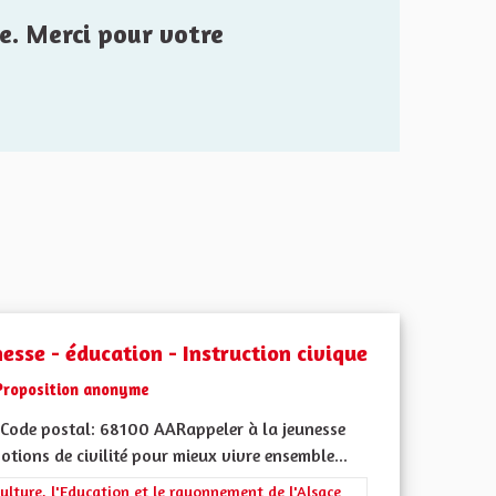
e. Merci pour votre
esse - éducation - Instruction civique
Proposition anonyme
Code postal: 68100 AARappeler à la jeunesse
otions de civilité pour mieux vivre ensemble...
iques, environnementales et climatiques
rer les résultats de la catégorie : La Culture, l'Education et le rayonne
ulture, l'Education et le rayonnement de l'Alsace