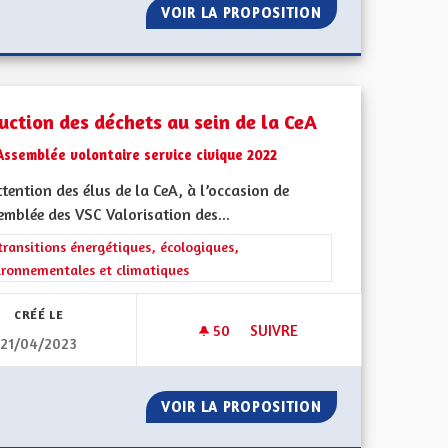
IN - PARTIE 4
VOIR LA PROPOSITION
VERDIR LES RUES
uction des déchets au sein de la CeA
Assemblée volontaire service civique 2022
ttention des élus de la CeA, à l’occasion de
emblée des VSC Valorisation des...
rer les résultats de la catégorie : Les transitions énergétiques, écolog
transitions énergétiques, écologiques,
ironnementales et climatiques
CRÉÉ LE
50
50 ABONNÉS
SUIVRE
21/04/2023
RÉDUCTION DES DÉCHETS AU S
SON HISTOIREZZZZZZZ
VOIR LA PROPOSITION
RÉDUCTION DES D