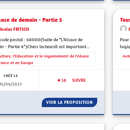
sace de demain - Partie 5
Tou
Nicolas FRITSCH
ode postal : 68000(Suite de "L’Alsace de
Pour 
n - Partie 4")Chers lecteursIl est important...
logiq
rer les résultats de la catégorie : La Culture, l'Education et le rayonne
ulture, l'Education et le rayonnement de l'Alsace
Filt
Aut
rance et en Europe
CRÉÉ LE
58
58 ABONNÉS
SUIVRE
15/04/2023
L'ALSACE DE DEMAIN - PARTIE 
VOIR LA PROPOSITION
L'ALSACE DE DEMA