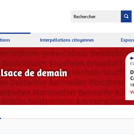
Rechercher
tions
Interpellations citoyennes
Espace
ÉT
Alsace de demain
D
C
1
V