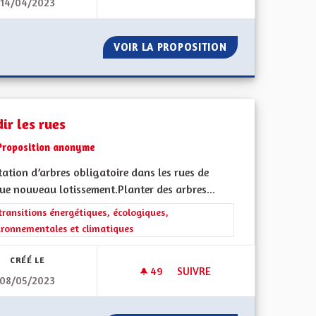
14/04/2023
ION DES MAISONS ALSACIENNES
RESTONS DANS GRAND EST
 LA RÉNOVATION DES MAISONS ALSACIENNES
VOIR LA PROPOSITION
RESTONS DANS G
ir les rues
Proposition anonyme
ation d’arbres obligatoire dans les rues de
ue nouveau lotissement.Planter des arbres...
ment de l'Alsace en France et en Europe
rer les résultats de la catégorie : Les transitions énergétiques, écolog
transitions énergétiques, écologiques,
ironnementales et climatiques
CRÉÉ LE
49
49 ABONNÉS
SUIVRE
08/05/2023
4
VERDIR LES RUES