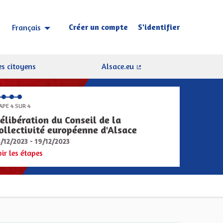
Créer un compte
S'identifier
Français
Choisir la langue
Sprache wählen
s citoyens
Alsace.eu
(Lien externe)
APE 4 SUR 4
élibération du Conseil de la
ollectivité européenne d'Alsace
8/12/2023 - 19/12/2023
oir les étapes