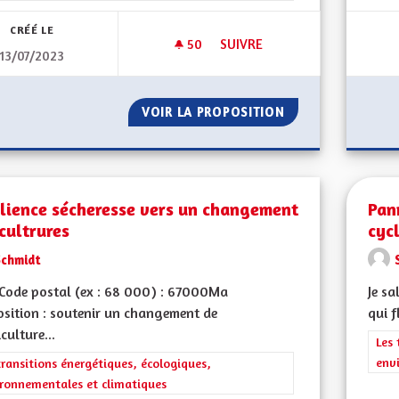
CRÉÉ LE
50
50 ABONNÉS
SUIVRE
13/07/2023
CONSULTATION CITOYENNE
VOIR LA PROPOSITION
CONSULTATION C
ilience sécheresse vers un changement
Pan
cultrures
cyc
Schmidt
Code postal (ex : 68 000) : 67000Ma
Je sa
sition : soutenir un changement de
qui f
iculture...
Filt
Les 
env
rer les résultats de la catégorie : Les transitions énergétiques, écolog
transitions énergétiques, écologiques,
ronnementales et climatiques