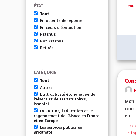
ÉTAT
envi
Tout
En attente de réponse
En cours d'évaluation
Retenue
Non retenue
Retirée
CATÉGORIE
Con
Tout
Autres
L'attractivité économique de
l'Alsace et de ses territoires,
Mon C
l'emploi
consu
La Culture, l'Education et le
ou...
rayonnement de l'Alsace en France
et en Europe
Filt
Les 
Les services publics en
proximité
cito