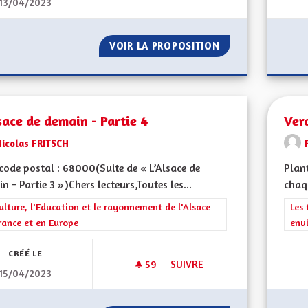
13/04/2023
S'ENGAGER POUR LA RÉNOVAT
VOIR LA PROPOSITION
S'ENGAGER POUR
sace de demain - Partie 4
Verd
Nicolas FRITSCH
ode postal : 68000(Suite de « L’Alsace de
Plant
n - Partie 3 »)Chers lecteurs,Toutes les...
chaq
rer les résultats de la catégorie : La Culture, l'Education et le rayonne
ulture, l'Education et le rayonnement de l'Alsace
Filt
Les 
rance et en Europe
env
CRÉÉ LE
59
59 ABONNÉS
SUIVRE
15/04/2023
L'ALSACE DE DEMAIN - PARTIE 