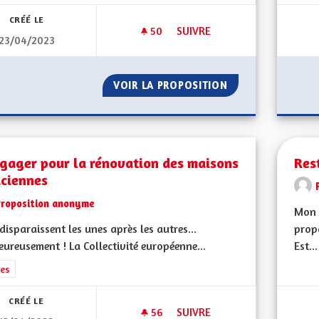
CRÉÉ LE
50
50 ABONNÉS
SUIVRE
23/04/2023
RÉSILIENCE SÉCHERESSE VER
VOIR LA PROPOSITION
RÉSILIENCE SÉC
ngager pour la rénovation des maisons
Res
aciennes
Proposition anonyme
Mon 
 disparaissent les unes après les autres...
propo
ureusement ! La Collectivité européenne...
Est...
rer les résultats de la catégorie : Autres
es
CRÉÉ LE
56
56 ABONNÉS
SUIVRE