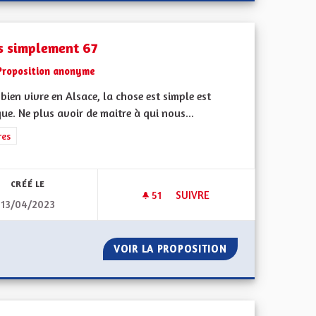
s simplement 67
Proposition anonyme
bien vivre en Alsace, la chose est simple est
ue. Ne plus avoir de maitre à qui nous...
ment de l'Alsace en France et en Europe
rer les résultats de la catégorie : Autres
res
CRÉÉ LE
51
51 ABONNÉS
SUIVRE
13/04/2023
5
TOUS SIMPLEMENT 67
IN - PARTIE 5
VOIR LA PROPOSITION
TOUS SIMPLEMEN