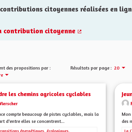
contributions citoyennes réalisées en lign
la contribution citoyenne
(Lien externe)
nt des propositions par :
Résultats par page :
20
re
re les chemins agricoles cyclables
Jeun
Wierscher
ace compte beaucoup de pistes cyclables, mais la
Mon 
rt d'entre elles se concentrent...
des n
rer les résultats de la catégorie : Les transitions énergétiques, écolog
transitions énergétiques, écologiques,
Filt
La C