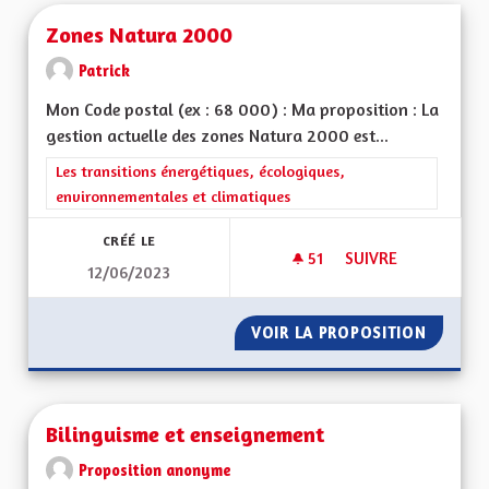
Zones Natura 2000
Patrick
Mon Code postal (ex : 68 000) : Ma proposition : La
gestion actuelle des zones Natura 2000 est...
Filtrer les résultats de la catégorie : Les transitions énergéti
Les transitions énergétiques, écologiques,
environnementales et climatiques
CRÉÉ LE
51
51 ABONNÉS
SUIVRE
12/06/2023
ZONES NATURA 20
VOIR LA PROPOSITION
ZONES 
Bilinguisme et enseignement
Proposition anonyme