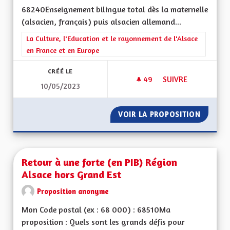
68240Enseignement bilingue total dès la maternelle
(alsacien, français) puis alsacien allemand...
Filtrer les résultats de la catégorie : La Culture, l'Education e
La Culture, l'Education et le rayonnement de l'Alsace
en France et en Europe
CRÉÉ LE
49
49 ABONNÉS
SUIVRE
10/05/2023
BILINGUISME ET E
VOIR LA PROPOSITION
BILING
Retour à une forte (en PIB) Région
Alsace hors Grand Est
Proposition anonyme
Mon Code postal (ex : 68 000) : 68510Ma
proposition : Quels sont les grands défis pour