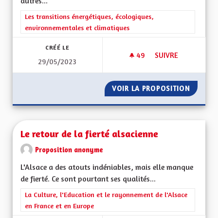
autres...
Filtrer les résultats de la catégorie : Les transitions énergéti
Les transitions énergétiques, écologiques,
environnementales et climatiques
CRÉÉ LE
49
49 ABONNÉS
SUIVRE
29/05/2023
TRAVAILLER SUR NO
VOIR LA PROPOSITION
TRAVAIL
Le retour de la fierté alsacienne
Proposition anonyme
L'Alsace a des atouts indéniables, mais elle manque
de fierté. Ce sont pourtant ses qualités...
Filtrer les résultats de la catégorie : La Culture, l'Education e
La Culture, l'Education et le rayonnement de l'Alsace
en France et en Europe