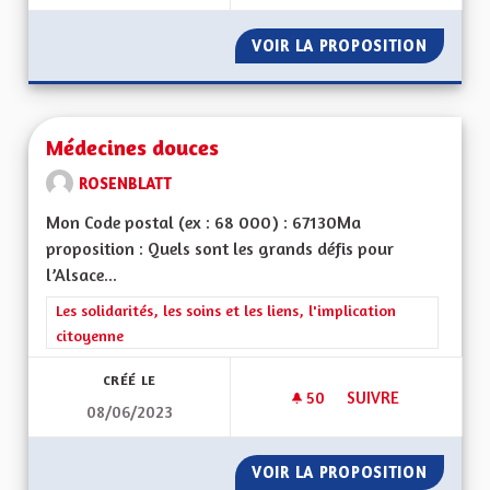
VOIR LA PROPOSITION
RÉOUVE
Médecines douces
ROSENBLATT
Mon Code postal (ex : 68 000) : 67130Ma
proposition : Quels sont les grands défis pour
l’Alsace...
Filtrer les résultats de la catégorie : Les solidarités, les soins e
Les solidarités, les soins et les liens, l'implication
citoyenne
CRÉÉ LE
50
50 ABONNÉS
SUIVRE
08/06/2023
MÉDECINES DOUCE
VOIR LA PROPOSITION
MÉDECI