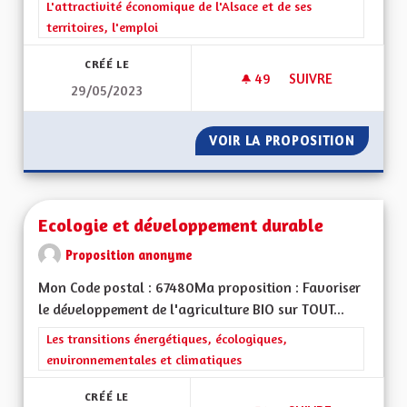
Filtrer les résultats de la catégorie : L'attractivité économique 
L'attractivité économique de l'Alsace et de ses
territoires, l'emploi
CRÉÉ LE
49
49 ABONNÉS
SUIVRE
29/05/2023
AUTORISER À NOUV
VOIR LA PROPOSITION
AUTORI
Ecologie et développement durable
Proposition anonyme
Mon Code postal : 67480Ma proposition : Favoriser
le développement de l'agriculture BIO sur TOUT...
Filtrer les résultats de la catégorie : Les transitions énergéti
Les transitions énergétiques, écologiques,
environnementales et climatiques
CRÉÉ LE