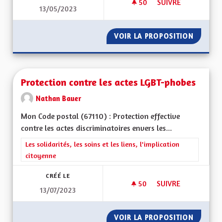
50
50 ABONNÉS
SUIVRE
13/05/2023
ECOLOGIE ET DÉVE
VOIR LA PROPOSITION
ECOLOG
Protection contre les actes LGBT-phobes
Nathan Bauer
Mon Code postal (67110) : Protection effective
contre les actes discriminatoires envers les...
Filtrer les résultats de la catégorie : Les solidarités, les soins e
Les solidarités, les soins et les liens, l'implication
citoyenne
CRÉÉ LE
50
50 ABONNÉS
SUIVRE
13/07/2023
PROTECTION CONTR
VOIR LA PROPOSITION
PROTEC