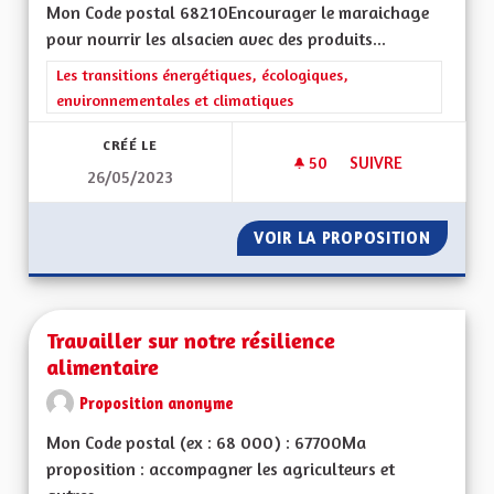
Mon Code postal 68210Encourager le maraichage
pour nourrir les alsacien avec des produits...
Filtrer les résultats de la catégorie : Les transitions énergéti
Les transitions énergétiques, écologiques,
environnementales et climatiques
CRÉÉ LE
50
50 ABONNÉS
SUIVRE
26/05/2023
RETOUR AU MARAI
VOIR LA PROPOSITION
RETOUR
Travailler sur notre résilience
alimentaire
Proposition anonyme
Mon Code postal (ex : 68 000) : 67700Ma
proposition : accompagner les agriculteurs et