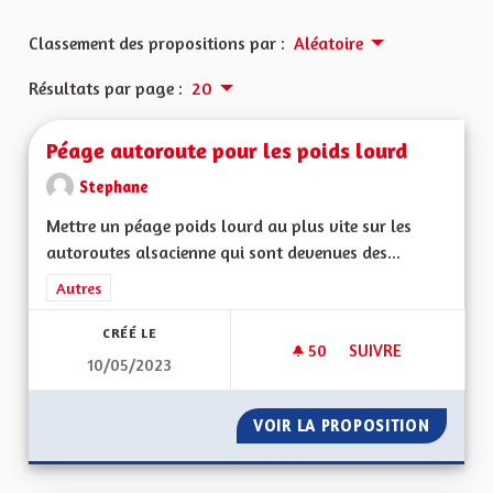
Classement des propositions par :
Aléatoire
Résultats par page :
20
Péage autoroute pour les poids lourd
Stephane
Mettre un péage poids lourd au plus vite sur les
autoroutes alsacienne qui sont devenues des...
Filtrer les résultats de la catégorie : Autres
Autres
CRÉÉ LE
50
50 ABONNÉS
SUIVRE
10/05/2023
PÉAGE AUTOROUTE 
VOIR LA PROPOSITION
PÉAGE 