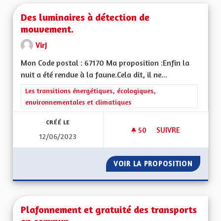
Des luminaires à détection de
mouvement.
VirJ
Mon Code postal : 67170 Ma proposition :Enfin la
nuit a été rendue à la faune.Cela dit, il ne...
Filtrer les résultats de la catégorie : Les transitions énergéti
Les transitions énergétiques, écologiques,
environnementales et climatiques
CRÉÉ LE
50
50 ABONNÉS
SUIVRE
12/06/2023
DES LUMINAIRES À
VOIR LA PROPOSITION
DES LU
Plafonnement et gratuité des transports