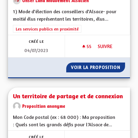
Unser Land Mouvement Alsacien
1) Mode d'élection des conseillers d'Alsace- pour
moitié élus représentant les territoires, élus...
Filtrer les résultats de la catégorie : Les services publics en pro
Les services publics en proximité
CRÉÉ LE
55
55 ABONNÉS
SUIVRE
04/07/2023
ORGANISATION DE 
VOIR LA PROPOSITION
ORGANI
Un territoire de partage et de connexion
Proposition anonyme
Mon Code postal (ex : 68 000) : Ma proposition
: Quels sont les grands défis pour l’Alsace de...
CRÉÉ LE