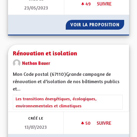
49
49 ABONNÉS
SUIVRE
23/05/2023
UN TERRITOIRE DE 
VOIR LA PROPOSITION
UN TER
Rénovation et isolation
Nathan Bauer
Mon Code postal (67110)Grande campagne de
rénovation et d’isolation de nos bâtiments publics
et...
Filtrer les résultats de la catégorie : Les transitions énergéti
Les transitions énergétiques, écologiques,
environnementales et climatiques
CRÉÉ LE
50
50 ABONNÉS
SUIVRE
13/07/2023
RÉNOVATION ET IS