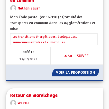
en commun
Nathan Bauer
Mon Code postal (ex : 67110) : Gratuité des
transports en commun dans les agglomérations et
mise...
Filtrer les résultats de la catégorie : Les transitions énergéti
Les transitions énergétiques, écologiques,
environnementales et climatiques
CRÉÉ LE
50
50 ABONNÉS
SUIVRE
13/07/2023
PLAFONNEMENT ET 
VOIR LA PROPOSITION
PLAFON
Retour au maraichage
WERTH