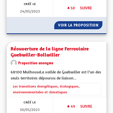
CRÉÉ LE
50
50 ABONNÉS
SUIVRE
24/05/2023
LE RETOUR DE LA F
VOIR LA PROPOSITION
LE RETO
Réouverture de la ligne Ferroviaire
Guebwiller-Bollwiller
Proposition anonyme
68100 MulhouseLa vallée de Guebwiller est l'un des
seuls territoires dépourvu de liaison...
Filtrer les résultats de la catégorie : Les transitions énergéti
Les transitions énergétiques, écologiques,
environnementales et climatiques
CRÉÉ LE
49
49 ABONNÉS
SUIVRE
30/05/2023
RÉOUVERTURE DE L