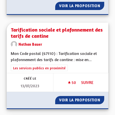
VOIR LA PROPOSITION
RÉNOVA
Tarification sociale et plafonnement des
tarifs de cantine
Nathan Bauer
Mon Code postal (67110) : Tarification sociale et
plafonnement des tarifs de cantine : mise en...
Filtrer les résultats de la catégorie : Les services publics en pro
Les services publics en proximité
CRÉÉ LE
50
50 ABONNÉS
SUIVRE
13/07/2023
TARIFICATION SOCI
VOIR LA PROPOSITION
TARIFI