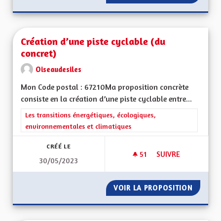
Création d’une piste cyclable (du
concret)
Oiseaudesiles
Mon Code postal : 67210Ma proposition concrète
consiste en la création d’une piste cyclable entre...
Filtrer les résultats de la catégorie : Les transitions énergéti
Les transitions énergétiques, écologiques,
environnementales et climatiques
CRÉÉ LE
51
51 ABONNÉS
SUIVRE
30/05/2023
CRÉATION D’UNE PI
VOIR LA PROPOSITION
CRÉATI