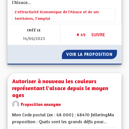
l’Alsace...
Filtrer les résultats de la catégorie : L'attractivité économique 
L'attractivité économique de l'Alsace et de ses
territoires, l'emploi
CRÉÉ LE
49
49 ABONNÉS
SUIVRE
14/06/2023
RETOUR À UNE FORT
VOIR LA PROPOSITION
RETOUR
Autoriser à nouveau les couleurs
représentant l'alsace depuis le moyen
ages
Proposition anonyme
Mon Code postal (ex : 68 000) : 68470 felleringMa
proposition : Quels sont les grands défis pour...