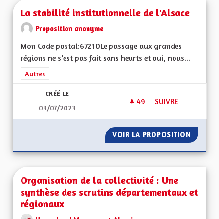
La stabilité institutionnelle de l'Alsace
Proposition anonyme
Mon Code postal:67210Le passage aux grandes
régions ne s'est pas fait sans heurts et oui, nous...
Filtrer les résultats de la catégorie : Autres
Autres
CRÉÉ LE
49
49 ABONNÉS
SUIVRE
03/07/2023
LA STABILITÉ INSTI
VOIR LA PROPOSITION
LA STAB
Organisation de la collectivité : Une
synthèse des scrutins départementaux et
régionaux