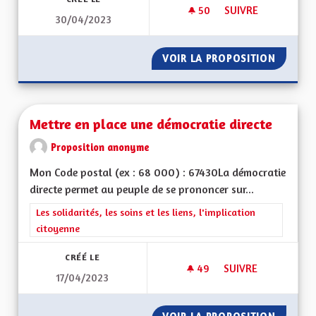
50
50 ABONNÉS
SUIVRE
30/04/2023
SAUVONS L'ALSACE
VOIR LA PROPOSITION
SAUVON
Mettre en place une démocratie directe
Proposition anonyme
Mon Code postal (ex : 68 000) : 67430La démocratie
directe permet au peuple de se prononcer sur...
Filtrer les résultats de la catégorie : Les solidarités, les soins e
Les solidarités, les soins et les liens, l'implication
citoyenne
CRÉÉ LE
49
49 ABONNÉS
SUIVRE
17/04/2023
METTRE EN PLACE 