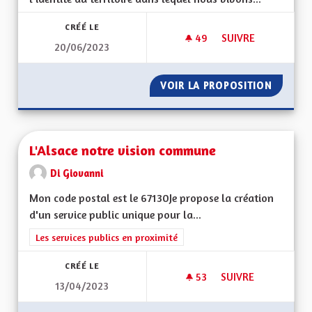
CRÉÉ LE
49
49 ABONNÉS
SUIVRE
20/06/2023
PRÉSERVER LE VISA
VOIR LA PROPOSITION
PRÉSERV
L'Alsace notre vision commune
Di Giovanni
Mon code postal est le 67130Je propose la création
d'un service public unique pour la...
Filtrer les résultats de la catégorie : Les services publics en pro
Les services publics en proximité
CRÉÉ LE
53
53 ABONNÉS
SUIVRE
13/04/2023
L'ALSACE NOTRE V