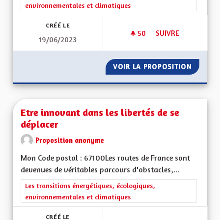
environnementales et climatiques
CRÉÉ LE
50
50 ABONNÉS
SUIVRE
19/06/2023
IMPOSER AUX POID
VOIR LA PROPOSITION
IMPOSE
Etre innovant dans les libertés de se
déplacer
Proposition anonyme
Mon Code postal : 67100Les routes de France sont
devenues de véritables parcours d'obstacles,...
Filtrer les résultats de la catégorie : Les transitions énergéti
Les transitions énergétiques, écologiques,
environnementales et climatiques
CRÉÉ LE