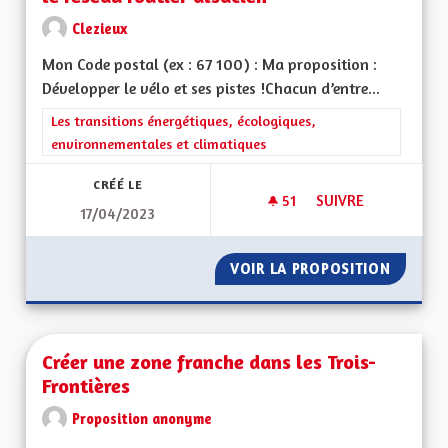
Clezieux
Mon Code postal (ex : 67 100) : Ma proposition :
Développer le vélo et ses pistes !Chacun d’entre...
Filtrer les résultats de la catégorie : Les transitions énergéti
Les transitions énergétiques, écologiques,
environnementales et climatiques
CRÉÉ LE
51
51 ABONNÉS
SUIVRE
17/04/2023
DÉVELOPPER LES PI
VOIR LA PROPOSITION
DÉVELO
Créer une zone franche dans les Trois-
Frontières
Proposition anonyme