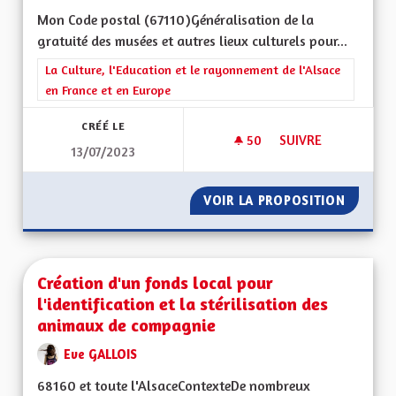
Mon Code postal (67110)Généralisation de la
gratuité des musées et autres lieux culturels pour...
Filtrer les résultats de la catégorie : La Culture, l'Education e
La Culture, l'Education et le rayonnement de l'Alsace
en France et en Europe
CRÉÉ LE
50
50 ABONNÉS
SUIVRE
13/07/2023
GRATUITÉ DES MUS
VOIR LA PROPOSITION
GRATUI
Création d'un fonds local pour
l'identification et la stérilisation des
animaux de compagnie
Eve GALLOIS
68160 et toute l'AlsaceContexteDe nombreux