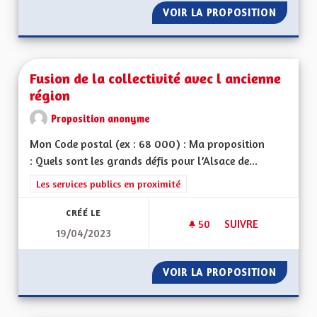
VOIR LA PROPOSITION
L'ALSA
Fusion de la collectivité avec l ancienne
région
Proposition anonyme
Mon Code postal (ex : 68 000) : Ma proposition
: Quels sont les grands défis pour l’Alsace de...
Filtrer les résultats de la catégorie : Les services publics en pro
Les services publics en proximité
CRÉÉ LE
50
50 ABONNÉS
SUIVRE
19/04/2023
VOIR LA PROPOSITION
FUSION