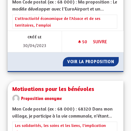
Mon Code postal (ex : 68 000) : Ma proposition : Le
modèle développer avec l‘EuroAirport et un...
Filtrer les résultats de la catégorie : L'attractivité économique 
L'attractivité économique de l'Alsace et de ses
territoires, l'emploi
CRÉÉ LE
50
50 ABONNÉS
SUIVRE
30/04/2023
CRÉER UNE ZONE F
VOIR LA PROPOSITION
CRÉER 
Motivations pour les bénévoles
Proposition anonyme
Mon Code postal (ex : 68 000) : 68320 Dans mon
village, je participe à la vie communale, n'étant...
Filtrer les résultats de la catégorie : Les solidarités, les soins e
Les solidarités, les soins et les liens, l'implication