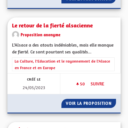
Le retour de la fierté alsacienne
Proposition anonyme
L'Alsace a des atouts indéniables, mais elle manque
de fierté. Ce sont pourtant ses qualités...
Filtrer les résultats de la catégorie : La Culture, l'Education e
La Culture, l'Education et le rayonnement de l'Alsace
en France et en Europe
CRÉÉ LE
50
50 ABONNÉS
SUIVRE
24/05/2023
LE RETOUR DE LA F
VOIR LA PROPOSITION
LE RETO