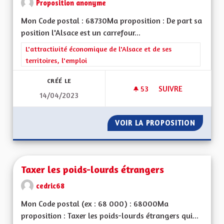
Proposition anonyme
Mon Code postal : 68730Ma proposition : De part sa
position l'Alsace est un carrefour...
Filtrer les résultats de la catégorie : L'attractivité économique 
L'attractivité économique de l'Alsace et de ses
territoires, l'emploi
CRÉÉ LE
53
53 ABONNÉS
SUIVRE
14/04/2023
DÉVELOPPER LE BIL
VOIR LA PROPOSITION
DÉVELO
Taxer les poids-lourds étrangers
cedric68
Mon Code postal (ex : 68 000) : 68000Ma
proposition : Taxer les poids-lourds étrangers qui...