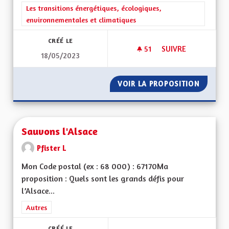
Filtrer les résultats de la catégorie : Les transitions énergéti
Les transitions énergétiques, écologiques,
environnementales et climatiques
CRÉÉ LE
51
51 ABONNÉS
SUIVRE
18/05/2023
TAXER LES POIDS-
VOIR LA PROPOSITION
TAXER 
Sauvons l'Alsace
Pfister L
Mon Code postal (ex : 68 000) : 67170Ma
proposition : Quels sont les grands défis pour
l’Alsace...
Filtrer les résultats de la catégorie : Autres
Autres
CRÉÉ LE