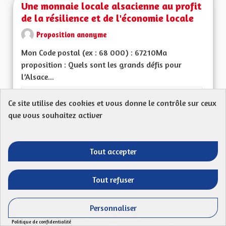
Une monnaie locale alsacienne au profit
de la résilience et de l'économie locale
Proposition anonyme
Mon Code postal (ex : 68 000) : 67210Ma
proposition : Quels sont les grands défis pour
l’Alsace...
Filtrer les résultats de la catégorie : Les transitions énergéti
Les transitions énergétiques, écologiques,
Ce site utilise des cookies et vous donne le contrôle sur ceux
environnementales et climatiques
que vous souhaitez activer
CRÉÉ LE
50
50 ABONNÉS
SUIVRE
20/04/2023
UNE MONNAIE LOCAL
Tout accepter
VOIR LA PROPOSITION
UNE MO
Tout refuser
Personnaliser
Réhabiliter les anciens réseaux ferrés
Politique de confidentialité