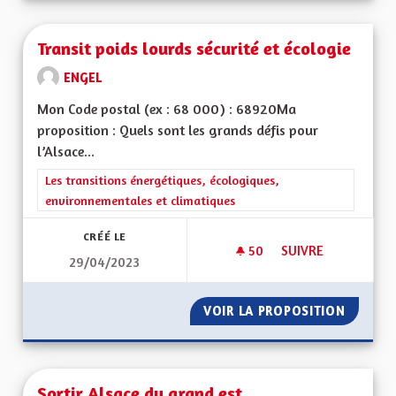
Transit poids lourds sécurité et écologie
ENGEL
Mon Code postal (ex : 68 000) : 68920Ma
proposition : Quels sont les grands défis pour
l’Alsace...
Filtrer les résultats de la catégorie : Les transitions énergéti
Les transitions énergétiques, écologiques,
environnementales et climatiques
CRÉÉ LE
50
50 ABONNÉS
SUIVRE
29/04/2023
TRANSIT POIDS LOU
VOIR LA PROPOSITION
TRANSI
Sortir Alsace du grand est