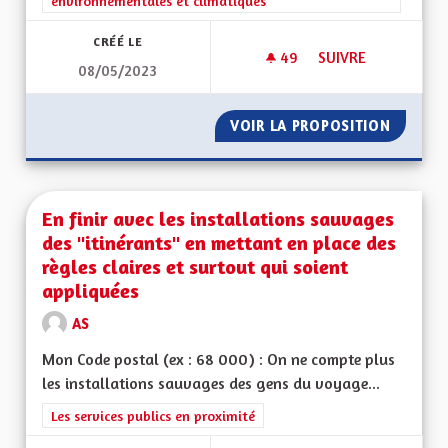
environnementales et climatiques
CRÉÉ LE
49
49 ABONNÉS
SUIVRE
08/05/2023
VERDIR LES RUES
VOIR LA PROPOSITION
VERDIR 
En finir avec les installations sauvages
des "itinérants" en mettant en place des
règles claires et surtout qui soient
appliquées
AS
Mon Code postal (ex : 68 000) : On ne compte plus
les installations sauvages des gens du voyage...
Filtrer les résultats de la catégorie : Les services publics en pro
Les services publics en proximité