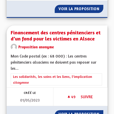
VOIR LA PROPOSITION
MONTRE
Financement des centres pénitenciers et
d’un fond pour les victimes en Alsace
Proposition anonyme
Mon Code postal (ex : 68 000) : Les centres
pénitenciers alsaciens ne doivent pas reposer sur
les...
Filtrer les résultats de la catégorie : Les solidarités, les soins e
Les solidarités, les soins et les liens, l'implication
citoyenne
CRÉÉ LE
49
49 ABONNÉS
SUIVRE
01/05/2023
FINANCEMENT DES C