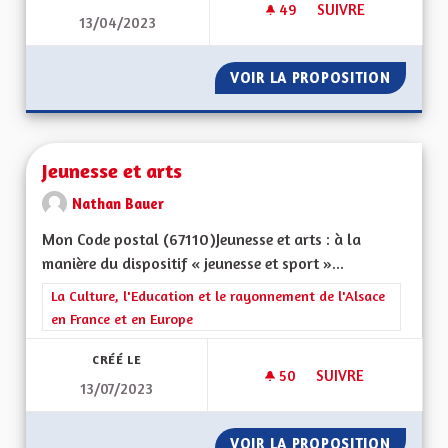
49
49 ABONNÉS
SUIVRE
13/04/2023
ETRE INNOVANT DAN
VOIR LA PROPOSITION
ETRE I
Jeunesse et arts
Nathan Bauer
Mon Code postal (67110)Jeunesse et arts : à la
manière du dispositif « jeunesse et sport »...
Filtrer les résultats de la catégorie : La Culture, l'Education e
La Culture, l'Education et le rayonnement de l'Alsace
en France et en Europe
CRÉÉ LE
50
50 ABONNÉS
SUIVRE
13/07/2023
JEUNESSE ET ARTS
VOIR LA PROPOSITION
JEUNES