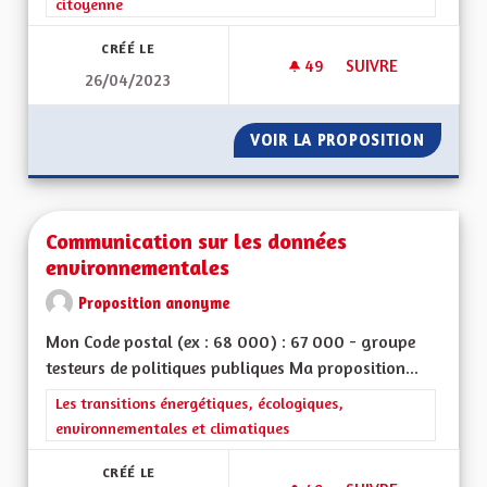
citoyenne
CRÉÉ LE
49
49 ABONNÉS
SUIVRE
26/04/2023
MOTIVATIONS POUR
VOIR LA PROPOSITION
MOTIVA
Communication sur les données
environnementales
Proposition anonyme
Mon Code postal (ex : 68 000) : 67 000 - groupe
testeurs de politiques publiques Ma proposition...
Filtrer les résultats de la catégorie : Les transitions énergéti
Les transitions énergétiques, écologiques,
environnementales et climatiques
CRÉÉ LE