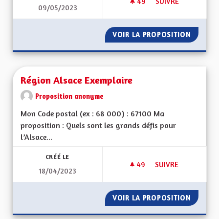
49
49 ABONNÉS
SUIVRE
09/05/2023
COMMUNICATION S
VOIR LA PROPOSITION
COMMUN
Région Alsace Exemplaire
Proposition anonyme
Mon Code postal (ex : 68 000) : 67100 Ma
proposition : Quels sont les grands défis pour
l’Alsace...
CRÉÉ LE
49
49 ABONNÉS
SUIVRE
18/04/2023
RÉGION ALSACE EX
VOIR LA PROPOSITION
RÉGION