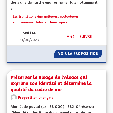
dans une démarche environnementale notamment
en...
Filtrer les résultats de la catégorie : Les transitions énergéti
Les transitions énergétiques, écologiques,
environnementales et climatiques
CRÉÉ LE
49
49 ABONNÉS
SUIVRE
11/06/2023
L'ALSACE UNE RÉGI
VOIR LA PROPOSITION
L'ALSAC
Préserver le visage de l'Alsace qui
exprime son identité et détermine la
qualité du cadre de vie
Proposition anonyme
Mon Code postal (ex : 68 000) : 68210Préserver
l'identité du territoire dans lequel nous vivons...