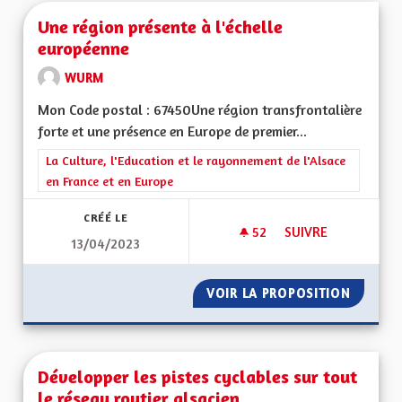
Une région présente à l'échelle
européenne
WURM
Mon Code postal : 67450Une région transfrontalière
forte et une présence en Europe de premier...
Filtrer les résultats de la catégorie : La Culture, l'Education e
La Culture, l'Education et le rayonnement de l'Alsace
en France et en Europe
CRÉÉ LE
52
52 ABONNÉS
SUIVRE
13/04/2023
UNE RÉGION PRÉSE
VOIR LA PROPOSITION
UNE RÉ
Développer les pistes cyclables sur tout
le réseau routier alsacien