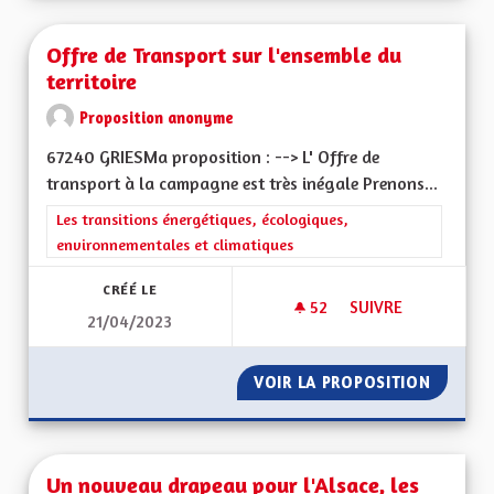
Offre de Transport sur l'ensemble du
territoire
Proposition anonyme
67240 GRIESMa proposition : --> L' Offre de
transport à la campagne est très inégale Prenons...
Filtrer les résultats de la catégorie : Les transitions énergéti
Les transitions énergétiques, écologiques,
environnementales et climatiques
CRÉÉ LE
52
52 ABONNÉS
SUIVRE
21/04/2023
OFFRE DE TRANSPOR
VOIR LA PROPOSITION
OFFRE 
Un nouveau drapeau pour l'Alsace, les