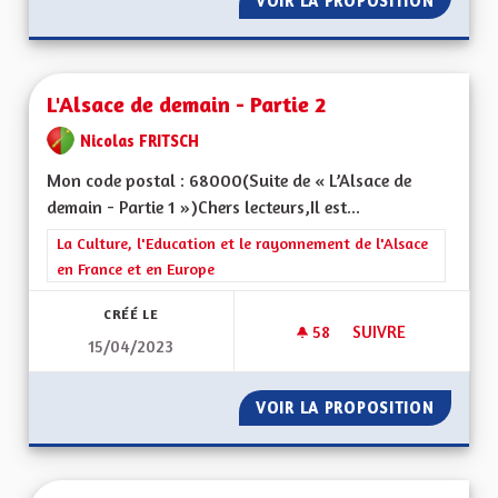
VOIR LA PROPOSITION
FINANC
L'Alsace de demain - Partie 2
Nicolas FRITSCH
Mon code postal : 68000(Suite de « L’Alsace de
demain - Partie 1 »)Chers lecteurs,Il est...
Filtrer les résultats de la catégorie : La Culture, l'Education e
La Culture, l'Education et le rayonnement de l'Alsace
en France et en Europe
CRÉÉ LE
58
58 ABONNÉS
SUIVRE
15/04/2023
L'ALSACE DE DEMAIN
VOIR LA PROPOSITION
L'ALSAC