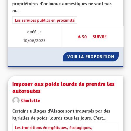
propriétaires d'animaux domestiques ne sont pas
au...
Filtrer les résultats de la catégorie : Les services publics en pro
Les services publics en proximité
CRÉÉ LE
50
50 ABONNÉS
SUIVRE
10/06/2023
CRÉATION D'UN FON
VOIR LA PROPOSITION
CRÉATI
Imposer aux poids lourds de prendre les
autoroutes
Charlotte
Certains villages d'Alsace sont traversés par des
kyrielles de poids-lourds tous les jours. C'est...
Filtrer les résultats de la catégorie : Les transitions énergéti
Les transitions énergétiques, écologiques,