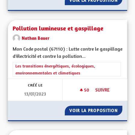
VOIR LA PROPOSITION
METTRE
Pollution lumineuse et gaspillage
Nathan Bauer
Mon Code postal (67110) : Lutte contre le gaspillage
d’électricité et contre la pollution...
Filtrer les résultats de la catégorie : Les transitions énergéti
Les transitions énergétiques, écologiques,
environnementales et climatiques
CRÉÉ LE
50
50 ABONNÉS
SUIVRE
13/07/2023
POLLUTION LUMINE
VOIR LA PROPOSITION
POLLUT