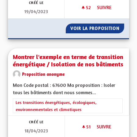
CRÉÉ LE
52
52 ABONNÉS
SUIVRE
19/04/2023
EN FINIR AVEC LES
VOIR LA PROPOSITION
EN FIN
Montrer l'exemple en terme de transition
énergétique / Isolation de nos bâtiments
Proposition anonyme
Mon Code postal : 67600 Ma proposition : Isoler
tous les bâtiments dont nous sommes...
Filtrer les résultats de la catégorie : Les transitions énergéti
Les transitions énergétiques, écologiques,
environnementales et climatiques
CRÉÉ LE
51
51 ABONNÉS
SUIVRE
18/04/2023
MONTRER L'EXEMPL