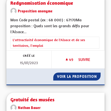
Redynamisation économique
Proposition anonyme
Mon Code postal (ex : 68 000) : 67170Ma
proposition : Quels sont les grands défis pour
l’Alsace...
Filtrer les résultats de la catégorie : L'attractivité économique 
L'attractivité économique de l'Alsace et de ses
territoires, l'emploi
CRÉÉ LE
49
49 ABONNÉS
SUIVRE
15/07/2023
REDYNAMISATION 
VOIR LA PROPOSITION
REDYNA
Gratuité des musées
Nathan Bauer