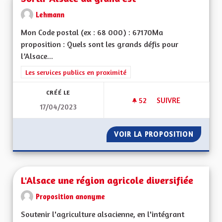
Lehmann
Mon Code postal (ex : 68 000) : 67170Ma
proposition : Quels sont les grands défis pour
l’Alsace...
Filtrer les résultats de la catégorie : Les services publics en pro
Les services publics en proximité
CRÉÉ LE
52
52 ABONNÉS
SUIVRE
17/04/2023
SORTIR ALSACE DU
VOIR LA PROPOSITION
SORTIR
L'Alsace une région agricole diversifiée
Proposition anonyme
Soutenir l'agriculture alsacienne, en l'intégrant