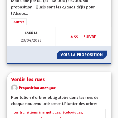
Mon Code postal (ex : 68 000) : 67000Ma
proposition : Quels sont les grands défis pour
l’Alsace...
Filtrer les résultats de la catégorie : Autres
Autres
CRÉÉ LE
55
55 ABONNÉS
SUIVRE
23/04/2023
SORTIR DU GRAND E
VOIR LA PROPOSITION
SORTIR 
Verdir les rues
Proposition anonyme
Plantation d’arbres obligatoire dans les rues de
chaque nouveau lotissement.Planter des arbres...
Filtrer les résultats de la catégorie : Les transitions énergéti
Les transitions énergétiques, écologiques,