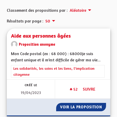
Classement des propositions par :
Aléatoire
Résultats par page :
50
Aide aux personnes âgées
Proposition anonyme
Mon Code postal (ex : 68 000) : 68000je suis
enfant unique et il m’est difficile de gérer ma vie...
Filtrer les résultats de la catégorie : Les solidarités, les soins e
Les solidarités, les soins et les liens, l'implication
citoyenne
CRÉÉ LE
52
52 ABONNÉS
SUIVRE
19/04/2023
AIDE AUX PERSONN
VOIR LA PROPOSITION
AIDE A