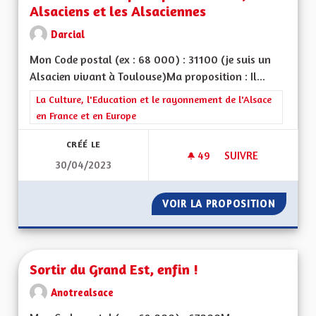
Alsaciens et les Alsaciennes
Darcial
Mon Code postal (ex : 68 000) : 31100 (je suis un
Alsacien vivant à Toulouse)Ma proposition : Il...
Filtrer les résultats de la catégorie : La Culture, l'Education e
La Culture, l'Education et le rayonnement de l'Alsace
en France et en Europe
CRÉÉ LE
49
49 ABONNÉS
SUIVRE
30/04/2023
UN NOUVEAU DRAPEA
VOIR LA PROPOSITION
UN NOU
Sortir du Grand Est, enfin !
Anotrealsace