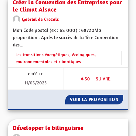
Créer la Convention des Entreprises pour
le Climat Alsace
Gabriel de Crozals
Mon Code postal (ex : 68 000) : 68720Ma
proposition : Après le succès de la 1ère Convention
des...
Filtrer les résultats de la catégorie : Les transitions énergéti
Les transitions énergétiques, écologiques,
environnementales et climatiques
CRÉÉ LE
50
50 ABONNÉS
SUIVRE
11/05/2023
CRÉER LA CONVENTI
VOIR LA PROPOSITION
CRÉER 
Développer le bilinguisme