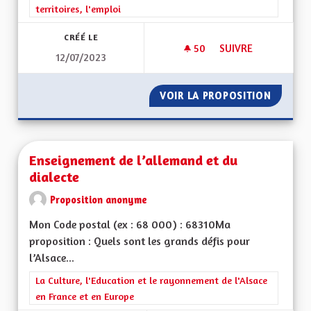
territoires, l'emploi
CRÉÉ LE
50
50 ABONNÉS
SUIVRE
12/07/2023
VOIR LA PROPOSITION
PÔLE M
Enseignement de l’allemand et du
dialecte
Proposition anonyme
Mon Code postal (ex : 68 000) : 68310Ma
proposition : Quels sont les grands défis pour
l’Alsace...
Filtrer les résultats de la catégorie : La Culture, l'Education e
La Culture, l'Education et le rayonnement de l'Alsace
en France et en Europe