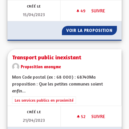
CRÉÉ LE
49
49 ABONNÉS
SUIVRE
15/04/2023
INFORMATION EN LI
VOIR LA PROPOSITION
INFORMA
Transport public inexistant
Proposition anonyme
Mon Code postal (ex : 68 000) : 68740Ma
proposition : Que les petites communes soient
enfin...
Filtrer les résultats de la catégorie : Les services publics en pro
Les services publics en proximité
CRÉÉ LE
52
52 ABONNÉS
SUIVRE
21/04/2023
TRANSPORT PUBLIC 