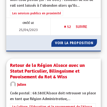
rail sont laissés à l'abandon alors qu'ils...
Filtrer les résultats de la catégorie : Les services publics en pro
Les services publics en proximité
CRÉÉ LE
52
52 ABONNÉS
SUIVRE
25/04/2023
RÉHABILITER LES A
VOIR LA PROPOSITION
RÉHABI
Retour de la Région Alsace avec un
Statut Particulier, Bilinguisme et
Pavoisement du Rot & Wiss
Julien
Code postal : 68.580L'Alsace doit retrouver sa place
en tant que Région Administrative,...
Filtrer les résultats de la catégorie : La Culture, l'Education e
La Culture, l'Education et le rayonnement de l'Alsace