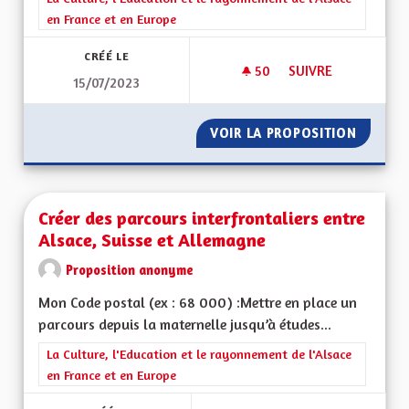
en France et en Europe
CRÉÉ LE
50
50 ABONNÉS
SUIVRE
15/07/2023
RETOUR DE LA RÉGI
VOIR LA PROPOSITION
RETOUR
Créer des parcours interfrontaliers entre
Alsace, Suisse et Allemagne
Proposition anonyme
Mon Code postal (ex : 68 000) :Mettre en place un
parcours depuis la maternelle jusqu’à études...
Filtrer les résultats de la catégorie : La Culture, l'Education e
La Culture, l'Education et le rayonnement de l'Alsace
en France et en Europe