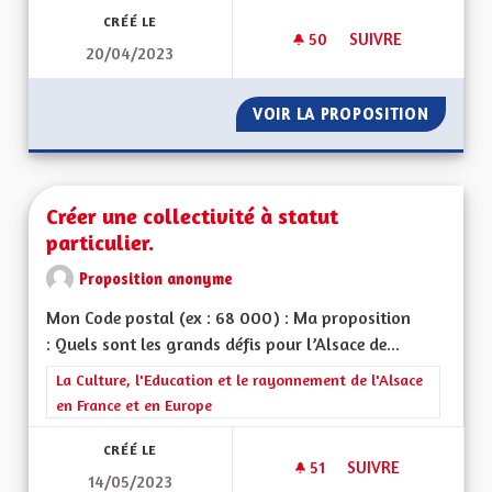
CRÉÉ LE
50
50 ABONNÉS
SUIVRE
20/04/2023
ENSEIGNEMENT DE L
VOIR LA PROPOSITION
ENSEIG
Créer une collectivité à statut
particulier.
Proposition anonyme
Mon Code postal (ex : 68 000) : Ma proposition
: Quels sont les grands défis pour l’Alsace de...
Filtrer les résultats de la catégorie : La Culture, l'Education e
La Culture, l'Education et le rayonnement de l'Alsace
en France et en Europe
CRÉÉ LE
51
51 ABONNÉS
SUIVRE
14/05/2023
CRÉER UNE COLLECT