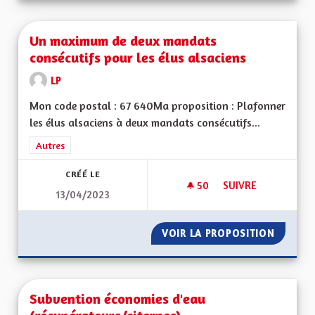
Un maximum de deux mandats
consécutifs pour les élus alsaciens
LP
Mon code postal : 67 640Ma proposition : Plafonner
les élus alsaciens à deux mandats consécutifs...
Filtrer les résultats de la catégorie : Autres
Autres
CRÉÉ LE
50
50 ABONNÉS
SUIVRE
13/04/2023
UN MAXIMUM DE DE
VOIR LA PROPOSITION
UN MAX
Subvention économies d'eau