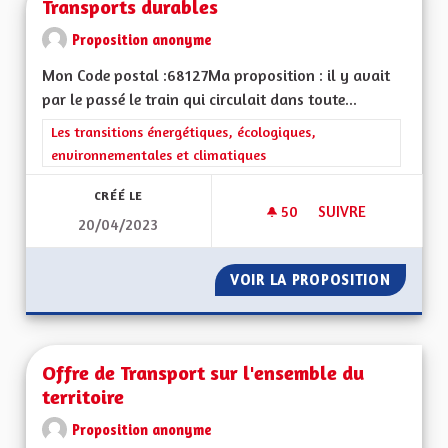
Transports durables
Proposition anonyme
Mon Code postal :68127Ma proposition : il y avait
par le passé le train qui circulait dans toute...
Filtrer les résultats de la catégorie : Les transitions énergéti
Les transitions énergétiques, écologiques,
environnementales et climatiques
CRÉÉ LE
50
50 ABONNÉS
SUIVRE
20/04/2023
TRANSPORTS DURA
VOIR LA PROPOSITION
TRANSP
Offre de Transport sur l'ensemble du
territoire
Proposition anonyme