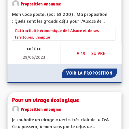
Proposition anonyme
Mon Code postal (ex : 68 200) : Ma proposition
: Quels sont les grands défis pour l’Alsace de...
Filtrer les résultats de la catégorie : L'attractivité économique 
L'attractivité économique de l'Alsace et de ses
territoires, l'emploi
CRÉÉ LE
49
49 ABONNÉS
SUIVRE
28/05/2023
ACTIVITÉS ÉCONOM
VOIR LA PROPOSITION
ACTIVI
Pour un virage écologique
Proposition anonyme
Je souhaite un virage « vert » très clair de la CeA.
Cela passera, à mon sens par le refus de...