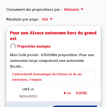
Classement des propositions par :
Aléatoire
Résultats par page :
100
Pour une Alsace autonome hors du grand
est
Proposition anonyme
Mon Code postal : 67000Ma proposition :Pour une
autonomie large comprenant une autonomie
fiscale...
Filtrer les résultats de la catégorie : L'attractivité économique 
L'attractivité économique de l'Alsace et de ses
territoires, l'emploi
CRÉÉ LE
54
54 ABONNÉS
SUIVRE
16/04/2023
POUR UNE ALSACE