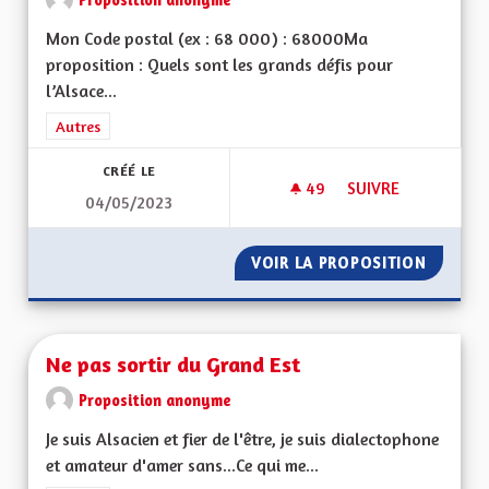
Mon Code postal (ex : 68 000) : 68000Ma
proposition : Quels sont les grands défis pour
l’Alsace...
Filtrer les résultats de la catégorie : Autres
Autres
CRÉÉ LE
49
49 ABONNÉS
SUIVRE
04/05/2023
VIREZ MOI CE MOT 
VOIR LA PROPOSITION
VIREZ 
Ne pas sortir du Grand Est
Proposition anonyme
Je suis Alsacien et fier de l'être, je suis dialectophone
et amateur d'amer sans...Ce qui me...