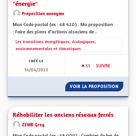
"énergie"
Proposition anonyme
Mon Code postal (ex : 68 420) : Ma proposition
: Faire des plans d'actions alsaciens de...
Filtrer les résultats de la catégorie : Les transitions énergéti
Les transitions énergétiques, écologiques,
environnementales et climatiques
CRÉÉ LE
51
51 ABONNÉS
SUIVRE
14/04/2023
PLANS ALSACIENS D
VOIR LA PROPOSITION
PLANS A
Réhabiliter les anciens réseaux ferrés
ZEMB Greg
Mon Code postal (ex : 68 000) : Combien de km de