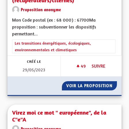
(récupérateurs/citernes)
Proposition anonyme
Mon Code postal (ex : 68 000) : 67700Ma
proposition : subventionner les dispositifs
permettant...
Filtrer les résultats de la catégorie : Les transitions énergéti
Les transitions énergétiques, écologiques,
environnementales et climatiques
CRÉÉ LE
49
49 ABONNÉS
SUIVRE
29/05/2023
SUBVENTION ÉCONO
VOIR LA PROPOSITION
SUBVEN
Virez moi ce mot " européenne", de la
C"e"A
Proposition anonyme