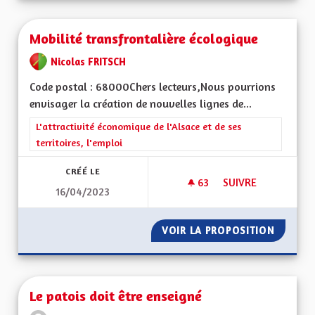
Mobilité transfrontalière écologique
Nicolas FRITSCH
Code postal : 68000Chers lecteurs,Nous pourrions
envisager la création de nouvelles lignes de...
Filtrer les résultats de la catégorie : L'attractivité économique 
L'attractivité économique de l'Alsace et de ses
territoires, l'emploi
CRÉÉ LE
63
63 ABONNÉS
SUIVRE
16/04/2023
MOBILITÉ TRANSFR
VOIR LA PROPOSITION
MOBILI
Le patois doit être enseigné