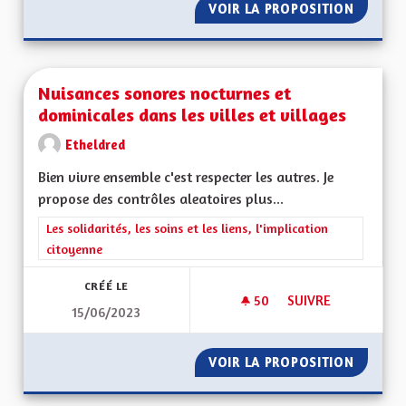
VOIR LA PROPOSITION
POUR U
Nuisances sonores nocturnes et
dominicales dans les villes et villages
Etheldred
Bien vivre ensemble c'est respecter les autres. Je
propose des contrôles aleatoires plus...
Filtrer les résultats de la catégorie : Les solidarités, les soins e
Les solidarités, les soins et les liens, l'implication
citoyenne
CRÉÉ LE
50
50 ABONNÉS
SUIVRE
15/06/2023
NUISANCES SONORES
VOIR LA PROPOSITION
NUISAN