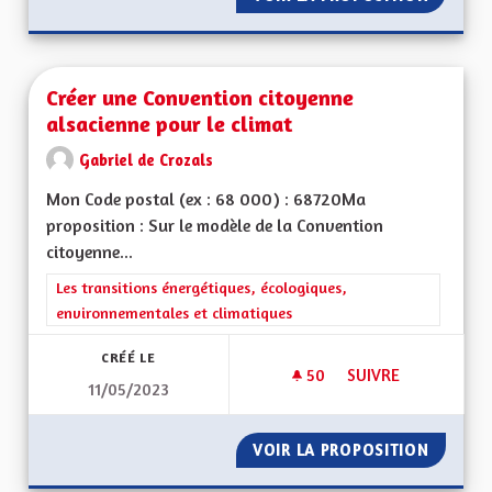
Créer une Convention citoyenne
alsacienne pour le climat
Gabriel de Crozals
Mon Code postal (ex : 68 000) : 68720Ma
proposition : Sur le modèle de la Convention
citoyenne...
Filtrer les résultats de la catégorie : Les transitions énergéti
Les transitions énergétiques, écologiques,
environnementales et climatiques
CRÉÉ LE
50
50 ABONNÉS
SUIVRE
11/05/2023
CRÉER UNE CONVEN
VOIR LA PROPOSITION
CRÉER 