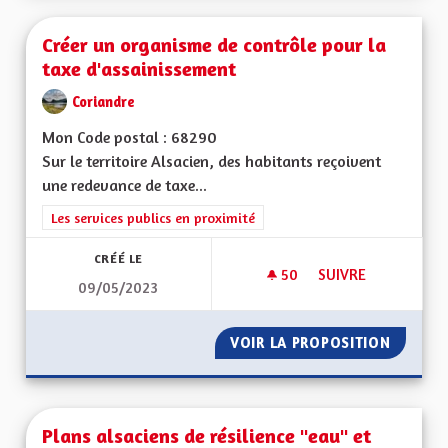
Créer un organisme de contrôle pour la
taxe d'assainissement
Coriandre
Mon Code postal : 68290
Sur le territoire Alsacien, des habitants reçoivent
une redevance de taxe...
Filtrer les résultats de la catégorie : Les services publics en pro
Les services publics en proximité
CRÉÉ LE
50
50 ABONNÉS
SUIVRE
09/05/2023
CRÉER UN ORGANIS
VOIR LA PROPOSITION
CRÉER 
Plans alsaciens de résilience "eau" et