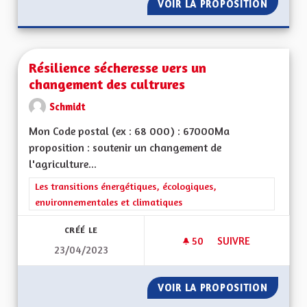
VOIR LA PROPOSITION
POUR U
Résilience sécheresse vers un
changement des cultrures
Schmidt
Mon Code postal (ex : 68 000) : 67000Ma
proposition : soutenir un changement de
l'agriculture...
Filtrer les résultats de la catégorie : Les transitions énergéti
Les transitions énergétiques, écologiques,
environnementales et climatiques
CRÉÉ LE
50
50 ABONNÉS
SUIVRE
23/04/2023
RÉSILIENCE SÉCHE
VOIR LA PROPOSITION
RÉSILI