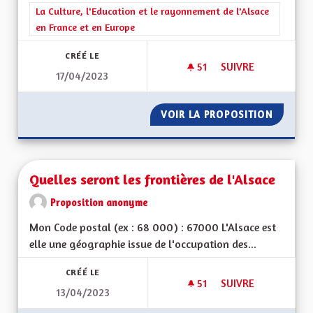
Filtrer les résultats de la catégorie : La Culture, l'Education e
La Culture, l'Education et le rayonnement de l'Alsace
en France et en Europe
CRÉÉ LE
51
51 ABONNÉS
SUIVRE
17/04/2023
SUBVENTION POUR 
VOIR LA PROPOSITION
SUBVEN
Quelles seront les frontières de l'Alsace
Proposition anonyme
Mon Code postal (ex : 68 000) : 67000 L'Alsace est
elle une géographie issue de l'occupation des...
CRÉÉ LE
51
51 ABONNÉS
SUIVRE
13/04/2023
QUELLES SERONT LE