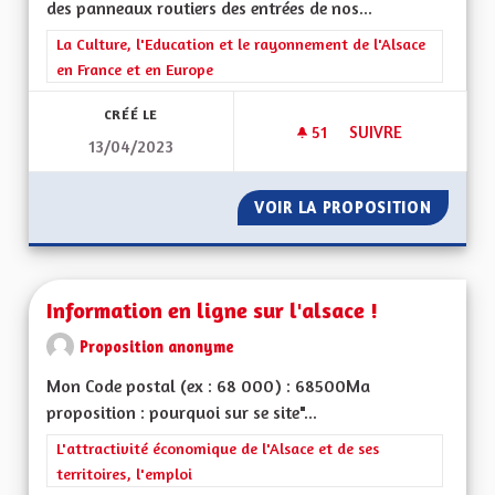
des panneaux routiers des entrées de nos...
Filtrer les résultats de la catégorie : La Culture, l'Education e
La Culture, l'Education et le rayonnement de l'Alsace
en France et en Europe
CRÉÉ LE
51
51 ABONNÉS
SUIVRE
13/04/2023
LA CULTURE, L'ÉDU
VOIR LA PROPOSITION
LA CUL
Information en ligne sur l'alsace !
Proposition anonyme
Mon Code postal (ex : 68 000) : 68500Ma
proposition : pourquoi sur se site"...
Filtrer les résultats de la catégorie : L'attractivité économique 
L'attractivité économique de l'Alsace et de ses
territoires, l'emploi