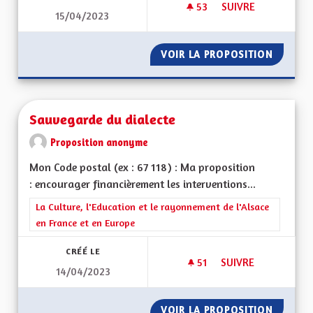
53
53 ABONNÉS
SUIVRE
15/04/2023
BILINGUISME RÉEL
VOIR LA PROPOSITION
BILING
Sauvegarde du dialecte
Proposition anonyme
Mon Code postal (ex : 67 118) : Ma proposition
: encourager financièrement les interventions...
Filtrer les résultats de la catégorie : La Culture, l'Education e
La Culture, l'Education et le rayonnement de l'Alsace
en France et en Europe
CRÉÉ LE
51
51 ABONNÉS
SUIVRE
14/04/2023
SAUVEGARDE DU DI
VOIR LA PROPOSITION
SAUVEG