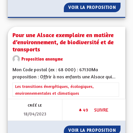
VOIR LA PROPOSITION
TRANSP
Pour une Alsace exemplaire en matière
d’environnement, de biodiversité et de
transports
Proposition anonyme
Mon Code postal (ex : 68 000) : 67130Ma
proposition : Offrir à nos enfants une Alsace qui...
Filtrer les résultats de la catégorie : Les transitions énergéti
Les transitions énergétiques, écologiques,
environnementales et climatiques
CRÉÉ LE
49
49 ABONNÉS
SUIVRE
18/04/2023
POUR UNE ALSACE E
VOIR LA PROPOSITION
POUR U