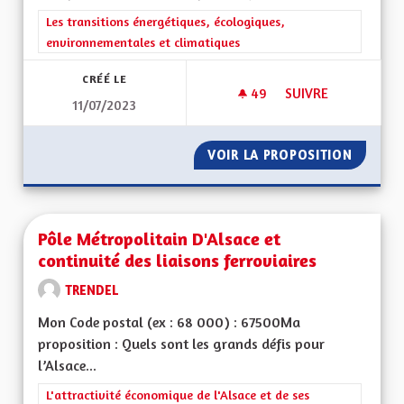
Filtrer les résultats de la catégorie : Les transitions énergéti
Les transitions énergétiques, écologiques,
environnementales et climatiques
CRÉÉ LE
49
49 ABONNÉS
SUIVRE
11/07/2023
POUR UN VIRAGE É
VOIR LA PROPOSITION
POUR U
Pôle Métropolitain D'Alsace et
continuité des liaisons ferroviaires
TRENDEL
Mon Code postal (ex : 68 000) : 67500Ma
proposition : Quels sont les grands défis pour
l’Alsace...
Filtrer les résultats de la catégorie : L'attractivité économique 
L'attractivité économique de l'Alsace et de ses