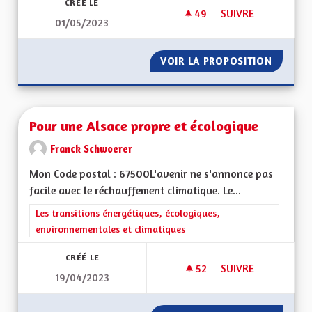
CRÉÉ LE
49
49 ABONNÉS
SUIVRE
01/05/2023
CRÉER DES PARCOUR
VOIR LA PROPOSITION
CRÉER 
Pour une Alsace propre et écologique
Franck Schwoerer
Mon Code postal : 67500L'avenir ne s'annonce pas
facile avec le réchauffement climatique. Le...
Filtrer les résultats de la catégorie : Les transitions énergéti
Les transitions énergétiques, écologiques,
environnementales et climatiques
CRÉÉ LE
52
52 ABONNÉS
SUIVRE
19/04/2023
POUR UNE ALSACE 