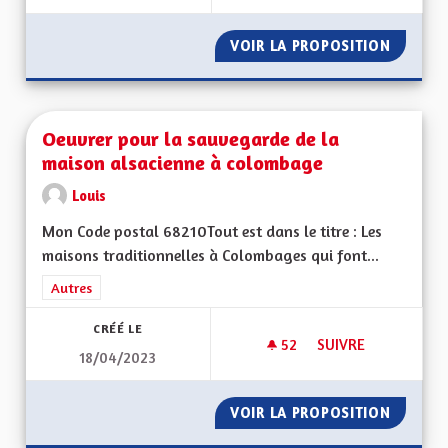
VOIR LA PROPOSITION
CRÉER U
Oeuvrer pour la sauvegarde de la
maison alsacienne à colombage
Louis
Mon Code postal 68210Tout est dans le titre : Les
maisons traditionnelles à Colombages qui font...
Filtrer les résultats de la catégorie : Autres
Autres
CRÉÉ LE
52
52 ABONNÉS
SUIVRE
18/04/2023
OEUVRER POUR LA 
VOIR LA PROPOSITION
OEUVRE