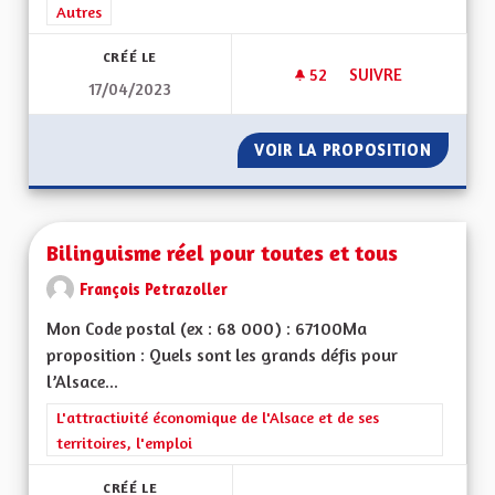
Filtrer les résultats de la catégorie : Autres
Autres
CRÉÉ LE
52
52 ABONNÉS
SUIVRE
17/04/2023
NE PAS SORTIR DU 
VOIR LA PROPOSITION
NE PAS
Bilinguisme réel pour toutes et tous
François Petrazoller
Mon Code postal (ex : 68 000) : 67100Ma
proposition : Quels sont les grands défis pour
l’Alsace...
Filtrer les résultats de la catégorie : L'attractivité économique 
L'attractivité économique de l'Alsace et de ses
territoires, l'emploi
CRÉÉ LE