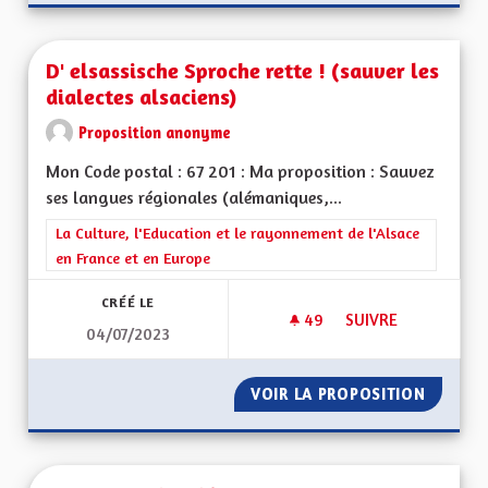
D' elsassische Sproche rette ! (sauver les
dialectes alsaciens)
Proposition anonyme
Mon Code postal : 67 201 : Ma proposition : Sauvez
ses langues régionales (alémaniques,...
Filtrer les résultats de la catégorie : La Culture, l'Education e
La Culture, l'Education et le rayonnement de l'Alsace
en France et en Europe
CRÉÉ LE
49
49 ABONNÉS
SUIVRE
04/07/2023
D' ELSASSISCHE SP
VOIR LA PROPOSITION
D' ELSA