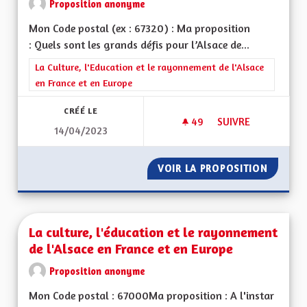
Proposition anonyme
Mon Code postal (ex : 67320) : Ma proposition
: Quels sont les grands défis pour l’Alsace de...
Filtrer les résultats de la catégorie : La Culture, l'Education e
La Culture, l'Education et le rayonnement de l'Alsace
en France et en Europe
CRÉÉ LE
49
49 ABONNÉS
SUIVRE
14/04/2023
LE PATOIS DOIT ÊT
VOIR LA PROPOSITION
LE PATO
La culture, l'éducation et le rayonnement
de l'Alsace en France et en Europe
Proposition anonyme
Mon Code postal : 67000Ma proposition : A l'instar