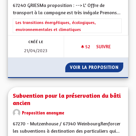
67240 GRIESMa proposition : --> L' Offre de
transport à la campagne est très inégale Prenons...
Filtrer les résultats de la catégorie : Les transitions énergéti
Les transitions énergétiques, écologiques,
environnementales et climatiques
CRÉÉ LE
52
52 ABONNÉS
SUIVRE
21/04/2023
OFFRE DE TRANSPOR
VOIR LA PROPOSITION
OFFRE 
Subvention pour la préservation du bâti
ancien
Proposition anonyme
67270 - Mutzenhouse / 67340 WeinbourgRenforcer
les subventions à destination des particuliers qui...