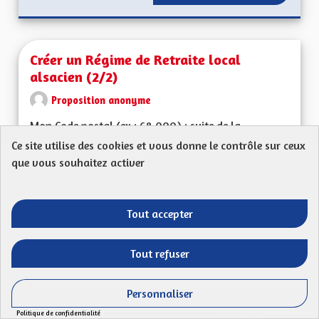
Créer un Régime de Retraite local
alsacien (2/2)
Proposition anonyme
Mon Code postal (ex : 68 000) : suite de la
proposition, voir debut sur Créer un Régime de...
Ce site utilise des cookies et vous donne le contrôle sur ceux
que vous souhaitez activer
Filtrer les résultats de la catégorie : Les solidarités, les soins e
Les solidarités, les soins et les liens, l'implication
citoyenne
CRÉÉ LE
Tout accepter
49
49 ABONNÉS
SUIVRE
01/05/2023
CRÉER UN RÉGIME D
Tout refuser
VOIR LA PROPOSITION
CRÉER U
Personnaliser
Politique de confidentialité