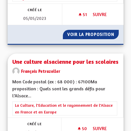
CRÉÉ LE
51
51 ABONNÉS
SUIVRE
05/05/2023
ASSEMBLÉE CITOYE
VOIR LA PROPOSITION
ASSEMB
Une culture alsacienne pour les scolaires
François Petrazoller
Mon Code postal (ex : 68 000) : 67100Ma
proposition : Quels sont les grands défis pour
l’Alsace...
Filtrer les résultats de la catégorie : La Culture, l'Education e
La Culture, l'Education et le rayonnement de l'Alsace
en France et en Europe
CRÉÉ LE
50
50 ABONNÉS
SUIVRE