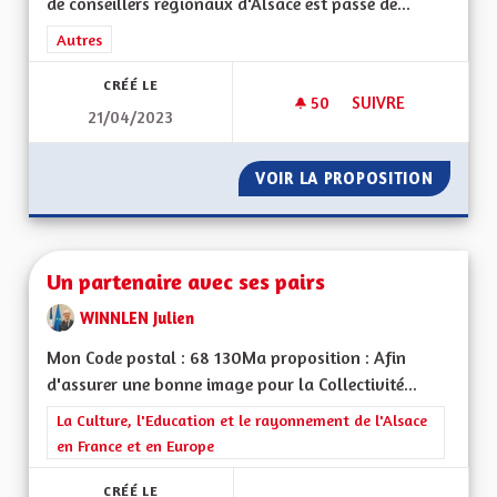
de conseillers régionaux d'Alsace est passé de...
Filtrer les résultats de la catégorie : Autres
Autres
CRÉÉ LE
50
50 ABONNÉS
SUIVRE
21/04/2023
DIMINUER LE NOMB
VOIR LA PROPOSITION
DIMINU
Un partenaire avec ses pairs
WINNLEN Julien
Mon Code postal : 68 130Ma proposition : Afin
d'assurer une bonne image pour la Collectivité...
Filtrer les résultats de la catégorie : La Culture, l'Education e
La Culture, l'Education et le rayonnement de l'Alsace
en France et en Europe
CRÉÉ LE