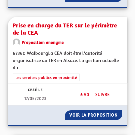
Prise en charge du TER sur le périmètre
de la CEA
Proposition anonyme
67360 WalbourgLa CEA doit être l'autorité
organisatrice du TER en Alsace. La gestion actuelle
du...
Filtrer les résultats de la catégorie : Les services publics en pro
Les services publics en proximité
CRÉÉ LE
50
50 ABONNÉS
SUIVRE
17/05/2023
PRISE EN CHARGE D
VOIR LA PROPOSITION
PRISE E