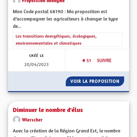
Proposition anonyme
Mon Code postal 68190 : Ma proposition est
d’accompagner les agriculteurs à changer le type
de...
Filtrer les résultats de la catégorie : Les transitions énergéti
Les transitions énergétiques, écologiques,
environnementales et climatiques
CRÉÉ LE
51
51 ABONNÉS
SUIVRE
20/04/2023
PROTECTION DE LA
VOIR LA PROPOSITION
PROTEC
Diminuer le nombre d'élus
Wierscher
Avec la création de la Région Grand Est, le nombre