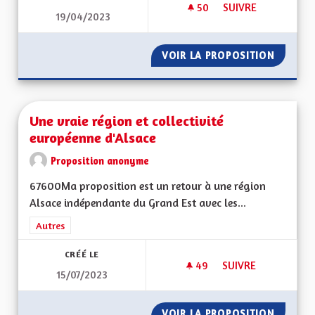
50
50 ABONNÉS
SUIVRE
19/04/2023
UN PARTENAIRE AVE
VOIR LA PROPOSITION
UN PART
Une vraie région et collectivité
européenne d'Alsace
Proposition anonyme
67600Ma proposition est un retour à une région
Alsace indépendante du Grand Est avec les...
Filtrer les résultats de la catégorie : Autres
Autres
CRÉÉ LE
49
49 ABONNÉS
SUIVRE
15/07/2023
UNE VRAIE RÉGION 
VOIR LA PROPOSITION
UNE VR