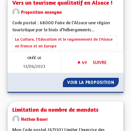
Vers un tourisme qualitatif en Alsace !
Proposition anonyme
Code postal : 68000 Faire de l'Alsace une région
touristique par le biais d'hébergements...
Filtrer les résultats de la catégorie : La Culture, l'Education e
La Culture, l'Education et le rayonnement de l'Alsace
en France et en Europe
CRÉÉ LE
49
49 ABONNÉS
SUIVRE
13/06/2023
VERS UN TOURISME 
VOIR LA PROPOSITION
VERS U
Limitation du nombre de mandats
Nathan Bauer
Mon Code postal (67110) Limiter l’exercice des