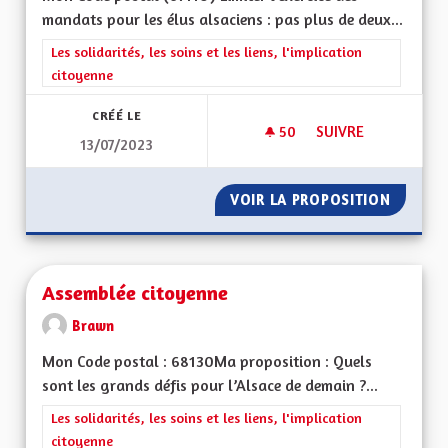
mandats pour les élus alsaciens : pas plus de deux...
Filtrer les résultats de la catégorie : Les solidarités, les soins e
Les solidarités, les soins et les liens, l'implication
citoyenne
CRÉÉ LE
50
50 ABONNÉS
SUIVRE
13/07/2023
LIMITATION DU NO
VOIR LA PROPOSITION
LIMITA
Assemblée citoyenne
Brawn
Mon Code postal : 68130Ma proposition : Quels
sont les grands défis pour l’Alsace de demain ?...
Filtrer les résultats de la catégorie : Les solidarités, les soins e
Les solidarités, les soins et les liens, l'implication
citoyenne