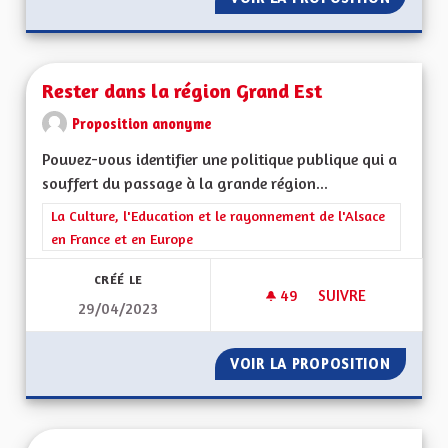
Rester dans la région Grand Est
Proposition anonyme
Pouvez-vous identifier une politique publique qui a
souffert du passage à la grande région...
Filtrer les résultats de la catégorie : La Culture, l'Education e
La Culture, l'Education et le rayonnement de l'Alsace
en France et en Europe
CRÉÉ LE
49
49 ABONNÉS
SUIVRE
29/04/2023
RESTER DANS LA R
VOIR LA PROPOSITION
RESTER