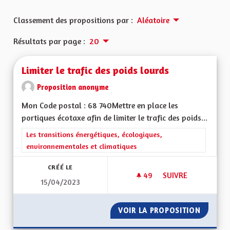
Classement des propositions par :
Aléatoire
Résultats par page :
20
Limiter le trafic des poids lourds
Proposition anonyme
Mon Code postal : 68 740Mettre en place les
portiques écotaxe afin de limiter le trafic des poids...
Filtrer les résultats de la catégorie : Les transitions énergéti
Les transitions énergétiques, écologiques,
environnementales et climatiques
CRÉÉ LE
49
49 ABONNÉS
SUIVRE
15/04/2023
LIMITER LE TRAFIC 
VOIR LA PROPOSITION
LIMITER