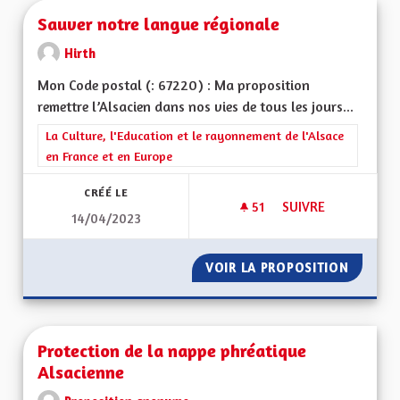
Sauver notre langue régionale
Hirth
Mon Code postal (: 67220) : Ma proposition
remettre l’Alsacien dans nos vies de tous les jours...
Filtrer les résultats de la catégorie : La Culture, l'Education e
La Culture, l'Education et le rayonnement de l'Alsace
en France et en Europe
CRÉÉ LE
51
51 ABONNÉS
SUIVRE
14/04/2023
SAUVER NOTRE LA
VOIR LA PROPOSITION
SAUVER
Protection de la nappe phréatique
Alsacienne