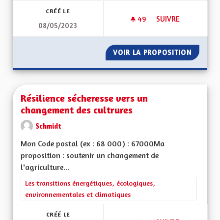
CRÉÉ LE
49
49 ABONNÉS
SUIVRE
08/05/2023
ÎLOTS FRAÎCHEUR -
VOIR LA PROPOSITION
ÎLOTS F
Résilience sécheresse vers un
changement des cultrures
Schmidt
Mon Code postal (ex : 68 000) : 67000Ma
proposition : soutenir un changement de
l'agriculture...
Filtrer les résultats de la catégorie : Les transitions énergéti
Les transitions énergétiques, écologiques,
environnementales et climatiques
CRÉÉ LE