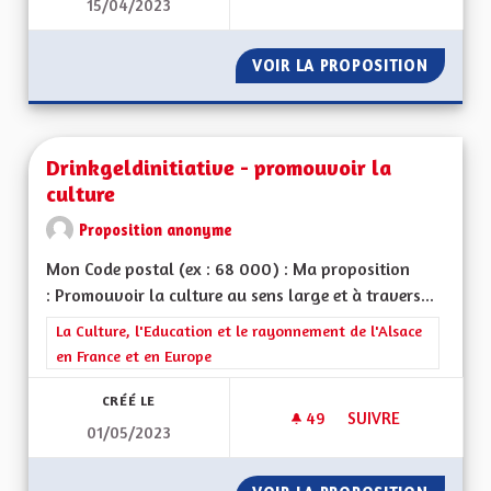
15/04/2023
UNE CULTURE ALSA
VOIR LA PROPOSITION
UNE CU
Drinkgeldinitiative - promouvoir la
culture
Proposition anonyme
Mon Code postal (ex : 68 000) : Ma proposition
: Promouvoir la culture au sens large et à travers...
Filtrer les résultats de la catégorie : La Culture, l'Education e
La Culture, l'Education et le rayonnement de l'Alsace
en France et en Europe
CRÉÉ LE
49
49 ABONNÉS
SUIVRE
01/05/2023
DRINKGELDINITIATI