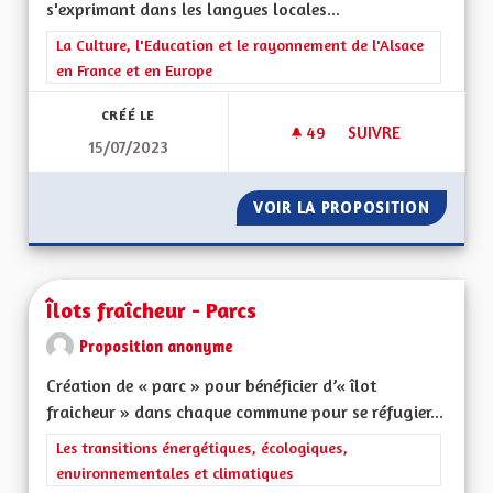
s'exprimant dans les langues locales...
Filtrer les résultats de la catégorie : La Culture, l'Education e
La Culture, l'Education et le rayonnement de l'Alsace
en France et en Europe
CRÉÉ LE
49
49 ABONNÉS
SUIVRE
15/07/2023
CHAINE ET STUDIO 
VOIR LA PROPOSITION
CHAINE
Îlots fraîcheur - Parcs
Proposition anonyme
Création de « parc » pour bénéficier d’« îlot
fraicheur » dans chaque commune pour se réfugier...
Filtrer les résultats de la catégorie : Les transitions énergéti
Les transitions énergétiques, écologiques,
environnementales et climatiques