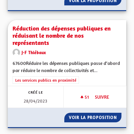
VOIR LA PROPOSITION
DRINKG
Réduction des dépenses publiques en
réduisant le nombre de nos
représentants
J-F Thiébaux
67600Réduire les dépenses publiques passe d'abord
par réduire le nombre de collectivités et...
Filtrer les résultats de la catégorie : Les services publics en pro
Les services publics en proximité
CRÉÉ LE
51
51 ABONNÉS
SUIVRE
28/04/2023
RÉDUCTION DES DÉ
VOIR LA PROPOSITION
RÉDUCT