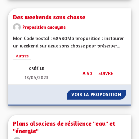
Des weekends sans chasse
Proposition anonyme
Mon Code postal : 68480Ma proposition : instaurer
un weekend sur deux sans chasse pour préserver...
Filtrer les résultats de la catégorie : Autres
Autres
CRÉÉ LE
50
50 ABONNÉS
SUIVRE
18/04/2023
DES WEEKENDS SAN
VOIR LA PROPOSITION
DES WE
Plans alsaciens de résilience "eau" et
"énergie"