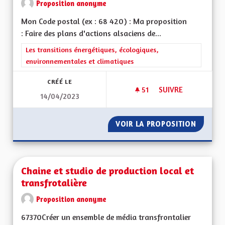
Proposition anonyme
Mon Code postal (ex : 68 420) : Ma proposition
: Faire des plans d'actions alsaciens de...
Filtrer les résultats de la catégorie : Les transitions énergéti
Les transitions énergétiques, écologiques,
environnementales et climatiques
CRÉÉ LE
51
51 ABONNÉS
SUIVRE
14/04/2023
PLANS ALSACIENS D
VOIR LA PROPOSITION
PLANS A
Chaine et studio de production local et
transfrotalière
Proposition anonyme
67370Créer un ensemble de média transfrontalier