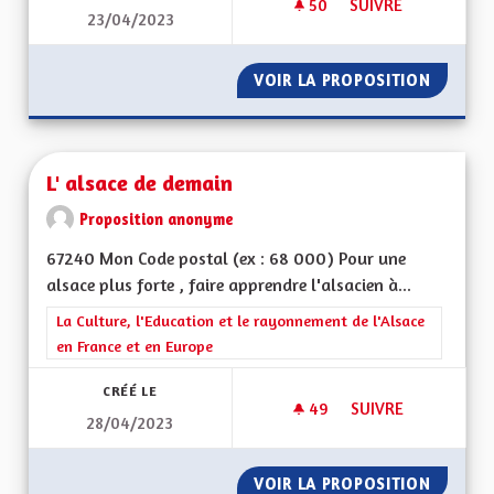
50
50 ABONNÉS
SUIVRE
23/04/2023
RÉSILIENCE SÉCHE
VOIR LA PROPOSITION
RÉSILI
L' alsace de demain
Proposition anonyme
67240 Mon Code postal (ex : 68 000) Pour une
alsace plus forte , faire apprendre l'alsacien à...
Filtrer les résultats de la catégorie : La Culture, l'Education e
La Culture, l'Education et le rayonnement de l'Alsace
en France et en Europe
CRÉÉ LE
49
49 ABONNÉS
SUIVRE
28/04/2023
L' ALSACE DE DEMA
VOIR LA PROPOSITION
L' ALSA