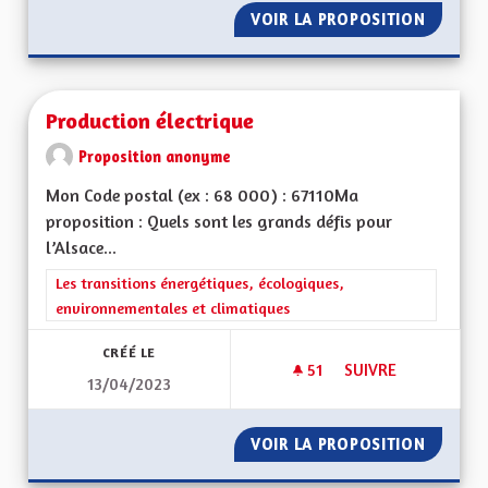
VOIR LA PROPOSITION
LA STAB
Production électrique
Proposition anonyme
Mon Code postal (ex : 68 000) : 67110Ma
proposition : Quels sont les grands défis pour
l’Alsace...
Filtrer les résultats de la catégorie : Les transitions énergéti
Les transitions énergétiques, écologiques,
environnementales et climatiques
CRÉÉ LE
51
51 ABONNÉS
SUIVRE
13/04/2023
PRODUCTION ÉLEC
VOIR LA PROPOSITION
PRODUC