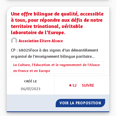
Une offre bilingue de qualité, accessible
à tous, pour répondre aux défis de notre
territoire trinational, véritable
laboratoire de l’Europe.
Association Eltern Alsace
CP : 68025Face à des signes d’un démantèlement
organisé de l’enseignement bilingue paritaire...
Filtrer les résultats de la catégorie : La Culture, l'Education e
La Culture, l'Education et le rayonnement de l'Alsace
en France et en Europe
CRÉÉ LE
52
52 ABONNÉS
SUIVRE
06/07/2023
UNE OFFRE BILINGU
VOIR LA PROPOSITION
UNE OF