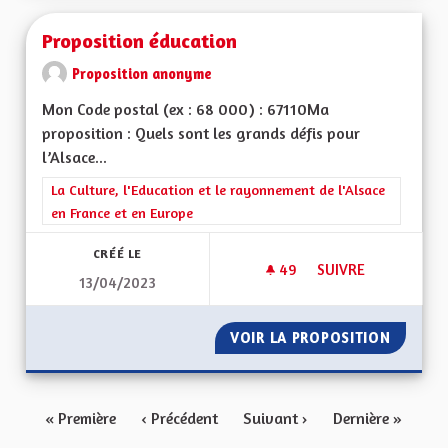
Proposition éducation
Proposition anonyme
Mon Code postal (ex : 68 000) : 67110Ma
proposition : Quels sont les grands défis pour
l’Alsace...
Filtrer les résultats de la catégorie : La Culture, l'Education e
La Culture, l'Education et le rayonnement de l'Alsace
en France et en Europe
CRÉÉ LE
49
49 ABONNÉS
SUIVRE
13/04/2023
PROPOSITION ÉDUC
VOIR LA PROPOSITION
PROPOS
« Première
‹ Précédent
Suivant ›
Dernière »