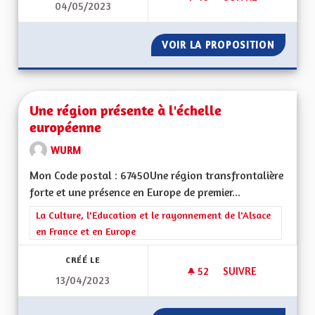
04/05/2023
UNE ALSACE EURO
VOIR LA PROPOSITION
UNE AL
Une région présente à l'échelle
européenne
WURM
Mon Code postal : 67450Une région transfrontalière
forte et une présence en Europe de premier...
Filtrer les résultats de la catégorie : La Culture, l'Education e
La Culture, l'Education et le rayonnement de l'Alsace
en France et en Europe
CRÉÉ LE
52
52 ABONNÉS
SUIVRE
13/04/2023
UNE RÉGION PRÉSE