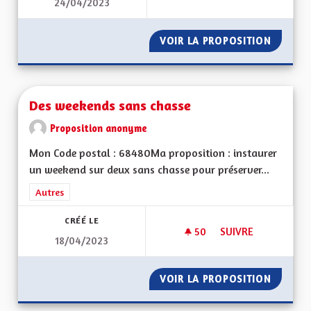
24/04/2023
TOTALEMENT BILIN
VOIR LA PROPOSITION
TOTALE
Des weekends sans chasse
Proposition anonyme
Mon Code postal : 68480Ma proposition : instaurer
un weekend sur deux sans chasse pour préserver...
Filtrer les résultats de la catégorie : Autres
Autres
CRÉÉ LE
50
50 ABONNÉS
SUIVRE
18/04/2023
DES WEEKENDS SAN
VOIR LA PROPOSITION
DES WE