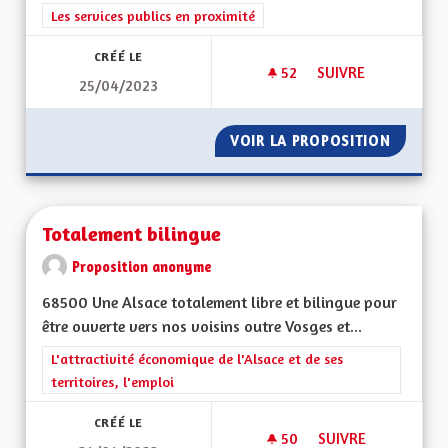
Filtrer les résultats de la catégorie : Les services publics en pro
Les services publics en proximité
CRÉÉ LE
52
52 ABONNÉS
SUIVRE
25/04/2023
RÉHABILITER LES A
VOIR LA PROPOSITION
RÉHABI
Totalement bilingue
Proposition anonyme
68500 Une Alsace totalement libre et bilingue pour
être ouverte vers nos voisins outre Vosges et...
Filtrer les résultats de la catégorie : L'attractivité économique 
L'attractivité économique de l'Alsace et de ses
territoires, l'emploi
CRÉÉ LE
50
50 ABONNÉS
SUIVRE