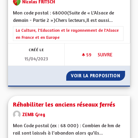
Nicolas FRITSCH
Mon code postal : 68000(Suite de « L’Alsace de
demain - Partie 2 »)Chers lecteurs,Il est aussi...
Filtrer les résultats de la catégorie : La Culture, l'Education e
La Culture, l'Education et le rayonnement de l'Alsace
en France et en Europe
CRÉÉ LE
59
59 ABONNÉS
SUIVRE
15/04/2023
L'ALSACE DE DEMAIN
VOIR LA PROPOSITION
L'ALSAC
Réhabiliter les anciens réseaux ferrés
ZEMB Greg
Mon Code postal (ex : 68 000) : Combien de km de
rail sont laissés à l'abandon alors qu'ils...