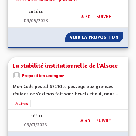
CRÉÉ LE
50
50 ABONNÉS
SUIVRE
09/05/2023
FONCTIONNEMENT D
VOIR LA PROPOSITION
FONCTI
La stabilité institutionnelle de l'Alsace
Proposition anonyme
Mon Code postal:67210Le passage aux grandes
régions ne s'est pas fait sans heurts et oui, nous...
Filtrer les résultats de la catégorie : Autres
Autres
CRÉÉ LE
49
49 ABONNÉS
SUIVRE
03/07/2023
LA STABILITÉ INSTI