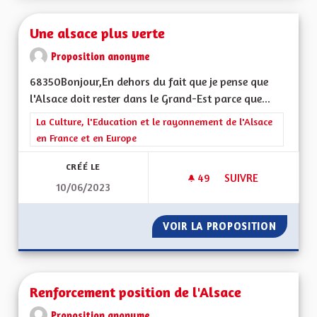
Une alsace plus verte
Proposition anonyme
68350Bonjour,En dehors du fait que je pense que
l'Alsace doit rester dans le Grand-Est parce que...
Filtrer les résultats de la catégorie : La Culture, l'Education e
La Culture, l'Education et le rayonnement de l'Alsace
en France et en Europe
CRÉÉ LE
49
49 ABONNÉS
SUIVRE
10/06/2023
UNE ALSACE PLUS V
VOIR LA PROPOSITION
UNE AL
Renforcement position de l'Alsace
Proposition anonyme