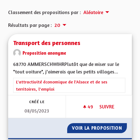
Classement des propositions par :
Aléatoire
Résultats par page :
20
Transport des personnes
Proposition anonyme
68770 AMMERSCHWIHRPlutôt que de miser sur le
"tout voiture", j'aimerais que les petits villages...
Filtrer les résultats de la catégorie : L'attractivité économique 
L'attractivité économique de l'Alsace et de ses
territoires, l'emploi
CRÉÉ LE
49
49 ABONNÉS
SUIVRE
08/05/2023
TRANSPORT DES P
VOIR LA PROPOSITION
TRANSP