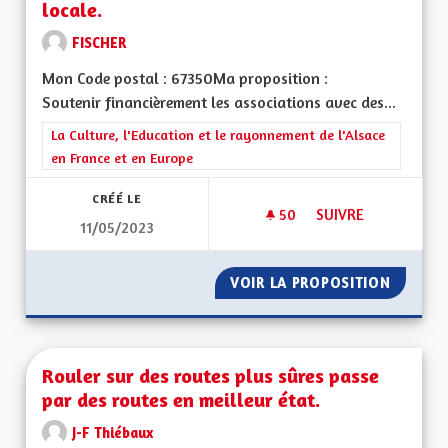
locale.
FISCHER
Mon Code postal : 67350Ma proposition :
Soutenir financièrement les associations avec des...
Filtrer les résultats de la catégorie : La Culture, l'Education e
La Culture, l'Education et le rayonnement de l'Alsace
en France et en Europe
CRÉÉ LE
50
50 ABONNÉS
SUIVRE
11/05/2023
SOUTIEN AUX ASSOC
VOIR LA PROPOSITION
SOUTIE
Rouler sur des routes plus sûres passe
par des routes en meilleur état.
J-F Thiébaux