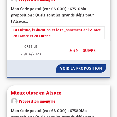
Mon Code postal (ex : 68 000) : 67510Ma
proposition : Quels sont les grands défis pour
l’Alsace...
Filtrer les résultats de la catégorie : La Culture, l'Education e
La Culture, l'Education et le rayonnement de l'Alsace
en France et en Europe
CRÉÉ LE
49
49 ABONNÉS
SUIVRE
26/04/2023
RENFORCEMENT POS
VOIR LA PROPOSITION
RENFOR
Mieux vivre en Alsace
Proposition anonyme
Mon Code postal (ex : 68 000) : 67580Ma
proposition : Quels sont les grands défis pour