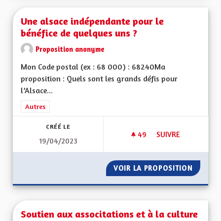
Une alsace indépendante pour le
bénéfice de quelques uns ?
Proposition anonyme
Mon Code postal (ex : 68 000) : 68240Ma
proposition : Quels sont les grands défis pour
l’Alsace...
Filtrer les résultats de la catégorie : Autres
Autres
CRÉÉ LE
49
49 ABONNÉS
SUIVRE
19/04/2023
UNE ALSACE INDÉPE
VOIR LA PROPOSITION
UNE AL
Soutien aux associtations et à la culture