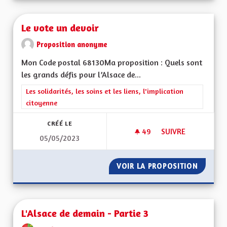
Le vote un devoir
Proposition anonyme
Mon Code postal 68130Ma proposition : Quels sont
les grands défis pour l’Alsace de...
Filtrer les résultats de la catégorie : Les solidarités, les soins e
Les solidarités, les soins et les liens, l'implication
citoyenne
CRÉÉ LE
49
49 ABONNÉS
SUIVRE
05/05/2023
LE VOTE UN DEVOI
VOIR LA PROPOSITION
LE VOT
L'Alsace de demain - Partie 3