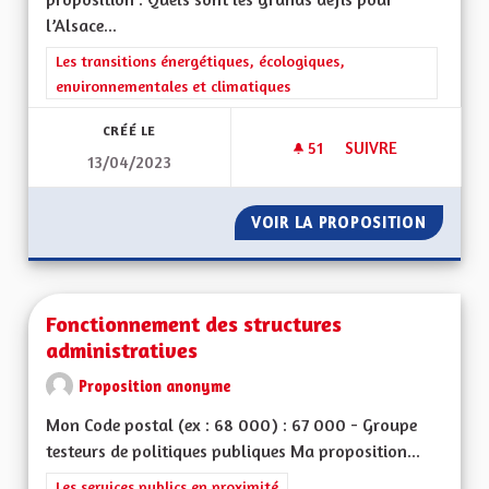
l’Alsace...
Filtrer les résultats de la catégorie : Les transitions énergéti
Les transitions énergétiques, écologiques,
environnementales et climatiques
CRÉÉ LE
51
51 ABONNÉS
SUIVRE
13/04/2023
MIEUX VIVRE EN AL
VOIR LA PROPOSITION
MIEUX 
Fonctionnement des structures
administratives
Proposition anonyme
Mon Code postal (ex : 68 000) : 67 000 - Groupe
testeurs de politiques publiques Ma proposition...
Filtrer les résultats de la catégorie : Les services publics en pro
Les services publics en proximité