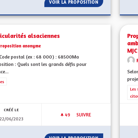
VOIR LA PROPOSITION
IMPOSER AUX PO
icularités alsaciennes
Pro
amb
Proposition anonyme
MJC
Code postal (ex : 68 000) : 68500Ma
sition : Quels sont les grands défis pour
ce...
Selon
proje
rer les résultats de la catégorie : Autres
es
Filt
Les 
cit
CRÉÉ LE
49
49 ABONNÉS
SUIVRE
22/06/2023
PARTICULARITÉS ALSACIENNES