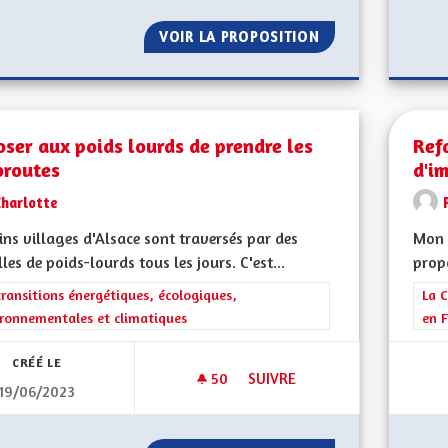
VOIR LA PROPOSITION
RÉTABLIR LA VIT
ser aux poids lourds de prendre les
Ref
oroutes
d'i
Charlotte
ins villages d'Alsace sont traversés par des
Mon 
lles de poids-lourds tous les jours. C'est...
propo
rer les résultats de la catégorie : Les transitions énergétiques, écolog
transitions énergétiques, écologiques,
Filt
La C
ronnementales et climatiques
en F
CRÉÉ LE
50
50 ABONNÉS
SUIVRE
19/06/2023
IMPOSER AUX POIDS LOURDS 