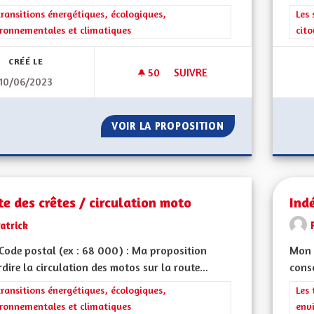
rer les résultats de la catégorie : Les transitions énergétiques, écolog
transitions énergétiques, écologiques,
Filt
Les 
ronnementales et climatiques
cit
CRÉÉ LE
50
50 ABONNÉS
SUIVRE
10/06/2023
AUTORISER L'ÉOLIEN DOMESTI
VOIR LA PROPOSITION
AUTORISER L'ÉOL
e des crêtes / circulation moto
Ind
atrick
ode postal (ex : 68 000) : Ma proposition
Mon 
erdire la circulation des motos sur la route...
conso
rer les résultats de la catégorie : Les transitions énergétiques, écolog
transitions énergétiques, écologiques,
Filt
Les 
ronnementales et climatiques
env