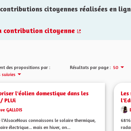
contributions citoyennes réalisées en lign
la contribution citoyenne
(Lien externe)
nt des propositions par :
Résultats par page :
50
 suivies
riser l'éolien domestique dans les
Les
/ PLUi
l'E
Eve GALLOIS
 l'AlsaceNous connaissons le solaire thermique,
6816
laire électrique... mais en hiver, on...
radar