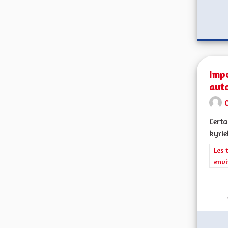
Impo
aut
Certa
kyrie
Filt
Les 
envi