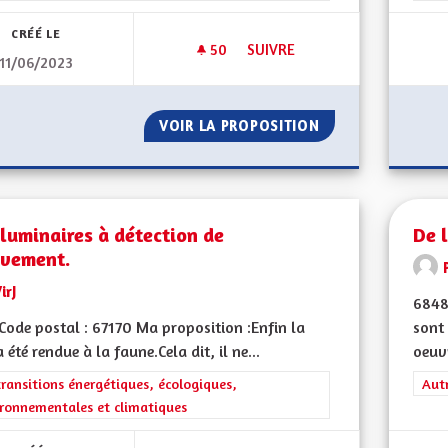
CRÉÉ LE
50
50 ABONNÉS
SUIVRE
11/06/2023
ROUTE DES CRÊTES / CIRCUL
VOIR LA PROPOSITION
ROUTE DES CRÊTE
luminaires à détection de
De 
vement.
irJ
6848
ode postal : 67170 Ma proposition :Enfin la
sont
a été rendue à la faune.Cela dit, il ne...
oeuvr
rer les résultats de la catégorie : Les transitions énergétiques, écolog
transitions énergétiques, écologiques,
Filt
Aut
ronnementales et climatiques