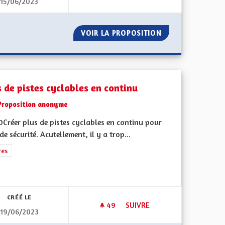
15/06/2023
E ET EUROPÉENNE
NUISANCES SONORES NOCTURN
E AUTONOME ET EUROPÉENNE
VOIR LA PROPOSITION
NUISANCES SONO
s de pistes cyclables en continu
Proposition anonyme
Créer plus de pistes cyclables en continu pour
de sécurité. Acutellement, il y a trop...
rer les résultats de la catégorie : Autres
res
CRÉÉ LE
49
49 ABONNÉS
SUIVRE
19/06/2023
M/H SUR TOUT LE 67/68 COMME PLUSIEURS AUTRES DÉPARTEMENTS O
PLUS DE PISTES CYCLABLES E