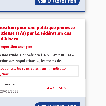
IDS LOURDS DE PRENDRE LES AUTOROUTES
VOIR LA PROPOSITION
REFAISONS LE VO
position pour une politique jeunesse
itieuse (1/3) par la Fédération des
 d’Alsace
Proposition anonyme
 une étude, élaborée par l’INSEE et intitulée «
ction des populations », les moins de...
rer les résultats de la catégorie : Les solidarités, les soins et les liens, 
solidarités, les soins et les liens, l'implication
oyenne
CRÉÉ LE
49
49 ABONNÉS
SUIVRE
23/06/2023
PROPOSITION POUR UNE POLIT