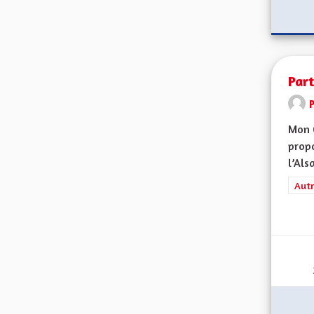
Part
Mon 
propo
l’Alsa
Filt
Autr