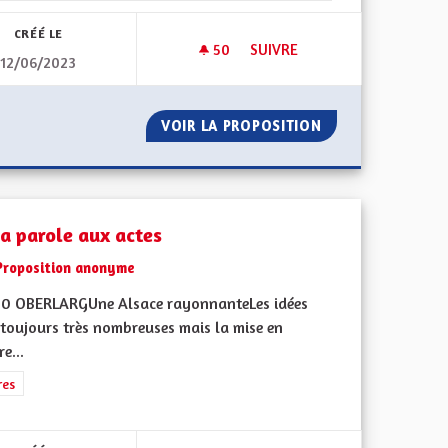
CRÉÉ LE
50
50 ABONNÉS
SUIVRE
12/06/2023
ATION MOTO
INDÉPENDANCE ÉNERGÉTIQUE
S / CIRCULATION MOTO
VOIR LA PROPOSITION
INDÉPENDANCE É
la parole aux actes
Proposition anonyme
0 OBERLARGUne Alsace rayonnanteLes idées
 toujours très nombreuses mais la mise en
e...
iques, environnementales et climatiques
rer les résultats de la catégorie : Autres
res