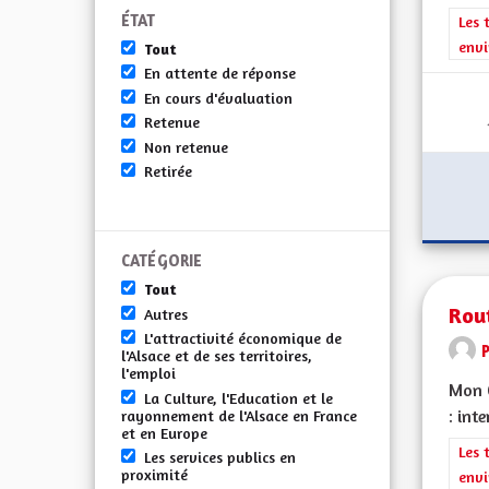
ÉTAT
Filt
Les 
envi
Tout
En attente de réponse
En cours d'évaluation
Retenue
Non retenue
Retirée
CATÉGORIE
Tout
Rout
Autres
L'attractivité économique de
P
l'Alsace et de ses territoires,
l'emploi
Mon C
La Culture, l'Education et le
: int
rayonnement de l'Alsace en France
et en Europe
Filt
Les 
Les services publics en
proximité
envi