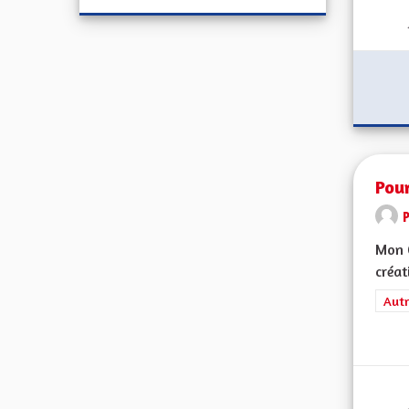
Pou
Mon C
créat
Filt
Autr