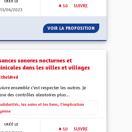
CRÉÉ LE
50
50 ABONNÉS
SUIVRE
13/06/2023
N DE MOUVEMENT.
DE LA PAROLE AUX ACTES
 À DÉTECTION DE MOUVEMENT.
VOIR LA PROPOSITION
DE LA PAROLE AU
sances sonores nocturnes et
nicales dans les villes et villages
Etheldred
vivre ensemble c'est respecter les autres. Je
se des contrôles aleatoires plus...
rer les résultats de la catégorie : Les solidarités, les soins et les liens, 
solidarités, les soins et les liens, l'implication
oyenne
CRÉÉ LE
50
50 ABONNÉS
SUIVRE