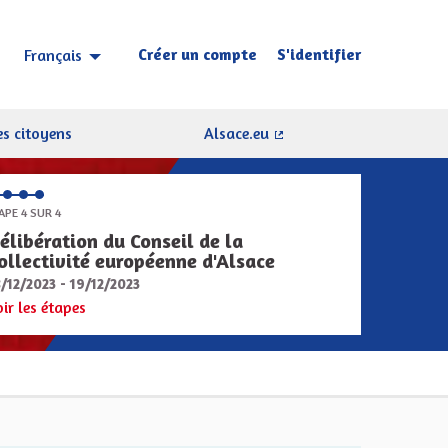
Créer un compte
S'identifier
Français
Choisir la langue
Sprache wählen
s citoyens
Alsace.eu
(Lien externe)
APE 4 SUR 4
élibération du Conseil de la
ollectivité européenne d'Alsace
8/12/2023 - 19/12/2023
oir les étapes