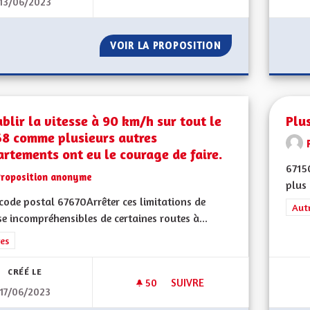
13/06/2023
POUR UNE ALSACE AUTONOM
VOIR LA PROPOSITION
POUR UNE ALSAC
blir la vitesse à 90 km/h sur tout le
Plu
68 comme plusieurs autres
rtements ont eu le courage de faire.
67150
Proposition anonyme
plus 
ode postal 67670Arrêter ces limitations de
Filt
Aut
se incompréhensibles de certaines routes à...
rer les résultats de la catégorie : Autres
es
CRÉÉ LE
50
50 ABONNÉS
SUIVRE
17/06/2023
RÉTABLIR LA VITESSE À 90 K