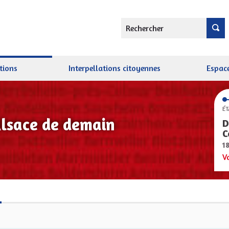
Rechercher
tions
Interpellations citoyennes
Espace
ÉT
Alsace de demain
D
C
1
V