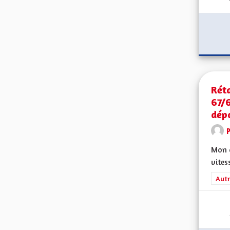
Réta
67/
dépa
Mon c
vites
Filt
Autr