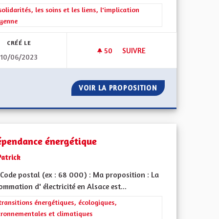
iques, environnementales et climatiques
rer les résultats de la catégorie : Les solidarités, les soins et les liens, 
solidarités, les soins et les liens, l'implication
oyenne
CRÉÉ LE
50
50 ABONNÉS
SUIVRE
10/06/2023
QUE DANS LES PLU / PLUI
LES REVENUS DES RADARS AFF
IEN DOMESTIQUE DANS LES PLU / PLUI
VOIR LA PROPOSITION
LES REVENUS DES
épendance énergétique
Patrick
Code postal (ex : 68 000) : Ma proposition : La
mmation d' électricité en Alsace est...
iques, environnementales et climatiques
rer les résultats de la catégorie : Les transitions énergétiques, écolog
transitions énergétiques, écologiques,
ironnementales et climatiques