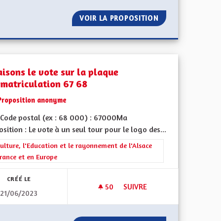
ESSE À 90 KM/H SUR TOUT LE 67/68 COMME PLUSIEURS AUTRE
VOIR LA PROPOSITION
PLUS DE PISTES 
aisons le vote sur la plaque
mmatriculation 67 68
Proposition anonyme
Code postal (ex : 68 000) : 67000Ma
sition : Le vote à un seul tour pour le logo des...
iques, environnementales et climatiques
rer les résultats de la catégorie : La Culture, l'Education et le rayonne
ulture, l'Education et le rayonnement de l'Alsace
rance et en Europe
CRÉÉ LE
50
50 ABONNÉS
SUIVRE
21/06/2023
DE PRENDRE LES AUTOROUTES
REFAISONS LE VOTE SUR LA P