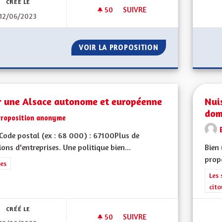
CRÉÉ LE
50
50 ABONNÉS
SUIVRE
12/06/2023
DES LUMINAIRES À DÉTECTIO
VOIR LA PROPOSITION
DES LUMINAIRES
r une Alsace autonome et européenne
Nui
domi
Proposition anonyme
ode postal (ex : 68 000) : 67100Plus de
ions d'entreprises. Une politique bien...
Bien 
propo
rer les résultats de la catégorie : Autres
es
Filt
Les 
cit
CRÉÉ LE
50
50 ABONNÉS
SUIVRE