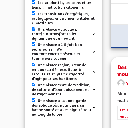
Les solidarités, les soins et les
liens, l'implication citoyenne
Les transitions énergétiques,
écologiques, environnementales et
climatiques
Une Alsace attractive,
carrefour transfrontalier
dynamique et innovant
Une Alsace où il fait bon
vivre, au sein d’un
environnement préservé et
tourné vers l’avenir
Une Alsace région, cœur de
Des 
renouveau démocratique, à
mou
l’écoute et en pleine capacité
d’agir pour ses habitants
V
Une Alsace terre de tradition,
de culture, d’épanouissement et
Mon C
de rayonnement
nuit 
Une Alsace à l’avant-garde
des solidarités, pour vivre en
bonne santé et avec dignité tout
Filt
Les 
au long de la vie
envi