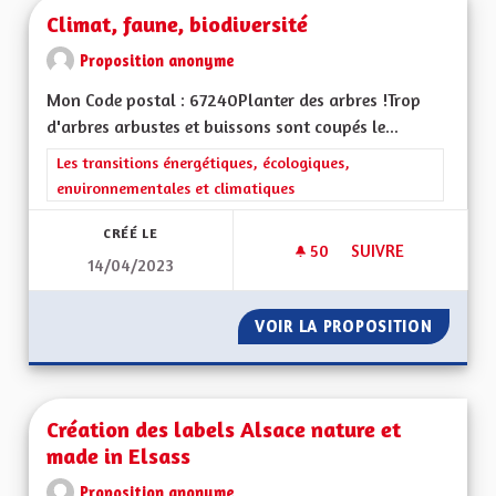
Climat, faune, biodiversité
Proposition anonyme
Mon Code postal : 67240Planter des arbres !Trop
d'arbres arbustes et buissons sont coupés le...
Filtrer les résultats de la catégorie : Les transitions énergéti
Les transitions énergétiques, écologiques,
environnementales et climatiques
CRÉÉ LE
50
50 ABONNÉS
SUIVRE
14/04/2023
CLIMAT, FAUNE, BIO
VOIR LA PROPOSITION
CLIMAT,
Création des labels Alsace nature et
made in Elsass
Proposition anonyme