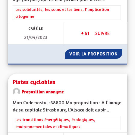
Filtrer les résultats de la catégorie : Les solidarités, les soins e
Les solidarités, les soins et les liens, l'implication
citoyenne
CRÉÉ LE
51
51 ABONNÉS
SUIVRE
21/04/2023
VOIR LA PROPOSITION
PRISE 
Pistes cyclables
Proposition anonyme
Mon Code postal :68800 Ma proposition : A l'image
de sa capitale Strasbourg l'Alsace doit avoir...
Filtrer les résultats de la catégorie : Les transitions énergéti
Les transitions énergétiques, écologiques,
environnementales et climatiques