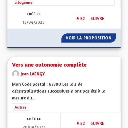
citoyenne
CRÉÉ LE
52
52 ABONNÉS
SUIVRE
13/04/2023
MA PROPOSITION P
VOIR LA PROPOSITION
MA PRO
Vers une autonomie complète
Jean LAENGY
Mon Code postal : 67390 Les lois de
décentralisations successives n'ont pas été à la
mesure du...
Filtrer les résultats de la catégorie : Autres
Autres
CRÉÉ LE
52
52 ABONNÉS
SUIVRE
20/04/2023
VERS UNE AUTONO