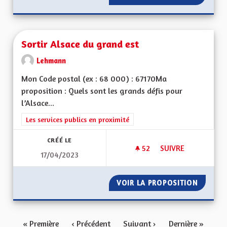
Sortir Alsace du grand est
Lehmann
Mon Code postal (ex : 68 000) : 67170Ma
proposition : Quels sont les grands défis pour
l’Alsace...
Filtrer les résultats de la catégorie : Les services publics en pro
Les services publics en proximité
CRÉÉ LE
52
52 ABONNÉS
SUIVRE
17/04/2023
SORTIR ALSACE DU
VOIR LA PROPOSITION
SORTIR
« Première
‹ Précédent
Suivant ›
Dernière »