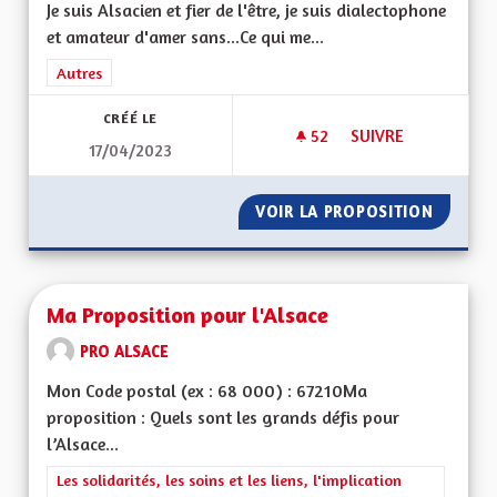
Je suis Alsacien et fier de l'être, je suis dialectophone
et amateur d'amer sans...Ce qui me...
Filtrer les résultats de la catégorie : Autres
Autres
CRÉÉ LE
52
52 ABONNÉS
SUIVRE
17/04/2023
NE PAS SORTIR DU 
VOIR LA PROPOSITION
NE PAS
Ma Proposition pour l'Alsace
PRO ALSACE
Mon Code postal (ex : 68 000) : 67210Ma
proposition : Quels sont les grands défis pour
l’Alsace...
Filtrer les résultats de la catégorie : Les solidarités, les soins e
Les solidarités, les soins et les liens, l'implication