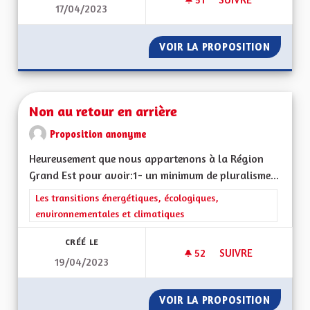
17/04/2023
GÉNÉRALISER LES S
VOIR LA PROPOSITION
GÉNÉRA
Non au retour en arrière
Proposition anonyme
Heureusement que nous appartenons à la Région
Grand Est pour avoir:1- un minimum de pluralisme...
Filtrer les résultats de la catégorie : Les transitions énergéti
Les transitions énergétiques, écologiques,
environnementales et climatiques
CRÉÉ LE
52
52 ABONNÉS
SUIVRE
19/04/2023
NON AU RETOUR EN
VOIR LA PROPOSITION
NON AU