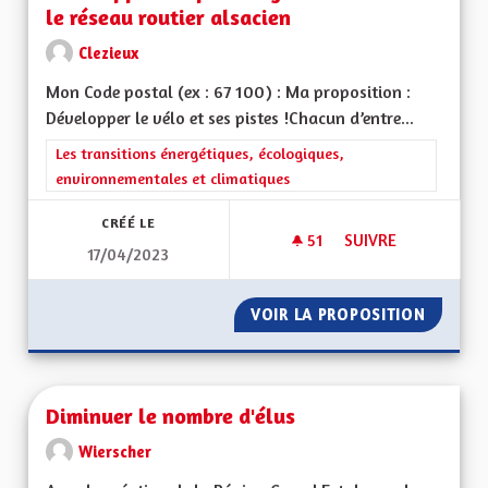
le réseau routier alsacien
Clezieux
Mon Code postal (ex : 67 100) : Ma proposition :
Développer le vélo et ses pistes !Chacun d’entre...
Filtrer les résultats de la catégorie : Les transitions énergéti
Les transitions énergétiques, écologiques,
environnementales et climatiques
CRÉÉ LE
51
51 ABONNÉS
SUIVRE
17/04/2023
DÉVELOPPER LES PI
VOIR LA PROPOSITION
DÉVELO
Diminuer le nombre d'élus
Wierscher