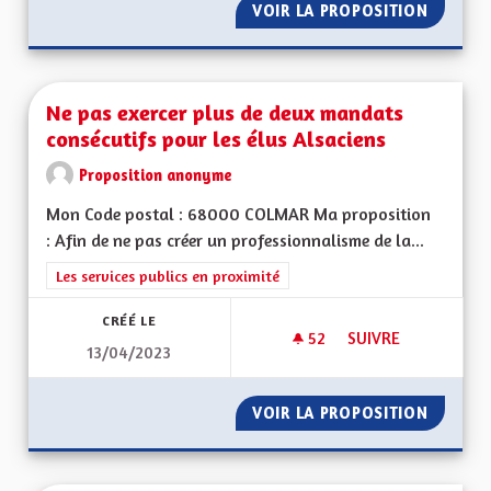
VOIR LA PROPOSITION
CONSER
Ne pas exercer plus de deux mandats
consécutifs pour les élus Alsaciens
Proposition anonyme
Mon Code postal : 68000 COLMAR Ma proposition
: Afin de ne pas créer un professionnalisme de la...
Filtrer les résultats de la catégorie : Les services publics en pro
Les services publics en proximité
CRÉÉ LE
52
52 ABONNÉS
SUIVRE
13/04/2023
NE PAS EXERCER PL
VOIR LA PROPOSITION
NE PAS