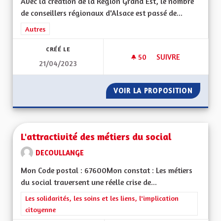
Avec la création de la Région Grand Est, le nombre
de conseillers régionaux d'Alsace est passé de...
Filtrer les résultats de la catégorie : Autres
Autres
CRÉÉ LE
50
50 ABONNÉS
SUIVRE
21/04/2023
DIMINUER LE NOMB
VOIR LA PROPOSITION
DIMINU
L'attractivité des métiers du social
DECOULLANGE
Mon Code postal : 67600Mon constat : Les métiers
du social traversent une réelle crise de...
Filtrer les résultats de la catégorie : Les solidarités, les soins e
Les solidarités, les soins et les liens, l'implication
citoyenne