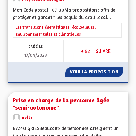
Mon Code postal : 67130Ma proposition : afin de
protéger et garantir les acquis du droit local...
Filtrer les résultats de la catégorie : Les transitions énergéti
Les transitions énergétiques, écologiques,
environnementales et climatiques
CRÉÉ LE
52
52 ABONNÉS
SUIVRE
17/04/2023
CRÉATION DES LABE
VOIR LA PROPOSITION
CRÉATI
Prise en charge de la personne âgée
"semi-autonome".
voltz
67240 GRIESBeaucoup de personnes atteignent un
âge (où pas) qui ne leur permet plus d'être...