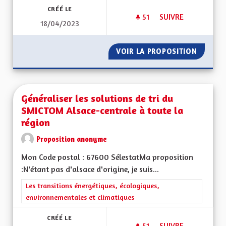
CRÉÉ LE
51
51 ABONNÉS
SUIVRE
18/04/2023
L'ATTRACTIVITÉ DE
VOIR LA PROPOSITION
L'ATTRA
Généraliser les solutions de tri du
SMICTOM Alsace-centrale à toute la
région
Proposition anonyme
Mon Code postal : 67600 SélestatMa proposition
:N'étant pas d'alsace d'origine, je suis...
Filtrer les résultats de la catégorie : Les transitions énergéti
Les transitions énergétiques, écologiques,
environnementales et climatiques
CRÉÉ LE
51
51 ABONNÉS
SUIVRE