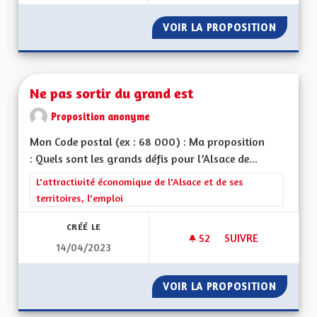
VOIR LA PROPOSITION
LE REPL
Ne pas sortir du grand est
Proposition anonyme
Mon Code postal (ex : 68 000) : Ma proposition
: Quels sont les grands défis pour l’Alsace de...
Filtrer les résultats de la catégorie : L'attractivité économique 
L'attractivité économique de l'Alsace et de ses
territoires, l'emploi
CRÉÉ LE
52
52 ABONNÉS
SUIVRE
14/04/2023
NE PAS SORTIR DU 
VOIR LA PROPOSITION
NE PAS