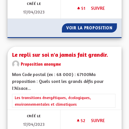
CRÉÉ LE
51
51 ABONNÉS
SUIVRE
17/04/2023
PISTES CYCLABLES
VOIR LA PROPOSITION
PISTES
Le repli sur soi n'a jamais fait grandir.
Proposition anonyme
Mon Code postal (ex : 68 000) : 67100Ma
proposition : Quels sont les grands défis pour
l’Alsace...
Filtrer les résultats de la catégorie : Les transitions énergéti
Les transitions énergétiques, écologiques,
environnementales et climatiques
CRÉÉ LE
52
52 ABONNÉS
SUIVRE
17/04/2023
LE REPLI SUR SOI N