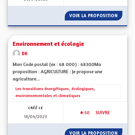
VOIR LA PROPOSITION
VERS U
Environnement et écologie
DK
Mon Code postal (ex : 68 000) : 68300Ma
proposition : AGRICULTURE : Je propose une
agriculture...
Filtrer les résultats de la catégorie : Les transitions énergéti
Les transitions énergétiques, écologiques,
environnementales et climatiques
CRÉÉ LE
50
50 ABONNÉS
SUIVRE
18/04/2023
ENVIRONNEMENT E
VOIR LA PROPOSITION
ENVIRO