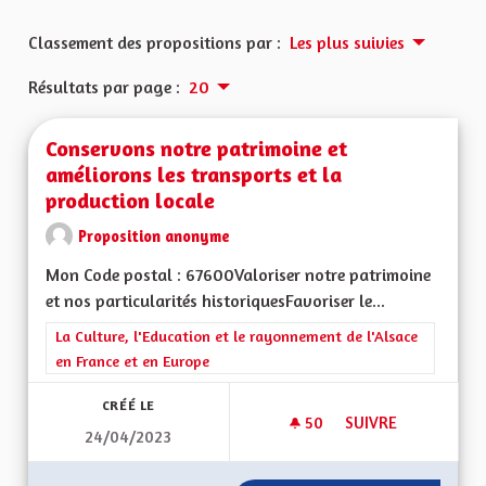
Classement des propositions par :
Les plus suivies
Résultats par page :
20
Conservons notre patrimoine et
améliorons les transports et la
production locale
Proposition anonyme
Mon Code postal : 67600Valoriser notre patrimoine
et nos particularités historiquesFavoriser le...
Filtrer les résultats de la catégorie : La Culture, l'Education e
La Culture, l'Education et le rayonnement de l'Alsace
en France et en Europe
CRÉÉ LE
50
50 ABONNÉS
SUIVRE
24/04/2023
CONSERVONS NOTRE