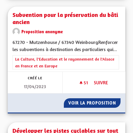
Subvention pour la préservation du bâti
ancien
Proposition anonyme
67270 - Mutzenhouse / 67340 WeinbourgRenforcer
les subventions à destination des particuliers qui...
Filtrer les résultats de la catégorie : La Culture, l'Education e
La Culture, l'Education et le rayonnement de l'Alsace
en France et en Europe
CRÉÉ LE
51
51 ABONNÉS
SUIVRE
17/04/2023
SUBVENTION POUR 
VOIR LA PROPOSITION
SUBVEN
Développer les pistes cyclables sur tout