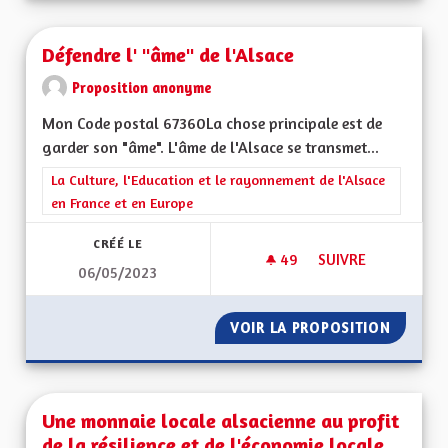
Défendre l' "âme" de l'Alsace
Proposition anonyme
Mon Code postal 67360La chose principale est de
garder son "âme". L'âme de l'Alsace se transmet...
Filtrer les résultats de la catégorie : La Culture, l'Education e
La Culture, l'Education et le rayonnement de l'Alsace
en France et en Europe
CRÉÉ LE
49
49 ABONNÉS
SUIVRE
06/05/2023
DÉFENDRE L' "ÂME" 
VOIR LA PROPOSITION
DÉFENDR
Une monnaie locale alsacienne au profit
de la résilience et de l'économie locale