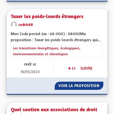
Taxer les poids-lourds étrangers
cedric68
Mon Code postal (ex : 68 000) : 68000Ma
proposition : Taxer les poids-lourds étrangers qui...
Filtrer les résultats de la catégorie : Les transitions énergéti
Les transitions énergétiques, écologiques,
environnementales et climatiques
CRÉÉ LE
51
51 ABONNÉS
SUIVRE
18/05/2023
TAXER LES POIDS-
VOIR LA PROPOSITION
TAXER 
Quel soutien aux associations de droit