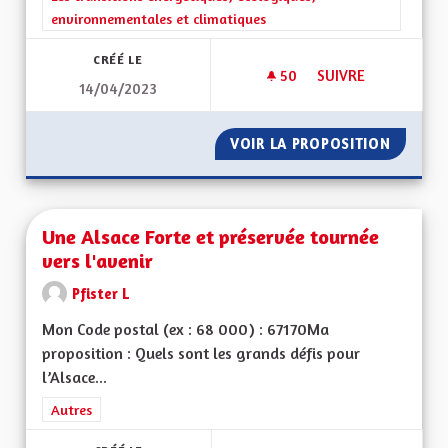
environnementales et climatiques
CRÉÉ LE
50
50 ABONNÉS
SUIVRE
14/04/2023
AMÉLIORER LES PE
VOIR LA PROPOSITION
AMÉLIO
Une Alsace Forte et préservée tournée
vers l'avenir
Pfister L
Mon Code postal (ex : 68 000) : 67170Ma
proposition : Quels sont les grands défis pour
l’Alsace...
Filtrer les résultats de la catégorie : Autres
Autres