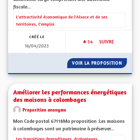
fiscale...
Filtrer les résultats de la catégorie : L'attractivité économique 
L'attractivité économique de l'Alsace et de ses
territoires, l'emploi
CRÉÉ LE
54
54 ABONNÉS
SUIVRE
16/04/2023
POUR UNE ALSACE
VOIR LA PROPOSITION
POUR U
Améliorer les performances énergétiques
des maisons à colombages
Proposition anonyme
Mon Code postal 67118Ma proposition :Les maisons
à colombages sont un patrimoine à préserver...
Filtrer les résultats de la catégorie : Les transitions énergéti
Les transitions énergétiques, écologiques,