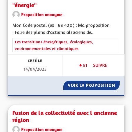
"énergie"
Proposition anonyme
Mon Code postal (ex : 68 420) : Ma proposition
: Faire des plans d'actions alsaciens de...
Filtrer les résultats de la catégorie : Les transitions énergéti
Les transitions énergétiques, écologiques,
environnementales et climatiques
CRÉÉ LE
51
51 ABONNÉS
SUIVRE
14/04/2023
PLANS ALSACIENS D
VOIR LA PROPOSITION
PLANS A
Fusion de la collectivité avec l ancienne
région
Proposition anonyme