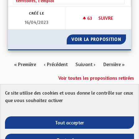
territoires, l'emploi
CRÉÉ LE
63
63 ABONNÉS
SUIVRE
16/04/2023
MOBILITÉ TRANSFR
VOIR LA PROPOSITION
MOBILI
« Première
‹ Précédent
Suivant ›
Dernière »
Voir toutes les propositions retirées
Ce site utilise des cookies et vous donne le contrôle sur ceux
Protection des Données
Charte de contribution
que vous souhaitez activer
Mentions légales
FAQ
CGU
Droit d’interpellation citoyenne : comment ça marche ?
Télécharger les fichiers Open Data
Tout accepter
Entre vos mains - Collectivité européenne 
Entre vos mains - Collectivité euro
Entre vos mains - Collectivité
Entre vos mains - Collect