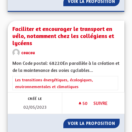
VOIR LA PROPOSITION
NON AU
Faciliter et encourager le transport en
vélo, notamment chez les collégiens et
lycéens
coucou
Mon Code postal: 68220En parallèle à la création et
de la maintenance des voies cyclables...
Filtrer les résultats de la catégorie : Les transitions énergéti
Les transitions énergétiques, écologiques,
environnementales et climatiques
CRÉÉ LE
50
50 ABONNÉS
SUIVRE
02/05/2023
FACILITER ET ENCO
VOIR LA PROPOSITION
FACILI