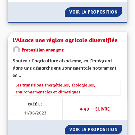
VOIR LA PROPOSITION
ECONOL
L'Alsace une région agricole diversifiée
Proposition anonyme
Soutenir l'agriculture alsacienne, en l'intégrant
dans une démarche environnementale notamment
en...
Filtrer les résultats de la catégorie : Les transitions énergéti
Les transitions énergétiques, écologiques,
environnementales et climatiques
CRÉÉ LE
49
49 ABONNÉS
SUIVRE
11/06/2023
L'ALSACE UNE RÉGI
VOIR LA PROPOSITION
L'ALSAC