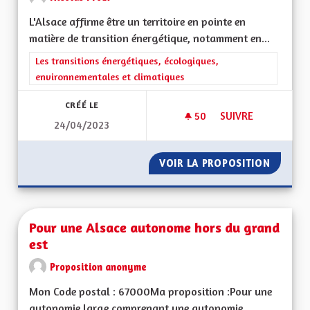
L'Alsace affirme être un territoire en pointe en
matière de transition énergétique, notamment en...
Filtrer les résultats de la catégorie : Les transitions énergéti
Les transitions énergétiques, écologiques,
environnementales et climatiques
CRÉÉ LE
50
50 ABONNÉS
SUIVRE
24/04/2023
ÊTRE AUTORITÉ ORG
VOIR LA PROPOSITION
ÊTRE A
Pour une Alsace autonome hors du grand
est
Proposition anonyme
Mon Code postal : 67000Ma proposition :Pour une
autonomie large comprenant une autonomie