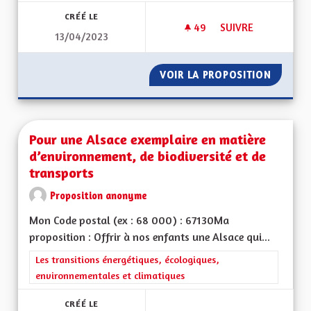
CRÉÉ LE
49
49 ABONNÉS
SUIVRE
13/04/2023
PROPOSITION ÉDUC
VOIR LA PROPOSITION
PROPOS
Pour une Alsace exemplaire en matière
d’environnement, de biodiversité et de
transports
Proposition anonyme
Mon Code postal (ex : 68 000) : 67130Ma
proposition : Offrir à nos enfants une Alsace qui...
Filtrer les résultats de la catégorie : Les transitions énergéti
Les transitions énergétiques, écologiques,
environnementales et climatiques
CRÉÉ LE