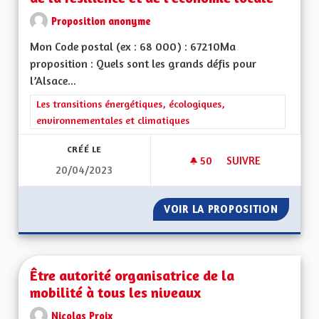
Proposition anonyme
Mon Code postal (ex : 68 000) : 67210Ma
proposition : Quels sont les grands défis pour
l’Alsace...
Filtrer les résultats de la catégorie : Les transitions énergéti
Les transitions énergétiques, écologiques,
environnementales et climatiques
CRÉÉ LE
50
50 ABONNÉS
SUIVRE
20/04/2023
UNE MONNAIE LOCAL
VOIR LA PROPOSITION
UNE MO
Être autorité organisatrice de la
mobilité à tous les niveaux
Nicolas Proix