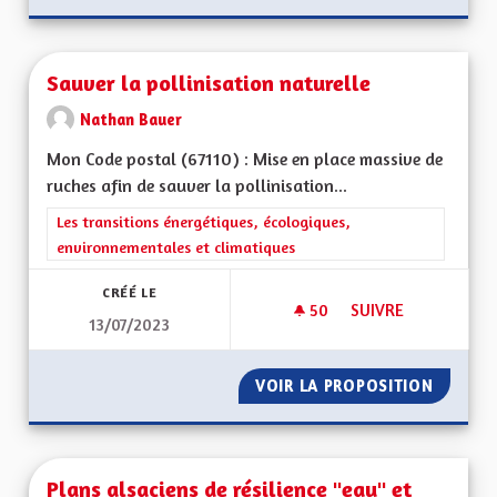
Sauver la pollinisation naturelle
Nathan Bauer
Mon Code postal (67110) : Mise en place massive de
ruches afin de sauver la pollinisation...
Filtrer les résultats de la catégorie : Les transitions énergéti
Les transitions énergétiques, écologiques,
environnementales et climatiques
CRÉÉ LE
50
50 ABONNÉS
SUIVRE
13/07/2023
SAUVER LA POLLINI
VOIR LA PROPOSITION
SAUVER
Plans alsaciens de résilience "eau" et