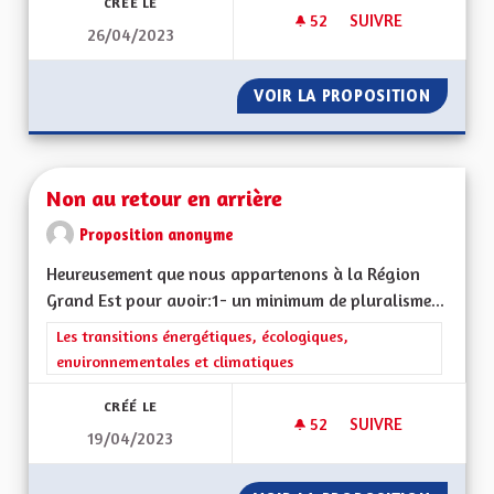
CRÉÉ LE
52
52 ABONNÉS
SUIVRE
26/04/2023
UNE ALSACE FORTE 
VOIR LA PROPOSITION
UNE AL
Non au retour en arrière
Proposition anonyme
Heureusement que nous appartenons à la Région
Grand Est pour avoir:1- un minimum de pluralisme...
Filtrer les résultats de la catégorie : Les transitions énergéti
Les transitions énergétiques, écologiques,
environnementales et climatiques
CRÉÉ LE
52
52 ABONNÉS
SUIVRE
19/04/2023
NON AU RETOUR EN