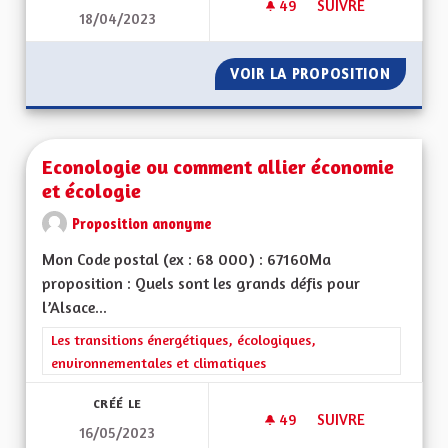
49
49 ABONNÉS
SUIVRE
18/04/2023
POUR UNE ALSACE E
VOIR LA PROPOSITION
POUR U
Econologie ou comment allier économie
et écologie
Proposition anonyme
Mon Code postal (ex : 68 000) : 67160Ma
proposition : Quels sont les grands défis pour
l’Alsace...
Filtrer les résultats de la catégorie : Les transitions énergéti
Les transitions énergétiques, écologiques,
environnementales et climatiques
CRÉÉ LE
49
49 ABONNÉS
SUIVRE
16/05/2023
ECONOLOGIE OU CO