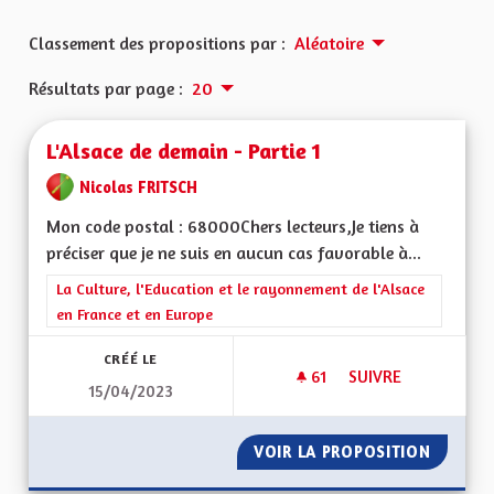
Classement des propositions par :
Aléatoire
Résultats par page :
20
L'Alsace de demain - Partie 1
Nicolas FRITSCH
Mon code postal : 68000Chers lecteurs,Je tiens à
préciser que je ne suis en aucun cas favorable à...
Filtrer les résultats de la catégorie : La Culture, l'Education e
La Culture, l'Education et le rayonnement de l'Alsace
en France et en Europe
CRÉÉ LE
61
61 ABONNÉS
SUIVRE
15/04/2023
L'ALSACE DE DEMAIN
VOIR LA PROPOSITION
L'ALSAC