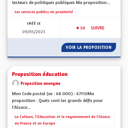
testeurs de politiques publiques Ma proposition...
Filtrer les résultats de la catégorie : Les services publics en pro
Les services publics en proximité
CRÉÉ LE
50
50 ABONNÉS
SUIVRE
09/05/2023
FORMATION/EMPLOI 
VOIR LA PROPOSITION
FORMATI
Proposition éducation
Proposition anonyme
Mon Code postal (ex : 68 000) : 67110Ma
proposition : Quels sont les grands défis pour
l’Alsace...
Filtrer les résultats de la catégorie : La Culture, l'Education e
La Culture, l'Education et le rayonnement de l'Alsace
en France et en Europe