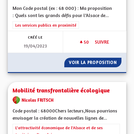
Mon Code postal (ex : 68 000) : Ma proposition
: Quels sont les grands défis pour l’Alsace de...
Filtrer les résultats de la catégorie : Les services publics en pro
Les services publics en proximité
CRÉÉ LE
50
50 ABONNÉS
SUIVRE
19/04/2023
VOIR LA PROPOSITION
FUSION
Mobilité transfrontalière écologique
Nicolas FRITSCH
Code postal : 68000Chers lecteurs,Nous pourrions
envisager la création de nouvelles lignes de...
Filtrer les résultats de la catégorie : L'attractivité économique 
L'attractivité économique de l'Alsace et de ses