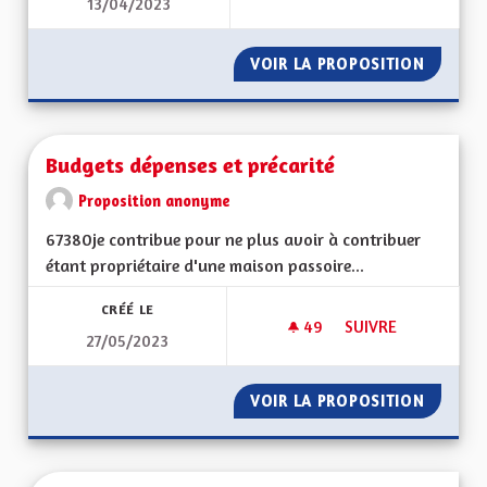
13/04/2023
NE PLUS ACCEPTER
VOIR LA PROPOSITION
NE PLU
Budgets dépenses et précarité
Proposition anonyme
67380je contribue pour ne plus avoir à contribuer
étant propriétaire d'une maison passoire...
CRÉÉ LE
49
49 ABONNÉS
SUIVRE
27/05/2023
BUDGETS DÉPENSES
VOIR LA PROPOSITION
BUDGET