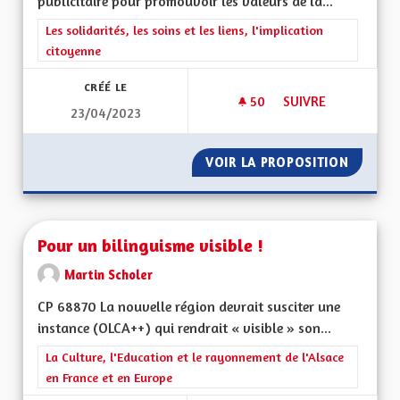
publicitaire pour promouvoir les valeurs de la...
Filtrer les résultats de la catégorie : Les solidarités, les soins e
Les solidarités, les soins et les liens, l'implication
citoyenne
CRÉÉ LE
50
50 ABONNÉS
SUIVRE
23/04/2023
PROMOUVOIR LES V
VOIR LA PROPOSITION
PROMOU
Pour un bilinguisme visible !
Martin Scholer
CP 68870 La nouvelle région devrait susciter une
instance (OLCA++) qui rendrait « visible » son...
Filtrer les résultats de la catégorie : La Culture, l'Education e
La Culture, l'Education et le rayonnement de l'Alsace
en France et en Europe