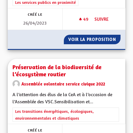
Filtrer les résultats de la catégorie : Les services publics en pro
Les services publics en proximité
CRÉÉ LE
49
49 ABONNÉS
SUIVRE
26/04/2023
DES MÉDIAS ALSACI
VOIR LA PROPOSITION
DES MÉ
Préservation de la biodiversité de
l’écosystème routier
Assemblée volontaire service civique 2022
A l’attention des élus de la CeA et à l’occasion de
l’Assemblée des VSC.Sensibilisation et...
Filtrer les résultats de la catégorie : Les transitions énergéti
Les transitions énergétiques, écologiques,
environnementales et climatiques
CRÉÉ LE