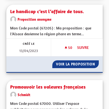
Le handicap c’est l’affaire de tous.
Proposition anonyme
Mon Code postal (67205) : Ma proposition : que
l’Alsace devienne la région phare en terme...
CRÉÉ LE
50
50 ABONNÉS
SUIVRE
13/04/2023
LE HANDICAP C’EST 
VOIR LA PROPOSITION
LE HAND
Promouvoir les valeures françaises
Schmidt
Mon Code postal 67000. Utiliser l'espace