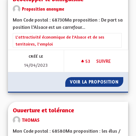
Proposition anonyme
Mon Code postal : 68730Ma proposition : De part sa
position l'Alsace est un carrefour...
Filtrer les résultats de la catégorie : L'attractivité économique 
L'attractivité économique de l'Alsace et de ses
territoires, l'emploi
CRÉÉ LE
53
53 ABONNÉS
SUIVRE
14/04/2023
DÉVELOPPER LE BIL
VOIR LA PROPOSITION
DÉVELO
Ouverture et tolérance
THOMAS
Mon Code postal : 68580Ma proposition : les élus /