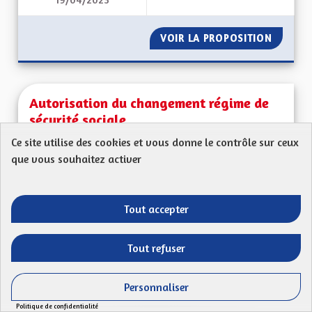
BIEN VIVRE POUR L
VOIR LA PROPOSITION
BIEN V
Autorisation du changement régime de
sécurité sociale
Ce site utilise des cookies et vous donne le contrôle sur ceux
Nathan Bauer
que vous souhaitez activer
Mon Code postal (67110) : Autoriser le changement
de régime de sécurité sociale et passer au...
Filtrer les résultats de la catégorie : Les services publics en pro
Les services publics en proximité
Tout accepter
CRÉÉ LE
50
50 ABONNÉS
SUIVRE
Tout refuser
13/07/2023
AUTORISATION DU 
Personnaliser
VOIR LA PROPOSITION
AUTORI
Politique de confidentialité