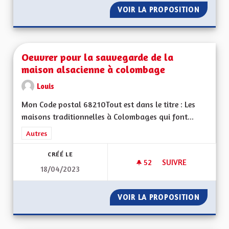
VOIR LA PROPOSITION
S'ENGA
Oeuvrer pour la sauvegarde de la
maison alsacienne à colombage
Louis
Mon Code postal 68210Tout est dans le titre : Les
maisons traditionnelles à Colombages qui font...
Filtrer les résultats de la catégorie : Autres
Autres
CRÉÉ LE
52
52 ABONNÉS
SUIVRE
18/04/2023
OEUVRER POUR LA 
VOIR LA PROPOSITION
OEUVRE