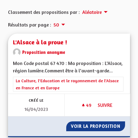
Classement des propositions par :
Aléatoire
Résultats par page :
50
L'Alsace à la proue !
Proposition anonyme
Mon Code postal 67 470 : Ma proposition : L'Alsace,
région lumière.Comment être à l'avant-garde...
Filtrer les résultats de la catégorie : La Culture, l'Education e
La Culture, l'Education et le rayonnement de l'Alsace
en France et en Europe
CRÉÉ LE
49
49 ABONNÉS
SUIVRE
16/04/2023
L'ALSACE À LA PROU
VOIR LA PROPOSITION
L'ALSAC