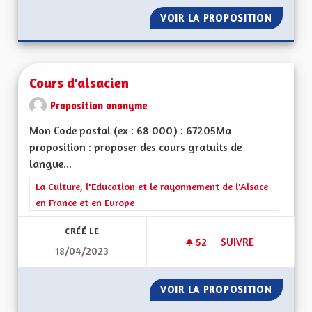
VOIR LA PROPOSITION
POUR U
Cours d'alsacien
Proposition anonyme
Mon Code postal (ex : 68 000) : 67205Ma
proposition : proposer des cours gratuits de
langue...
Filtrer les résultats de la catégorie : La Culture, l'Education e
La Culture, l'Education et le rayonnement de l'Alsace
en France et en Europe
CRÉÉ LE
52
52 ABONNÉS
SUIVRE
18/04/2023
COURS D'ALSACIEN
VOIR LA PROPOSITION
COURS 