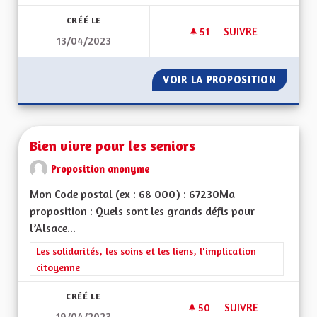
CRÉÉ LE
51
51 ABONNÉS
SUIVRE
13/04/2023
LA CULTURE, L'ÉDU
VOIR LA PROPOSITION
LA CUL
Bien vivre pour les seniors
Proposition anonyme
Mon Code postal (ex : 68 000) : 67230Ma
proposition : Quels sont les grands défis pour
l’Alsace...
Filtrer les résultats de la catégorie : Les solidarités, les soins e
Les solidarités, les soins et les liens, l'implication
citoyenne
CRÉÉ LE
50
50 ABONNÉS
SUIVRE
19/04/2023