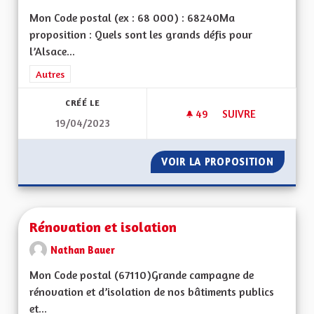
Mon Code postal (ex : 68 000) : 68240Ma
proposition : Quels sont les grands défis pour
l’Alsace...
Filtrer les résultats de la catégorie : Autres
Autres
CRÉÉ LE
49
49 ABONNÉS
SUIVRE
19/04/2023
UNE ALSACE INDÉPE
VOIR LA PROPOSITION
UNE AL
Rénovation et isolation
Nathan Bauer
Mon Code postal (67110)Grande campagne de
rénovation et d’isolation de nos bâtiments publics
et...