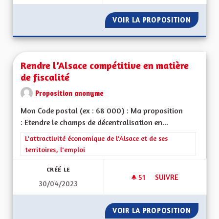
VOIR LA PROPOSITION
DÉVELO
Rendre l’Alsace compétitive en matière
de fiscalité
Proposition anonyme
Mon Code postal (ex : 68 000) : Ma proposition
: Etendre le champs de décentralisation en...
Filtrer les résultats de la catégorie : L'attractivité économique 
L'attractivité économique de l'Alsace et de ses
territoires, l'emploi
CRÉÉ LE
51
51 ABONNÉS
SUIVRE
30/04/2023
RENDRE L’ALSACE C
VOIR LA PROPOSITION
RENDRE 