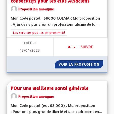
consécutifs pour les élus Alsaciens
Proposition anonyme
Mon Code postal : 68000 COLMAR Ma proposition
: Afin de ne pas créer un professionnalisme de la...
Filtrer les résultats de la catégorie : Les services publics en pro
Les services publics en proximité
CRÉÉ LE
52
52 ABONNÉS
SUIVRE
13/04/2023
NE PAS EXERCER PL
VOIR LA PROPOSITION
NE PAS
POur une meilleure santé générale
Proposition anonyme
Mon Code postal (ex : 68 000) : Ma proposition
: Pour une plus grande liberté et d'encadrement en...