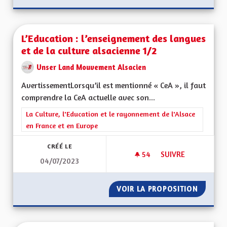
L’Education : l’enseignement des langues
et de la culture alsacienne 1/2
Unser Land Mouvement Alsacien
AvertissementLorsqu’il est mentionné « CeA », il faut
comprendre la CeA actuelle avec son...
Filtrer les résultats de la catégorie : La Culture, l'Education e
La Culture, l'Education et le rayonnement de l'Alsace
en France et en Europe
CRÉÉ LE
54
54 ABONNÉS
SUIVRE
04/07/2023
L’EDUCATION : L’E
VOIR LA PROPOSITION
L’EDUC