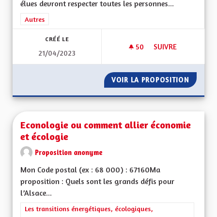
élues devront respecter toutes les personnes...
Filtrer les résultats de la catégorie : Autres
Autres
CRÉÉ LE
50
50 ABONNÉS
SUIVRE
21/04/2023
OUVERTURE ET TO
VOIR LA PROPOSITION
OUVERT
Econologie ou comment allier économie
et écologie
Proposition anonyme
Mon Code postal (ex : 68 000) : 67160Ma
proposition : Quels sont les grands défis pour
l’Alsace...
Filtrer les résultats de la catégorie : Les transitions énergéti
Les transitions énergétiques, écologiques,