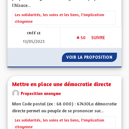
l’Alsace...
Filtrer les résultats de la catégorie : Les solidarités, les soins e
Les solidarités, les soins et les liens, l'implication
citoyenne
CRÉÉ LE
50
50 ABONNÉS
SUIVRE
13/05/2023
AMÉLIORER LA PRIS
VOIR LA PROPOSITION
AMÉLIO
Mettre en place une démocratie directe
Proposition anonyme
Mon Code postal (ex : 68 000) : 67430La démocratie
directe permet au peuple de se prononcer sur...
Filtrer les résultats de la catégorie : Les solidarités, les soins e
Les solidarités, les soins et les liens, l'implication
citoyenne