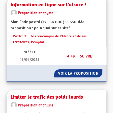
Information en ligne sur l'alsace !
Proposition anonyme
Mon Code postal (ex : 68 000) : 68500Ma
proposition : pourquoi sur se site"...
Filtrer les résultats de la catégorie : L'attractivité économique 
L'attractivité économique de l'Alsace et de ses
territoires, l'emploi
CRÉÉ LE
49
49 ABONNÉS
SUIVRE
15/04/2023
INFORMATION EN LI
VOIR LA PROPOSITION
INFORMA
Limiter le trafic des poids lourds
Proposition anonyme