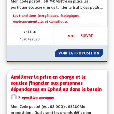
Mon Code postal : 68 740Mettre en place les
portiques écotaxe afin de limiter le trafic des poids...
Filtrer les résultats de la catégorie : Les transitions énergéti
Les transitions énergétiques, écologiques,
environnementales et climatiques
CRÉÉ LE
49
49 ABONNÉS
SUIVRE
15/04/2023
LIMITER LE TRAFIC 
VOIR LA PROPOSITION
LIMITER
Améliorer la prise en charge et le
soutien financier aux personnes
dépendantes en Ephad ou dans le besoin
Proposition anonyme
Mon Code postal (ex : 68 000) : 68280Ma
proposition : Quels sont les grands défis pour