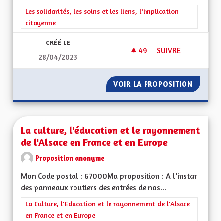
Filtrer les résultats de la catégorie : Les solidarités, les soins e
Les solidarités, les soins et les liens, l'implication
citoyenne
CRÉÉ LE
49
49 ABONNÉS
SUIVRE
28/04/2023
POUR UNE MEILLEU
VOIR LA PROPOSITION
POUR U
La culture, l'éducation et le rayonnement
de l'Alsace en France et en Europe
Proposition anonyme
Mon Code postal : 67000Ma proposition : A l'instar
des panneaux routiers des entrées de nos...
Filtrer les résultats de la catégorie : La Culture, l'Education e
La Culture, l'Education et le rayonnement de l'Alsace
en France et en Europe