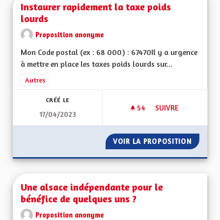
Instaurer rapidement la taxe poids
lourds
Proposition anonyme
Mon Code postal (ex : 68 000) : 67470Il y a urgence
à mettre en place les taxes poids lourds sur...
Filtrer les résultats de la catégorie : Autres
Autres
CRÉÉ LE
54
54 ABONNÉS
SUIVRE
17/04/2023
INSTAURER RAPIDE
VOIR LA PROPOSITION
INSTAU
Une alsace indépendante pour le
bénéfice de quelques uns ?
Proposition anonyme