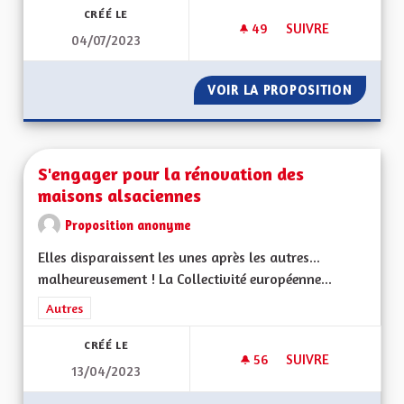
CRÉÉ LE
49
49 ABONNÉS
SUIVRE
04/07/2023
POUR UN BILINGUISM
VOIR LA PROPOSITION
POUR UN
S'engager pour la rénovation des
maisons alsaciennes
Proposition anonyme
Elles disparaissent les unes après les autres...
malheureusement ! La Collectivité européenne...
Filtrer les résultats de la catégorie : Autres
Autres
CRÉÉ LE
56
56 ABONNÉS
SUIVRE
13/04/2023
S'ENGAGER POUR L