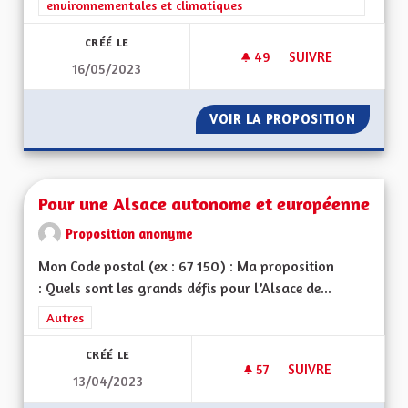
environnementales et climatiques
CRÉÉ LE
49
49 ABONNÉS
SUIVRE
16/05/2023
ECONOLOGIE OU CO
VOIR LA PROPOSITION
ECONOL
Pour une Alsace autonome et européenne
Proposition anonyme
Mon Code postal (ex : 67 150) : Ma proposition
: Quels sont les grands défis pour l’Alsace de...
Filtrer les résultats de la catégorie : Autres
Autres
CRÉÉ LE
57
57 ABONNÉS
SUIVRE
13/04/2023
POUR UNE ALSACE