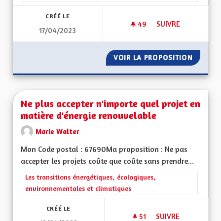
CRÉÉ LE
49
49 ABONNÉS
SUIVRE
17/04/2023
METTRE EN PLACE 
VOIR LA PROPOSITION
METTRE
Ne plus accepter n'importe quel projet en
matière d'énergie renouvelable
Marie Walter
Mon Code postal : 67690Ma proposition : Ne pas
accepter les projets coûte que coûte sans prendre...
Filtrer les résultats de la catégorie : Les transitions énergéti
Les transitions énergétiques, écologiques,
environnementales et climatiques
CRÉÉ LE
51
51 ABONNÉS
SUIVRE