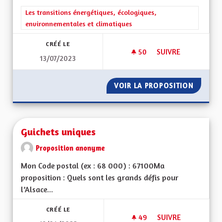
Filtrer les résultats de la catégorie : Les transitions énergéti
Les transitions énergétiques, écologiques,
environnementales et climatiques
CRÉÉ LE
50
50 ABONNÉS
SUIVRE
13/07/2023
RÉNOVATION ET IS
VOIR LA PROPOSITION
RÉNOVA
Guichets uniques
Proposition anonyme
Mon Code postal (ex : 68 000) : 67100Ma
proposition : Quels sont les grands défis pour
l’Alsace...
CRÉÉ LE
49
49 ABONNÉS
SUIVRE