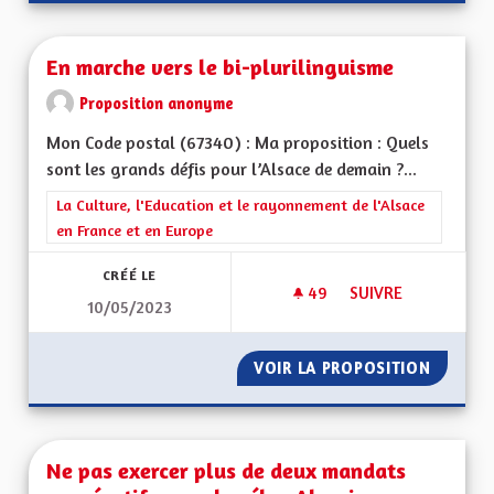
En marche vers le bi-plurilinguisme
Proposition anonyme
Mon Code postal (67340) : Ma proposition : Quels
sont les grands défis pour l’Alsace de demain ?...
Filtrer les résultats de la catégorie : La Culture, l'Education e
La Culture, l'Education et le rayonnement de l'Alsace
en France et en Europe
CRÉÉ LE
49
49 ABONNÉS
SUIVRE
10/05/2023
EN MARCHE VERS LE
VOIR LA PROPOSITION
EN MAR
Ne pas exercer plus de deux mandats