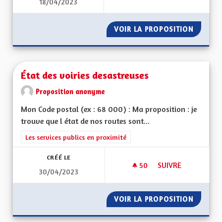
18/04/2023
GUICHETS UNIQUES
VOIR LA PROPOSITION
GUICHE
État des voiries desastreuses
Proposition anonyme
Mon Code postal (ex : 68 000) : Ma proposition : je
trouve que l état de nos routes sont...
Filtrer les résultats de la catégorie : Les services publics en pro
Les services publics en proximité
CRÉÉ LE
50
50 ABONNÉS
SUIVRE
30/04/2023
ÉTAT DES VOIRIES 
VOIR LA PROPOSITION
ÉTAT D