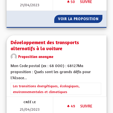
50
50 ABONNÉS
SUIVRE
21/04/2023
PRÉSERVATION DE L
VOIR LA PROPOSITION
PRÉSER
Développement des transports
alternatifs à la voiture
Proposition anonyme
Mon Code postal (ex : 68 000) : 68127Ma
proposition : Quels sont les grands défis pour
l’Alsace...
Filtrer les résultats de la catégorie : Les transitions énergéti
Les transitions énergétiques, écologiques,
environnementales et climatiques
CRÉÉ LE
49
49 ABONNÉS
SUIVRE
25/04/2023
DÉVELOPPEMENT DE