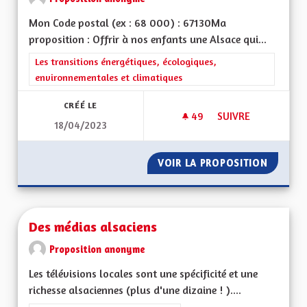
Mon Code postal (ex : 68 000) : 67130Ma
proposition : Offrir à nos enfants une Alsace qui...
Filtrer les résultats de la catégorie : Les transitions énergéti
Les transitions énergétiques, écologiques,
environnementales et climatiques
CRÉÉ LE
49
49 ABONNÉS
SUIVRE
18/04/2023
POUR UNE ALSACE E
VOIR LA PROPOSITION
POUR U
Des médias alsaciens
Proposition anonyme
Les télévisions locales sont une spécificité et une
richesse alsaciennes (plus d'une dizaine ! )....