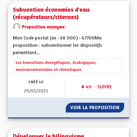
Subvention économies d'eau
(récupérateurs/citernes)
Proposition anonyme
Mon Code postal (ex : 68 000) : 67700Ma
proposition : subventionner les dispositifs
permettant...
Filtrer les résultats de la catégorie : Les transitions énergéti
Les transitions énergétiques, écologiques,
environnementales et climatiques
CRÉÉ LE
49
49 ABONNÉS
SUIVRE
29/05/2023
SUBVENTION ÉCONO
VOIR LA PROPOSITION
SUBVEN
Développer le bilinguisme