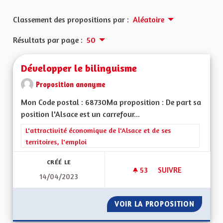
Classement des propositions par :
Aléatoire
Résultats par page :
50
Développer le bilinguisme
Proposition anonyme
Mon Code postal : 68730Ma proposition : De part sa
position l'Alsace est un carrefour...
Filtrer les résultats de la catégorie : L'attractivité économique 
L'attractivité économique de l'Alsace et de ses
territoires, l'emploi
CRÉÉ LE
53
53 ABONNÉS
SUIVRE
14/04/2023
DÉVELOPPER LE BIL
VOIR LA PROPOSITION
DÉVELO