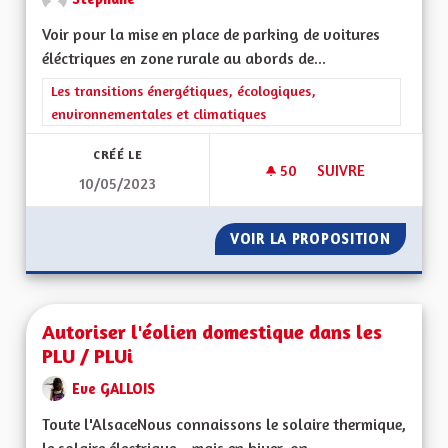
Voir pour la mise en place de parking de voitures
éléctriques en zone rurale au abords de...
Filtrer les résultats de la catégorie : Les transitions énergéti
Les transitions énergétiques, écologiques,
environnementales et climatiques
CRÉÉ LE
50
50 ABONNÉS
SUIVRE
10/05/2023
AUTOPARTAGE À LA
VOIR LA PROPOSITION
AUTOPA
Autoriser l'éolien domestique dans les
PLU / PLUi
Eve GALLOIS
Toute l'AlsaceNous connaissons le solaire thermique,