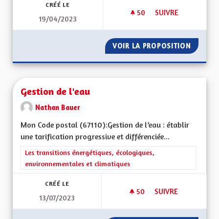
CRÉÉ LE
50
50 ABONNÉS
SUIVRE
19/04/2023
ECONOMIE-CHÔMA
VOIR LA PROPOSITION
ECONO
Gestion de l'eau
Nathan Bauer
Mon Code postal (67110):Gestion de l’eau : établir
une tarification progressive et différenciée...
Filtrer les résultats de la catégorie : Les transitions énergéti
Les transitions énergétiques, écologiques,
environnementales et climatiques
CRÉÉ LE
50
50 ABONNÉS
SUIVRE
13/07/2023
GESTION DE L'EAU