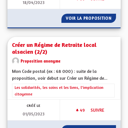
18/04/2023
DES WEEKENDS SAN
VOIR LA PROPOSITION
DES WE
Créer un Régime de Retraite local
alsacien (2/2)
Proposition anonyme
Mon Code postal (ex : 68 000) : suite de la
proposition, voir debut sur Créer un Régime de...
Filtrer les résultats de la catégorie : Les solidarités, les soins e
Les solidarités, les soins et les liens, l'implication
citoyenne
CRÉÉ LE
49
49 ABONNÉS
SUIVRE
01/05/2023
CRÉER UN RÉGIME D