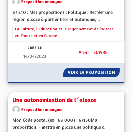
Proposition anonyme
67 210 : Mes propositions : Politique : Recréer une
région alsace à part entière et autonome,...
Filtrer les résultats de la catégorie : La Culture, l'Education e
La Culture, l'Education et le rayonnement de l'Alsace
en France et en Europe
CRÉÉ LE
54
54 ABONNÉS
SUIVRE
14/04/2023
RÉGION AUTONOME
VOIR LA PROPOSITION
RÉGION
Une autonomisation de l´alsace
Proposition anonyme
Mon Code postal (ex : 68 000) : 67150Ma
proposition :- mettre en place une politique d