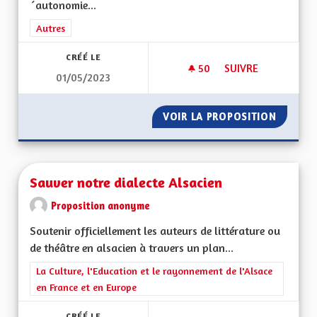
´autonomie...
Filtrer les résultats de la catégorie : Autres
Autres
CRÉÉ LE
50
50 ABONNÉS
SUIVRE
01/05/2023
UNE AUTONOMISATI
VOIR LA PROPOSITION
UNE AU
Sauver notre dialecte Alsacien
Proposition anonyme
Soutenir officiellement les auteurs de littérature ou
de théâtre en alsacien à travers un plan...
Filtrer les résultats de la catégorie : La Culture, l'Education e
La Culture, l'Education et le rayonnement de l'Alsace
en France et en Europe
CRÉÉ LE