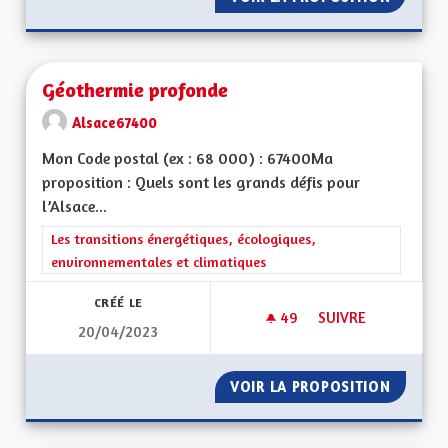
Géothermie profonde
Alsace67400
Mon Code postal (ex : 68 000) : 67400Ma
proposition : Quels sont les grands défis pour
l’Alsace...
Filtrer les résultats de la catégorie : Les transitions énergéti
Les transitions énergétiques, écologiques,
environnementales et climatiques
CRÉÉ LE
49
49 ABONNÉS
SUIVRE
20/04/2023
GÉOTHERMIE PROF
VOIR LA PROPOSITION
GÉOTHE