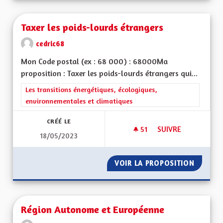
Taxer les poids-lourds étrangers
cedric68
Mon Code postal (ex : 68 000) : 68000Ma
proposition : Taxer les poids-lourds étrangers qui...
Filtrer les résultats de la catégorie : Les transitions énergéti
Les transitions énergétiques, écologiques,
environnementales et climatiques
CRÉÉ LE
51
51 ABONNÉS
SUIVRE
18/05/2023
TAXER LES POIDS-
VOIR LA PROPOSITION
TAXER 
Région Autonome et Européenne