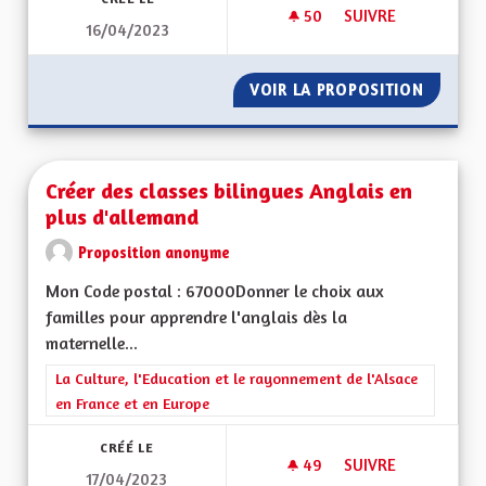
50
50 ABONNÉS
SUIVRE
16/04/2023
SAUVER NOTRE DIA
VOIR LA PROPOSITION
SAUVER
Créer des classes bilingues Anglais en
plus d'allemand
Proposition anonyme
Mon Code postal : 67000Donner le choix aux
familles pour apprendre l'anglais dès la
maternelle...
Filtrer les résultats de la catégorie : La Culture, l'Education e
La Culture, l'Education et le rayonnement de l'Alsace
en France et en Europe
CRÉÉ LE
49
49 ABONNÉS
SUIVRE
17/04/2023
CRÉER DES CLASSES