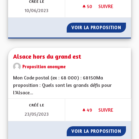
CRÉÉ LE
50
50 ABONNÉS
SUIVRE
10/06/2023
LES REVENUS DES R
VOIR LA PROPOSITION
LES RE
Alsace hors du grand est
Proposition anonyme
Mon Code postal (ex : 68 000) : 68150Ma
proposition : Quels sont les grands défis pour
l’Alsace...
CRÉÉ LE
49
49 ABONNÉS
SUIVRE
23/05/2023
ALSACE HORS DU G
VOIR LA PROPOSITION
ALSACE