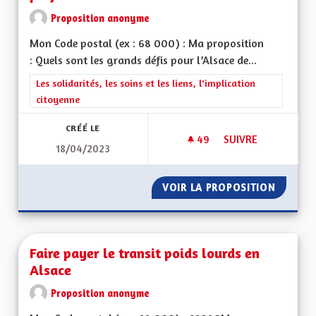
Proposition anonyme
Mon Code postal (ex : 68 000) : Ma proposition
: Quels sont les grands défis pour l’Alsace de...
Filtrer les résultats de la catégorie : Les solidarités, les soins e
Les solidarités, les soins et les liens, l'implication
citoyenne
CRÉÉ LE
49
49 ABONNÉS
SUIVRE
18/04/2023
INSTITUTION MÉDIC
VOIR LA PROPOSITION
INSTIT
Faire payer le transit poids lourds en
Alsace
Proposition anonyme