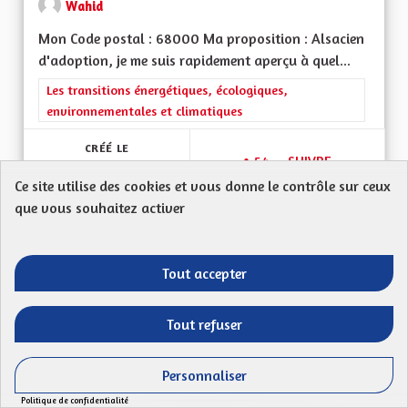
Wahid
Mon Code postal : 68000 Ma proposition : Alsacien
d'adoption, je me suis rapidement aperçu à quel...
Filtrer les résultats de la catégorie : Les transitions énergéti
Les transitions énergétiques, écologiques,
environnementales et climatiques
CRÉÉ LE
54
54 ABONNÉS
SUIVRE
17/04/2023
AMÉLIORER DAVANTA
Ce site utilise des cookies et vous donne le contrôle sur ceux
que vous souhaitez activer
VOIR LA PROPOSITION
AMÉLIO
Tout accepter
Pour un virage écologique
Tout refuser
Proposition anonyme
Je souhaite un virage « vert » très clair de la CeA.
Personnaliser
Cela passera, à mon sens par le refus de...
Politique de confidentialité