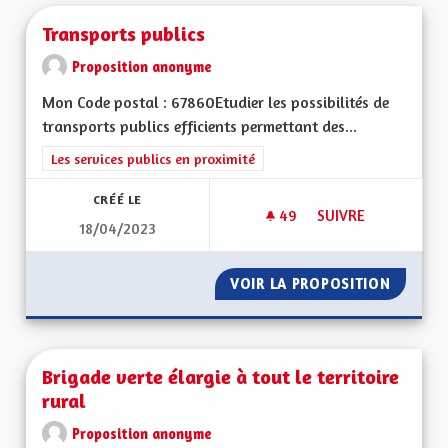
Transports publics
Proposition anonyme
Mon Code postal : 67860Etudier les possibilités de
transports publics efficients permettant des...
Filtrer les résultats de la catégorie : Les services publics en pro
Les services publics en proximité
CRÉÉ LE
49
49 ABONNÉS
SUIVRE
18/04/2023
TRANSPORTS PUBLI
VOIR LA PROPOSITION
TRANSP
Brigade verte élargie à tout le territoire
rural
Proposition anonyme