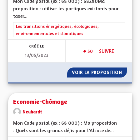
Mon Code postal (ex : 68 000) : 68280Ma
proposition : utiliser les portiques existants pour
taxer...
Filtrer les résultats de la catégorie : Les transitions énergéti
Les transitions énergétiques, écologiques,
environnementales et climatiques
CRÉÉ LE
50
50 ABONNÉS
SUIVRE
13/05/2023
FAIRE PAYER LE TR
VOIR LA PROPOSITION
FAIRE P
Economie-Chômage
Neuhardt
Mon Code postal (ex : 68 000) : Ma proposition
: Quels sont les grands défis pour l’Alsace de...