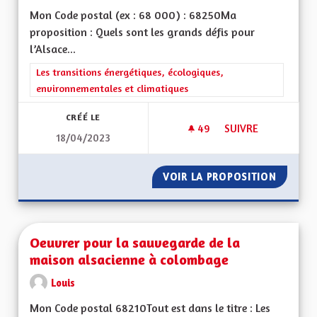
Mon Code postal (ex : 68 000) : 68250Ma
proposition : Quels sont les grands défis pour
l’Alsace...
Filtrer les résultats de la catégorie : Les transitions énergéti
Les transitions énergétiques, écologiques,
environnementales et climatiques
CRÉÉ LE
49
49 ABONNÉS
SUIVRE
18/04/2023
BRIGADE VERTE ÉLA
VOIR LA PROPOSITION
BRIGADE
Oeuvrer pour la sauvegarde de la
maison alsacienne à colombage
Louis
Mon Code postal 68210Tout est dans le titre : Les