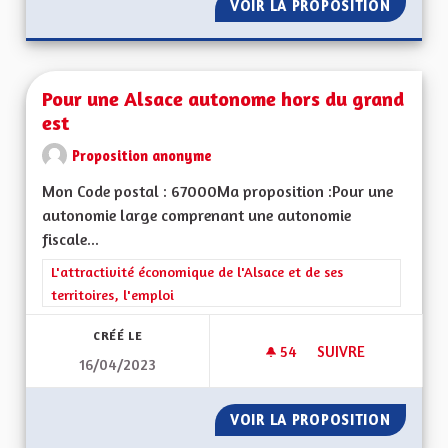
VOIR LA PROPOSITION
CRÉER U
Pour une Alsace autonome hors du grand
est
Proposition anonyme
Mon Code postal : 67000Ma proposition :Pour une
autonomie large comprenant une autonomie
fiscale...
Filtrer les résultats de la catégorie : L'attractivité économique 
L'attractivité économique de l'Alsace et de ses
territoires, l'emploi
CRÉÉ LE
54
54 ABONNÉS
SUIVRE
16/04/2023
POUR UNE ALSACE
VOIR LA PROPOSITION
POUR U