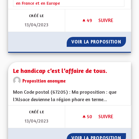
en France et en Europe
CRÉÉ LE
49
49 ABONNÉS
SUIVRE
13/04/2023
PROPOSITION ÉDUC
VOIR LA PROPOSITION
PROPOS
Le handicap c’est l’affaire de tous.
Proposition anonyme
Mon Code postal (67205) : Ma proposition : que
l’Alsace devienne la région phare en terme...
CRÉÉ LE
50
50 ABONNÉS
SUIVRE
13/04/2023
LE HANDICAP C’EST 
VOIR LA PROPOSITION
LE HAND