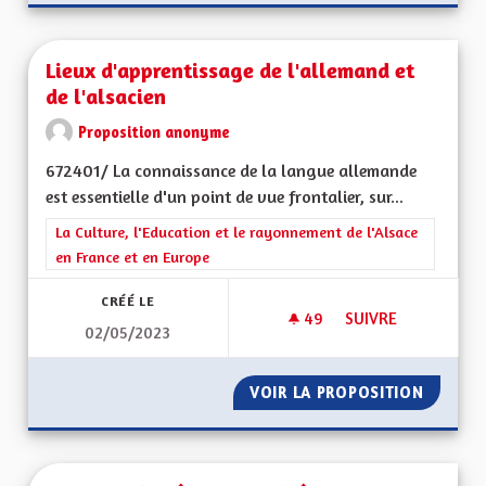
Lieux d'apprentissage de l'allemand et
de l'alsacien
Proposition anonyme
672401/ La connaissance de la langue allemande
est essentielle d'un point de vue frontalier, sur...
Filtrer les résultats de la catégorie : La Culture, l'Education e
La Culture, l'Education et le rayonnement de l'Alsace
en France et en Europe
CRÉÉ LE
49
49 ABONNÉS
SUIVRE
02/05/2023
LIEUX D'APPRENTIS
VOIR LA PROPOSITION
LIEUX D