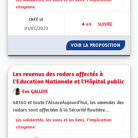
citoyenne
CRÉÉ LE
49
49 ABONNÉS
SUIVRE
01/05/2023
CRÉER UN RÉGIME D
VOIR LA PROPOSITION
CRÉER U
Les revenus des radars affectés à
l'Education Nationale et l'Hôpital public
Eve GALLOIS
68160 et toute l'AlsaceAujourd'hui, les amendes des
radars sont affectées à la Sécurité Routière....
Filtrer les résultats de la catégorie : Les solidarités, les soins e
Les solidarités, les soins et les liens, l'implication
citoyenne