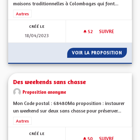
maisons traditionnelles à Colombages qui font...
Filtrer les résultats de la catégorie : Autres
Autres
CRÉÉ LE
52
52 ABONNÉS
SUIVRE
18/04/2023
OEUVRER POUR LA 
VOIR LA PROPOSITION
OEUVRE
Des weekends sans chasse
Proposition anonyme
Mon Code postal : 68480Ma proposition : instaurer
un weekend sur deux sans chasse pour préserver...
Filtrer les résultats de la catégorie : Autres
Autres
CRÉÉ LE
50
50 ABONNÉS
SUIVRE