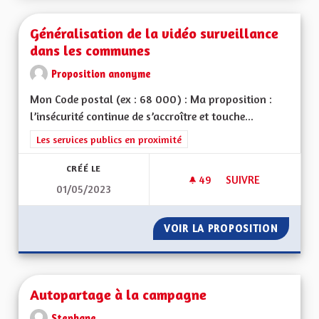
Généralisation de la vidéo surveillance
dans les communes
Proposition anonyme
Mon Code postal (ex : 68 000) : Ma proposition :
l’insécurité continue de s’accroître et touche...
Filtrer les résultats de la catégorie : Les services publics en pro
Les services publics en proximité
CRÉÉ LE
49
49 ABONNÉS
SUIVRE
01/05/2023
GÉNÉRALISATION D
VOIR LA PROPOSITION
GÉNÉRA
Autopartage à la campagne
Stephane