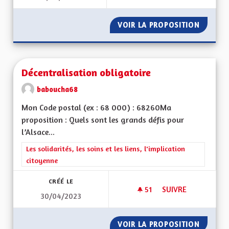
VOIR LA PROPOSITION
CRÉER 
Décentralisation obligatoire
baboucha68
Mon Code postal (ex : 68 000) : 68260Ma
proposition : Quels sont les grands défis pour
l’Alsace...
Filtrer les résultats de la catégorie : Les solidarités, les soins e
Les solidarités, les soins et les liens, l'implication
citoyenne
CRÉÉ LE
51
51 ABONNÉS
SUIVRE
30/04/2023
DÉCENTRALISATION
VOIR LA PROPOSITION
DÉCENT