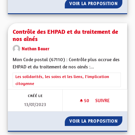
VOIR LA PROPOSITION
GESTIO
Contrôle des EHPAD et du traitement de
nos aînés
Nathan Bauer
Mon Code postal (67110) : Contrôle plus accrue des
EHPAD et du traitement de nos ainés :...
Filtrer les résultats de la catégorie : Les solidarités, les soins e
Les solidarités, les soins et les liens, l'implication
citoyenne
CRÉÉ LE
50
50 ABONNÉS
SUIVRE
13/07/2023
CONTRÔLE DES EHPA
VOIR LA PROPOSITION
CONTRÔ