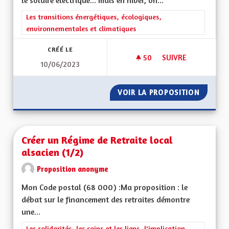
le solaire électrique... mais en hiver, on...
Filtrer les résultats de la catégorie : Les transitions énergéti
Les transitions énergétiques, écologiques,
environnementales et climatiques
CRÉÉ LE
50
50 ABONNÉS
SUIVRE
10/06/2023
AUTORISER L'ÉOLIE
VOIR LA PROPOSITION
AUTORI
Créer un Régime de Retraite local
alsacien (1/2)
Proposition anonyme
Mon Code postal (68 000) :Ma proposition : le
débat sur le financement des retraites démontre
une...
Filtrer les résultats de la catégorie : Les solidarités, les soins e
Les solidarités, les soins et les liens, l'implication