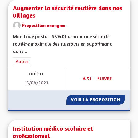
Augmenter la sécurité routière dans nos
villages
Proposition anonyme
Mon Code postal :68740Garantir une sécurité
routière maximale des riverains en supprimant
dans...
Filtrer les résultats de la catégorie : Autres
Autres
CRÉÉ LE
51
51 ABONNÉS
SUIVRE
15/04/2023
AUGMENTER LA SÉC
VOIR LA PROPOSITION
AUGMEN
Institution médico scolaire et
professionnel