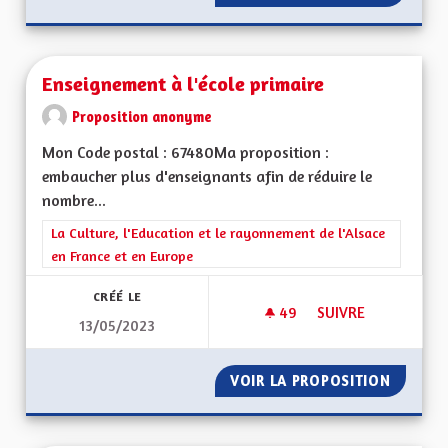
Enseignement à l'école primaire
Proposition anonyme
Mon Code postal : 67480Ma proposition :
embaucher plus d'enseignants afin de réduire le
nombre...
Filtrer les résultats de la catégorie : La Culture, l'Education e
La Culture, l'Education et le rayonnement de l'Alsace
en France et en Europe
CRÉÉ LE
49
49 ABONNÉS
SUIVRE
13/05/2023
ENSEIGNEMENT À L'
VOIR LA PROPOSITION
ENSEIG