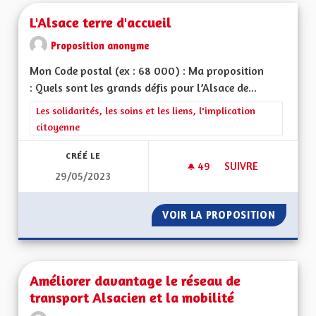
L'Alsace terre d'accueil
Proposition anonyme
Mon Code postal (ex : 68 000) : Ma proposition
: Quels sont les grands défis pour l’Alsace de...
Filtrer les résultats de la catégorie : Les solidarités, les soins e
Les solidarités, les soins et les liens, l'implication
citoyenne
CRÉÉ LE
49
49 ABONNÉS
SUIVRE
29/05/2023
L'ALSACE TERRE D'A
VOIR LA PROPOSITION
L'ALSAC
Améliorer davantage le réseau de
transport Alsacien et la mobilité