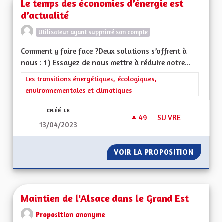
Le temps des économies d’énergie est
d’actualité
Utilisateur ayant supprimé son compte
Comment y faire face ?Deux solutions s’offrent à
nous : 1) Essayez de nous mettre à réduire notre...
Filtrer les résultats de la catégorie : Les transitions énergéti
Les transitions énergétiques, écologiques,
environnementales et climatiques
CRÉÉ LE
49
49 ABONNÉS
SUIVRE
13/04/2023
LE TEMPS DES ÉCON
VOIR LA PROPOSITION
LE TEM
Maintien de l'Alsace dans le Grand Est
Proposition anonyme