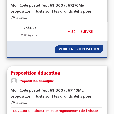
Mon Code postal (ex : 68 000) : 67270Ma
proposition : Quels sont les grands défis pour
l’Alsace...
CRÉÉ LE
50
50 ABONNÉS
SUIVRE
21/04/2023
MAINTIEN DE L'ALS
VOIR LA PROPOSITION
MAINTI
Proposition éducation
Proposition anonyme
Mon Code postal (ex : 68 000) : 67110Ma
proposition : Quels sont les grands défis pour
l’Alsace...
Filtrer les résultats de la catégorie : La Culture, l'Education e
La Culture, l'Education et le rayonnement de l'Alsace