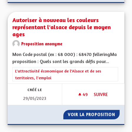
Autoriser à nouveau les couleurs
représentant l'alsace depuis le moyen
ages
Proposition anonyme
Mon Code postal (ex : 68 000) : 68470 felleringMa
proposition : Quels sont les grands défis pour...
Filtrer les résultats de la catégorie : L'attractivité économique 
L'attractivité économique de l'Alsace et de ses
territoires, l'emploi
CRÉÉ LE
49
49 ABONNÉS
SUIVRE
29/05/2023
AUTORISER À NOUV
VOIR LA PROPOSITION
AUTORI