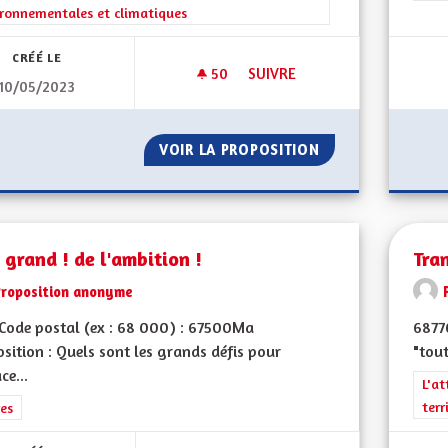
ronnementales et climatiques
CRÉÉ LE
50
50 ABONNÉS
SUIVRE
10/05/2023
PANNEAUX PHOTOVOLTAIQUES 
VOIR LA PROPOSITION
PANNEAUX PHOTO
 grand ! de l'ambition !
Tra
Proposition anonyme
Code postal (ex : 68 000) : 67500Ma
6877
sition : Quels sont les grands défis pour
"tout
ce...
Filt
L'at
terr
rer les résultats de la catégorie : Autres
es