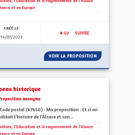
rer les résultats de la catégorie : La Culture, l'Education et le rayonne
ulture, l'Education et le rayonnement de l'Alsace
rance et en Europe
iques, environnementales et climatiques
CRÉÉ LE
50
50 ABONNÉS
SUIVRE
14/07/2023
ES EN ROUGE Y COMPRIS SUR LES ROUTES ET EN TRAVERSÉE, COMME
SOUTENIR LA CRÉATION DE MÉ
TES CYCLABLES EN ROUGE Y COMPRIS SUR LES ROUTES ET EN 
VOIR LA PROPOSITION
SOUTENIR LA CRÉ
peau historique
Proposition anonyme
Code postal (67650) : Ma proposition : Et si on
ilitait l'histoire de l'Alsace et son...
rer les résultats de la catégorie : La Culture, l'Education et le rayonne
ulture, l'Education et le rayonnement de l'Alsace
rance et en Europe