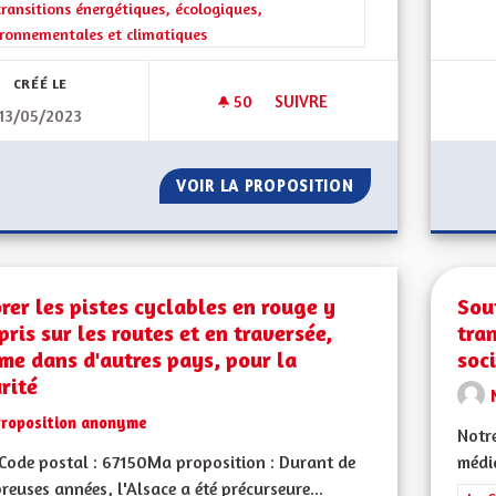
rer les résultats de la catégorie : Les transitions énergétiques, écolog
transitions énergétiques, écologiques,
ronnementales et climatiques
CRÉÉ LE
50
50 ABONNÉS
SUIVRE
13/05/2023
UN ENVIRONNEMENT SAIN ET 
VOIR LA PROPOSITION
UN ENVIRONNEME
rer les pistes cyclables en rouge y
Sou
ris sur les routes et en traversée,
tra
e dans d'autres pays, pour la
soci
rité
Proposition anonyme
Notre
ode postal : 67150Ma proposition : Durant de
média
euses années, l'Alsace a été précurseure...