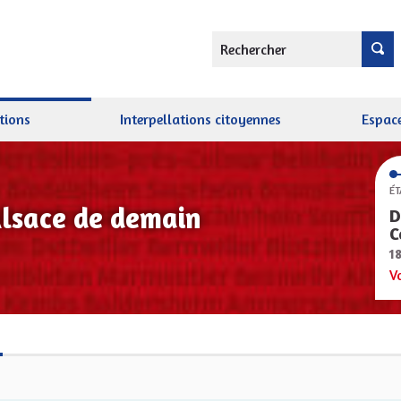
Rechercher
tions
Interpellations citoyennes
Espace
ÉT
Alsace de demain
D
C
1
V