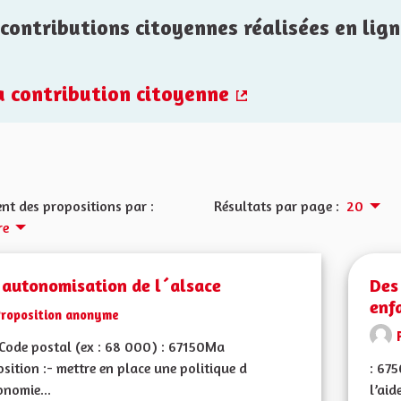
contributions citoyennes réalisées en lign
la contribution citoyenne
(Lien externe)
nt des propositions par :
Résultats par page :
20
re
 autonomisation de l´alsace
Des
enf
Proposition anonyme
ode postal (ex : 68 000) : 67150Ma
sition :- mettre en place une politique d
: 67
nomie...
l’aid