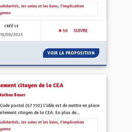
rer les résultats de la catégorie : Les solidarités, les soins et les liens, 
solidarités, les soins et les liens, l'implication
oyenne
CRÉÉ LE
50
50 ABONNÉS
SUIVRE
10/06/2023
ALSACE
DES MOYENS POUR LA PROTE
TION DE L´ALSACE
VOIR LA PROPOSITION
DES MOYENS POU
lement citoyen de la CEA
Nathan Bauer
ode postal (67 110) L'idée est de mettre en place
rlement citoyen de la CEA. En plus de...
rer les résultats de la catégorie : Les solidarités, les soins et les liens, 
solidarités, les soins et les liens, l'implication
oyenne