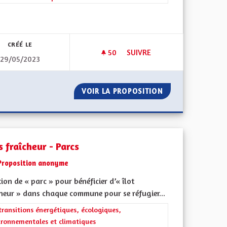
l'implication citoyenne
CRÉÉ LE
50
50 ABONNÉS
SUIVRE
29/05/2023
 EN TERRITOIRES ET EN ALSACE (2/2) PAR LA FÉDÉRATION DES MJC 
DRAPEAU HISTORIQUE
 ASSOCIATIVE EN TERRITOIRES ET EN ALSACE (2/2) PAR LA FÉ
VOIR LA PROPOSITION
DRAPEAU HISTOR
s fraîcheur - Parcs
Proposition anonyme
ion de « parc » pour bénéficier d’« îlot
cheur » dans chaque commune pour se réfugier...
rer les résultats de la catégorie : Les transitions énergétiques, écolog
transitions énergétiques, écologiques,
ironnementales et climatiques
iques, environnementales et climatiques