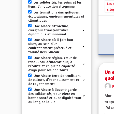
Les solidarités, les soins et les
Filt
Les 
liens, l'implication citoyenne
cito
Les transitions énergétiques,
écologiques, environnementales et
climatiques
Une Alsace attractive,
carrefour transfrontalier
dynamique et innovant
Une Alsace où il fait bon
vivre, au sein d’un
environnement préservé et
tourné vers l’avenir
Une Alsace région, cœur de
renouveau démocratique, à
l’écoute et en pleine capacité
d’agir pour ses habitants
Un 
Une Alsace terre de tradition,
qual
de culture, d’épanouissement et
de rayonnement
Une Alsace à l’avant-garde
des solidarités, pour vivre en
Mon 
bonne santé et avec dignité tout
propo
au long de la vie
l’Alsa