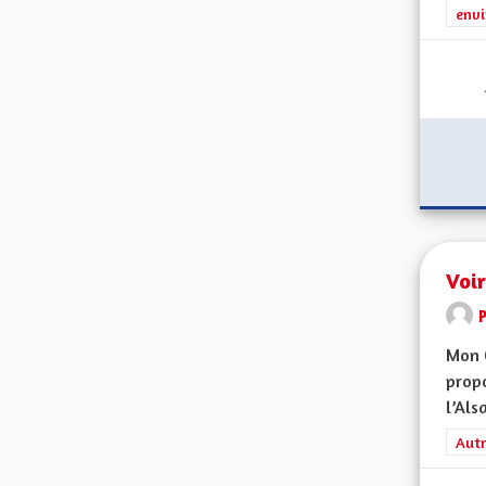
envi
Voir
Mon 
propo
l’Alsa
Filt
Autr