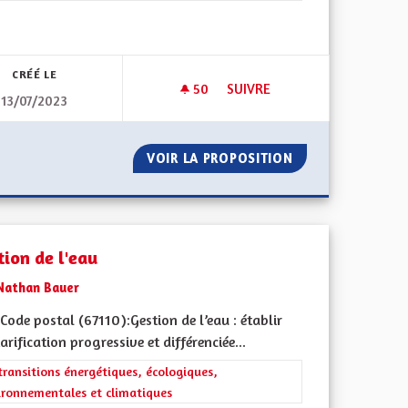
l'implication citoyenne
CRÉÉ LE
50
50 ABONNÉS
SUIVRE
13/07/2023
IQUE JEUNESSE AMBITIEUSE (3/3) PAR LA FÉDÉRATION DES MJC D’A
PARLEMENT CITOYEN DE LA CE
R UNE POLITIQUE JEUNESSE AMBITIEUSE (3/3) PAR LA FÉDÉR
VOIR LA PROPOSITION
PARLEMENT CITO
tion de l'eau
Nathan Bauer
ode postal (67110):Gestion de l’eau : établir
arification progressive et différenciée...
rer les résultats de la catégorie : Les transitions énergétiques, écolog
transitions énergétiques, écologiques,
ironnementales et climatiques