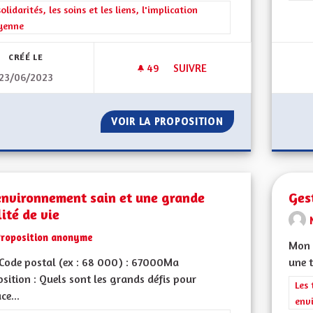
rer les résultats de la catégorie : Les solidarités, les soins et les liens, 
solidarités, les soins et les liens, l'implication
yenne
CRÉÉ LE
49
49 ABONNÉS
SUIVRE
23/06/2023
PROPOSITION POUR UNE POLIT
VOIR LA PROPOSITION
PROPOSITION POU
environnement sain et une grande
Ges
ité de vie
Proposition anonyme
Mon C
Code postal (ex : 68 000) : 67000Ma
une t
sition : Quels sont les grands défis pour
Filt
Les 
ce...
env