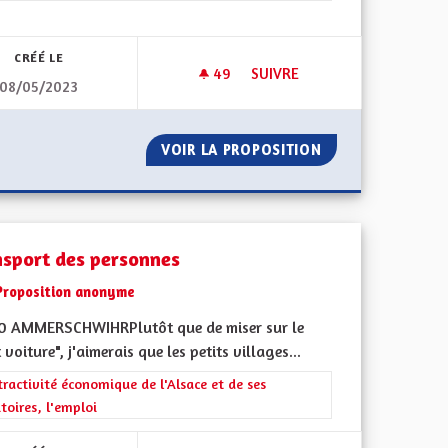
CRÉÉ LE
49
49 ABONNÉS
SUIVRE
08/05/2023
SUR PISTE CYCLABLE
ÎLOTS FRAÎCHEUR - PARCS
VOLTAIQUES SUR PISTE CYCLABLE
VOIR LA PROPOSITION
ÎLOTS FRAÎCHEUR
nsport des personnes
Proposition anonyme
0 AMMERSCHWIHRPlutôt que de miser sur le
 voiture", j'aimerais que les petits villages...
rer les résultats de la catégorie : L'attractivité économique de l'Alsace e
tractivité économique de l'Alsace et de ses
itoires, l'emploi