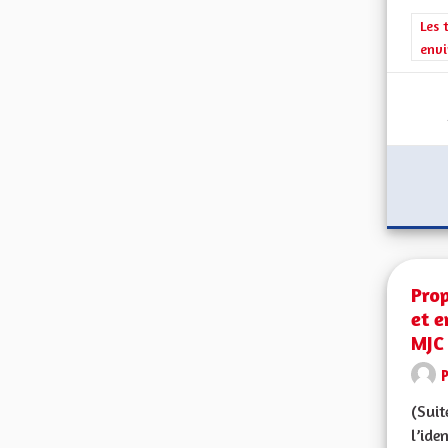
Filt
Les 
envi
Prop
et e
MJC
(Suit
l’ide