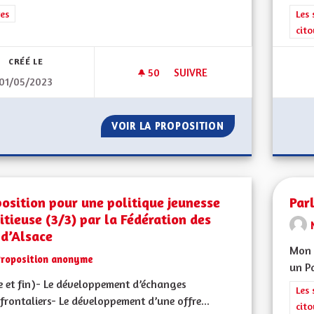
rer les résultats de la catégorie : Autres
es
Filt
Les 
cit
CRÉÉ LE
50
50 ABONNÉS
SUIVRE
01/05/2023
UNE AUTONOMISATION DE L´
VOIR LA PROPOSITION
UNE AUTONOMISA
osition pour une politique jeunesse
Par
tieuse (3/3) par la Fédération des
 d’Alsace
Mon C
Proposition anonyme
un Pa
e et fin)- Le développement d’échanges
Filt
Les 
frontaliers- Le développement d’une offre...
cit