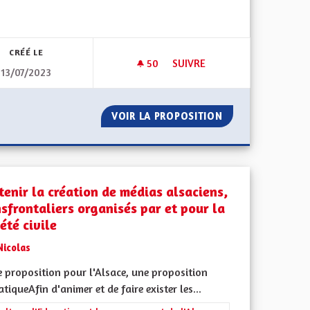
iques, environnementales et climatiques
CRÉÉ LE
50
50 ABONNÉS
SUIVRE
13/07/2023
UNE GRANDE QUALITÉ DE VIE
GESTION DE L'EAU
NT SAIN ET UNE GRANDE QUALITÉ DE VIE
VOIR LA PROPOSITION
GESTION DE L'EA
tenir la création de médias alsaciens,
nsfrontaliers organisés par et pour la
été civile
Nicolas
 proposition pour l'Alsace, une proposition
tiqueAfin d'animer et de faire exister les...