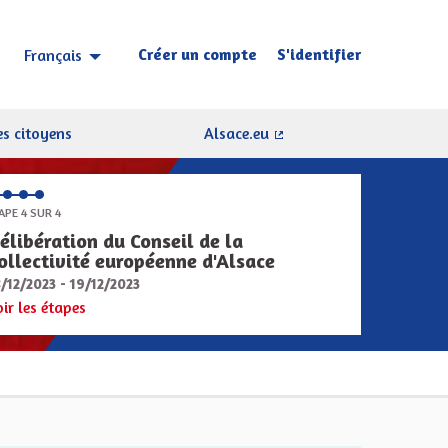
Créer un compte
S'identifier
Français
Choisir la langue
Sprache wählen
s citoyens
Alsace.eu
(Lien externe)
APE 4 SUR 4
élibération du Conseil de la
ollectivité européenne d'Alsace
8/12/2023 - 19/12/2023
oir les étapes