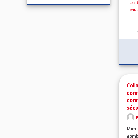
Filt
Les 
envi
Colo
comp
comm
sécu
Mon C
nombr