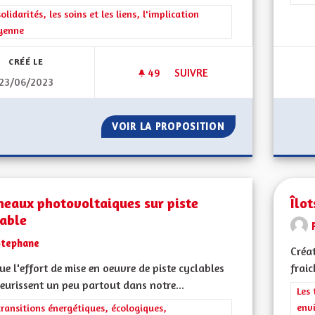
rer les résultats de la catégorie : Les solidarités, les soins et les liens, 
solidarités, les soins et les liens, l'implication
yenne
CRÉÉ LE
49
49 ABONNÉS
SUIVRE
23/06/2023
PROPOSITION VIE ASSOCIATIVE
VOIR LA PROPOSITION
PROPOSITION VIE
neaux photovoltaiques sur piste
Îlot
lable
Stephane
Créat
lue l'effort de mise en oeuvre de piste cyclables
frai
leurissent un peu partout dans notre...
Filt
Les 
env
rer les résultats de la catégorie : Les transitions énergétiques, écolog
transitions énergétiques, écologiques,