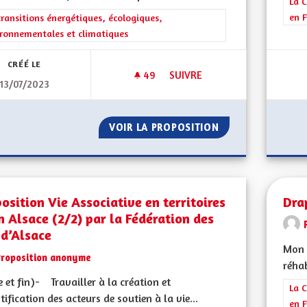
Filt
La C
en F
rer les résultats de la catégorie : Les transitions énergétiques, écolog
transitions énergétiques, écologiques,
ronnementales et climatiques
CRÉÉ LE
49
49 ABONNÉS
SUIVRE
13/07/2023
COLORER LES PISTES CYCLABL
VOIR LA PROPOSITION
COLORER LES PIS
osition Vie Associative en territoires
Dra
n Alsace (2/2) par la Fédération des
 d’Alsace
Mon 
Proposition anonyme
réhab
e et fin)- Travailler à la création et
Filt
La C
ntification des acteurs de soutien à la vie...
en F