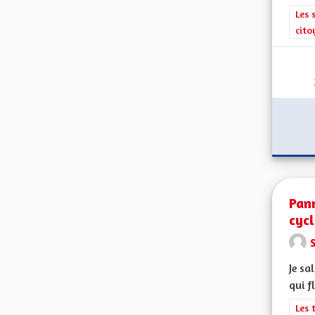
Filt
Les 
cito
Pan
cyc
Je sa
qui f
Filt
Les 