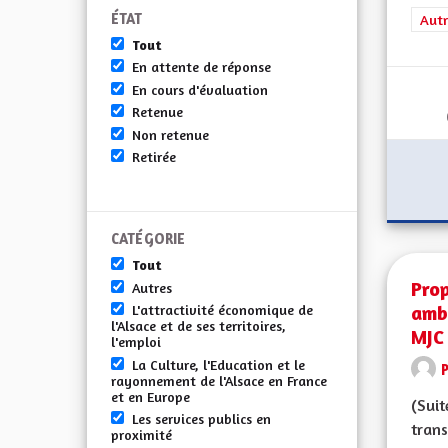
ÉTAT
Filt
Autr
Tout
En attente de réponse
En cours d'évaluation
Retenue
Non retenue
Retirée
CATÉGORIE
Tout
Prop
Autres
ambi
L'attractivité économique de
l'Alsace et de ses territoires,
MJC
l'emploi
La Culture, l'Education et le
rayonnement de l'Alsace en France
et en Europe
(Suit
Les services publics en
trans
proximité