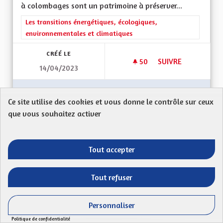
à colombages sont un patrimoine à préserver...
Filtrer les résultats de la catégorie : Les transitions énergéti
Les transitions énergétiques, écologiques,
environnementales et climatiques
CRÉÉ LE
50
50 ABONNÉS
SUIVRE
14/04/2023
AMÉLIORER LES PE
VOIR LA PROPOSITION
AMÉLIO
Ce site utilise des cookies et vous donne le contrôle sur ceux
que vous souhaitez activer
Sauvegarde du dialecte
Tout accepter
Proposition anonyme
Mon Code postal (ex : 67 118) : Ma proposition
Tout refuser
: encourager financièrement les interventions...
Filtrer les résultats de la catégorie : La Culture, l'Education e
La Culture, l'Education et le rayonnement de l'Alsace
Personnaliser
en France et en Europe
Politique de confidentialité