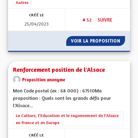
Filtrer les résultats de la catégorie : Autres
Autres
CRÉÉ LE
52
52 ABONNÉS
SUIVRE
25/04/2023
INDÉPENDANCES DE
VOIR LA PROPOSITION
INDÉPE
Renforcement position de l'Alsace
Proposition anonyme
Mon Code postal (ex : 68 000) : 67510Ma
proposition : Quels sont les grands défis pour
l’Alsace...
Filtrer les résultats de la catégorie : La Culture, l'Education e
La Culture, l'Education et le rayonnement de l'Alsace
en France et en Europe
CRÉÉ LE