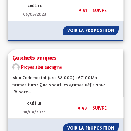
CRÉÉ LE
51
51 ABONNÉS
SUIVRE
05/05/2023
ASSEMBLÉE CITOYE
VOIR LA PROPOSITION
ASSEMB
Guichets uniques
Proposition anonyme
Mon Code postal (ex : 68 000) : 67100Ma
proposition : Quels sont les grands défis pour
l’Alsace...
CRÉÉ LE
49
49 ABONNÉS
SUIVRE
18/04/2023
GUICHETS UNIQUES
VOIR LA PROPOSITION
GUICHE