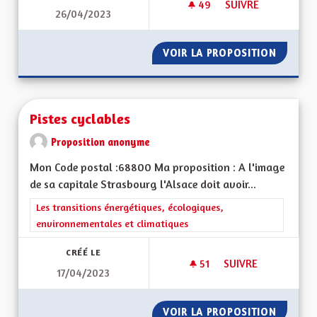
49
49 ABONNÉS
SUIVRE
26/04/2023
RENFORCEMENT POS
VOIR LA PROPOSITION
RENFOR
Pistes cyclables
Proposition anonyme
Mon Code postal :68800 Ma proposition : A l'image
de sa capitale Strasbourg l'Alsace doit avoir...
Filtrer les résultats de la catégorie : Les transitions énergéti
Les transitions énergétiques, écologiques,
environnementales et climatiques
CRÉÉ LE
51
51 ABONNÉS
SUIVRE
17/04/2023
PISTES CYCLABLES
VOIR LA PROPOSITION
PISTES