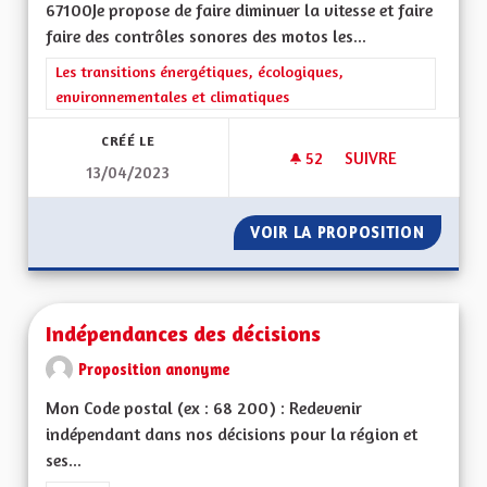
67100Je propose de faire diminuer la vitesse et faire
faire des contrôles sonores des motos les...
Filtrer les résultats de la catégorie : Les transitions énergéti
Les transitions énergétiques, écologiques,
environnementales et climatiques
CRÉÉ LE
52
52 ABONNÉS
SUIVRE
13/04/2023
NUISANCES SONOR
VOIR LA PROPOSITION
NUISAN
Indépendances des décisions
Proposition anonyme
Mon Code postal (ex : 68 200) : Redevenir
indépendant dans nos décisions pour la région et
ses...