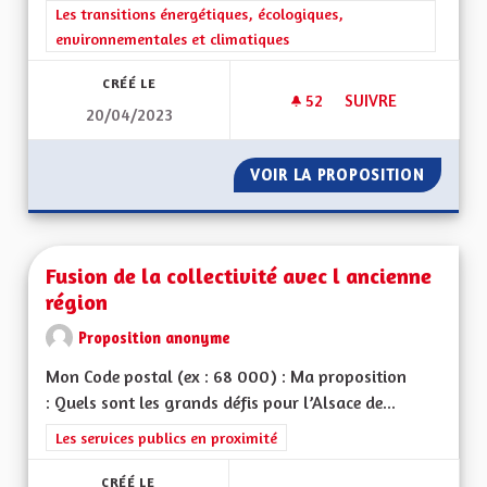
Filtrer les résultats de la catégorie : Les transitions énergéti
Les transitions énergétiques, écologiques,
environnementales et climatiques
CRÉÉ LE
52
52 ABONNÉS
SUIVRE
20/04/2023
PROTECTION DE LA
VOIR LA PROPOSITION
PROTEC
Fusion de la collectivité avec l ancienne
région
Proposition anonyme
Mon Code postal (ex : 68 000) : Ma proposition
: Quels sont les grands défis pour l’Alsace de...
Filtrer les résultats de la catégorie : Les services publics en pro
Les services publics en proximité
CRÉÉ LE