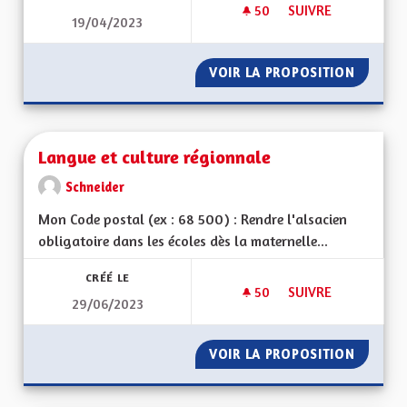
50
50 ABONNÉS
SUIVRE
19/04/2023
VOIR LA PROPOSITION
FUSION
Langue et culture régionnale
Schneider
Mon Code postal (ex : 68 500) : Rendre l'alsacien
obligatoire dans les écoles dès la maternelle...
CRÉÉ LE
50
50 ABONNÉS
SUIVRE
29/06/2023
LANGUE ET CULTUR
VOIR LA PROPOSITION
LANGUE