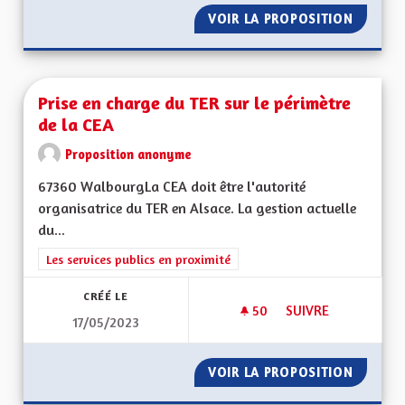
VOIR LA PROPOSITION
MEILLE
Prise en charge du TER sur le périmètre
de la CEA
Proposition anonyme
67360 WalbourgLa CEA doit être l'autorité
organisatrice du TER en Alsace. La gestion actuelle
du...
Filtrer les résultats de la catégorie : Les services publics en pro
Les services publics en proximité
CRÉÉ LE
50
50 ABONNÉS
SUIVRE
17/05/2023
PRISE EN CHARGE D
VOIR LA PROPOSITION
PRISE E