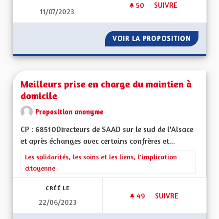
50
50 ABONNÉS
SUIVRE
11/07/2023
UNE ALSACE RÉSILI
VOIR LA PROPOSITION
UNE AL
Meilleurs prise en charge du maintien à
domicile
Proposition anonyme
CP : 68510Directeurs de SAAD sur le sud de l'Alsace
et après échanges avec certains confrères et...
Filtrer les résultats de la catégorie : Les solidarités, les soins e
Les solidarités, les soins et les liens, l'implication
citoyenne
CRÉÉ LE
49
49 ABONNÉS
SUIVRE
22/06/2023
MEILLEURS PRISE E