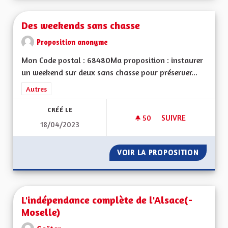
Des weekends sans chasse
Proposition anonyme
Mon Code postal : 68480Ma proposition : instaurer
un weekend sur deux sans chasse pour préserver...
Filtrer les résultats de la catégorie : Autres
Autres
CRÉÉ LE
50
50 ABONNÉS
SUIVRE
18/04/2023
DES WEEKENDS SAN
VOIR LA PROPOSITION
DES WE
L'indépendance complète de l'Alsace(-
Moselle)