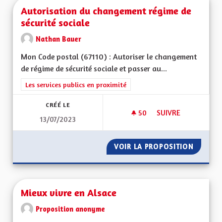
Autorisation du changement régime de
sécurité sociale
Nathan Bauer
Mon Code postal (67110) : Autoriser le changement
de régime de sécurité sociale et passer au...
Filtrer les résultats de la catégorie : Les services publics en pro
Les services publics en proximité
CRÉÉ LE
50
50 ABONNÉS
SUIVRE
13/07/2023
AUTORISATION DU 
VOIR LA PROPOSITION
AUTORI
Mieux vivre en Alsace
Proposition anonyme