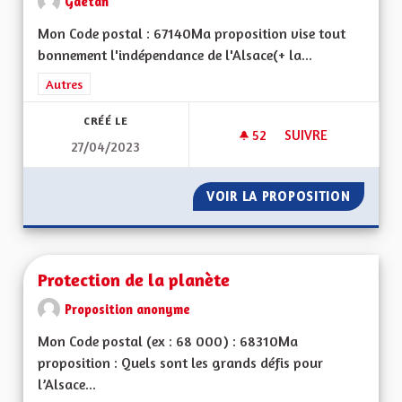
Gaëtan
Mon Code postal : 67140Ma proposition vise tout
bonnement l'indépendance de l'Alsace(+ la...
Filtrer les résultats de la catégorie : Autres
Autres
CRÉÉ LE
52
52 ABONNÉS
SUIVRE
27/04/2023
L'INDÉPENDANCE CO
VOIR LA PROPOSITION
L'INDÉ
Protection de la planète
Proposition anonyme
Mon Code postal (ex : 68 000) : 68310Ma
proposition : Quels sont les grands défis pour
l’Alsace...