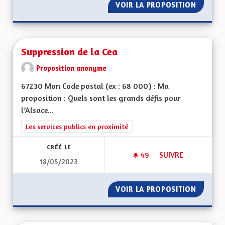
VOIR LA PROPOSITION
RENDRE 
Suppression de la Cea
Proposition anonyme
67230 Mon Code postal (ex : 68 000) : Ma
proposition : Quels sont les grands défis pour
l’Alsace...
Filtrer les résultats de la catégorie : Les services publics en pro
Les services publics en proximité
CRÉÉ LE
49
49 ABONNÉS
SUIVRE
18/05/2023
SUPPRESSION DE LA
VOIR LA PROPOSITION
SUPPRE