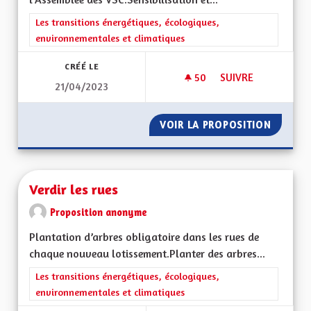
Filtrer les résultats de la catégorie : Les transitions énergéti
Les transitions énergétiques, écologiques,
environnementales et climatiques
CRÉÉ LE
50
50 ABONNÉS
SUIVRE
21/04/2023
PRÉSERVATION DE L
VOIR LA PROPOSITION
PRÉSER
Verdir les rues
Proposition anonyme
Plantation d’arbres obligatoire dans les rues de
chaque nouveau lotissement.Planter des arbres...
Filtrer les résultats de la catégorie : Les transitions énergéti
Les transitions énergétiques, écologiques,
environnementales et climatiques