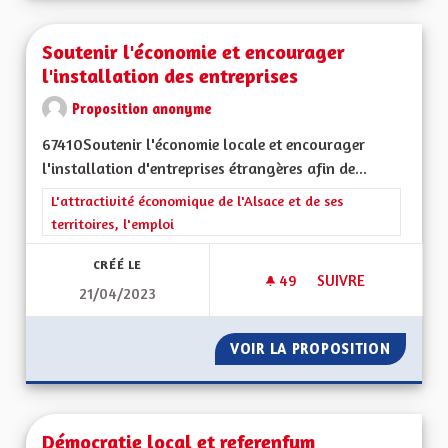
Soutenir l'économie et encourager
l'installation des entreprises
Proposition anonyme
67410Soutenir l'économie locale et encourager
l'installation d'entreprises étrangères afin de...
Filtrer les résultats de la catégorie : L'attractivité économique 
L'attractivité économique de l'Alsace et de ses
territoires, l'emploi
CRÉÉ LE
49
49 ABONNÉS
SUIVRE
21/04/2023
VOIR LA PROPOSITION
SOUTEN
Démocratie local et referenfum