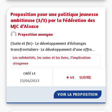
Proposition pour une politique jeunesse
ambitieuse (3/3) par la Fédération des
MJC d’Alsace
Proposition anonyme
(Suite et fin)- Le développement d’échanges
transfrontaliers- Le développement d’une offre...
Filtrer les résultats de la catégorie : Les solidarités, les soins e
Les solidarités, les soins et les liens, l'implication
citoyenne
CRÉÉ LE
49
49 ABONNÉS
SUIVRE
23/06/2023
PROPOSITION POUR 
VOIR LA PROPOSITION
PROPOS