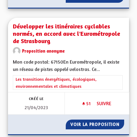
Développer les itinéraires cyclables
normés, en accord avec l'Eurométropole
de Strasbourg
Proposition anonyme
Mon code postal: 67150En Eurométropole, il existe
un réseau de pistes appelé velostras. Ce...
Filtrer les résultats de la catégorie : Les transitions énergéti
Les transitions énergétiques, écologiques,
environnementales et climatiques
CRÉÉ LE
51
51 ABONNÉS
SUIVRE
21/04/2023
DÉVELOPPER LES I
VOIR LA PROPOSITION
DÉVELO