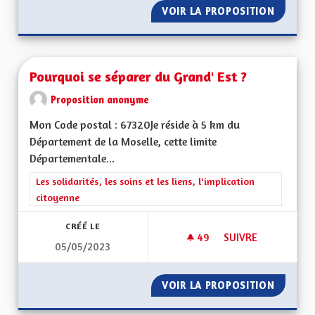
VOIR LA PROPOSITION
L'ALSAC
Pourquoi se séparer du Grand' Est ?
Proposition anonyme
Mon Code postal : 67320Je réside à 5 km du
Département de la Moselle, cette limite
Départementale...
Filtrer les résultats de la catégorie : Les solidarités, les soins e
Les solidarités, les soins et les liens, l'implication
citoyenne
CRÉÉ LE
49
49 ABONNÉS
SUIVRE
05/05/2023
POURQUOI SE SÉPA
VOIR LA PROPOSITION
POURQU