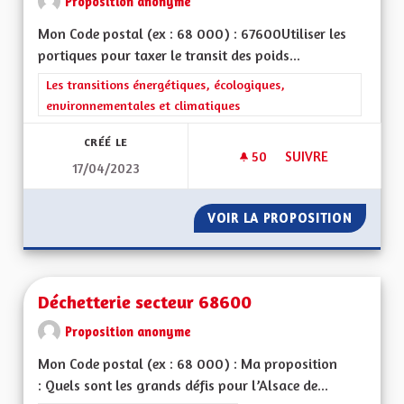
Proposition anonyme
Mon Code postal (ex : 68 000) : 67600Utiliser les
portiques pour taxer le transit des poids...
Filtrer les résultats de la catégorie : Les transitions énergéti
Les transitions énergétiques, écologiques,
environnementales et climatiques
CRÉÉ LE
50
50 ABONNÉS
SUIVRE
17/04/2023
DÉSENGORGER L A3
VOIR LA PROPOSITION
DÉSENG
Déchetterie secteur 68600
Proposition anonyme
Mon Code postal (ex : 68 000) : Ma proposition
: Quels sont les grands défis pour l’Alsace de...