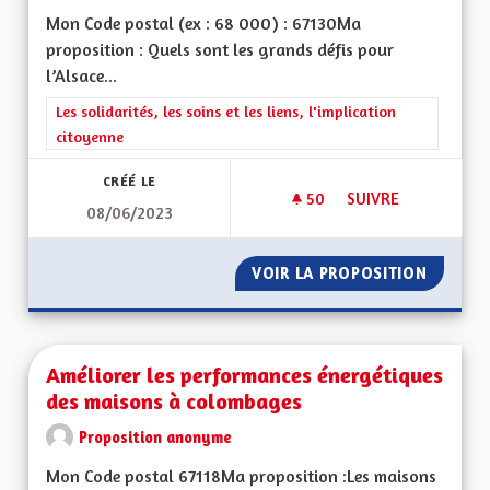
Mon Code postal (ex : 68 000) : 67130Ma
proposition : Quels sont les grands défis pour
l’Alsace...
Filtrer les résultats de la catégorie : Les solidarités, les soins e
Les solidarités, les soins et les liens, l'implication
citoyenne
CRÉÉ LE
50
50 ABONNÉS
SUIVRE
08/06/2023
MÉDECINES DOUCE
VOIR LA PROPOSITION
MÉDECI
Améliorer les performances énergétiques
des maisons à colombages
Proposition anonyme
Mon Code postal 67118Ma proposition :Les maisons