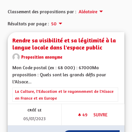
Classement des propositions par :
Aléatoire
Résultats par page :
50
Rendre sa visibilité et sa légitimité à la
langue locale dans l'espace public
Proposition anonyme
Mon Code postal (ex : 68 000) : 67000Ma
proposition : Quels sont les grands défis pour
l’Alsace...
Filtrer les résultats de la catégorie : La Culture, l'Education e
La Culture, l'Education et le rayonnement de l'Alsace
en France et en Europe
CRÉÉ LE
49
49 ABONNÉS
SUIVRE
05/07/2023
RENDRE SA VISIBILI