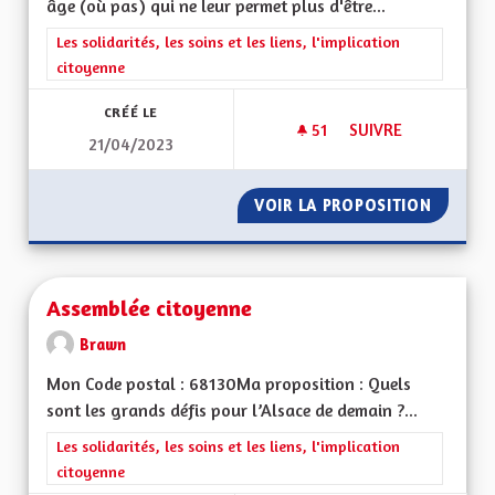
âge (où pas) qui ne leur permet plus d'être...
Filtrer les résultats de la catégorie : Les solidarités, les soins e
Les solidarités, les soins et les liens, l'implication
citoyenne
CRÉÉ LE
51
51 ABONNÉS
SUIVRE
21/04/2023
VOIR LA PROPOSITION
PRISE 
Assemblée citoyenne
Brawn
Mon Code postal : 68130Ma proposition : Quels
sont les grands défis pour l’Alsace de demain ?...
Filtrer les résultats de la catégorie : Les solidarités, les soins e
Les solidarités, les soins et les liens, l'implication
citoyenne