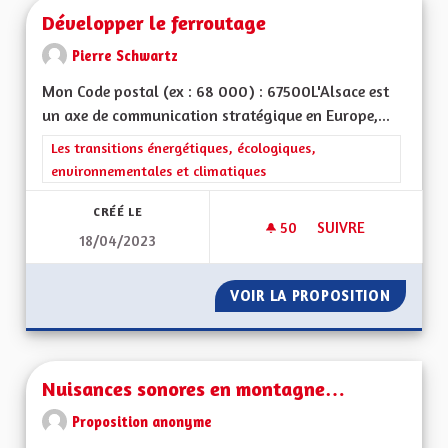
Développer le ferroutage
Pierre Schwartz
Mon Code postal (ex : 68 000) : 67500L'Alsace est
un axe de communication stratégique en Europe,...
Filtrer les résultats de la catégorie : Les transitions énergéti
Les transitions énergétiques, écologiques,
environnementales et climatiques
CRÉÉ LE
50
50 ABONNÉS
SUIVRE
18/04/2023
DÉVELOPPER LE FE
VOIR LA PROPOSITION
DÉVELO
Nuisances sonores en montagne…
Proposition anonyme