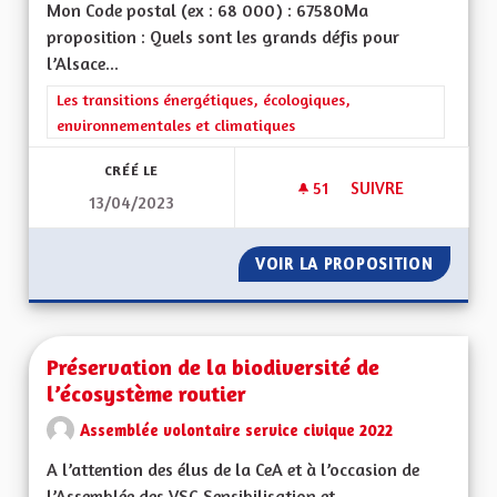
Mon Code postal (ex : 68 000) : 67580Ma
proposition : Quels sont les grands défis pour
l’Alsace...
Filtrer les résultats de la catégorie : Les transitions énergéti
Les transitions énergétiques, écologiques,
environnementales et climatiques
CRÉÉ LE
51
51 ABONNÉS
SUIVRE
13/04/2023
MIEUX VIVRE EN AL
VOIR LA PROPOSITION
MIEUX 
Préservation de la biodiversité de
l’écosystème routier
Assemblée volontaire service civique 2022
A l’attention des élus de la CeA et à l’occasion de
l’Assemblée des VSC.Sensibilisation et...