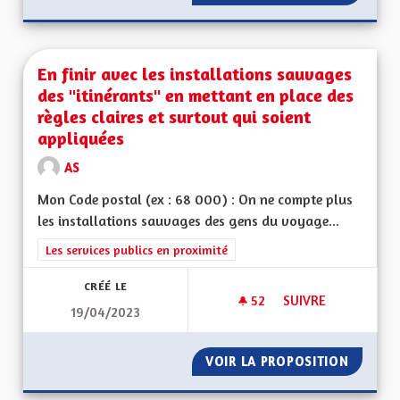
En finir avec les installations sauvages
des "itinérants" en mettant en place des
règles claires et surtout qui soient
appliquées
AS
Mon Code postal (ex : 68 000) : On ne compte plus
les installations sauvages des gens du voyage...
Filtrer les résultats de la catégorie : Les services publics en pro
Les services publics en proximité
CRÉÉ LE
52
52 ABONNÉS
SUIVRE
19/04/2023
EN FINIR AVEC LES
VOIR LA PROPOSITION
EN FIN