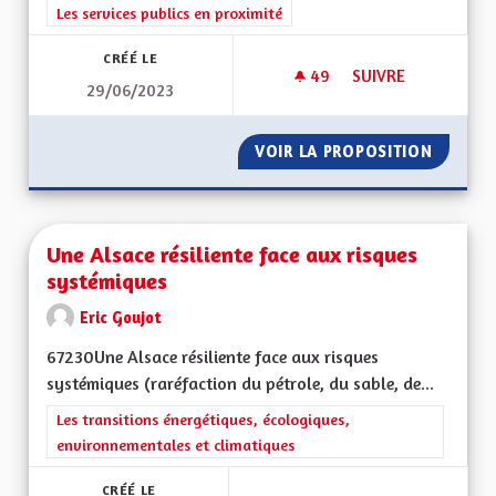
Filtrer les résultats de la catégorie : Les services publics en pro
Les services publics en proximité
CRÉÉ LE
49
49 ABONNÉS
SUIVRE
29/06/2023
DÉCHETTERIE SECT
VOIR LA PROPOSITION
DÉCHET
Une Alsace résiliente face aux risques
systémiques
Eric Goujot
67230Une Alsace résiliente face aux risques
systémiques (raréfaction du pétrole, du sable, de...
Filtrer les résultats de la catégorie : Les transitions énergéti
Les transitions énergétiques, écologiques,
environnementales et climatiques
CRÉÉ LE