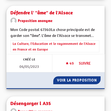
Défendre l' "âme" de l'Alsace
Proposition anonyme
Mon Code postal 67360La chose principale est de
garder son "âme". L'âme de l'Alsace se transmet...
Filtrer les résultats de la catégorie : La Culture, l'Education e
La Culture, l'Education et le rayonnement de l'Alsace
en France et en Europe
CRÉÉ LE
49
49 ABONNÉS
SUIVRE
06/05/2023
DÉFENDRE L' "ÂME" 
VOIR LA PROPOSITION
DÉFENDR
Désengorger l A35