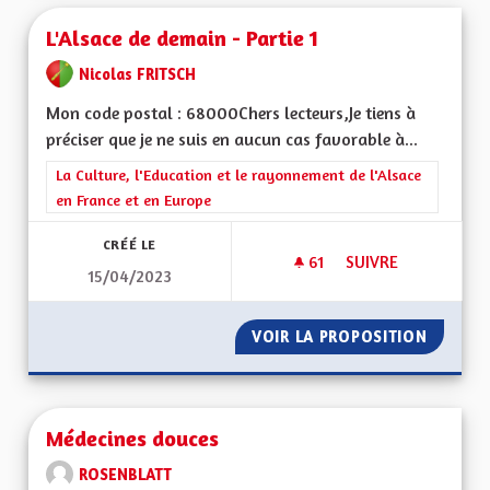
L'Alsace de demain - Partie 1
Nicolas FRITSCH
Mon code postal : 68000Chers lecteurs,Je tiens à
préciser que je ne suis en aucun cas favorable à...
Filtrer les résultats de la catégorie : La Culture, l'Education e
La Culture, l'Education et le rayonnement de l'Alsace
en France et en Europe
CRÉÉ LE
61
61 ABONNÉS
SUIVRE
15/04/2023
L'ALSACE DE DEMAIN
VOIR LA PROPOSITION
L'ALSAC
Médecines douces
ROSENBLATT