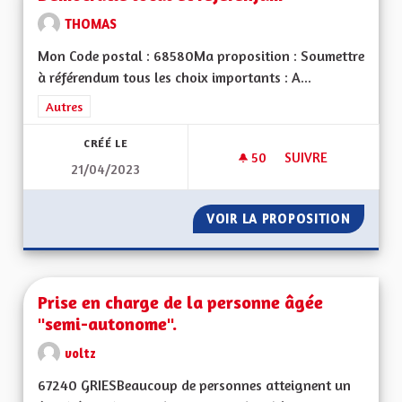
THOMAS
Mon Code postal : 68580Ma proposition : Soumettre
à référendum tous les choix importants : A...
Filtrer les résultats de la catégorie : Autres
Autres
CRÉÉ LE
50
50 ABONNÉS
SUIVRE
21/04/2023
DÉMOCRATIE LOCAL
VOIR LA PROPOSITION
DÉMOCR
Prise en charge de la personne âgée
"semi-autonome".
voltz
67240 GRIESBeaucoup de personnes atteignent un