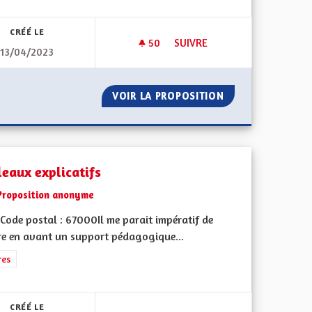
CRÉÉ LE
50
50 ABONNÉS
SUIVRE
13/04/2023
UCTION DU PATRIMOINE BÂTI (MAISONS À COLOMBAGE ET AUTRE)
LE HANDICAP C’EST L’AFFAIRE 
 À LA DESTRUCTION DU PATRIMOINE BÂTI (MAISONS À COLOM
VOIR LA PROPOSITION
LE HANDICAP C’E
leaux explicatifs
Proposition anonyme
Code postal : 67000Il me parait impératif de
re en avant un support pédagogique...
rer les résultats de la catégorie : Autres
res
CRÉÉ LE