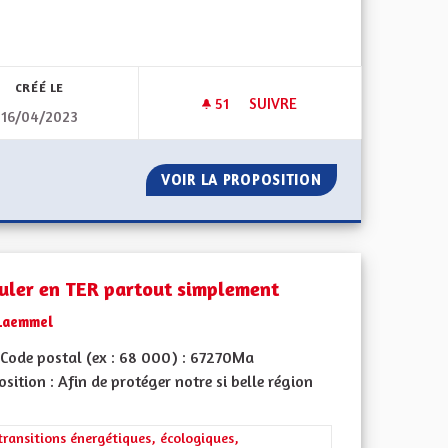
 de ses territoires, l'emploi
CRÉÉ LE
51
51 ABONNÉS
SUIVRE
16/04/2023
LSACE
UNE COLLECTIVITÉ AGILE EFF
N RÉGION ALSACE
VOIR LA PROPOSITION
UNE COLLECTIVIT
culer en TER partout simplement
Laemmel
Code postal (ex : 68 000) : 67270Ma
sition : Afin de protéger notre si belle région
iques, environnementales et climatiques
rer les résultats de la catégorie : Les transitions énergétiques, écolog
transitions énergétiques, écologiques,