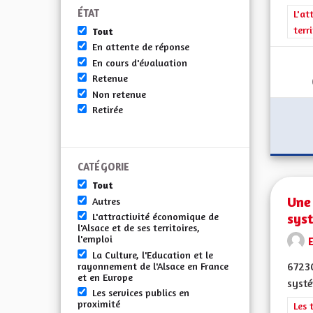
ÉTAT
Filt
L'at
terr
Tout
En attente de réponse
En cours d'évaluation
Retenue
Non retenue
Retirée
CATÉGORIE
Tout
Une 
Autres
sys
L'attractivité économique de
l'Alsace et de ses territoires,
l'emploi
E
La Culture, l'Education et le
67230
rayonnement de l'Alsace en France
et en Europe
systé
Les services publics en
proximité
Filt
Les 