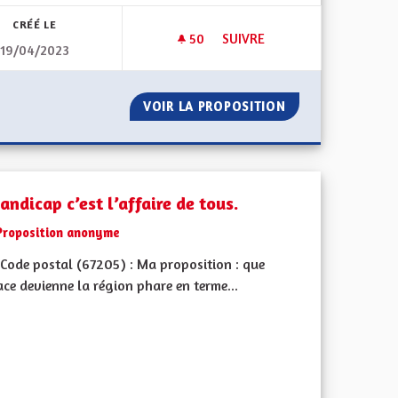
CRÉÉ LE
50
50 ABONNÉS
SUIVRE
19/04/2023
BIEN VIVRE POUR LES SENIOR
OUE !
VOIR LA PROPOSITION
BIEN VIVRE POUR
andicap c’est l’affaire de tous.
Proposition anonyme
Code postal (67205) : Ma proposition : que
ace devienne la région phare en terme...
ment de l'Alsace en France et en Europe