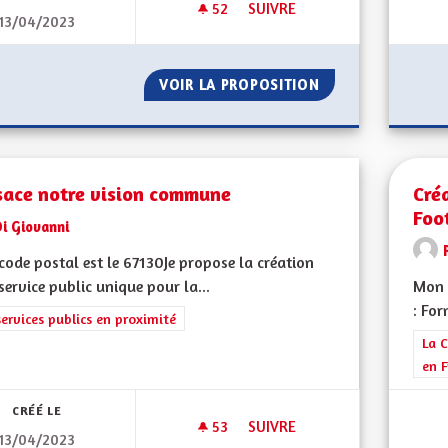
52
52 ABONNÉS
SUIVRE
13/04/2023
NE PAS EXERCER PLUS DE DEU
VOIR LA PROPOSITION
NE PAS EXERCER 
sace notre vision commune
Cré
Foo
i Giovanni
ode postal est le 67130Je propose la création
service public unique pour la...
Mon 
: For
rer les résultats de la catégorie : Les services publics en proximité
services publics en proximité
Filt
La C
en F
CRÉÉ LE
53
53 ABONNÉS
SUIVRE
13/04/2023
L'ALSACE NOTRE VISION COM