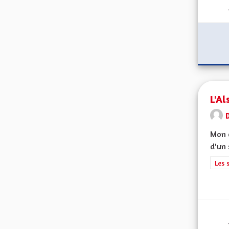
L'Al
D
Mon c
d'un 
Filt
Les 