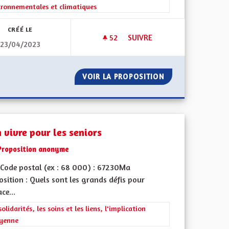
ironnementales et climatiques
CRÉÉ LE
52
52 ABONNÉS
SUIVRE
23/04/2023
 AUX RISQUES SYSTÉMIQUES
CIRCULER EN TER PARTOUT S
LIENTE FACE AUX RISQUES SYSTÉMIQUES
VOIR LA PROPOSITION
CIRCULER EN TE
 vivre pour les seniors
Proposition anonyme
Code postal (ex : 68 000) : 67230Ma
sition : Quels sont les grands défis pour
ace...
ment de l'Alsace en France et en Europe
rer les résultats de la catégorie : Les solidarités, les soins et les liens, 
solidarités, les soins et les liens, l'implication
oyenne