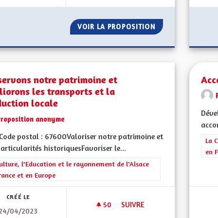
VOIR LA PROPOSITION
L'ALSACE NOTRE
servons notre patrimoine et
Acc
iorons les transports et la
uction locale
Dével
Proposition anonyme
accom
ode postal : 67600Valoriser notre patrimoine et
Filt
La C
articularités historiquesFavoriser le...
en F
rer les résultats de la catégorie : La Culture, l'Education et le rayonne
ulture, l'Education et le rayonnement de l'Alsace
rance et en Europe
CRÉÉ LE
50
50 ABONNÉS
SUIVRE
24/04/2023
CONSERVONS NOTRE PATRIMO