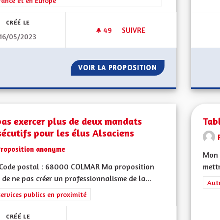
rance et en Europe
CRÉÉ LE
49
49 ABONNÉS
SUIVRE
16/05/2023
TAXE DISSUASIVE À LA DESTR
VOIR LA PROPOSITION
TAXE DISSUASIVE
pas exercer plus de deux mandats
Tab
écutifs pour les élus Alsaciens
Proposition anonyme
Mon 
Code postal : 68000 COLMAR Ma proposition
mett
n de ne pas créer un professionnalisme de la...
Filt
Aut
rer les résultats de la catégorie : Les services publics en proximité
services publics en proximité
CRÉÉ LE