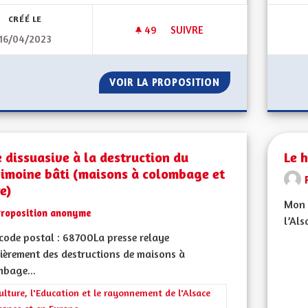
CRÉÉ LE
49
49 ABONNÉS
SUIVRE
16/04/2023
L'ALSACE À LA PROUE !
VOIR LA PROPOSITION
L'ALSACE À LA PR
 dissuasive à la destruction du
Le h
rimoine bâti (maisons à colombage et
e)
Mon 
Proposition anonyme
l’Als
ode postal : 68700La presse relaye
ièrement des destructions de maisons à
mbage...
rer les résultats de la catégorie : La Culture, l'Education et le rayonne
ulture, l'Education et le rayonnement de l'Alsace