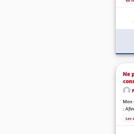
en F
Ne 
cons
Mon 
: Afi
Filt
Les 