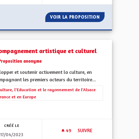
 VISION COMMUNE
VOIR LA PROPOSITION
CRÉATION D'UNE
ompagnement artistique et culturel
Proposition anonyme
opper et soutenir activement la culture, en
pagnant les premiers acteurs du territoire...
rer les résultats de la catégorie : La Culture, l'Education et le rayonne
ulture, l'Education et le rayonnement de l'Alsace
rance et en Europe
ment de l'Alsace en France et en Europe
CRÉÉ LE
49
49 ABONNÉS
SUIVRE
17/04/2023
INE ET AMÉLIORONS LES TRANSPORTS ET LA PRODUCTION LOCALE
ACCOMPAGNEMENT ARTISTIQU