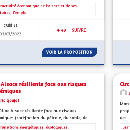
rer les résultats de la catégorie : L'attractivité économique de l'Alsace et
tractivité économique de l'Alsace et de ses
itoires, l'emploi
CRÉÉ LE
49
49 ABONNÉS
SUIVRE
03/07/2023
ENSEIGNEMENT EN RÉGION A
VOIR LA PROPOSITION
ENSEIGNEMENT E
Alsace résiliente face aux risques
Cir
témiques
ric Goujot
Mon 
Une Alsace résiliente face aux risques
propo
miques (raréfaction du pétrole, du sable, de...
des...
rer les résultats de la catégorie : Les transitions énergétiques, écolog
transitions énergétiques, écologiques,
Filt
Les 