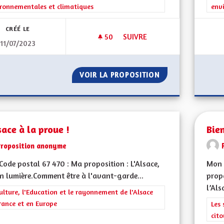
ronnementales et climatiques
env
CRÉÉ LE
50
50 ABONNÉS
SUIVRE
11/07/2023
UNE ALSACE RÉSILIENTE FACE
VOIR LA PROPOSITION
UNE ALSACE RÉSI
sace à la proue !
Bien
Proposition anonyme
ode postal 67 470 : Ma proposition : L'Alsace,
Mon 
n lumière.Comment être à l'avant-garde...
propo
l’Als
rer les résultats de la catégorie : La Culture, l'Education et le rayonne
ulture, l'Education et le rayonnement de l'Alsace
rance et en Europe
Filt
Les 
cit