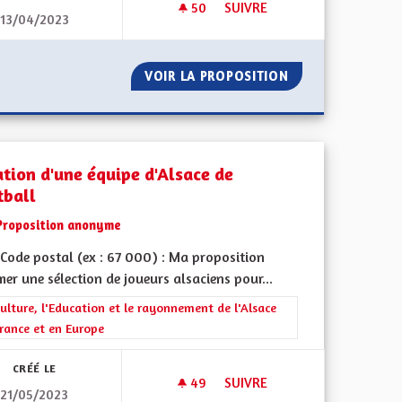
50
50 ABONNÉS
SUIVRE
13/04/2023
X MANDATS CONSÉCUTIFS POUR LES ÉLUS ALSACIENS
TABLEAUX EXPLICATIFS
PLUS DE DEUX MANDATS CONSÉCUTIFS POUR LES ÉLUS ALSACI
VOIR LA PROPOSITION
TABLEAUX EXPLIC
ation d'une équipe d'Alsace de
tball
Proposition anonyme
Code postal (ex : 67 000) : Ma proposition
mer une sélection de joueurs alsaciens pour...
rer les résultats de la catégorie : La Culture, l'Education et le rayonne
ulture, l'Education et le rayonnement de l'Alsace
rance et en Europe
CRÉÉ LE
49
49 ABONNÉS
SUIVRE
21/05/2023
MUNE
CRÉATION D'UNE ÉQUIPE D'AL