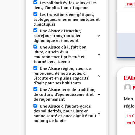
Les solidarités, les soins et les
envi
liens, l'implication citoyenne
Les transitions énergétiques,
écologiques, environnementales et
climatiques
Une Alsace attractive,
carrefour transfrontalier
dynamique et innovant
Une Alsace où il fait bon
vivre, au sein d’un
environnement préservé et
tourné vers l’avenir
Une Alsace région, cœur de
renouveau démocratique, à
L'Al
l’écoute et en pleine capacité
d’agir pour ses habitants
Une Alsace terre de tradition,
de culture, d’épanouissement et
Mon C
de rayonnement
régio
Une Alsace à l’avant-garde
des solidarités, pour vivre en
bonne santé et avec dignité tout
Filt
La C
au long de la vie
en F