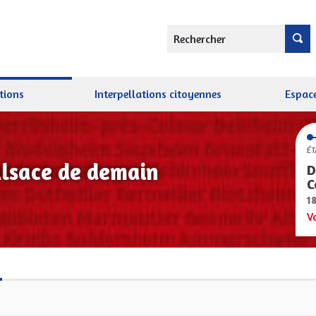
Rechercher
tions
Interpellations citoyennes
Espace
ÉT
Alsace de demain
D
C
1
V