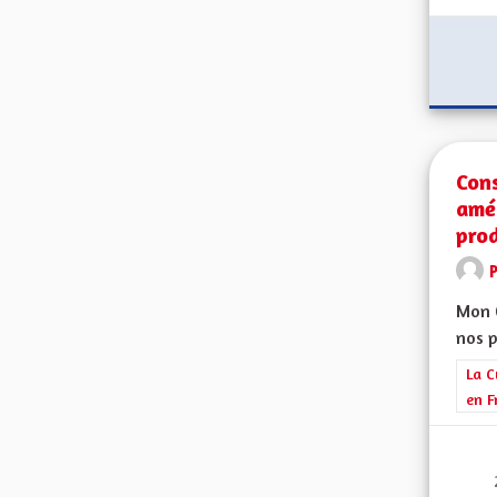
Con
amél
prod
Mon C
nos p
Filt
La C
en F