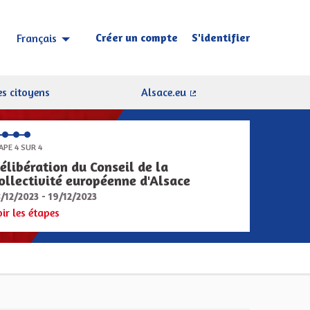
Créer un compte
S'identifier
Français
Choisir la langue
Sprache wählen
s citoyens
Alsace.eu
(Lien externe)
APE 4 SUR 4
élibération du Conseil de la
ollectivité européenne d'Alsace
8/12/2023 - 19/12/2023
oir les étapes