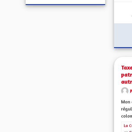
Taxe
pat
autr
Mon c
régul
colo
Filt
La C