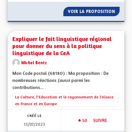
VOIR LA PROPOSITION
ETRE I
Expliquer le fait linguistique régional
pour donner du sens à la politique
linguistique de la CeA
Michel Bentz
Mon Code postal (68180) : Ma proposition : De
nombreuses réactions (aussi parmi les
contributions...
Filtrer les résultats de la catégorie : La Culture, l'Education e
La Culture, l'Education et le rayonnement de l'Alsace
en France et en Europe
CRÉÉ LE
50
50 ABONNÉS
SUIVRE
13/07/2023
EXPLIQUER LE FAIT