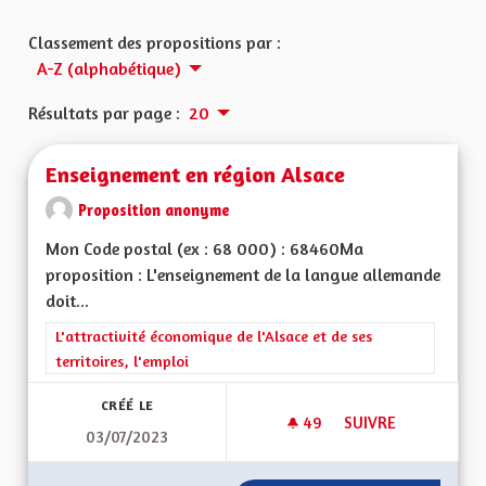
Classement des propositions par :
A-Z (alphabétique)
Résultats par page :
20
Enseignement en région Alsace
Proposition anonyme
Mon Code postal (ex : 68 000) : 68460Ma
proposition : L'enseignement de la langue allemande
doit...
Filtrer les résultats de la catégorie : L'attractivité économique 
L'attractivité économique de l'Alsace et de ses
territoires, l'emploi
CRÉÉ LE
49
49 ABONNÉS
SUIVRE
03/07/2023
ENSEIGNEMENT EN 