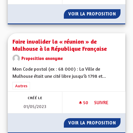
VOIR LA PROPOSITION
FAIRE 
Faire invalider la « réunion » de
Mulhouse à la République Française
Proposition anonyme
Mon Code postal (ex : 68 000) : La Ville de
Mulhouse était une cité libre jusqu’à 1798 et...
Filtrer les résultats de la catégorie : Autres
Autres
CRÉÉ LE
50
50 ABONNÉS
SUIVRE
01/05/2023
FAIRE INVALIDER L
VOIR LA PROPOSITION
FAIRE 