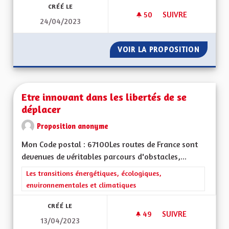
CRÉÉ LE
50
50 ABONNÉS
SUIVRE
24/04/2023
ÊTRE AUTORITÉ ORG
VOIR LA PROPOSITION
ÊTRE A
Etre innovant dans les libertés de se
déplacer
Proposition anonyme
Mon Code postal : 67100Les routes de France sont
devenues de véritables parcours d'obstacles,...
Filtrer les résultats de la catégorie : Les transitions énergéti
Les transitions énergétiques, écologiques,
environnementales et climatiques
CRÉÉ LE
49
49 ABONNÉS
SUIVRE
13/04/2023
ETRE INNOVANT DAN