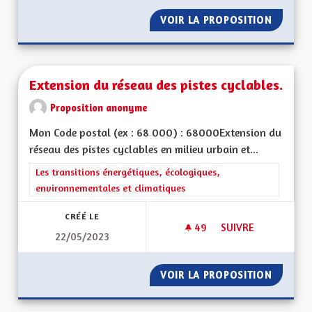
VOIR LA PROPOSITION
EXPLIQ
Extension du réseau des pistes cyclables.
Proposition anonyme
Mon Code postal (ex : 68 000) : 68000Extension du
réseau des pistes cyclables en milieu urbain et...
Filtrer les résultats de la catégorie : Les transitions énergéti
Les transitions énergétiques, écologiques,
environnementales et climatiques
CRÉÉ LE
49
49 ABONNÉS
SUIVRE
22/05/2023
EXTENSION DU RÉSE
VOIR LA PROPOSITION
EXTENS