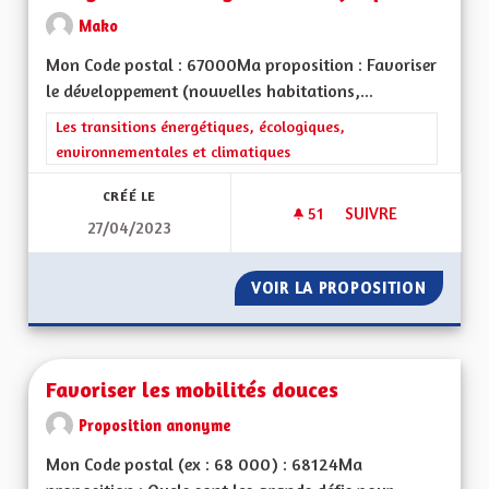
Mako
Mon Code postal : 67000Ma proposition : Favoriser
le développement (nouvelles habitations,...
Filtrer les résultats de la catégorie : Les transitions énergéti
Les transitions énergétiques, écologiques,
environnementales et climatiques
CRÉÉ LE
51
51 ABONNÉS
SUIVRE
27/04/2023
FAVORISER LE DÉVE
VOIR LA PROPOSITION
FAVORI
Favoriser les mobilités douces
Proposition anonyme
Mon Code postal (ex : 68 000) : 68124Ma