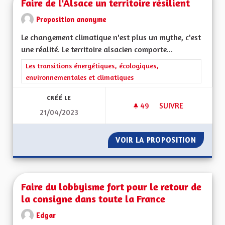
Faire de l'Alsace un territoire résilient
Proposition anonyme
Le changement climatique n'est plus un mythe, c'est
une réalité. Le territoire alsacien comporte...
Filtrer les résultats de la catégorie : Les transitions énergéti
Les transitions énergétiques, écologiques,
environnementales et climatiques
CRÉÉ LE
49
49 ABONNÉS
SUIVRE
21/04/2023
FAIRE DE L'ALSACE 
VOIR LA PROPOSITION
FAIRE D
Faire du lobbyisme fort pour le retour de
la consigne dans toute la France
Edgar