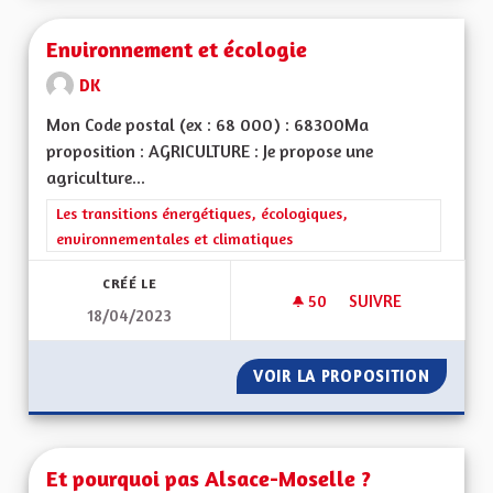
Environnement et écologie
DK
Mon Code postal (ex : 68 000) : 68300Ma
proposition : AGRICULTURE : Je propose une
agriculture...
Filtrer les résultats de la catégorie : Les transitions énergéti
Les transitions énergétiques, écologiques,
environnementales et climatiques
CRÉÉ LE
50
50 ABONNÉS
SUIVRE
18/04/2023
ENVIRONNEMENT E
VOIR LA PROPOSITION
ENVIRO
Et pourquoi pas Alsace-Moselle ?