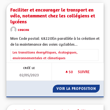
Faciliter et encourager le transport en
vélo, notamment chez les collégiens et
lycéens
coucou
Mon Code postal: 68220En parallèle à la création et
de la maintenance des voies cyclables...
Filtrer les résultats de la catégorie : Les transitions énergéti
Les transitions énergétiques, écologiques,
environnementales et climatiques
CRÉÉ LE
50
50 ABONNÉS
SUIVRE
02/05/2023
FACILITER ET ENCO
VOIR LA PROPOSITION
FACILI