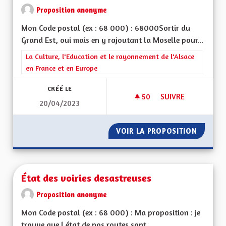
Proposition anonyme
Mon Code postal (ex : 68 000) : 68000Sortir du
Grand Est, oui mais en y rajoutant la Moselle pour...
Filtrer les résultats de la catégorie : La Culture, l'Education e
La Culture, l'Education et le rayonnement de l'Alsace
en France et en Europe
CRÉÉ LE
50
50 ABONNÉS
SUIVRE
20/04/2023
ET POURQUOI PAS 
VOIR LA PROPOSITION
ET POU
État des voiries desastreuses
Proposition anonyme
Mon Code postal (ex : 68 000) : Ma proposition : je
trouve que l état de nos routes sont...