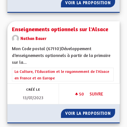
VOIR LA PROPOSITION
ENSEIG
Enseignements optionnels sur l'Alsace
Nathan Bauer
Mon Code postal (67110)Développement
d’enseignements optionnels à partir de la primaire
sur la...
Filtrer les résultats de la catégorie : La Culture, l'Education e
La Culture, l'Education et le rayonnement de l'Alsace
en France et en Europe
CRÉÉ LE
50
50 ABONNÉS
SUIVRE
13/07/2023
ENSEIGNEMENTS OP
VOIR LA PROPOSITION
ENSEIG