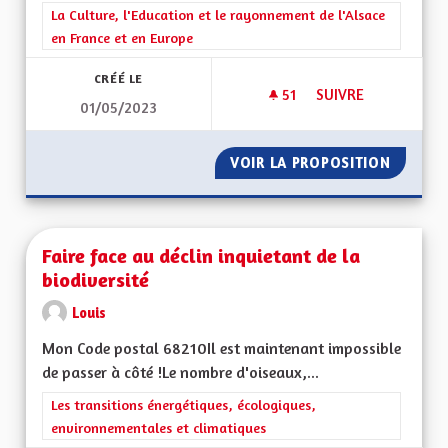
Filtrer les résultats de la catégorie : La Culture, l'Education e
La Culture, l'Education et le rayonnement de l'Alsace
en France et en Europe
CRÉÉ LE
51
51 ABONNÉS
SUIVRE
01/05/2023
FAIRE ENLEVER LA 
VOIR LA PROPOSITION
FAIRE 
Faire face au déclin inquietant de la
biodiversité
Louis
Mon Code postal 68210Il est maintenant impossible
de passer à côté !Le nombre d'oiseaux,...
Filtrer les résultats de la catégorie : Les transitions énergéti
Les transitions énergétiques, écologiques,
environnementales et climatiques