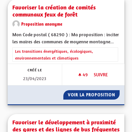
Favoriser la création de comités
communaux feux de forêt
Proposition anonyme
Mon Code postal ( 68290 ) : Ma proposition : inciter
les maires des communes de moyenne montagne...
Filtrer les résultats de la catégorie : Les transitions énergéti
Les transitions énergétiques, écologiques,
environnementales et climatiques
CRÉÉ LE
49
49 ABONNÉS
SUIVRE
23/04/2023
FAVORISER LA CRÉ
VOIR LA PROPOSITION
FAVORI
Favoriser le développement à proximité
des gares et des lignes de bus fréquentes