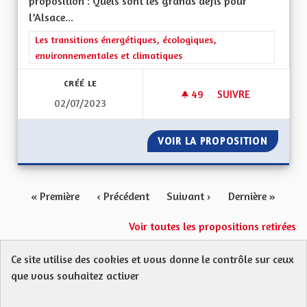
proposition : Quels sont les grands défis pour
l’Alsace...
Filtrer les résultats de la catégorie : Les transitions énergéti
Les transitions énergétiques, écologiques,
environnementales et climatiques
CRÉÉ LE
49
49 ABONNÉS
SUIVRE
02/07/2023
FAVORISER LES MOB
VOIR LA PROPOSITION
FAVORI
« Première
‹ Précédent
Suivant ›
Dernière »
Voir toutes les propositions retirées
Ce site utilise des cookies et vous donne le contrôle sur ceux
Protection des Données
Charte de contribution
que vous souhaitez activer
Mentions légales
FAQ
CGU
Droit d’interpellation citoyenne : comment ça marche ?