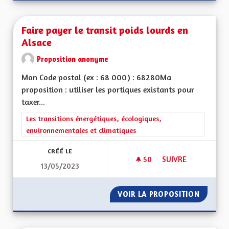
Faire payer le transit poids lourds en
Alsace
Proposition anonyme
Mon Code postal (ex : 68 000) : 68280Ma
proposition : utiliser les portiques existants pour
taxer...
Filtrer les résultats de la catégorie : Les transitions énergéti
Les transitions énergétiques, écologiques,
environnementales et climatiques
CRÉÉ LE
50
50 ABONNÉS
SUIVRE
13/05/2023
FAIRE PAYER LE TR
VOIR LA PROPOSITION
FAIRE P