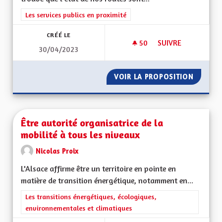
Filtrer les résultats de la catégorie : Les services publics en pro
Les services publics en proximité
CRÉÉ LE
50
50 ABONNÉS
SUIVRE
30/04/2023
ÉTAT DES VOIRIES 
VOIR LA PROPOSITION
ÉTAT D
Être autorité organisatrice de la
mobilité à tous les niveaux
Nicolas Proix
L'Alsace affirme être un territoire en pointe en
matière de transition énergétique, notamment en...
Filtrer les résultats de la catégorie : Les transitions énergéti
Les transitions énergétiques, écologiques,
environnementales et climatiques