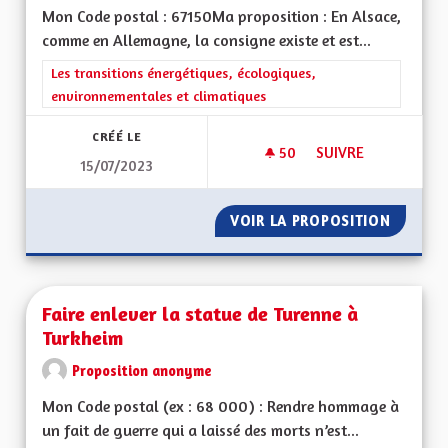
Mon Code postal : 67150Ma proposition : En Alsace,
comme en Allemagne, la consigne existe et est...
Filtrer les résultats de la catégorie : Les transitions énergéti
Les transitions énergétiques, écologiques,
environnementales et climatiques
CRÉÉ LE
50
50 ABONNÉS
SUIVRE
15/07/2023
FAIRE DU LOBBYISM
VOIR LA PROPOSITION
FAIRE 
Faire enlever la statue de Turenne à
Turkheim
Proposition anonyme
Mon Code postal (ex : 68 000) : Rendre hommage à
un fait de guerre qui a laissé des morts n’est...