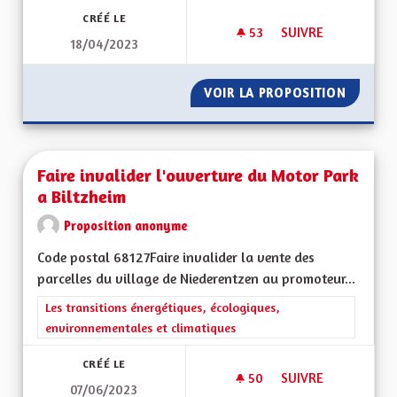
CRÉÉ LE
53
53 ABONNÉS
SUIVRE
18/04/2023
FAIRE FACE AU DÉCL
VOIR LA PROPOSITION
FAIRE F
Faire invalider l'ouverture du Motor Park
a Biltzheim
Proposition anonyme
Code postal 68127Faire invalider la vente des
parcelles du village de Niederentzen au promoteur...
Filtrer les résultats de la catégorie : Les transitions énergéti
Les transitions énergétiques, écologiques,
environnementales et climatiques
CRÉÉ LE
50
50 ABONNÉS
SUIVRE
07/06/2023
FAIRE INVALIDER L