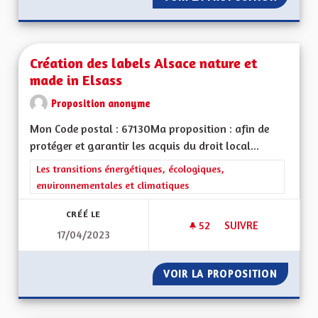
Création des labels Alsace nature et
made in Elsass
Proposition anonyme
Mon Code postal : 67130Ma proposition : afin de
protéger et garantir les acquis du droit local...
Filtrer les résultats de la catégorie : Les transitions énergéti
Les transitions énergétiques, écologiques,
environnementales et climatiques
CRÉÉ LE
52
52 ABONNÉS
SUIVRE
17/04/2023
CRÉATION DES LABE
VOIR LA PROPOSITION
CRÉATI