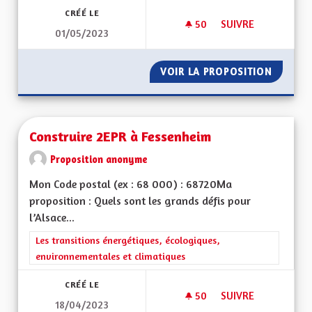
CRÉÉ LE
50
50 ABONNÉS
SUIVRE
01/05/2023
CONSTRUCTION D'U
VOIR LA PROPOSITION
CONSTR
Construire 2EPR à Fessenheim
Proposition anonyme
Mon Code postal (ex : 68 000) : 68720Ma
proposition : Quels sont les grands défis pour
l’Alsace...
Filtrer les résultats de la catégorie : Les transitions énergéti
Les transitions énergétiques, écologiques,
environnementales et climatiques
CRÉÉ LE
50
50 ABONNÉS
SUIVRE
18/04/2023
CONSTRUIRE 2EPR 