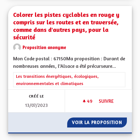
Colorer les pistes cyclables en rouge y
compris sur les routes et en traversée,
comme dans d'autres pays, pour la
sécurité
Proposition anonyme
Mon Code postal : 67150Ma proposition : Durant de
nombreuses années, l'Alsace a été précurseure...
Filtrer les résultats de la catégorie : Les transitions énergéti
Les transitions énergétiques, écologiques,
environnementales et climatiques
CRÉÉ LE
49
49 ABONNÉS
SUIVRE
13/07/2023
COLORER LES PISTE
VOIR LA PROPOSITION
COLORE