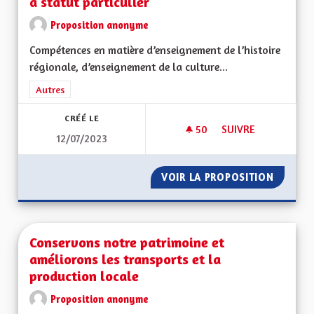
à statut particulier
Proposition anonyme
Compétences en matière d’enseignement de l’histoire
régionale, d’enseignement de la culture...
Filtrer les résultats de la catégorie : Autres
Autres
CRÉÉ LE
50
50 ABONNÉS
SUIVRE
12/07/2023
COMPÉTENCES DE LA
VOIR LA PROPOSITION
COMPÉT
Conservons notre patrimoine et
améliorons les transports et la
production locale
Proposition anonyme