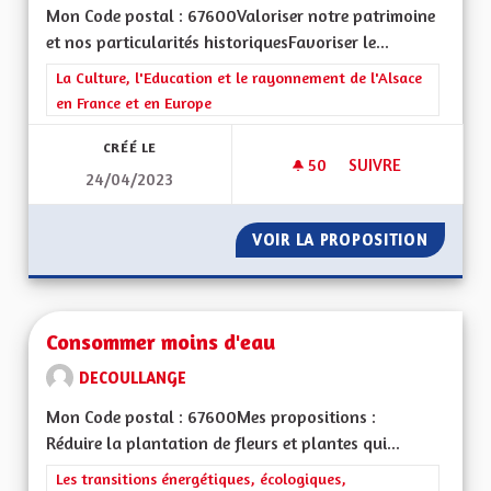
Mon Code postal : 67600Valoriser notre patrimoine
et nos particularités historiquesFavoriser le...
Filtrer les résultats de la catégorie : La Culture, l'Education e
La Culture, l'Education et le rayonnement de l'Alsace
en France et en Europe
CRÉÉ LE
50
50 ABONNÉS
SUIVRE
24/04/2023
CONSERVONS NOTRE
VOIR LA PROPOSITION
CONSER
Consommer moins d'eau
DECOULLANGE
Mon Code postal : 67600Mes propositions :
Réduire la plantation de fleurs et plantes qui...
Filtrer les résultats de la catégorie : Les transitions énergéti
Les transitions énergétiques, écologiques,