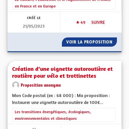
en France et en Europe
CRÉÉ LE
49
49 ABONNÉS
SUIVRE
21/05/2023
CRÉATION D'UNE ÉQ
VOIR LA PROPOSITION
CRÉATI
Création d‘une vignette autoroutière et
routière pour vélo et trottinettes
Proposition anonyme
Mon Code postal (ex : 68 000) : Ma proposition :
Instaurer une vignette autoroutière de 100€...
Filtrer les résultats de la catégorie : Les transitions énergéti
Les transitions énergétiques, écologiques,
environnementales et climatiques