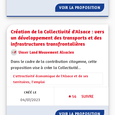
VOIR LA PROPOSITION
CRÉATI
Création de la Collectivité d'Alsace : vers
un développement des transports et des
infrastructures transfrontalières
Unser Land Mouvement Alsacien
Dans le cadre de la contribution citoyenne, cette
proposition vise à créer la Collectivité...
Filtrer les résultats de la catégorie : L'attractivité économique 
L'attractivité économique de l'Alsace et de ses
territoires, l'emploi
CRÉÉ LE
56
56 ABONNÉS
SUIVRE
04/07/2023
CRÉATION DE LA CO
VOIR LA PROPOSITION
CRÉATI