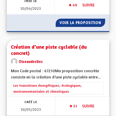
CRÉÉ LE
49
49 ABONNÉS
SUIVRE
30/04/2023
CRÉATION D‘UNE V
VOIR LA PROPOSITION
CRÉATI
Création d’une piste cyclable (du
concret)
Oiseaudesiles
Mon Code postal : 67210Ma proposition concrète
consiste en la création d’une piste cyclable entre...
Filtrer les résultats de la catégorie : Les transitions énergéti
Les transitions énergétiques, écologiques,
environnementales et climatiques
CRÉÉ LE
51
51 ABONNÉS
SUIVRE
30/05/2023
CRÉATION D’UNE PI