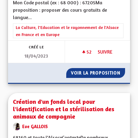
Mon Code postal (ex : 68 000) : 67205Ma
proposition : proposer des cours gratuits de
langue...
Filtrer les résultats de la catégorie : La Culture, l'Education e
La Culture, l'Education et le rayonnement de l'Alsace
en France et en Europe
CRÉÉ LE
52
52 ABONNÉS
SUIVRE
18/04/2023
COURS D'ALSACIEN
VOIR LA PROPOSITION
COURS 
Création d'un fonds local pour
l'identification et la stérilisation des
animaux de compagnie
Eve GALLOIS
68160 et toute l'AlsaceContexteDe nombreux