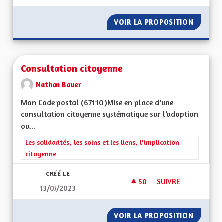
VOIR LA PROPOSITION
CONSTR
Consultation citoyenne
Nathan Bauer
Mon Code postal (67110)Mise en place d’une
consultation citoyenne systématique sur l’adoption
ou...
Filtrer les résultats de la catégorie : Les solidarités, les soins e
Les solidarités, les soins et les liens, l'implication
citoyenne
CRÉÉ LE
50
50 ABONNÉS
SUIVRE
13/07/2023
CONSULTATION CIT
VOIR LA PROPOSITION
CONSUL