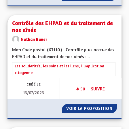
Contrôle des EHPAD et du traitement de
nos aînés
Nathan Bauer
Mon Code postal (67110) : Contrôle plus accrue des
EHPAD et du traitement de nos ainés :...
Filtrer les résultats de la catégorie : Les solidarités, les soins e
Les solidarités, les soins et les liens, l'implication
citoyenne
CRÉÉ LE
50
50 ABONNÉS
SUIVRE
13/07/2023
CONTRÔLE DES EHPA
VOIR LA PROPOSITION
CONTRÔ