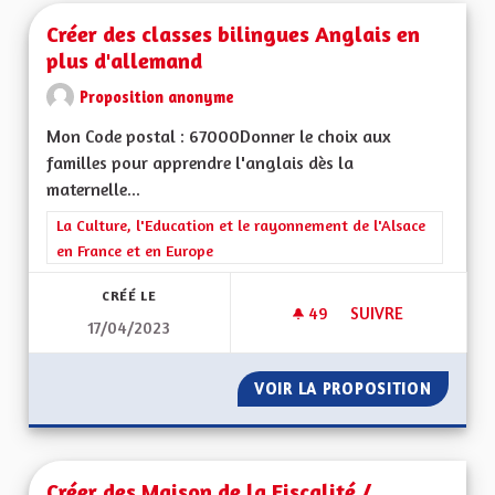
Créer des classes bilingues Anglais en
plus d'allemand
Proposition anonyme
Mon Code postal : 67000Donner le choix aux
familles pour apprendre l'anglais dès la
maternelle...
Filtrer les résultats de la catégorie : La Culture, l'Education e
La Culture, l'Education et le rayonnement de l'Alsace
en France et en Europe
CRÉÉ LE
49
49 ABONNÉS
SUIVRE
17/04/2023
CRÉER DES CLASSES
VOIR LA PROPOSITION
CRÉER 
Créer des Maison de la Fiscalité /