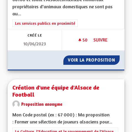
propriétaires d'animaux domestiques ne sont pas
au...
Filtrer les résultats de la catégorie : Les services publics en pro
Les services publics en proximité
CRÉÉ LE
50
50 ABONNÉS
SUIVRE
10/06/2023
CRÉATION D'UN FON
VOIR LA PROPOSITION
CRÉATI
Création d'une équipe d'Alsace de
Football
Proposition anonyme
Mon Code postal (ex : 67 000) : Ma proposition
: Former une sélection de joueurs alsaciens pour...
Filtrer les résultats de la catégorie : La Culture, l'Education e
La Culture, l'Education et le rayonnement de l'Alsace