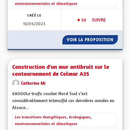
environnementales et climatiques
CRÉÉ LE
50
50 ABONNÉS
SUIVRE
18/04/2023
CONSOMMER MOINS
VOIR LA PROPOSITION
CONSOM
Construction d'un mur antibruit sur le
contournement de Colmar A35
Catherine Mi
68000Le trafic routier Nord Sud s'est
considérablement intensifié ces dernières années en
Alsace...
Filtrer les résultats de la catégorie : Les transitions énergéti
Les transitions énergétiques, écologiques,
environnementales et climatiques