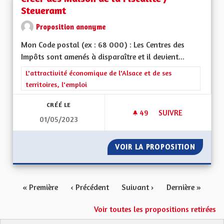
Steueramt
Proposition anonyme
Mon Code postal (ex : 68 000) : Les Centres des
Impôts sont amenés à disparaître et il devient...
Filtrer les résultats de la catégorie : L'attractivité économique 
L'attractivité économique de l'Alsace et de ses
territoires, l'emploi
CRÉÉ LE
49
49 ABONNÉS
SUIVRE
01/05/2023
CRÉER DES MAISON 
VOIR LA PROPOSITION
CRÉER 
« Première
‹ Précédent
Suivant ›
Dernière »
Voir toutes les propositions retirées