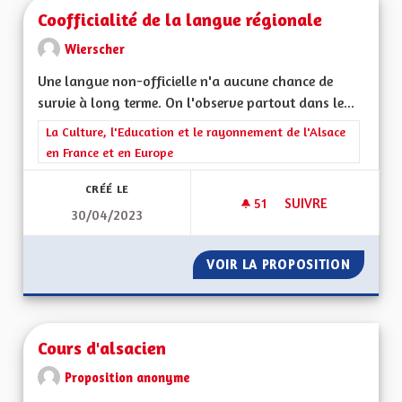
Coofficialité de la langue régionale
Wierscher
Une langue non-officielle n'a aucune chance de
survie à long terme. On l'observe partout dans le...
Filtrer les résultats de la catégorie : La Culture, l'Education e
La Culture, l'Education et le rayonnement de l'Alsace
en France et en Europe
CRÉÉ LE
51
51 ABONNÉS
SUIVRE
30/04/2023
COOFFICIALITÉ DE 
VOIR LA PROPOSITION
COOFFI
Cours d'alsacien
Proposition anonyme