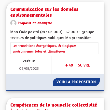
Communication sur les données
environnementales
Proposition anonyme
Mon Code postal (ex : 68 000) : 67 000 - groupe
testeurs de politiques publiques Ma proposition...
Filtrer les résultats de la catégorie : Les transitions énergéti
Les transitions énergétiques, écologiques,
environnementales et climatiques
CRÉÉ LE
49
49 ABONNÉS
SUIVRE
09/05/2023
COMMUNICATION S
VOIR LA PROPOSITION
COMMUN
Compétences de la nouvelle collectivité