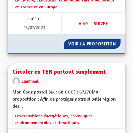
en France et en Europe
CRÉÉ LE
49
49 ABONNÉS
SUIVRE
15/07/2023
CHAINE ET STUDIO 
VOIR LA PROPOSITION
CHAINE
Circuler en TER partout simplement
Laemmel
Mon Code postal (ex : 68 000) : 67270Ma
proposition : Afin de protéger notre si belle région
des...
Filtrer les résultats de la catégorie : Les transitions énergéti
Les transitions énergétiques, écologiques,
environnementales et climatiques