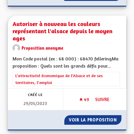
Autoriser à nouveau les couleurs
représentant l'alsace depuis le moyen
ages
Proposition anonyme
Mon Code postal (ex : 68 000) : 68470 felleringMa
proposition : Quels sont les grands défis pour...
Filtrer les résultats de la catégorie : L'attractivité économique 
L'attractivité économique de l'Alsace et de ses
territoires, l'emploi
CRÉÉ LE
49
49 ABONNÉS
SUIVRE
29/05/2023
AUTORISER À NOUV
VOIR LA PROPOSITION
AUTORI