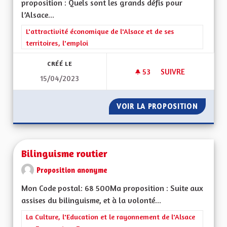
proposition : Quels sont les grands défis pour
l’Alsace...
Filtrer les résultats de la catégorie : L'attractivité économique 
L'attractivité économique de l'Alsace et de ses
territoires, l'emploi
CRÉÉ LE
53
53 ABONNÉS
SUIVRE
15/04/2023
BILINGUISME RÉEL
VOIR LA PROPOSITION
BILING
Bilinguisme routier
Proposition anonyme
Mon Code postal: 68 500Ma proposition : Suite aux
assises du bilinguisme, et à la volonté...
Filtrer les résultats de la catégorie : La Culture, l'Education e
La Culture, l'Education et le rayonnement de l'Alsace