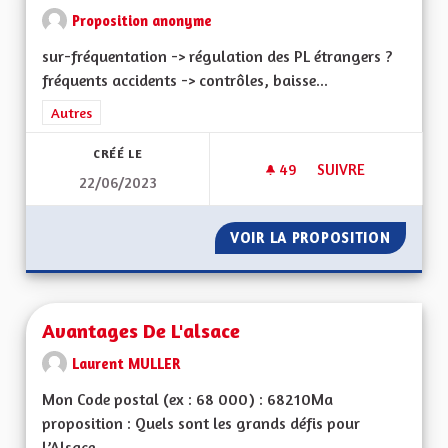
Proposition anonyme
sur-fréquentation -> régulation des PL étrangers ?
fréquents accidents -> contrôles, baisse...
Filtrer les résultats de la catégorie : Autres
Autres
CRÉÉ LE
49
49 ABONNÉS
SUIVRE
22/06/2023
AUTOROUTE A35 M
VOIR LA PROPOSITION
AUTORO
Avantages De L'alsace
Laurent MULLER
Mon Code postal (ex : 68 000) : 68210Ma
proposition : Quels sont les grands défis pour
l’Alsace...