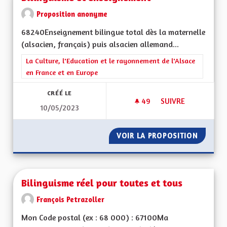
Proposition anonyme
68240Enseignement bilingue total dès la maternelle
(alsacien, français) puis alsacien allemand...
Filtrer les résultats de la catégorie : La Culture, l'Education e
La Culture, l'Education et le rayonnement de l'Alsace
en France et en Europe
CRÉÉ LE
49
49 ABONNÉS
SUIVRE
10/05/2023
BILINGUISME ET E
VOIR LA PROPOSITION
BILING
Bilinguisme réel pour toutes et tous
François Petrazoller
Mon Code postal (ex : 68 000) : 67100Ma