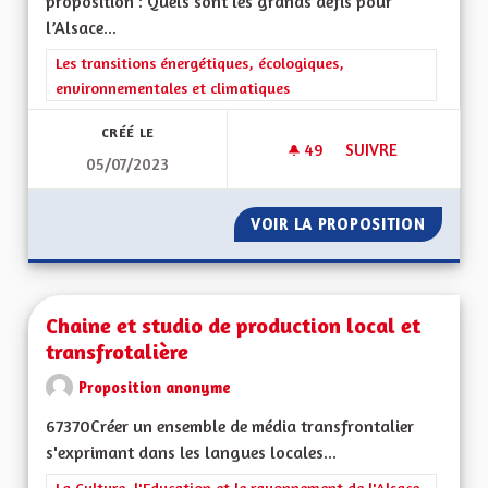
proposition : Quels sont les grands défis pour
l’Alsace...
Filtrer les résultats de la catégorie : Les transitions énergéti
Les transitions énergétiques, écologiques,
environnementales et climatiques
CRÉÉ LE
49
49 ABONNÉS
SUIVRE
05/07/2023
CESSER DE CONSTRU
VOIR LA PROPOSITION
CESSER
Chaine et studio de production local et
transfrotalière
Proposition anonyme
67370Créer un ensemble de média transfrontalier
s'exprimant dans les langues locales...
Filtrer les résultats de la catégorie : La Culture, l'Education e
La Culture, l'Education et le rayonnement de l'Alsace