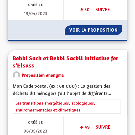
CRÉÉ LE
50
50 ABONNÉS
SUIVRE
19/04/2023
AVOIR UN SERVICE 
VOIR LA PROPOSITION
AVOIR 
Bebbi Sack et Bebbi Sackli Initiative fer
s‘Elsass
Proposition anonyme
Mon Code postal (ex : 68 000) : La gestion des
déchets dit ménagers fait l‘objet de différents...
Filtrer les résultats de la catégorie : Les transitions énergéti
Les transitions énergétiques, écologiques,
environnementales et climatiques
CRÉÉ LE
49
49 ABONNÉS
SUIVRE
06/05/2023
BEBBI SACK ET BEBBI