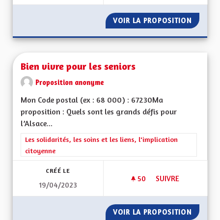
VOIR LA PROPOSITION
BEBBI S
Bien vivre pour les seniors
Proposition anonyme
Mon Code postal (ex : 68 000) : 67230Ma
proposition : Quels sont les grands défis pour
l’Alsace...
Filtrer les résultats de la catégorie : Les solidarités, les soins e
Les solidarités, les soins et les liens, l'implication
citoyenne
CRÉÉ LE
50
50 ABONNÉS
SUIVRE
19/04/2023
BIEN VIVRE POUR L
VOIR LA PROPOSITION
BIEN V