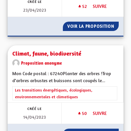
CRÉÉ LE
52
52 ABONNÉS
SUIVRE
23/04/2023
CIRCULER EN TER 
VOIR LA PROPOSITION
CIRCUL
Climat, faune, biodiversité
Proposition anonyme
Mon Code postal : 67240Planter des arbres !Trop
d'arbres arbustes et buissons sont coupés le...
Filtrer les résultats de la catégorie : Les transitions énergéti
Les transitions énergétiques, écologiques,
environnementales et climatiques
CRÉÉ LE
50
50 ABONNÉS
SUIVRE
14/04/2023
CLIMAT, FAUNE, BIO