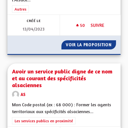
Filtrer les résultats de la catégorie : Autres
Autres
CRÉÉ LE
50
50 ABONNÉS
SUIVRE
13/04/2023
AVANTAGES DE L'AL
VOIR LA PROPOSITION
AVANTA
Avoir un service public digne de ce nom
et au courant des spécificités
alsaciennes
AS
Mon Code postal (ex : 68 000) : Former les agents
territoriaux aux spécificités alsaciennes...
Filtrer les résultats de la catégorie : Les services publics en pro
Les services publics en proximité