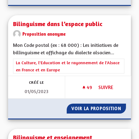
Bilinguisme dans l’espace public
Proposition anonyme
Mon Code postal (ex : 68 000) : Les initiatives de
billinguisme et affichage du dialecte alsacien...
Filtrer les résultats de la catégorie : La Culture, l'Education e
La Culture, l'Education et le rayonnement de l'Alsace
en France et en Europe
CRÉÉ LE
49
49 ABONNÉS
SUIVRE
01/05/2023
BILINGUISME DANS L
VOIR LA PROPOSITION
BILINGU
Bilinguisme et enseignement