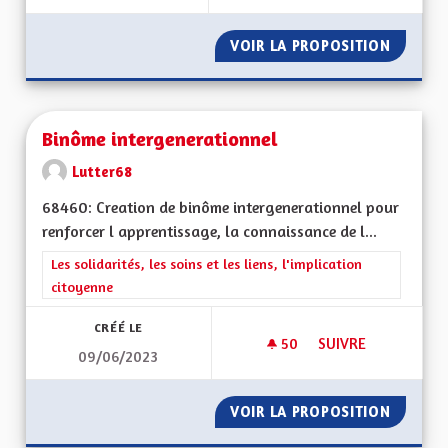
VOIR LA PROPOSITION
BILINGU
Binôme intergenerationnel
Lutter68
68460: Creation de binôme intergenerationnel pour
renforcer l apprentissage, la connaissance de l...
Filtrer les résultats de la catégorie : Les solidarités, les soins e
Les solidarités, les soins et les liens, l'implication
citoyenne
CRÉÉ LE
50
50 ABONNÉS
SUIVRE
09/06/2023
BINÔME INTERGEN
VOIR LA PROPOSITION
BINÔME