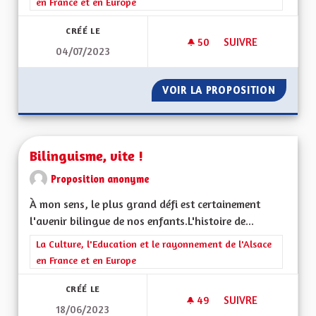
en France et en Europe
CRÉÉ LE
50
50 ABONNÉS
SUIVRE
04/07/2023
BILINGUISME ROUT
VOIR LA PROPOSITION
BILING
Bilinguisme, vite !
Proposition anonyme
À mon sens, le plus grand défi est certainement
l'avenir bilingue de nos enfants.L'histoire de...
Filtrer les résultats de la catégorie : La Culture, l'Education e
La Culture, l'Education et le rayonnement de l'Alsace
en France et en Europe
CRÉÉ LE
49
49 ABONNÉS
SUIVRE
18/06/2023
BILINGUISME, VITE !