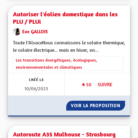
Autoriser l'éolien domestique dans les
PLU / PLUi
Eve GALLOIS
Toute l'AlsaceNous connaissons le solaire thermique,
le solaire électrique... mais en hiver, on...
Filtrer les résultats de la catégorie : Les transitions énergéti
Les transitions énergétiques, écologiques,
environnementales et climatiques
CRÉÉ LE
50
50 ABONNÉS
SUIVRE
10/06/2023
AUTORISER L'ÉOLIE
VOIR LA PROPOSITION
AUTORI
Autoroute A35 Mulhouse - Strasbourg