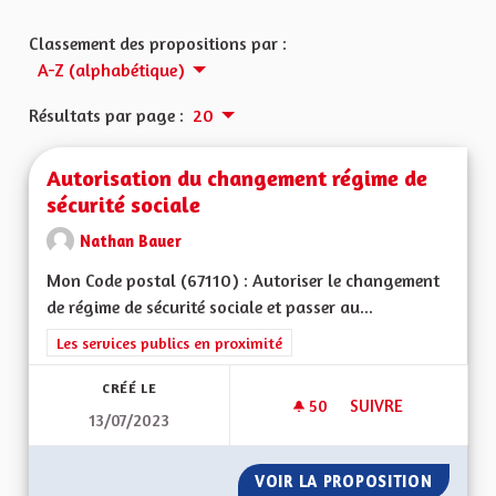
Classement des propositions par :
A-Z (alphabétique)
Résultats par page :
20
Autorisation du changement régime de
sécurité sociale
Nathan Bauer
Mon Code postal (67110) : Autoriser le changement
de régime de sécurité sociale et passer au...
Filtrer les résultats de la catégorie : Les services publics en pro
Les services publics en proximité
CRÉÉ LE
50
50 ABONNÉS
SUIVRE
13/07/2023
AUTORISATION DU 
VOIR LA PROPOSITION
AUTORI