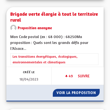
Brigade verte élargie à tout le territoire
rural
Proposition anonyme
Mon Code postal (ex : 68 000) : 68250Ma
proposition : Quels sont les grands défis pour
l’Alsace...
Filtrer les résultats de la catégorie : Les transitions énergéti
Les transitions énergétiques, écologiques,
environnementales et climatiques
CRÉÉ LE
49
49 ABONNÉS
SUIVRE
18/04/2023
BRIGADE VERTE ÉLA
VOIR LA PROPOSITION
BRIGADE