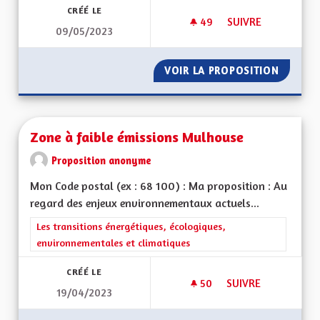
CRÉÉ LE
49
49 ABONNÉS
SUIVRE
09/05/2023
VOIR GRAND ! DE L'
VOIR LA PROPOSITION
VOIR GR
Zone à faible émissions Mulhouse
Proposition anonyme
Mon Code postal (ex : 68 100) : Ma proposition : Au
regard des enjeux environnementaux actuels...
Filtrer les résultats de la catégorie : Les transitions énergéti
Les transitions énergétiques, écologiques,
environnementales et climatiques
CRÉÉ LE
50
50 ABONNÉS
SUIVRE
19/04/2023
ZONE À FAIBLE ÉM