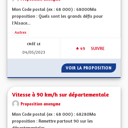
Mon Code postal (ex : 68 000) : 68000Ma
proposition : Quels sont les grands défis pour
l’Alsace...
Filtrer les résultats de la catégorie : Autres
Autres
CRÉÉ LE
49
49 ABONNÉS
SUIVRE
04/05/2023
VIREZ MOI CE MOT 
VOIR LA PROPOSITION
VIREZ 
Vitesse à 90 km/h sur départementale
Proposition anonyme
Mon Code postal (ex : 68 000) : 68280Ma
proposition : Remettre partout 90 sur les
départementales...