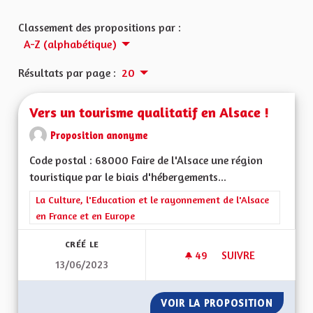
Classement des propositions par :
A-Z (alphabétique)
Résultats par page :
20
Vers un tourisme qualitatif en Alsace !
Proposition anonyme
Code postal : 68000 Faire de l'Alsace une région
touristique par le biais d'hébergements...
Filtrer les résultats de la catégorie : La Culture, l'Education e
La Culture, l'Education et le rayonnement de l'Alsace
en France et en Europe
CRÉÉ LE
49
49 ABONNÉS
SUIVRE
13/06/2023
VERS UN TOURISME 
VOIR LA PROPOSITION
VERS U