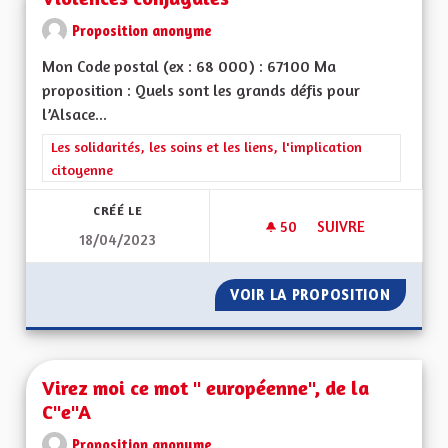
Proposition anonyme
Mon Code postal (ex : 68 000) : 67100 Ma
proposition : Quels sont les grands défis pour
l’Alsace...
Filtrer les résultats de la catégorie : Les solidarités, les soins e
Les solidarités, les soins et les liens, l'implication
citoyenne
CRÉÉ LE
50
50 ABONNÉS
SUIVRE
18/04/2023
VIOLENCES CONJUG
VOIR LA PROPOSITION
VIOLEN
Virez moi ce mot " européenne", de la
C"e"A
Proposition anonyme