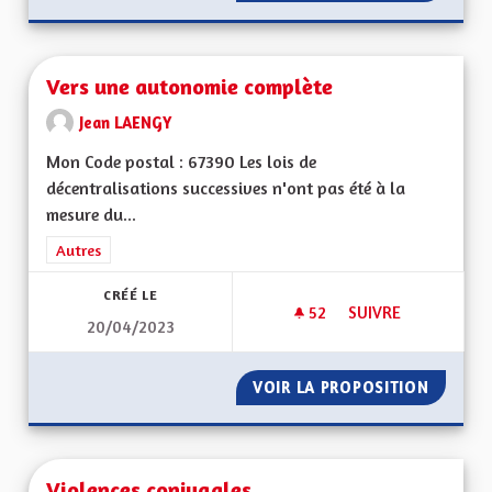
Vers une autonomie complète
Jean LAENGY
Mon Code postal : 67390 Les lois de
décentralisations successives n'ont pas été à la
mesure du...
Filtrer les résultats de la catégorie : Autres
Autres
CRÉÉ LE
52
52 ABONNÉS
SUIVRE
20/04/2023
VERS UNE AUTONO
VOIR LA PROPOSITION
VERS U
Violences conjugales