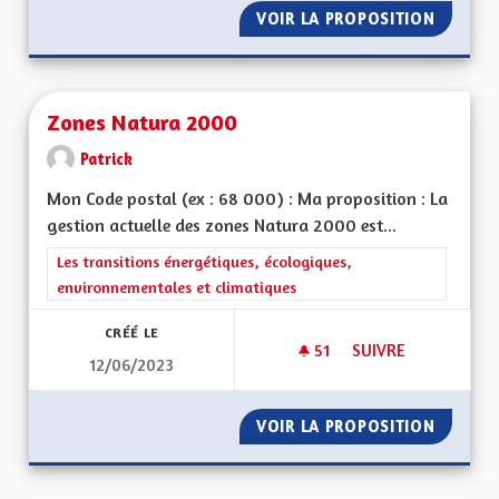
VOIR LA PROPOSITION
ZONE À
Zones Natura 2000
Patrick
Mon Code postal (ex : 68 000) : Ma proposition : La
gestion actuelle des zones Natura 2000 est...
Filtrer les résultats de la catégorie : Les transitions énergéti
Les transitions énergétiques, écologiques,
environnementales et climatiques
CRÉÉ LE
51
51 ABONNÉS
SUIVRE
12/06/2023
ZONES NATURA 20
VOIR LA PROPOSITION
ZONES 