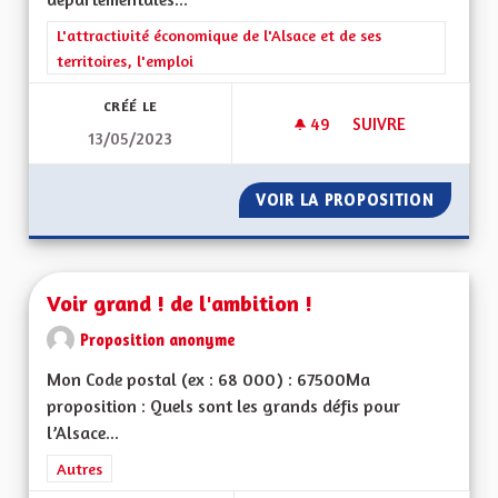
Filtrer les résultats de la catégorie : L'attractivité économique 
L'attractivité économique de l'Alsace et de ses
territoires, l'emploi
CRÉÉ LE
49
49 ABONNÉS
SUIVRE
13/05/2023
VITESSE À 90 KM/
VOIR LA PROPOSITION
VITESS
Voir grand ! de l'ambition !
Proposition anonyme
Mon Code postal (ex : 68 000) : 67500Ma
proposition : Quels sont les grands défis pour
l’Alsace...
Filtrer les résultats de la catégorie : Autres
Autres