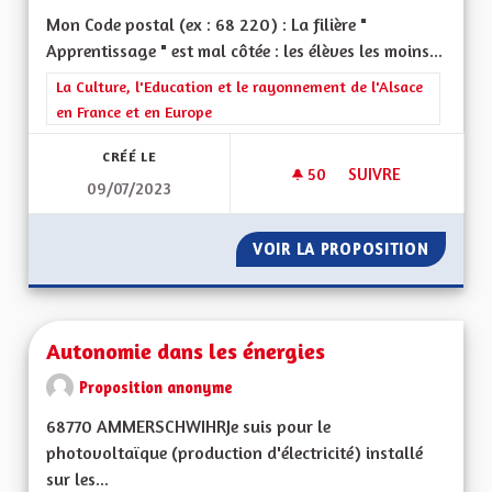
Mon Code postal (ex : 68 220) : La filière "
Apprentissage " est mal côtée : les élèves les moins...
Filtrer les résultats de la catégorie : La Culture, l'Education e
La Culture, l'Education et le rayonnement de l'Alsace
en France et en Europe
CRÉÉ LE
50
50 ABONNÉS
SUIVRE
09/07/2023
AUGMENTER LE NOM
VOIR LA PROPOSITION
AUGMEN
Autonomie dans les énergies
Proposition anonyme
68770 AMMERSCHWIHRJe suis pour le
photovoltaïque (production d'électricité) installé
sur les...