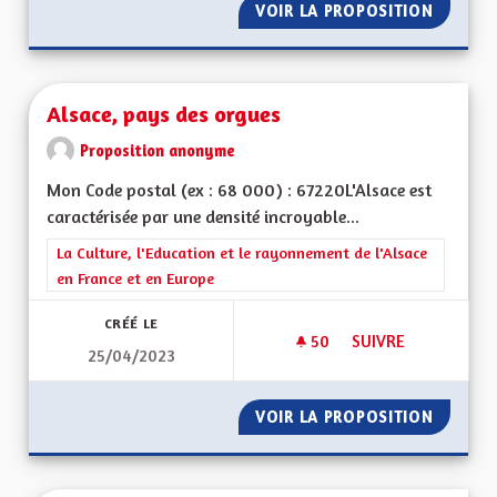
VOIR LA PROPOSITION
ALSACE
Alsace, pays des orgues
Proposition anonyme
Mon Code postal (ex : 68 000) : 67220L'Alsace est
caractérisée par une densité incroyable...
Filtrer les résultats de la catégorie : La Culture, l'Education e
La Culture, l'Education et le rayonnement de l'Alsace
en France et en Europe
CRÉÉ LE
50
50 ABONNÉS
SUIVRE
25/04/2023
ALSACE, PAYS DES 
VOIR LA PROPOSITION
ALSACE