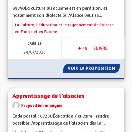
68740La culture alsacienne est en perdition, et
notamment son dialecte.Si l'Alsace veut se...
Filtrer les résultats de la catégorie : La Culture, l'Education e
La Culture, l'Education et le rayonnement de l'Alsace
en France et en Europe
CRÉÉ LE
49
49 ABONNÉS
SUIVRE
24/07/2023
APPRENTISSAGE DE 
VOIR LA PROPOSITION
APPREN
Apprentissage de l’alsacien
Proposition anonyme
Code postal : 67230Éducation / culture : rendre
possible l’apprentissage de l’alsacien dès la...