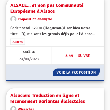
ALSACE... et non pas Communauté
Européenne d'Alsace
Proposition anonyme
Code postal 67500 (Haguenau)Lisez bien votre
titre... "Quels sont les grands défis pour l’Alsace...
Filtrer les résultats de la catégorie : Autres
Autres
CRÉÉ LE
49
49 ABONNÉS
SUIVRE
24/04/2023
ALSACE... ET NON
VOIR LA PROPOSITION
ALSACE
Alsacien: Traduction en ligne et
recensement variantes dialectales
Wierscher