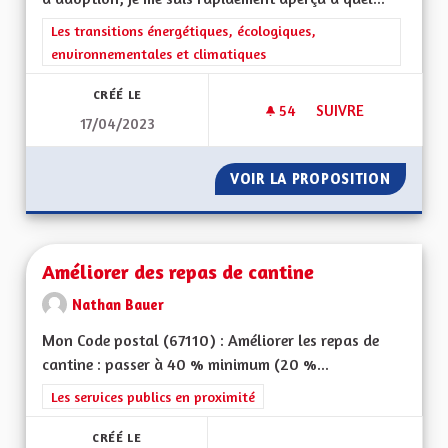
Filtrer les résultats de la catégorie : Les transitions énergéti
Les transitions énergétiques, écologiques,
environnementales et climatiques
CRÉÉ LE
54
54 ABONNÉS
SUIVRE
17/04/2023
AMÉLIORER DAVANTA
VOIR LA PROPOSITION
AMÉLIO
Améliorer des repas de cantine
Nathan Bauer
Mon Code postal (67110) : Améliorer les repas de
cantine : passer à 40 % minimum (20 %...
Filtrer les résultats de la catégorie : Les services publics en pro
Les services publics en proximité
CRÉÉ LE