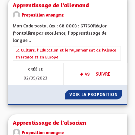
Apprentissage de l'allemand
Proposition anonyme
Mon Code postal (ex : 68 000) : 67760Région
frontalière par excellence, l'apprentissage de
langue...
Filtrer les résultats de la catégorie : La Culture, l'Education e
La Culture, l'Education et le rayonnement de l'Alsace
en France et en Europe
CRÉÉ LE
49
49 ABONNÉS
SUIVRE
02/05/2023
APPRENTISSAGE DE
VOIR LA PROPOSITION
APPREN
Apprentissage de l'alsacien
Proposition anonyme