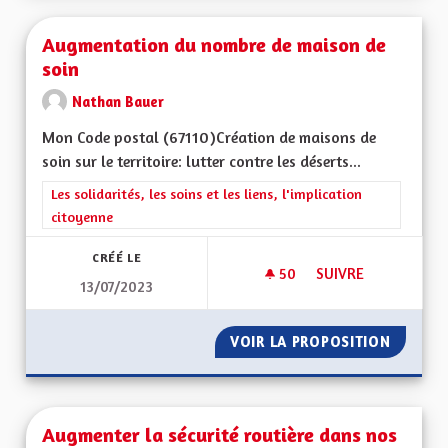
Augmentation du nombre de maison de
soin
Nathan Bauer
Mon Code postal (67110) Création de maisons de
soin sur le territoire: lutter contre les déserts...
Filtrer les résultats de la catégorie : Les solidarités, les soins e
Les solidarités, les soins et les liens, l'implication
citoyenne
CRÉÉ LE
50
50 ABONNÉS
SUIVRE
13/07/2023
AUGMENTATION DU 
VOIR LA PROPOSITION
AUGMEN
Augmenter la sécurité routière dans nos