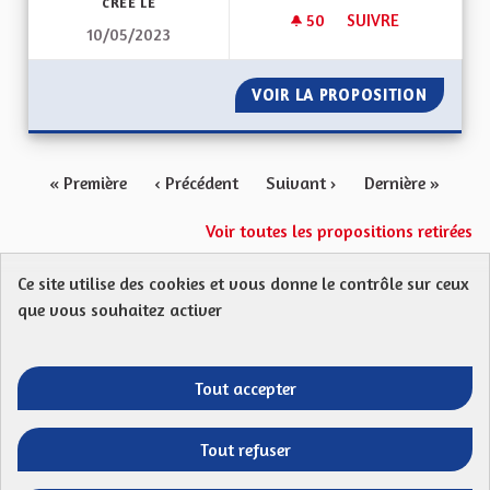
CRÉÉ LE
50
50 ABONNÉS
SUIVRE
10/05/2023
AUTOPARTAGE À LA
VOIR LA PROPOSITION
AUTOPA
« Première
‹ Précédent
Suivant ›
Dernière »
Voir toutes les propositions retirées
Ce site utilise des cookies et vous donne le contrôle sur ceux
Protection des Données
Charte de contribution
que vous souhaitez activer
Mentions légales
FAQ
CGU
Droit d’interpellation citoyenne : comment ça marche ?
Télécharger les fichiers Open Data
Tout accepter
Entre vos mains - Collectivité européenne 
Entre vos mains - Collectivité euro
Entre vos mains - Collectivité
Entre vos mains - Collect
Tout refuser
Site réalisé par
Open Source Politics
grâce au
logiciel libre