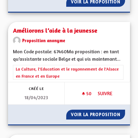
VOIR LA PROPOSITION
AMÉLIO
Améliorons l’aide à la jeunesse
Proposition anonyme
Mon Code postale: 67460Ma proposition : en tant
qu’assistante sociale Belge et qui vis maintenant...
Filtrer les résultats de la catégorie : La Culture, l'Education e
La Culture, l'Education et le rayonnement de l'Alsace
en France et en Europe
CRÉÉ LE
50
50 ABONNÉS
SUIVRE
18/04/2023
AMÉLIORONS L’AIDE
VOIR LA PROPOSITION
AMÉLIO