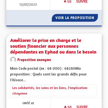
50
50 ABONNÉS
SUIVRE
13/07/2023
AMÉLIORER DES REP
VOIR LA PROPOSITION
AMÉLIO
Améliorer la prise en charge et le
soutien financier aux personnes
dépendantes en Ephad ou dans le besoin
Proposition anonyme
Mon Code postal (ex : 68 000) : 68280Ma
proposition : Quels sont les grands défis pour
l’Alsace...
Filtrer les résultats de la catégorie : Les solidarités, les soins e
Les solidarités, les soins et les liens, l'implication
citoyenne
CRÉÉ LE
50
50 ABONNÉS
SUIVRE