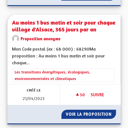
Au moins 1 bus matin et soir pour chaque
village d'Alsace, 365 jours par an
Proposition anonyme
Mon Code postal (ex : 68 000) : 68290Ma
proposition : Au moins 1 bus matin et soir pour
chaque...
Filtrer les résultats de la catégorie : Les transitions énergéti
Les transitions énergétiques, écologiques,
environnementales et climatiques
CRÉÉ LE
50
50 ABONNÉS
SUIVRE
21/04/2023
AU MOINS 1 BUS MA
VOIR LA PROPOSITION
AU MOI