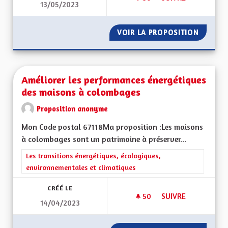
13/05/2023
AMÉLIORER LA PRIS
VOIR LA PROPOSITION
AMÉLIO
Améliorer les performances énergétiques
des maisons à colombages
Proposition anonyme
Mon Code postal 67118Ma proposition :Les maisons
à colombages sont un patrimoine à préserver...
Filtrer les résultats de la catégorie : Les transitions énergéti
Les transitions énergétiques, écologiques,
environnementales et climatiques
CRÉÉ LE
50
50 ABONNÉS
SUIVRE
14/04/2023
AMÉLIORER LES PE