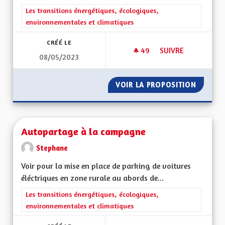
Filtrer les résultats de la catégorie : Les transitions énergéti
Les transitions énergétiques, écologiques,
environnementales et climatiques
CRÉÉ LE
49
49 ABONNÉS
SUIVRE
08/05/2023
AUTONOMIE DANS L
VOIR LA PROPOSITION
AUTONO
Autopartage à la campagne
Stephane
Voir pour la mise en place de parking de voitures
éléctriques en zone rurale au abords de...
Filtrer les résultats de la catégorie : Les transitions énergéti
Les transitions énergétiques, écologiques,
environnementales et climatiques