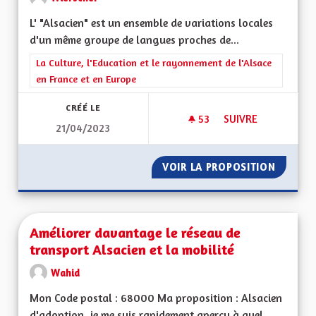
L' "Alsacien" est un ensemble de variations locales
d'un même groupe de langues proches de...
Filtrer les résultats de la catégorie : La Culture, l'Education e
La Culture, l'Education et le rayonnement de l'Alsace
en France et en Europe
CRÉÉ LE
53
53 ABONNÉS
SUIVRE
21/04/2023
ALSACIEN: TRADUCT
VOIR LA PROPOSITION
ALSACI
Améliorer davantage le réseau de
transport Alsacien et la mobilité
Wahid
Mon Code postal : 68000 Ma proposition : Alsacien
d'adoption, je me suis rapidement aperçu à quel...