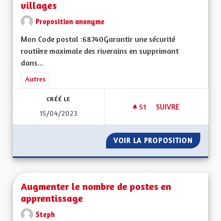
villages
Proposition anonyme
Mon Code postal :68740Garantir une sécurité
routière maximale des riverains en supprimant
dans...
Filtrer les résultats de la catégorie : Autres
Autres
CRÉÉ LE
51
51 ABONNÉS
SUIVRE
15/04/2023
AUGMENTER LA SÉC
VOIR LA PROPOSITION
AUGMEN
Augmenter le nombre de postes en
apprentissage
Steph