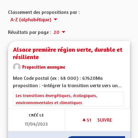
Classement des propositions par :
A-Z (alphabétique)
Résultats par page :
20
Alsace première région verte, durable et
résiliente
Proposition anonyme
Mon Code postal (ex : 68 000) : 67620Ma
proposition : -intégrer la transition verte vers un...
Filtrer les résultats de la catégorie : Les transitions énergéti
Les transitions énergétiques, écologiques,
environnementales et climatiques
CRÉÉ LE
51
51 ABONNÉS
SUIVRE
17/04/2023
ALSACE PREMIÈRE R