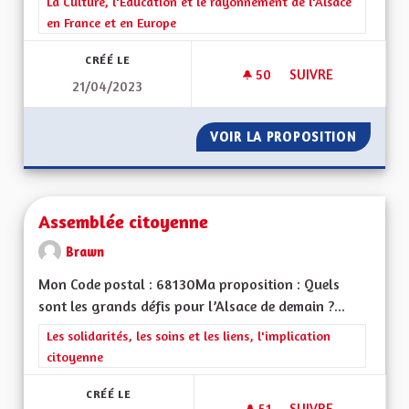
Filtrer les résultats de la catégorie : La Culture, l'Education e
La Culture, l'Education et le rayonnement de l'Alsace
en France et en Europe
CRÉÉ LE
50
50 ABONNÉS
SUIVRE
21/04/2023
APPRENTISSAGE DE 
VOIR LA PROPOSITION
APPREN
Assemblée citoyenne
Brawn
Mon Code postal : 68130Ma proposition : Quels
sont les grands défis pour l’Alsace de demain ?...
Filtrer les résultats de la catégorie : Les solidarités, les soins e
Les solidarités, les soins et les liens, l'implication
citoyenne
CRÉÉ LE
51
51 ABONNÉS
SUIVRE