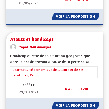
05/05/2023
ASSEMBLÉE CITOYE
VOIR LA PROPOSITION
ASSEMB
Atouts et handicaps
Proposition anonyme
Handicaps:-Perte de sa situation geographique
dans le bassin rhenan a cause de la perte de sa...
Filtrer les résultats de la catégorie : L'attractivité économique 
L'attractivité économique de l'Alsace et de ses
territoires, l'emploi
CRÉÉ LE
49
49 ABONNÉS
SUIVRE
29/05/2023
ATOUTS ET HANDIC
VOIR LA PROPOSITION
ATOUTS