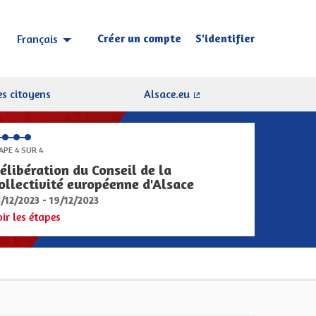
Créer un compte
S'identifier
Français
Choisir la langue
Sprache wählen
s citoyens
Alsace.eu
(Lien externe)
APE 4 SUR 4
élibération du Conseil de la
ollectivité européenne d'Alsace
8/12/2023 - 19/12/2023
oir les étapes