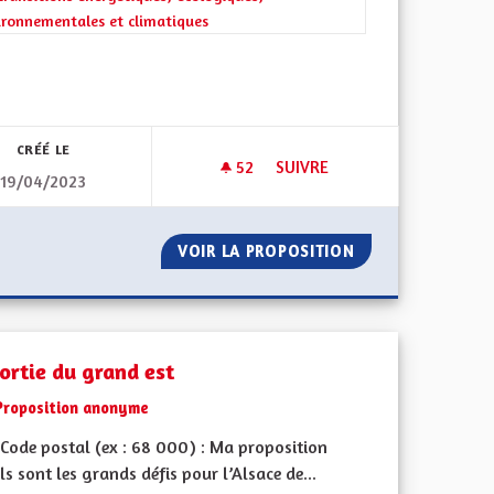
ironnementales et climatiques
l'implication citoyenne
CRÉÉ LE
52
52 ABONNÉS
SUIVRE
19/04/2023
 LA SANTÉ DOIVENT ÊTRE EN ALSACE UNE COMPÉTENCE EXCLUSIVE D’
LA NATURE EN VILLE DE MUL
HÔPITAUX ET LA SANTÉ DOIVENT ÊTRE EN ALSACE UNE COMPÉT
VOIR LA PROPOSITION
LA NATURE EN V
sortie du grand est
Proposition anonyme
Code postal (ex : 68 000) : Ma proposition
ls sont les grands défis pour l’Alsace de...