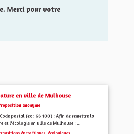
e. Merci pour votre
nature en ville de Mulhouse
Proposition anonyme
ode postal (ex : 68 100) : Afin de remettre la
e et l'écologie en ville de Mulhouse : ...
rer les résultats de la catégorie : Les transitions énergétiques, écolog
transitions énergétiques, écologiques,