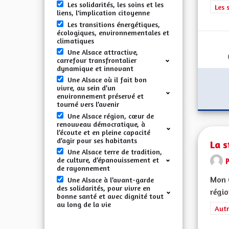
Les solidarités, les soins et les
Filt
Les 
liens, l'implication citoyenne
Les transitions énergétiques,
écologiques, environnementales et
climatiques
Une Alsace attractive,
carrefour transfrontalier
dynamique et innovant
Une Alsace où il fait bon
vivre, au sein d’un
environnement préservé et
tourné vers l’avenir
Une Alsace région, cœur de
renouveau démocratique, à
l’écoute et en pleine capacité
d’agir pour ses habitants
La s
Une Alsace terre de tradition,
de culture, d’épanouissement et
de rayonnement
Mon 
Une Alsace à l’avant-garde
des solidarités, pour vivre en
régio
bonne santé et avec dignité tout
au long de la vie
Filt
Autr