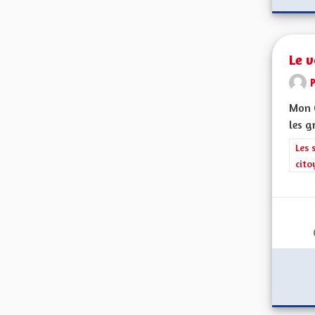
Le v
Mon 
les g
Filt
Les 
cito