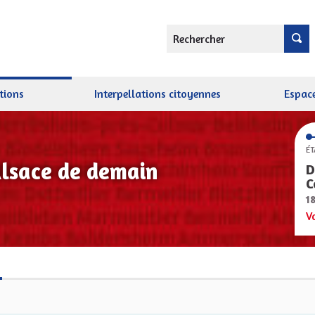
Rechercher
tions
Interpellations citoyennes
Espace
ÉT
Alsace de demain
D
C
1
V