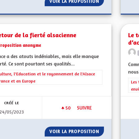
VOIR LA PROPOSITION
LE PATOIS DOIT 
etour de la fierté alsacienne
Le 
d’a
Proposition anonyme
ace a des atouts indéniables, mais elle manque
erté. Ce sont pourtant ses qualités...
Comme
nous 
rer les résultats de la catégorie : La Culture, l'Education et le rayonne
ulture, l'Education et le rayonnement de l'Alsace
rance et en Europe
Filt
Les 
env
CRÉÉ LE
50
50 ABONNÉS
SUIVRE
24/05/2023
LE RETOUR DE LA FIERTÉ ALS
VOIR LA PROPOSITION
LE RETOUR DE LA