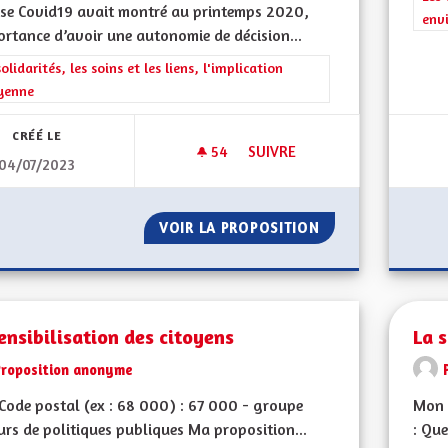
ise Covid19 avait montré au printemps 2020,
env
ortance d’avoir une autonomie de décision...
rer les résultats de la catégorie : Les solidarités, les soins et les liens, 
solidarités, les soins et les liens, l'implication
yenne
CRÉÉ LE
54
54 ABONNÉS
SUIVRE
04/07/2023
LA GESTION DES HÔPITAUX ET
VOIR LA PROPOSITION
LA GESTION DES 
ensibilisation des citoyens
La 
Proposition anonyme
ode postal (ex : 68 000) : 67 000 - groupe
Mon 
urs de politiques publiques Ma proposition...
: Que