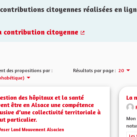
contributions citoyennes réalisées en lign
la contribution citoyenne
(Lien externe)
nt des propositions par :
Résultats par page :
20
phabétique)
estion des hôpitaux et la santé
La 
vent être en Alsace une compétence
usive d’une collectivité territoriale à
Mon C
ut particulier.
natur
Unser Land Mouvement Alsacien
Filt
Les 