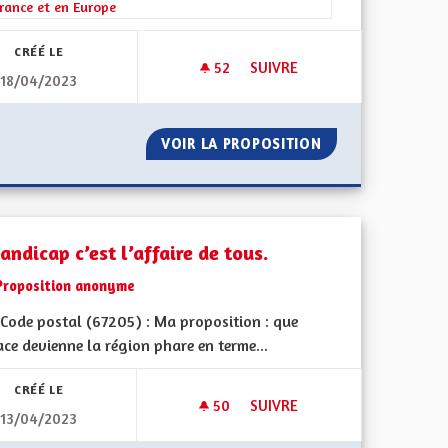
rance et en Europe
CRÉÉ LE
52
52 ABONNÉS
SUIVRE
18/04/2023
E DE L'ALSACE
LANGUE ET CULTURE ALSACIE
TITUTIONNELLE DE L'ALSACE
VOIR LA PROPOSITION
LANGUE ET CULT
andicap c’est l’affaire de tous.
Proposition anonyme
Code postal (67205) : Ma proposition : que
ace devienne la région phare en terme...
CRÉÉ LE
50
50 ABONNÉS
SUIVRE
13/04/2023
NALE
LE HANDICAP C’EST L’AFFAIRE 