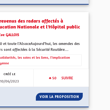
 revenus des radars affectés à
ducation Nationale et l'Hôpital public
Eve GALLOIS
0 et toute l'AlsaceAujourd'hui, les amendes des
s sont affectées à la Sécurité Routière....
l'implication citoyenne
rer les résultats de la catégorie : Les solidarités, les soins et les liens, 
solidarités, les soins et les liens, l'implication
oyenne
CRÉÉ LE
50
50 ABONNÉS
SUIVRE
10/06/2023
LES REVENUS DES RADARS AFF
IR
VOIR LA PROPOSITION
LES REVENUS DES