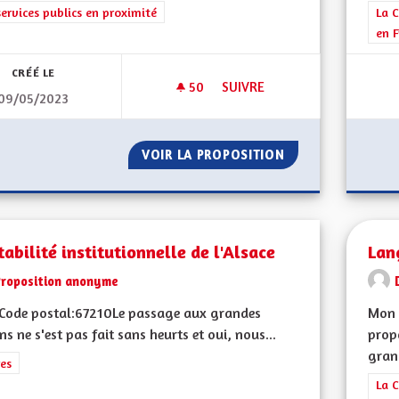
rer les résultats de la catégorie : Les services publics en proximité
services publics en proximité
Filt
La C
en F
CRÉÉ LE
50
50 ABONNÉS
SUIVRE
09/05/2023
LA SENSIBILISATION DES CITO
VOIR LA PROPOSITION
LA SENSIBILISAT
tabilité institutionnelle de l'Alsace
Lan
Proposition anonyme
Code postal:67210Le passage aux grandes
Mon 
ns ne s'est pas fait sans heurts et oui, nous...
propo
grand
rer les résultats de la catégorie : Autres
es
Filt
La C