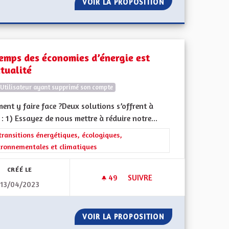
ÊTRE ENSEIGNÉ
VOIR LA PROPOSITION
LE REPLI SUR SOI
temps des économies d’énergie est
ctualité
Utilisateur ayant supprimé son compte
nt y faire face ?Deux solutions s’offrent à
: 1) Essayez de nous mettre à réduire notre...
ment de l'Alsace en France et en Europe
rer les résultats de la catégorie : Les transitions énergétiques, écolog
transitions énergétiques, écologiques,
ironnementales et climatiques
CRÉÉ LE
49
49 ABONNÉS
SUIVRE
13/04/2023
ACIENNE
LE TEMPS DES ÉCONOMIES D’É
 FIERTÉ ALSACIENNE
VOIR LA PROPOSITION
LE TEMPS DES ÉC