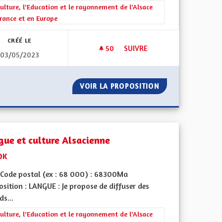
rer les résultats de la catégorie : La Culture, l'Education et le rayonne
ulture, l'Education et le rayonnement de l'Alsace
rance et en Europe
CRÉÉ LE
50
50 ABONNÉS
SUIVRE
03/05/2023
YENS
LA SORTIE DU GRAND EST
ION DES CITOYENS
VOIR LA PROPOSITION
LA SORTIE DU GR
gue et culture Alsacienne
DK
Code postal (ex : 68 000) : 68300Ma
sition : LANGUE : Je propose de diffuser des
s...
rer les résultats de la catégorie : La Culture, l'Education et le rayonne
ulture, l'Education et le rayonnement de l'Alsace