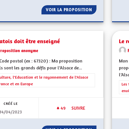
VOIR LA PROPOSITION
LANGUE ET CULT
atois doit être enseigné
Le r
Proposition anonyme
ode postal (ex : 67320) : Ma proposition
Mon 
ls sont les grands défis pour l’Alsace de...
propo
l’Als
rer les résultats de la catégorie : La Culture, l'Education et le rayonne
ulture, l'Education et le rayonnement de l'Alsace
rance et en Europe
Filt
Les 
env
CRÉÉ LE
49
49 ABONNÉS
SUIVRE
14/04/2023
LE PATOIS DOIT ÊTRE ENSEIGN