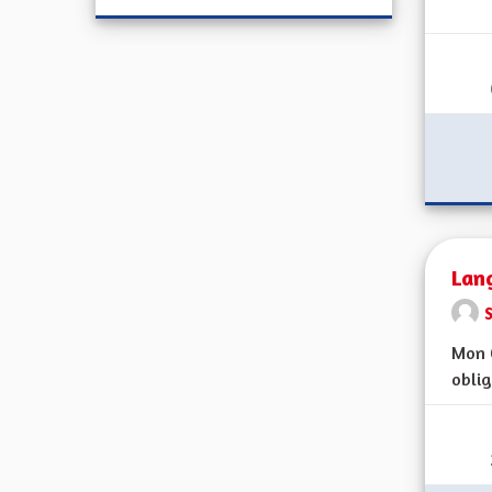
Lang
Mon C
oblig