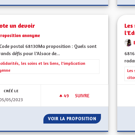
ote un devoir
Les
l'E
Proposition anonyme
Code postal 68130Ma proposition : Quels sont
rands défis pour l’Alsace de...
6816
radar
rer les résultats de la catégorie : Les solidarités, les soins et les liens, 
solidarités, les soins et les liens, l'implication
yenne
Filt
Les 
cit
CRÉÉ LE
49
49 ABONNÉS
SUIVRE
05/05/2023
LE VOTE UN DEVOIR
VOIR LA PROPOSITION
LE VOTE UN DEVO