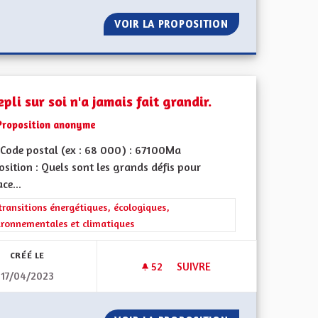
URE RÉGIONNALE
VOIR LA PROPOSITION
LE HANDICAP C’E
epli sur soi n'a jamais fait grandir.
Proposition anonyme
Code postal (ex : 68 000) : 67100Ma
sition : Quels sont les grands défis pour
ace...
ment de l'Alsace en France et en Europe
rer les résultats de la catégorie : Les transitions énergétiques, écolog
transitions énergétiques, écologiques,
ironnementales et climatiques
CRÉÉ LE
52
52 ABONNÉS
SUIVRE
17/04/2023
É
LE REPLI SUR SOI N'A JAMAIS 