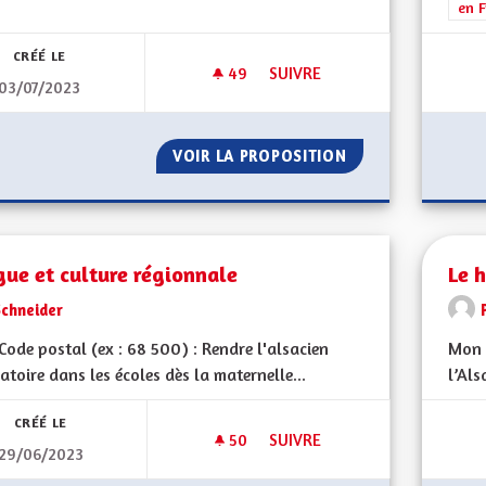
en F
CRÉÉ LE
49
49 ABONNÉS
SUIVRE
03/07/2023
LA STABILITÉ INSTITUTIONNELL
VOIR LA PROPOSITION
LA STABILITÉ INS
ue et culture régionnale
Le h
Schneider
ode postal (ex : 68 500) : Rendre l'alsacien
Mon 
atoire dans les écoles dès la maternelle...
l’Als
CRÉÉ LE
50
50 ABONNÉS
SUIVRE
29/06/2023
LANGUE ET CULTURE RÉGION