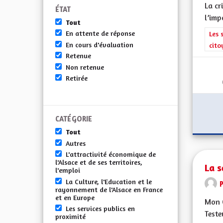
La cr
ÉTAT
l’imp
Tout
En attente de réponse
Filt
Les 
En cours d'évaluation
cito
Retenue
Non retenue
Retirée
CATÉGORIE
Tout
Autres
L'attractivité économique de
l'Alsace et de ses territoires,
La s
l'emploi
La Culture, l'Education et le
rayonnement de l'Alsace en France
et en Europe
Mon C
Les services publics en
Teste
proximité